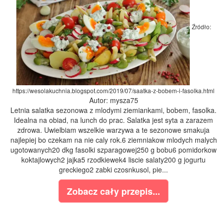
Źródło:
https://wesolakuchnia.blogspot.com/2019/07/saatka-z-bobem-i-fasolka.html
Autor: mysza75
Letnia salatka sezonowa z mlodymi ziemiankami, bobem, fasolka.
Idealna na obiad, na lunch do prac. Salatka jest syta a zarazem
zdrowa. Uwielbiam wszelkie warzywa a te sezonowe smakuja
najlepiej bo czekam na nie caly rok.6 ziemniakow mlodych malych
ugotowanych20 dkg fasolki szparagowej250 g bobu6 pomidorkow
koktajlowych2 jajka5 rzodkiewek4 liscie salaty200 g jogurtu
greckiego2 zabki czosnkusol, pie...
Zobacz cały przepis...