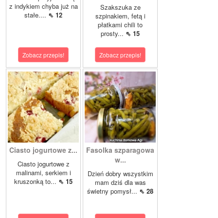
z indykiem chyba już na
Szakszuka ze
stałe....
⇖ 12
szpinakiem, fetą i
płatkami chili to
prosty...
⇖ 15
Zobacz przepis!
Zobacz przepis!
Ciasto jogurtowe z...
Fasolka szparagowa
w...
Ciasto jogurtowe z
malinami, serkiem i
Dzień dobry wszystkim
kruszonką to...
⇖ 15
mam dziś dla was
świetny pomysł...
⇖ 28