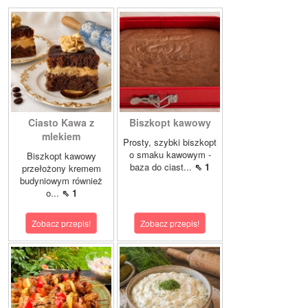
Ciasto Kawa z
Biszkopt kawowy
mlekiem
Prosty, szybki biszkopt
o smaku kawowym -
Biszkopt kawowy
baza do ciast...
⇖ 1
przełożony kremem
budyniowym również
o...
⇖ 1
Zobacz przepis!
Zobacz przepis!