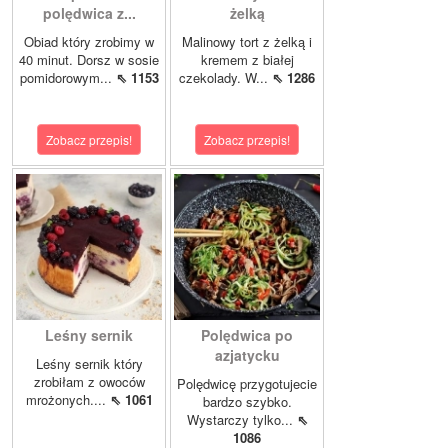
polędwica z...
żelką
Obiad który zrobimy w
Malinowy tort z żelką i
40 minut. Dorsz w sosie
kremem z białej
pomidorowym...
⇖ 1153
czekolady. W...
⇖ 1286
Zobacz przepis!
Zobacz przepis!
Leśny sernik
Polędwica po
azjatycku
Leśny sernik który
zrobiłam z owoców
Polędwicę przygotujecie
mrożonych....
⇖ 1061
bardzo szybko.
Wystarczy tylko...
⇖
1086