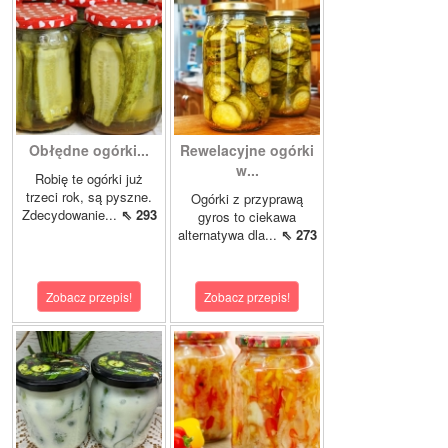
Obłędne ogórki...
Rewelacyjne ogórki
w...
Robię te ogórki już
trzeci rok, są pyszne.
Ogórki z przyprawą
Zdecydowanie...
⇖ 293
gyros to ciekawa
alternatywa dla...
⇖ 273
Zobacz przepis!
Zobacz przepis!