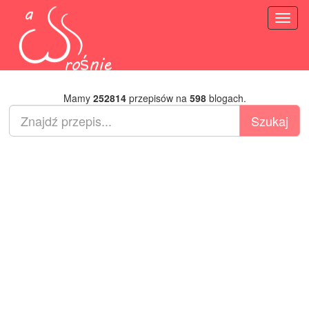
Toggl
naviga
Mamy
252814
przepisów na
598
blogach.