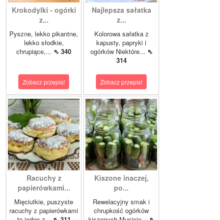
Krokodylki - ogórki
Najlepsza sałatka
z...
z...
Pyszne, lekko pikantne,
Kolorowa sałatka z
lekko słodkie,
kapusty, papryki i
chrupiące,...
⇖ 340
ogórków Niektóre...
⇖
314
Zobacz przepis!
Zobacz przepis!
Racuchy z
Kiszone inaczej,
papierówkami...
po...
Mięciutkie, puszyste
Rewelacyjny smak i
racuchy z papierówkami
chrupkość ogórków
to jeden z...
⇖ 311
kiszonych.Musicie...
⇖