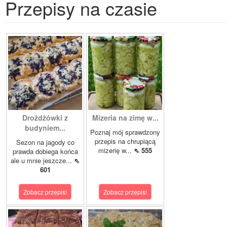
Przepisy na czasie
Drożdżówki z
Mizeria na zimę w...
budyniem...
Poznaj mój sprawdzony
przepis na chrupiącą
Sezon na jagody co
mizerię w...
⇖ 555
prawda dobiega końca
ale u mnie jeszcze...
⇖
601
Zobacz przepis!
Zobacz przepis!