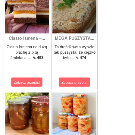
Ciasto Ismena –...
MEGA PUSZYSTA...
Ciasto Ismena na dużą
Ta drożdżówka wyszła
blachę z bitą
tak puszysta, że ciężko
śmietaną,...
⇖ 493
było...
⇖ 474
Zobacz przepis!
Zobacz przepis!