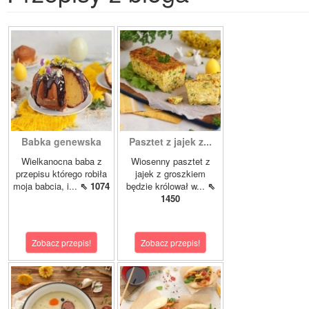
Babka genewska
Pasztet z jajek z...
Wielkanocna baba z
Wiosenny pasztet z
przepisu którego robiła
jajek z groszkiem
moja babcia, i...
⇖ 1074
będzie królował w...
⇖
1450
Zobacz przepis!
Zobacz przepis!