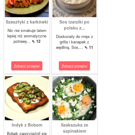
Szaszłyki z karkówki
Sos tzatziki po
polsku z...
Nic nie smakuje latem
lepiej niż aromatyczne
Doskonały do mięs z
potrawy...
⇖ 12
grilla i kanapek z
wędliną. Sos,...
⇖ 11
Zobacz przepis!
Zobacz przepis!
Indyk z Bobem
Szakszuka ze
szpinakiem
Bobek zaprzyjaźnił się