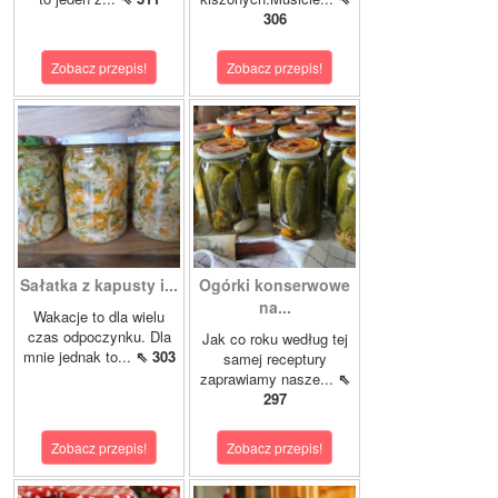
306
Zobacz przepis!
Zobacz przepis!
Sałatka z kapusty i...
Ogórki konserwowe
na...
Wakacje to dla wielu
czas odpoczynku. Dla
Jak co roku według tej
mnie jednak to...
⇖ 303
samej receptury
zaprawiamy nasze...
⇖
297
Zobacz przepis!
Zobacz przepis!