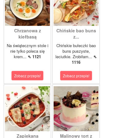
Chrzanowa z
Chińskie bao buns
kiełbasą
z...
Na świątecznym stole i
Chińskie bułeczki bao
nie tylko poleca się
buns puszyste,
krem...
⇖ 1121
leciutkie. Zrobiłam...
⇖
1116
Zobacz przepis!
Zobacz przepis!
Zapiekana
Malinowy tort z