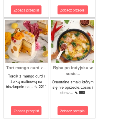
Zobacz przepis!
Zobacz przepis!
Tort mango curd z...
Ryba po indyjsku w
sosie...
Torcik z mango curd i
żelką malinową na
Orientalne smaki którym
biszkopcie na...
⇖ 2211
się nie oprzecie.Łosoś i
dorsz...
⇖ 998
Zobacz przepis!
Zobacz przepis!