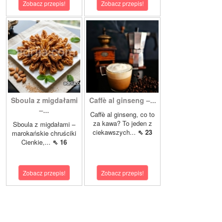
Zobacz przepis!
Zobacz przepis!
Sboula z migdałami
Caffè al ginseng –...
–...
Caffè al ginseng, co to
za kawa? To jeden z
Sboula z migdałami –
ciekawszych...
⇖ 23
marokańskie chruściki
Cienkie,...
⇖ 16
Zobacz przepis!
Zobacz przepis!