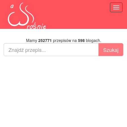
Toggl
naviga
Mamy
252771
przepisów na
598
blogach.