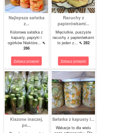
Najlepsza sałatka
Racuchy z
z...
papierówkami...
Kolorowa sałatka z
Mięciutkie, puszyste
kapusty, papryki i
racuchy z papierówkami
ogórków Niektóre...
⇖
to jeden z...
⇖ 282
286
Zobacz przepis!
Zobacz przepis!
Kiszone inaczej,
Sałatka z kapusty i...
po...
Wakacje to dla wielu
czas odpoczynku. Dla