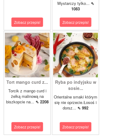
Wystarczy tylko...
⇖
1083
Zobacz przepis!
Zobacz przepis!
Tort mango curd z...
Ryba po indyjsku w
sosie...
Torcik z mango curd i
żelką malinową na
Orientalne smaki którym
biszkopcie na...
⇖ 2208
się nie oprzecie.Łosoś i
dorsz...
⇖ 992
Zobacz przepis!
Zobacz przepis!