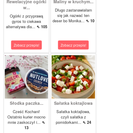
Rewelacyjne ogórki
Maliny w kruchym...
w...
Długo zastanawiałam
się jak nazwać ten
Ogórki z przyprawą
deser bo Monika...
⇖ 10
gyros to ciekawa
alternatywa dla...
⇖ 105
Zobacz przepis!
Zobacz przepis!
Słodka paczka...
Sałatka koktajlowa
Cześć Kochani!
Sałatka koktajlowa,
Ostatnio kurier mocno
czyli sałatka z
mnie zaskoczył i...
⇖
pomidorkami...
⇖ 24
13