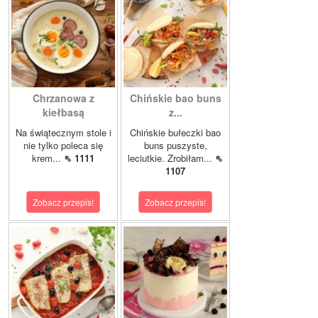
Chrzanowa z
Chińskie bao buns
kiełbasą
z...
Na świątecznym stole i
Chińskie bułeczki bao
nie tylko poleca się
buns puszyste,
krem...
⇖ 1111
leciutkie. Zrobiłam...
⇖
1107
Zobacz przepis!
Zobacz przepis!