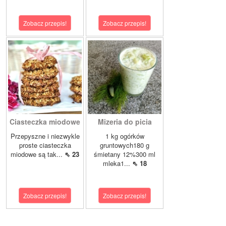
Zobacz przepis!
Zobacz przepis!
Ciasteczka miodowe
Mizeria do picia
Przepyszne i niezwykle
1 kg ogórków
proste ciasteczka
gruntowych180 g
miodowe są tak...
⇖ 23
śmietany 12%300 ml
mleka1...
⇖ 18
Zobacz przepis!
Zobacz przepis!