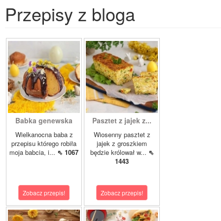
Przepisy z bloga
Babka genewska
Pasztet z jajek z...
Wielkanocna baba z
Wiosenny pasztet z
przepisu którego robiła
jajek z groszkiem
moja babcia, i...
⇖ 1067
będzie królował w...
⇖
1443
Zobacz przepis!
Zobacz przepis!