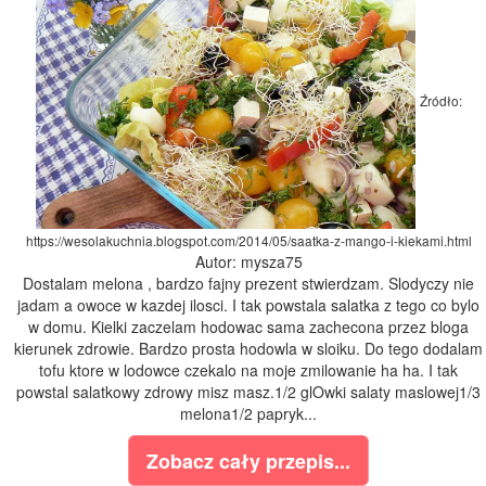
Źródło:
https://wesolakuchnia.blogspot.com/2014/05/saatka-z-mango-i-kiekami.html
Autor: mysza75
Dostalam melona , bardzo fajny prezent stwierdzam. Slodyczy nie
jadam a owoce w kazdej ilosci. I tak powstala salatka z tego co bylo
w domu. Kielki zaczelam hodowac sama zachecona przez bloga
kierunek zdrowie. Bardzo prosta hodowla w sloiku. Do tego dodalam
tofu ktore w lodowce czekalo na moje zmilowanie ha ha. I tak
powstal salatkowy zdrowy misz masz.1/2 glOwki salaty maslowej1/3
melona1/2 papryk...
Zobacz cały przepis...