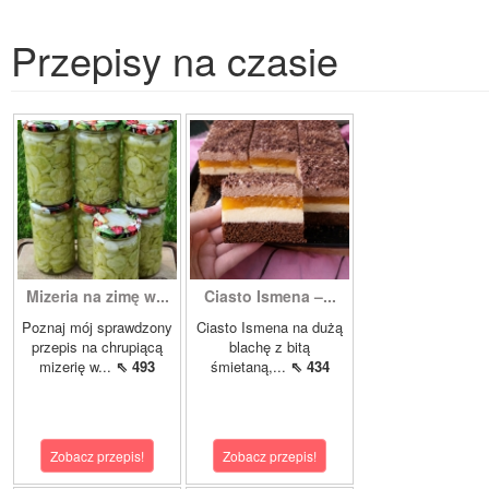
Przepisy na czasie
Mizeria na zimę w...
Ciasto Ismena –...
Poznaj mój sprawdzony
Ciasto Ismena na dużą
przepis na chrupiącą
blachę z bitą
mizerię w...
⇖ 493
śmietaną,...
⇖ 434
Zobacz przepis!
Zobacz przepis!