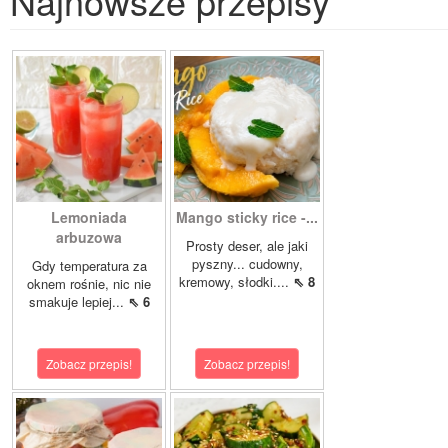
Najnowsze przepisy
Lemoniada
Mango sticky rice -...
arbuzowa
Prosty deser, ale jaki
pyszny... cudowny,
Gdy temperatura za
kremowy, słodki....
⇖ 8
oknem rośnie, nic nie
smakuje lepiej...
⇖ 6
Zobacz przepis!
Zobacz przepis!