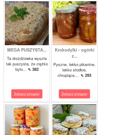
MEGA PUSZYSTA...
Krokodylki - ogórki
z...
Ta drożdżówka wyszła
tak puszysta, że ciężko
Pyszne, lekko pikantne,
było...
⇖ 382
lekko słodkie,
chrupiące,...
⇖ 293
Zobacz przepis!
Zobacz przepis!