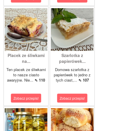
Placek ze śliwkami
Szarlotka z
na...
papierówek...
Ten placek ze śliwkami
Domowa szarlotka z
to nasze ciasto
papierówek to jedno z
awaryjne. Nie...
⇖ 110
tych ciast,...
⇖ 107
Zobacz przepis!
Zobacz przepis!