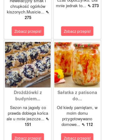
Rewelacyjny smak i
mnie jednak to...
⇖ 273
chrupkość ogórków
kiszonych.Musicie...
⇖
275
Zobacz przepis!
Zobacz przepis!
Drożdżówki z
Sałatka z patisona
budyniem...
do...
Sezon na jagody co
Od kiedy pamiętam, w
prawda dobiega końca
moim domu
ale u mnie jeszcze...
⇖
przygotowywano
151
domowe...
⇖ 112
Zobacz przepis!
Zobacz przepis!