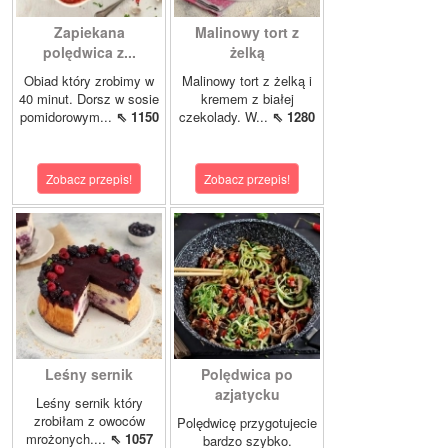
Zapiekana
Malinowy tort z
polędwica z...
żelką
Obiad który zrobimy w
Malinowy tort z żelką i
40 minut. Dorsz w sosie
kremem z białej
pomidorowym...
⇖ 1150
czekolady. W...
⇖ 1280
Zobacz przepis!
Zobacz przepis!
Leśny sernik
Polędwica po
azjatycku
Leśny sernik który
zrobiłam z owoców
Polędwicę przygotujecie
mrożonych....
⇖ 1057
bardzo szybko.