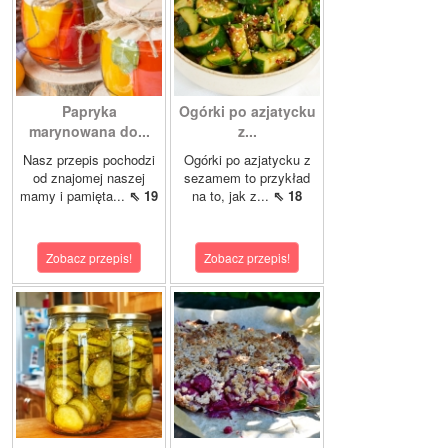
Papryka
Ogórki po azjatycku
marynowana do...
z...
Nasz przepis pochodzi
Ogórki po azjatycku z
od znajomej naszej
sezamem to przykład
mamy i pamięta...
⇖ 19
na to, jak z...
⇖ 18
Zobacz przepis!
Zobacz przepis!