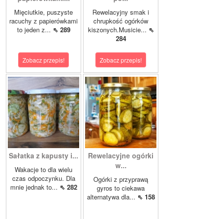
Mięciutkie, puszyste
Rewelacyjny smak i
racuchy z papierówkami
chrupkość ogórków
to jeden z...
⇖ 289
kiszonych.Musicie...
⇖
284
Zobacz przepis!
Zobacz przepis!
Sałatka z kapusty i...
Rewelacyjne ogórki
w...
Wakacje to dla wielu
czas odpoczynku. Dla
Ogórki z przyprawą
mnie jednak to...
⇖ 282
gyros to ciekawa
alternatywa dla...
⇖ 158