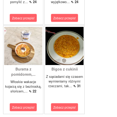
pomylić z...
⇖ 24
wyjątkowo...
⇖ 24
Zobacz przepis!
Zobacz przepis!
Buratta z
Bigos z cukinii
pomidorem,...
Z sąsiadami się czasem
wymieniamy różnymi
Włoskie wakacje
rzeczami, tak...
⇖ 31
kojarzą się z beztroską,
słońcem,...
⇖ 22
Zobacz przepis!
Zobacz przepis!