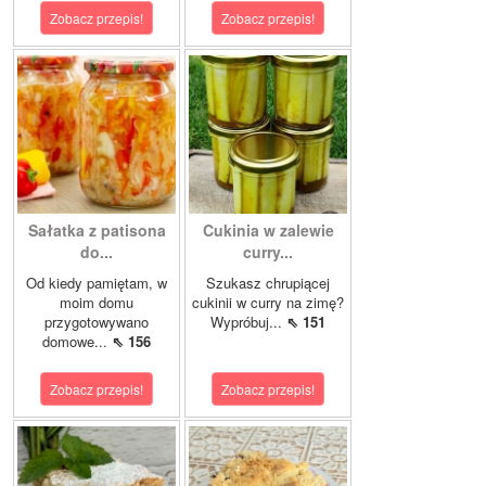
Zobacz przepis!
Zobacz przepis!
Sałatka z patisona
Cukinia w zalewie
do...
curry...
Od kiedy pamiętam, w
Szukasz chrupiącej
moim domu
cukinii w curry na zimę?
przygotowywano
Wypróbuj...
⇖ 151
domowe...
⇖ 156
Zobacz przepis!
Zobacz przepis!