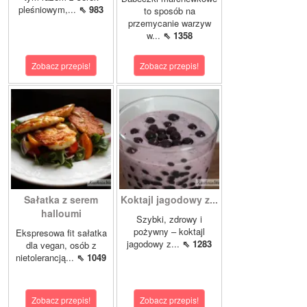
pleśniowym,...
⇖ 983
to sposób na
przemycanie warzyw
w...
⇖ 1358
Zobacz przepis!
Zobacz przepis!
Sałatka z serem
Koktajl jagodowy z...
halloumi
Szybki, zdrowy i
pożywny – koktajl
Ekspresowa fit sałatka
jagodowy z...
⇖ 1283
dla vegan, osób z
nietolerancją...
⇖ 1049
Zobacz przepis!
Zobacz przepis!