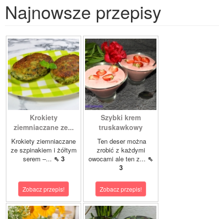
Najnowsze przepisy
Krokiety
Szybki krem
ziemniaczane ze...
truskawkowy
Krokiety ziemniaczane
Ten deser można
ze szpinakiem i żółtym
zrobić z każdymi
serem –...
⇖ 3
owocami ale ten z...
⇖
3
Zobacz przepis!
Zobacz przepis!