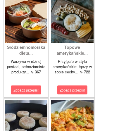
Śródziemnomorska
Topowe
dieta...
amerykańskie...
Warzywa w różnej
Przyjęcie w stylu
postaci, pełnoziarniste
amerykańskim łączy w
produkty...
⇖ 367
sobie cechy...
⇖ 722
Zobacz przepis!
Zobacz przepis!