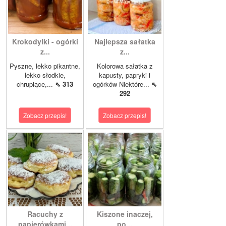
Krokodylki - ogórki
Najlepsza sałatka
z...
z...
Pyszne, lekko pikantne,
Kolorowa sałatka z
lekko słodkie,
kapusty, papryki i
chrupiące,...
⇖ 313
ogórków Niektóre...
⇖
292
Zobacz przepis!
Zobacz przepis!
Racuchy z
Kiszone inaczej,
papierówkami...
po...