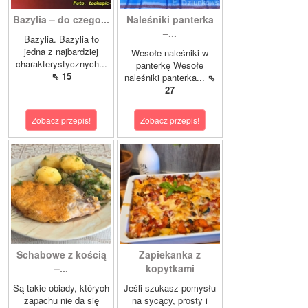
Bazylia – do czego...
Naleśniki panterka
–...
Bazylia. Bazylia to
jedna z najbardziej
Wesołe naleśniki w
charakterystycznych...
panterkę Wesołe
⇖ 15
naleśniki panterka...
⇖
27
Zobacz przepis!
Zobacz przepis!
Schabowe z kością
Zapiekanka z
–...
kopytkami
Są takie obiady, których
Jeśli szukasz pomysłu
zapachu nie da się
na sycący, prosty i