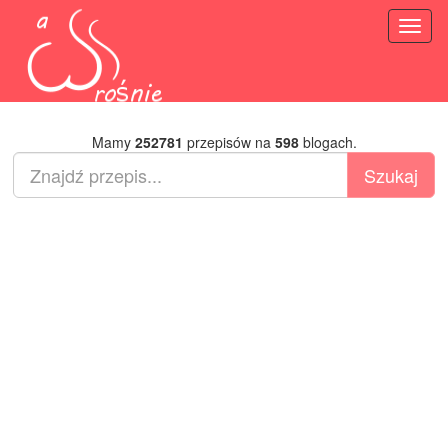
Toggl
naviga
Mamy
252781
przepisów na
598
blogach.