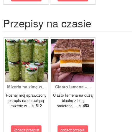
Przepisy na czasie
Mizeria na zimę w...
Ciasto Ismena –...
Poznaj mój sprawdzony
Ciasto Ismena na dużą
przepis na chrupiącą
blachę z bitą
mizerię w...
⇖ 512
śmietaną,...
⇖ 453
Zobacz przepis!
Zobacz przepis!