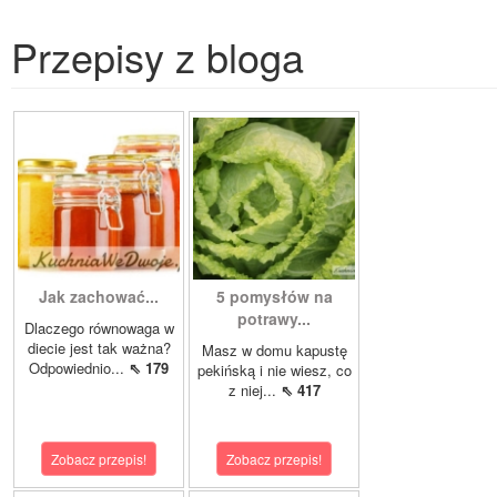
Przepisy z bloga
Jak zachować...
5 pomysłów na
potrawy...
Dlaczego równowaga w
diecie jest tak ważna?
Masz w domu kapustę
Odpowiednio...
⇖ 179
pekińską i nie wiesz, co
z niej...
⇖ 417
Zobacz przepis!
Zobacz przepis!