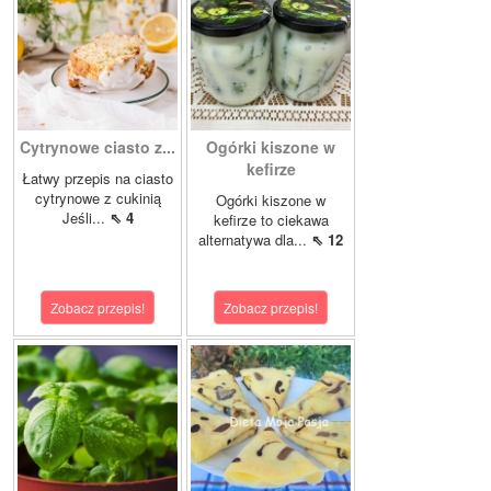
Cytrynowe ciasto z...
Ogórki kiszone w
kefirze
Łatwy przepis na ciasto
cytrynowe z cukinią
Ogórki kiszone w
Jeśli...
⇖ 4
kefirze to ciekawa
alternatywa dla...
⇖ 12
Zobacz przepis!
Zobacz przepis!