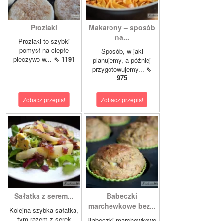
Proziaki
Makarony – sposób
na...
Proziaki to szybki
pomysł na ciepłe
Sposób, w jaki
pieczywo w...
⇖ 1191
planujemy, a później
przygotowujemy...
⇖
975
Zobacz przepis!
Zobacz przepis!
Sałatka z serem...
Babeczki
marchewkowe bez...
Kolejna szybka sałatka,
tym razem z serek
Babeczki marchewkowe