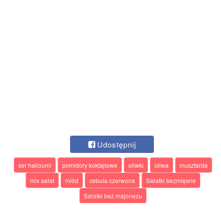
Udostępnij
ser halloumi
pomidory koktajlowe
oliwki
oliwa
musztarda
mix sałat
miód
cebula czerwona
Sałatki bezmięsne
Sałatki bez majonezu