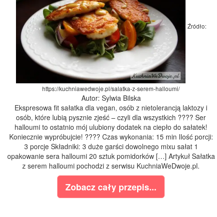
Źródło:
https://kuchniawedwoje.pl/salatka-z-serem-halloumi/
Autor: Sylwia Bilska
Ekspresowa fit sałatka dla vegan, osób z nietolerancją laktozy i
osób, które lubią pysznie zjeść – czyli dla wszystkich ???? Ser
halloumi to ostatnio mój ulubiony dodatek na ciepło do sałatek!
Koniecznie wypróbujcie! ???? Czas wykonania: 15 min Ilość porcji:
3 porcje Składniki: 3 duże garści dowolnego mixu sałat 1
opakowanie sera halloumi 20 sztuk pomidorków […] Artykuł Sałatka
z serem halloumi pochodzi z serwisu KuchniaWeDwoje.pl.
Zobacz cały przepis...