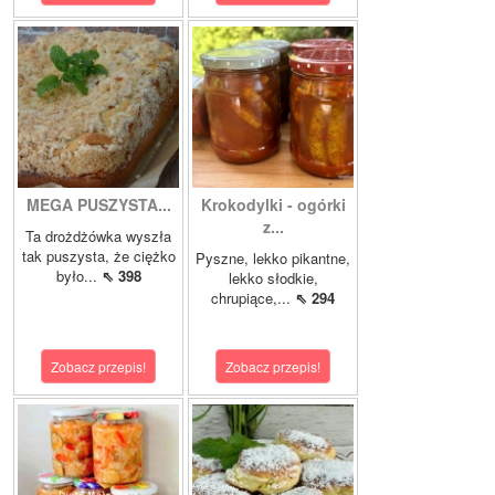
MEGA PUSZYSTA...
Krokodylki - ogórki
z...
Ta drożdżówka wyszła
tak puszysta, że ciężko
Pyszne, lekko pikantne,
było...
⇖ 398
lekko słodkie,
chrupiące,...
⇖ 294
Zobacz przepis!
Zobacz przepis!