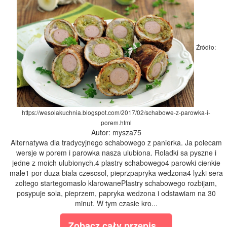
Źródło:
https://wesolakuchnia.blogspot.com/2017/02/schabowe-z-parowka-i-
porem.html
Autor: mysza75
Alternatywa dla tradycyjnego schabowego z panierka. Ja polecam
wersje w porem i parowka nasza ulubiona. Roladki sa pyszne i
jedne z moich ulubionych.4 plastry schabowego4 parowki cienkie
male1 por duza biala czescsol, pieprzpapryka wedzona4 lyzki sera
zoltego startegomaslo klarowanePlastry schabowego rozbijam,
posypuje sola, pieprzem, papryka wedzona i odstawiam na 30
minut. W tym czasie kro...
Zobacz cały przepis...