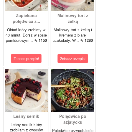
Zapiekana
Malinowy tort z
polędwica z...
żelką
Obiad który zrobimy w
Malinowy tort z żelką i
40 minut. Dorsz w sosie
kremem z białej
pomidorowym...
⇖ 1150
czekolady. W...
⇖ 1280
Zobacz przepis!
Zobacz przepis!
Leśny sernik
Polędwica po
azjatycku
Leśny sernik który
zrobiłam z owoców
Polędwicę przygotujecie