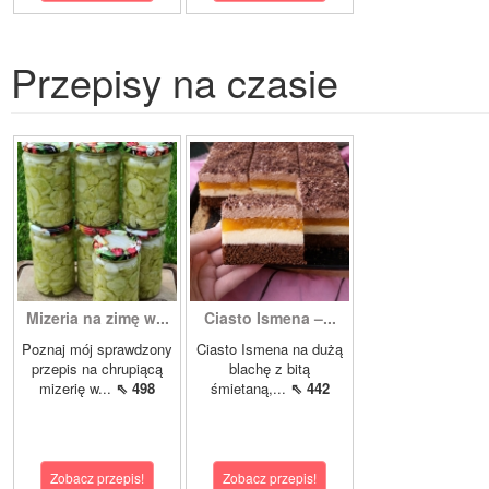
Przepisy na czasie
Mizeria na zimę w...
Ciasto Ismena –...
Poznaj mój sprawdzony
Ciasto Ismena na dużą
przepis na chrupiącą
blachę z bitą
mizerię w...
⇖ 498
śmietaną,...
⇖ 442
Zobacz przepis!
Zobacz przepis!