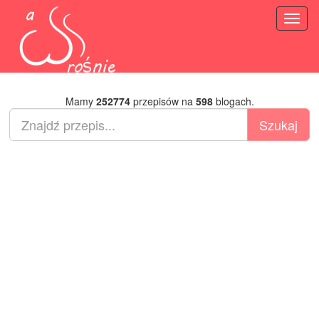
Toggl
naviga
Mamy
252774
przepisów na
598
blogach.