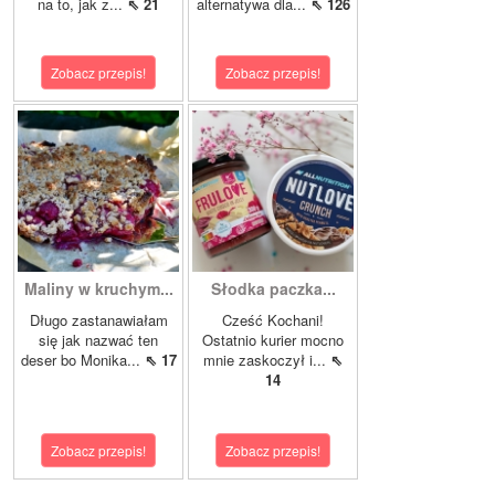
na to, jak z...
⇖ 21
alternatywa dla...
⇖ 126
Zobacz przepis!
Zobacz przepis!
Maliny w kruchym...
Słodka paczka...
Długo zastanawiałam
Cześć Kochani!
się jak nazwać ten
Ostatnio kurier mocno
deser bo Monika...
⇖ 17
mnie zaskoczył i...
⇖
14
Zobacz przepis!
Zobacz przepis!