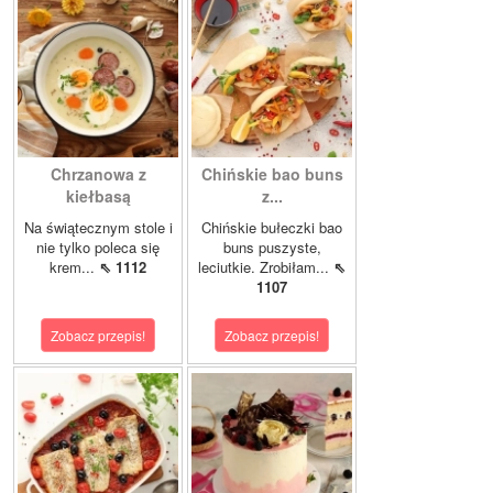
Chrzanowa z
Chińskie bao buns
kiełbasą
z...
Na świątecznym stole i
Chińskie bułeczki bao
nie tylko poleca się
buns puszyste,
krem...
⇖ 1112
leciutkie. Zrobiłam...
⇖
1107
Zobacz przepis!
Zobacz przepis!