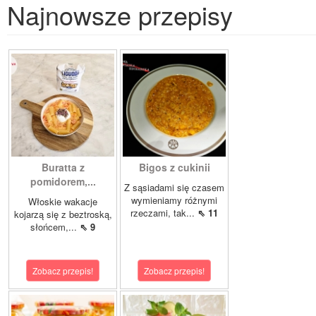
Najnowsze przepisy
Buratta z
Bigos z cukinii
pomidorem,...
Z sąsiadami się czasem
wymieniamy różnymi
Włoskie wakacje
rzeczami, tak...
⇖ 11
kojarzą się z beztroską,
słońcem,...
⇖ 9
Zobacz przepis!
Zobacz przepis!