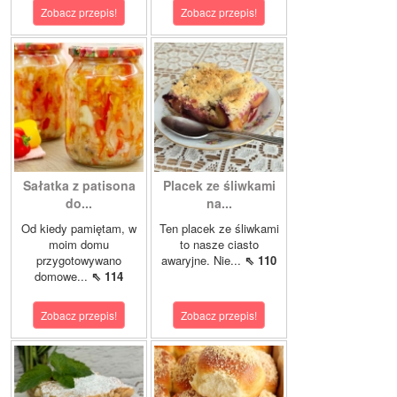
Zobacz przepis!
Zobacz przepis!
Sałatka z patisona
Placek ze śliwkami
do...
na...
Od kiedy pamiętam, w
Ten placek ze śliwkami
moim domu
to nasze ciasto
przygotowywano
awaryjne. Nie...
⇖ 110
domowe...
⇖ 114
Zobacz przepis!
Zobacz przepis!