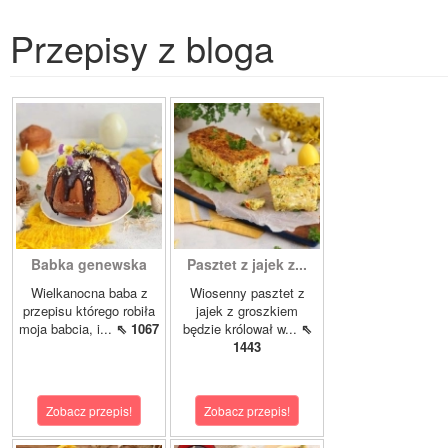
Przepisy z bloga
Babka genewska
Pasztet z jajek z...
Wielkanocna baba z
Wiosenny pasztet z
przepisu którego robiła
jajek z groszkiem
moja babcia, i...
⇖ 1067
będzie królował w...
⇖
1443
Zobacz przepis!
Zobacz przepis!