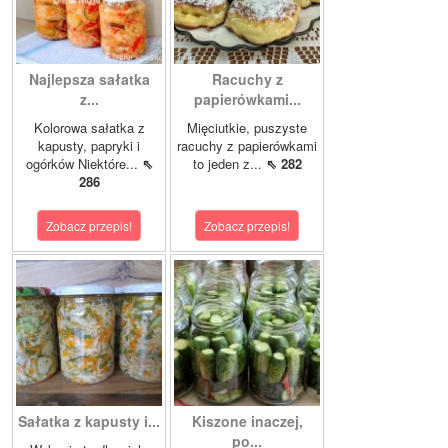
Najlepsza sałatka
Racuchy z
z...
papierówkami...
Kolorowa sałatka z
Mięciutkie, puszyste
kapusty, papryki i
racuchy z papierówkami
ogórków Niektóre...
⇖
to jeden z...
⇖ 282
286
Zobacz przepis!
Zobacz przepis!
Sałatka z kapusty i...
Kiszone inaczej,
po...