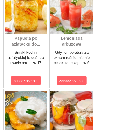
Kapusta po
Lemoniada
azjatycku do...
arbuzowa
Smaki kuchni
Gdy temperatura za
azjatyckiej to coś, co
oknem rośnie, nic nie
uwielbiam....
⇖ 17
smakuje lepiej...
⇖ 9
Zobacz przepis!
Zobacz przepis!