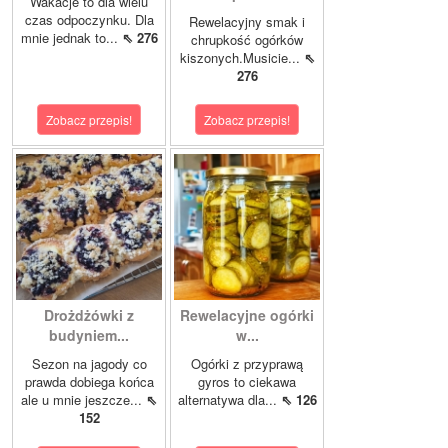
Wakacje to dla wielu
czas odpoczynku. Dla
Rewelacyjny smak i
mnie jednak to...
⇖ 276
chrupkość ogórków
kiszonych.Musicie...
⇖
276
Zobacz przepis!
Zobacz przepis!
Drożdżówki z
Rewelacyjne ogórki
budyniem...
w...
Sezon na jagody co
Ogórki z przyprawą
prawda dobiega końca
gyros to ciekawa
ale u mnie jeszcze...
⇖
alternatywa dla...
⇖ 126
152