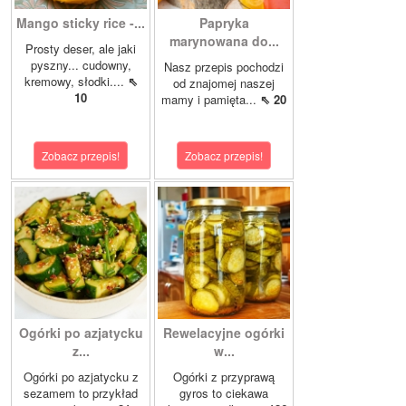
Mango sticky rice -...
Papryka
marynowana do...
Prosty deser, ale jaki
pyszny... cudowny,
Nasz przepis pochodzi
kremowy, słodki....
⇖
od znajomej naszej
10
mamy i pamięta...
⇖ 20
Zobacz przepis!
Zobacz przepis!
Ogórki po azjatycku
Rewelacyjne ogórki
z...
w...
Ogórki po azjatycku z
Ogórki z przyprawą
sezamem to przykład
gyros to ciekawa