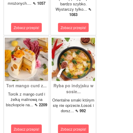
mrożonych....
⇖ 1057
bardzo szybko.
Wystarczy tylko...
⇖
1083
Zobacz przepis!
Zobacz przepis!
Tort mango curd z...
Ryba po indyjsku w
sosie...
Torcik z mango curd i
żelką malinową na
Orientalne smaki którym
biszkopcie na...
⇖ 2209
się nie oprzecie.Łosoś i
dorsz...
⇖ 992
Zobacz przepis!
Zobacz przepis!