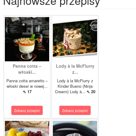
Najnowsze przepisy
Panna cotta –
Lody à la McFlurry
włoski...
z...
Panna cotta amaretto –
Lody à la McFlurry z
włoski deser w nowej...
Kinder Bueno (Ninja
⇖ 17
Creami) Lody à...
⇖ 20
Zobacz przepis!
Zobacz przepis!