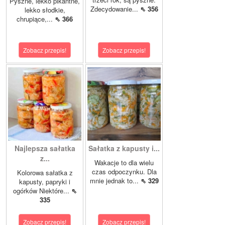
Pyszne, lekko pikantne,
Zdecydowanie...
⇖ 356
lekko słodkie,
chrupiące,...
⇖ 366
Zobacz przepis!
Zobacz przepis!
Najlepsza sałatka
Sałatka z kapusty i...
z...
Wakacje to dla wielu
czas odpoczynku. Dla
Kolorowa sałatka z
mnie jednak to...
⇖ 329
kapusty, papryki i
ogórków Niektóre...
⇖
335
Zobacz przepis!
Zobacz przepis!