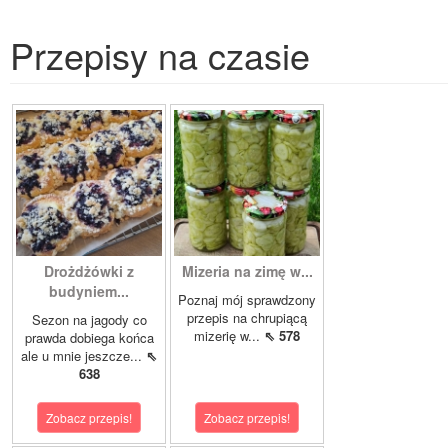
Przepisy na czasie
Drożdżówki z
Mizeria na zimę w...
budyniem...
Poznaj mój sprawdzony
przepis na chrupiącą
Sezon na jagody co
mizerię w...
⇖ 578
prawda dobiega końca
ale u mnie jeszcze...
⇖
638
Zobacz przepis!
Zobacz przepis!