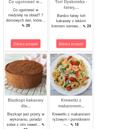
Co ugotować w...
Tort Dyskoteka -
łatwy,...
Co ugotować w
niedzielę na obiad? 7
Bardzo łatwy tort
domowych dań, które...
kakaowy z lekkim
⇖ 28
kremem serowo...
⇖ 24
Zobacz przepis!
Zobacz przepis!
Biszkopt kakaowy
Krewetki z
dla...
makaronem...
Biszkopt jest prosty w
Krewetki z makaronem
wykonaniu, poradzi
ryżowym i pomidorami
sobie z nim nawet...
⇖
–...
⇖ 18