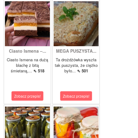
Ciasto Ismena –...
MEGA PUSZYSTA...
Ciasto Ismena na dużą
Ta drożdżówka wyszła
blachę z bitą
tak puszysta, że ciężko
śmietaną,...
⇖ 518
było...
⇖ 501
Zobacz przepis!
Zobacz przepis!