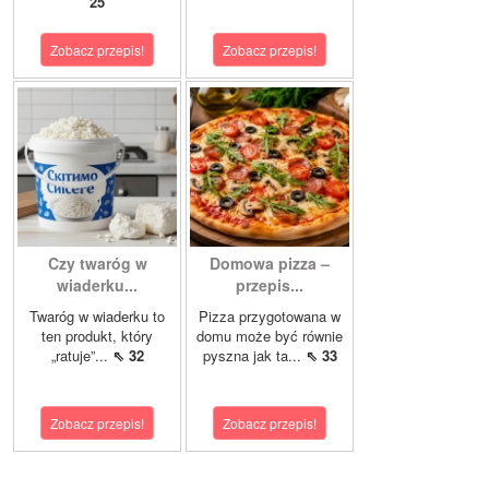
25
Zobacz przepis!
Zobacz przepis!
Czy twaróg w
Domowa pizza –
wiaderku...
przepis...
Twaróg w wiaderku to
Pizza przygotowana w
ten produkt, który
domu może być równie
„ratuje”...
⇖ 32
pyszna jak ta...
⇖ 33
Zobacz przepis!
Zobacz przepis!