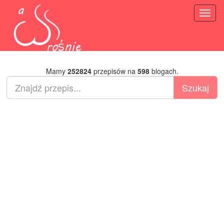
Toggl
naviga
Mamy
252824
przepisów na
598
blogach.