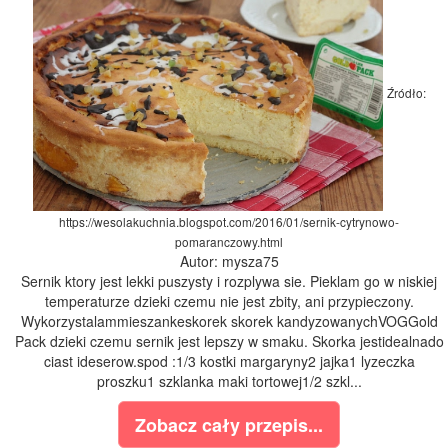
Źródło:
https://wesolakuchnia.blogspot.com/2016/01/sernik-cytrynowo-
pomaranczowy.html
Autor: mysza75
Sernik ktory jest lekki puszysty i rozplywa sie. Pieklam go w niskiej
temperaturze dzieki czemu nie jest zbity, ani przypieczony.
Wykorzystalammieszankeskorek skorek kandyzowanychVOGGold
Pack dzieki czemu sernik jest lepszy w smaku. Skorka jestidealnado
ciast ideserow.spod :1/3 kostki margaryny2 jajka1 lyzeczka
proszku1 szklanka maki tortowej1/2 szkl...
Zobacz cały przepis...