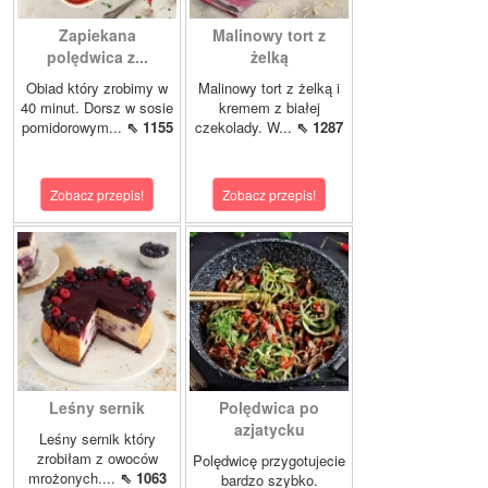
Zapiekana
Malinowy tort z
polędwica z...
żelką
Obiad który zrobimy w
Malinowy tort z żelką i
40 minut. Dorsz w sosie
kremem z białej
pomidorowym...
⇖ 1155
czekolady. W...
⇖ 1287
Zobacz przepis!
Zobacz przepis!
Leśny sernik
Polędwica po
azjatycku
Leśny sernik który
zrobiłam z owoców
Polędwicę przygotujecie
mrożonych....
⇖ 1063
bardzo szybko.