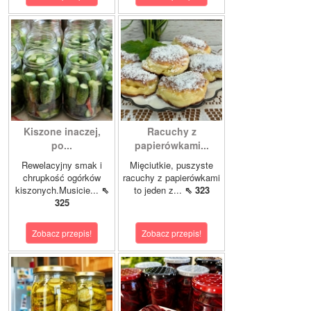
Kiszone inaczej,
Racuchy z
po...
papierówkami...
Rewelacyjny smak i
Mięciutkie, puszyste
chrupkość ogórków
racuchy z papierówkami
kiszonych.Musicie...
⇖
to jeden z...
⇖ 323
325
Zobacz przepis!
Zobacz przepis!