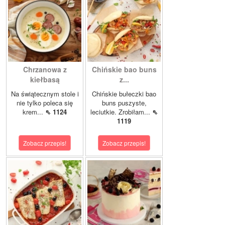
Chrzanowa z
Chińskie bao buns
kiełbasą
z...
Na świątecznym stole i
Chińskie bułeczki bao
nie tylko poleca się
buns puszyste,
krem...
⇖ 1124
leciutkie. Zrobiłam...
⇖
1119
Zobacz przepis!
Zobacz przepis!