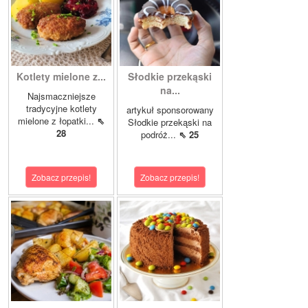
Kotlety mielone z...
Słodkie przekąski
na...
Najsmaczniejsze
tradycyjne kotlety
artykuł sponsorowany
mielone z łopatki...
⇖
Słodkie przekąski na
28
podróż...
⇖ 25
Zobacz przepis!
Zobacz przepis!