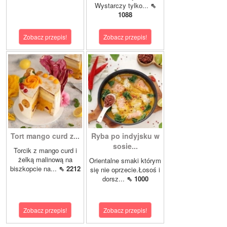
Wystarczy tylko...
⇖
1088
Zobacz przepis!
Zobacz przepis!
Tort mango curd z...
Ryba po indyjsku w
sosie...
Torcik z mango curd i
żelką malinową na
Orientalne smaki którym
biszkopcie na...
⇖ 2212
się nie oprzecie.Łosoś i
dorsz...
⇖ 1000
Zobacz przepis!
Zobacz przepis!