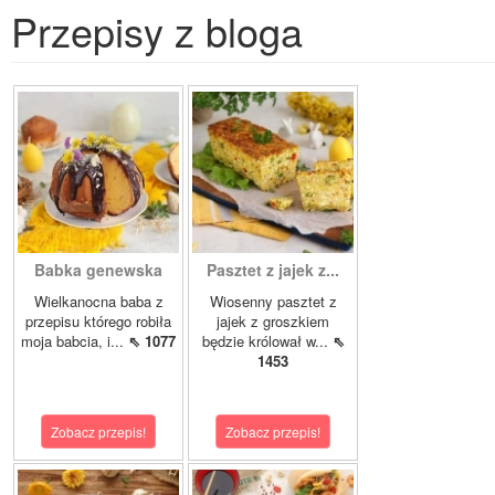
Przepisy z bloga
Babka genewska
Pasztet z jajek z...
Wielkanocna baba z
Wiosenny pasztet z
przepisu którego robiła
jajek z groszkiem
moja babcia, i...
⇖ 1077
będzie królował w...
⇖
1453
Zobacz przepis!
Zobacz przepis!