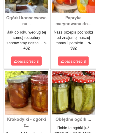
Ogórki konserwowe
Papryka
na...
marynowana do...
Jak co roku według tej
Nasz przepis pochodzi
samej receptury
od znajomej naszej
zaprawiamy nasze...
⇖
mamy i pamięta...
⇖
432
392
Zobacz przepis!
Zobacz przepis!
Krokodylki - ogórki
Obłędne ogórki...
z...
Robię te ogórki już
trzeci rok, są pyszne.