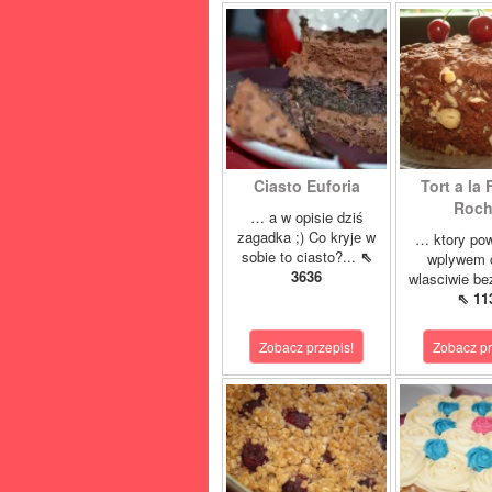
Ciasto Euforia
Tort a la 
Roch
… a w opisie dziś
zagadka ;) Co kryje w
… ktory pow
sobie to ciasto?...
⇖
wplywem c
3636
wlasciwie bez
⇖ 11
Zobacz przepis!
Zobacz pr