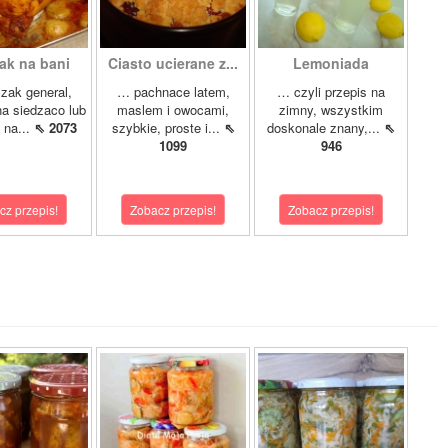
ak na bani
Ciasto ucierane z...
Lemoniada
zak general,
… pachnace latem,
… czyli przepis na
a siedzaco lub
maslem i owocami,
zimny, wszystkim
 na...
⇖ 2073
szybkie, proste i...
⇖
doskonale znany,...
⇖
1099
946
cz przepis!
Zobacz przepis!
Zobacz przepis!