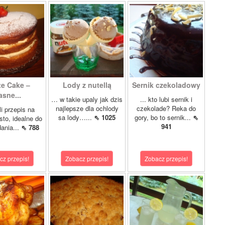
te Cake –
Lody z nutellą
Sernik czekoladowy
asne...
… w takie upaly jak dzis
... kto lubi sernik i
najlepsze dla ochlody
czekolade? Reka do
i przepis na
sa lody…...
⇖ 1025
gory, bo to sernik...
⇖
sto, idealne do
941
ania...
⇖ 788
cz przepis!
Zobacz przepis!
Zobacz przepis!