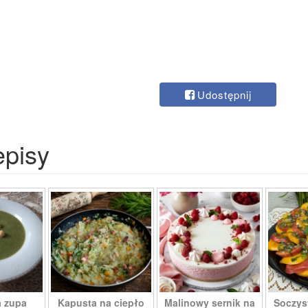
Udostępnij
episy
 zupa
Kapusta na ciepło
Malinowy sernik na
Soczys