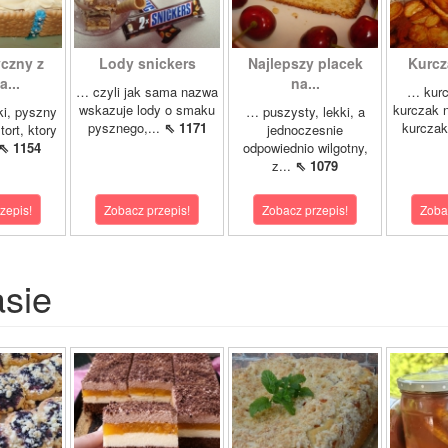
yczny z
Lody snickers
Najlepszy placek
Kurcz
...
na...
… czyli jak sama nazwa
… kurc
wskazuje lody o smaku
kurczak n
ki, pyszny
… puszysty, lekki, a
pysznego,...
⇖ 1171
kurczak
tort, ktory
jednoczesnie
⇖ 1154
odpowiednio wilgotny,
z...
⇖ 1079
zepis!
Zobacz przepis!
Zobacz przepis!
Zoba
asie