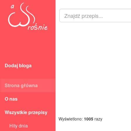
Dodaj bloga
Strona główna
O nas
Wszystkie przepisy
Wyświetlono:
1005
razy
Hity dnia