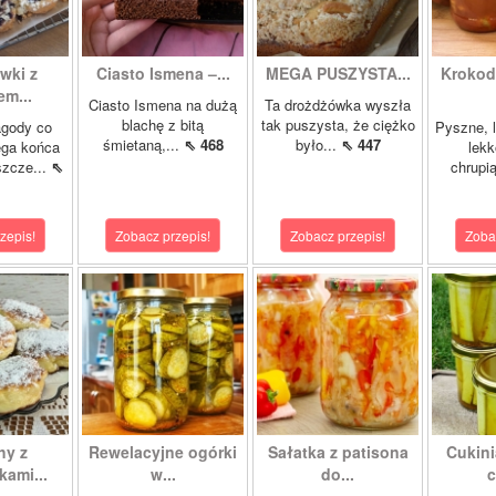
wki z
Ciasto Ismena –...
MEGA PUSZYSTA...
Krokody
m...
Ciasto Ismena na dużą
Ta drożdżówka wyszła
blachę z bitą
tak puszysta, że ciężko
agody co
Pyszne, l
śmietaną,...
⇖ 468
było...
⇖ 447
ega końca
lekk
szcze...
⇖
chrupią
zepis!
Zobacz przepis!
Zobacz przepis!
Zoba
hy z
Rewelacyjne ogórki
Sałatka z patisona
Cukini
ami...
w...
do...
c