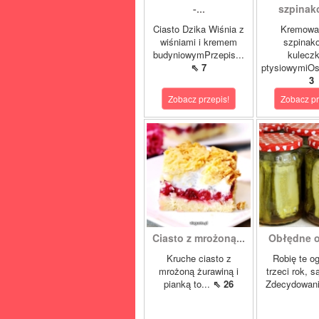
-...
szpinako
Ciasto Dzika Wiśnia z
Kremowa
wiśniami i kremem
szpinak
budyniowymPrzepis...
kulecz
⇖ 7
ptysiowymiOst
3
Zobacz przepis!
Zobacz pr
Ciasto z mrożoną...
Obłędne og
Kruche ciasto z
Robię te og
mrożoną żurawiną i
trzeci rok, 
pianką to...
⇖ 26
Zdecydowani