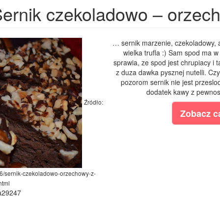
ernik czekoladowo – orzech
… sernik marzenie, czekoladowy, a
wielka trufla :) Sam spod ma w
sprawia, ze spod jest chrupiacy i
z duza dawka pysznej nutelli. Czy 
pozorom sernik nie jest przeslo
dodatek kawy z pewnosc
Źródło:
Zobacz ca
06/sernik-czekoladowo-orzechowy-z-
html
ia29247