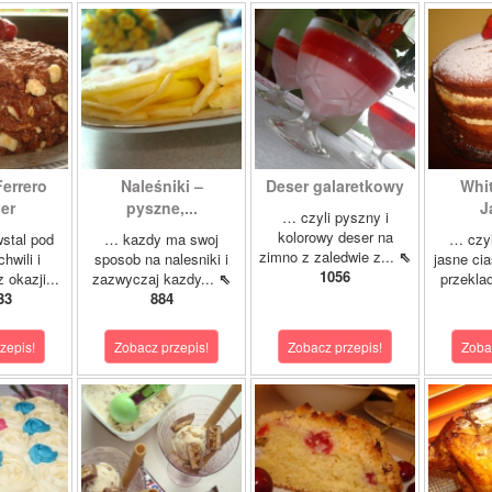
Ferrero
Naleśniki –
Deser galaretkowy
Whi
er
pyszne,...
J
… czyli pyszny i
kolorowy deser na
stal pod
… kazdy ma swoj
… czyl
zimno z zaledwie z...
⇖
hwili i
sposob na nalesniki i
jasne cia
1056
 okazji...
zazwyczaj kazdy...
⇖
przeklad
33
884
zepis!
Zobacz przepis!
Zobacz przepis!
Zoba