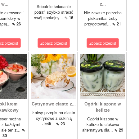
w...
z...
Sobotnie śniadanie
potrafi szybko stracić
e czerwone i
Nie zawsze potrzeba
swój spokojny...
⇖ 16
 pomidory w
piekarnika, żeby
ącej...
⇖ 26
przygotować...
⇖ 21
cz przepis!
Zobacz przepis!
Zobacz przepis!
bki krem
Cytrynowe ciasto z...
Ogórki kiszone w
skawkowy
kefirze
Łatwy przepis na ciasto
cytrynowe z cukinią
eser można
Ogórki kiszone w
Jeśli...
⇖ 23
ć z każdymi
kefirze to ciekawa
ale ten z...
⇖
alternatywa dla...
⇖ 29
30