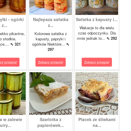
lki - ogórki
Najlepsza sałatka
Sałatka z kapusty i...
z...
z...
Wakacje to dla wielu
czas odpoczynku. Dla
ekko pikantne,
Kolorowa sałatka z
mnie jednak to...
⇖ 292
o słodkie,
kapusty, papryki i
ce,...
⇖ 321
ogórków Niektóre...
⇖
297
cz przepis!
Zobacz przepis!
Zobacz przepis!
a w zalewie
Szarlotka z
Placek ze śliwkami
urry...
papierówek...
na...