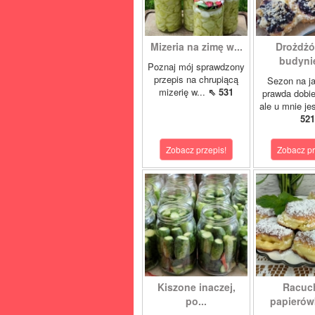
Mizeria na zimę w...
Drożdżó
budynie
Poznaj mój sprawdzony
przepis na chrupiącą
Sezon na j
mizerię w...
⇖ 531
prawda dobi
ale u mnie je
521
Zobacz przepis!
Zobacz pr
Kiszone inaczej,
Racuc
po...
papierówk