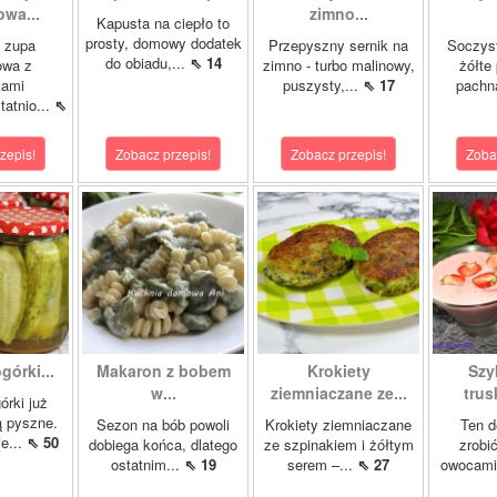
wa...
zimno...
Kapusta na ciepło to
prosty, domowy dodatek
 zupa
Przepyszny sernik na
Soczyst
do obiadu,...
⇖ 14
owa z
zimno - turbo malinowy,
żółte
kami
puszysty,...
⇖ 17
pachn
atnio...
⇖
zepis!
Zobacz przepis!
Zobacz przepis!
Zoba
órki...
Makaron z bobem
Krokiety
Szy
w...
ziemniaczane ze...
tru
órki już
są pyszne.
Sezon na bób powoli
Krokiety ziemniaczane
Ten d
e...
⇖ 50
dobiega końca, dlatego
ze szpinakiem i żółtym
zrobi
ostatnim...
⇖ 19
serem –...
⇖ 27
owocami 