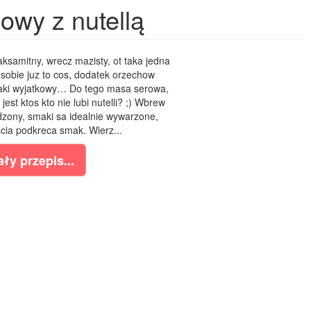
owy z nutellą
ksamitny, wrecz mazisty, ot taka jedna
 sobie juz to cos, dodatek orzechow
 taki wyjatkowy… Do tego masa serowa,
jest ktos kto nie lubi nutelli? ;) Wbrew
dzony, smaki sa idealnie wywarzone,
ia podkreca smak. Wierz...
ły przepis...