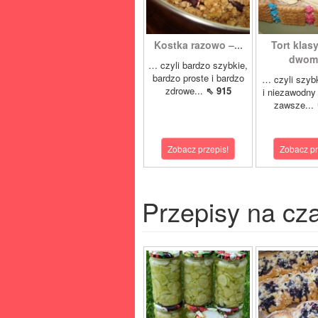
Kostka razowo –...
Tort klas
dwoma
… czyli bardzo szybkie,
bardzo proste i bardzo
… czyli szyb
zdrowe...
⇖ 915
i niezawodny 
zawsze...
Zobacz przepis!
Zobacz pr
Przepisy na cz