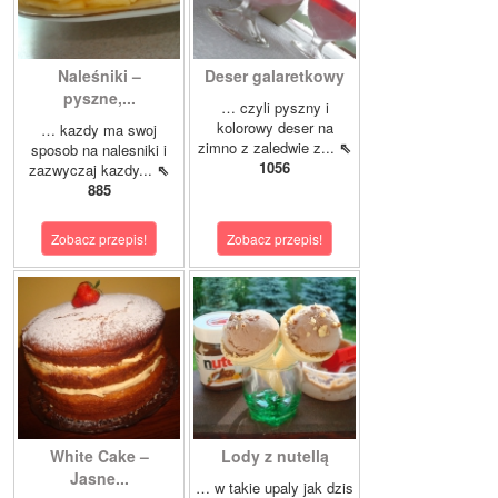
Naleśniki –
Deser galaretkowy
pyszne,...
… czyli pyszny i
kolorowy deser na
… kazdy ma swoj
zimno z zaledwie z...
⇖
sposob na nalesniki i
1056
zazwyczaj kazdy...
⇖
885
Zobacz przepis!
Zobacz przepis!
White Cake –
Lody z nutellą
Jasne...
… w takie upaly jak dzis