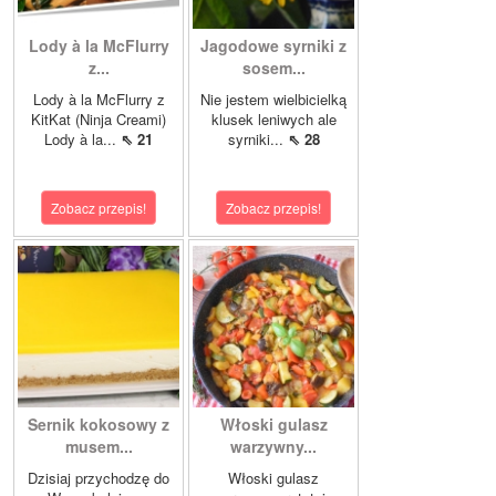
Lody à la McFlurry
Jagodowe syrniki z
z...
sosem...
Lody à la McFlurry z
Nie jestem wielbicielką
KitKat (Ninja Creami)
klusek leniwych ale
Lody à la...
⇖ 21
syrniki...
⇖ 28
Zobacz przepis!
Zobacz przepis!
Sernik kokosowy z
Włoski gulasz
musem...
warzywny...
Dzisiaj przychodzę do
Włoski gulasz