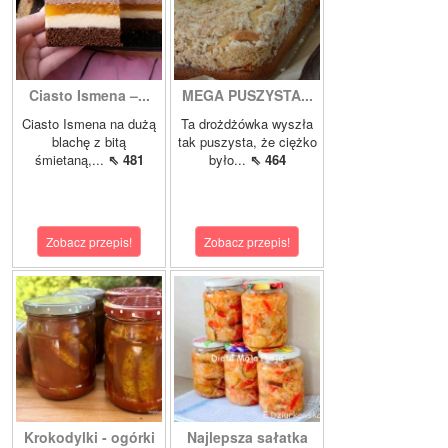
Ciasto Ismena –...
MEGA PUSZYSTA...
Ciasto Ismena na dużą
Ta drożdżówka wyszła
blachę z bitą
tak puszysta, że ciężko
śmietaną,...
⇖ 481
było...
⇖ 464
Zobacz przepis!
Zobacz przepis!
Krokodylki - ogórki
Najlepsza sałatka