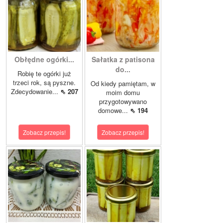
Obłędne ogórki...
Sałatka z patisona
do...
Robię te ogórki już
trzeci rok, są pyszne.
Od kiedy pamiętam, w
Zdecydowanie...
⇖ 207
moim domu
przygotowywano
domowe...
⇖ 194
Zobacz przepis!
Zobacz przepis!