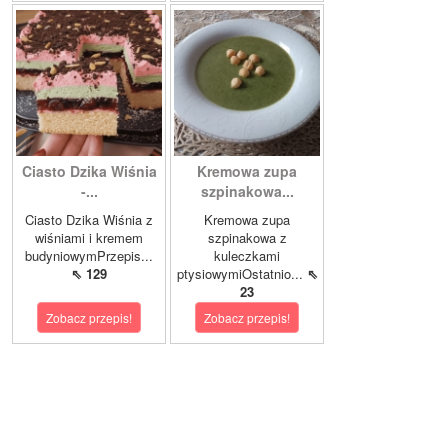
Ciasto Dzika Wiśnia
Kremowa zupa
-...
szpinakowa...
Ciasto Dzika Wiśnia z
Kremowa zupa
wiśniami i kremem
szpinakowa z
budyniowymPrzepis...
kuleczkami
⇖ 129
ptysiowymiOstatnio...
⇖
23
Zobacz przepis!
Zobacz przepis!