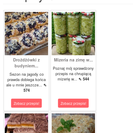
Drożdżówki z
Mizeria na zimę w...
budyniem...
Poznaj mój sprawdzony
przepis na chrupiącą
Sezon na jagody co
mizerię w...
⇖ 544
prawda dobiega końca
ale u mnie jeszcze...
⇖
574
Zobacz przepis!
Zobacz przepis!