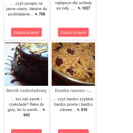
najlepsze dla ochlody
… czyli przepis na
sa lody…...
⇖ 1027
jasne ciasto, idealne do
przekladania...
⇖ 788
Zobacz przepis!
Zobacz przepis!
Sernik czekoladowy
Kostka razowo –...
... kto lubi sernik i
… czyli bardzo szybkie,
czekolade? Reka do
bardzo proste i bardzo
gory, bo to sernik...
⇖
zdrowe...
⇖ 916
942