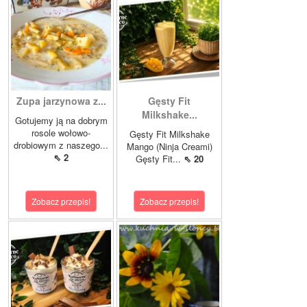
Zupa jarzynowa z...
Gęsty Fit
Milkshake...
Gotujemy ją na dobrym
rosole wołowo-
Gęsty Fit Milkshake
drobiowym z naszego...
Mango (Ninja Creami)
⇖ 2
Gęsty Fit...
⇖ 20
Zobacz przepis!
Zobacz przepis!