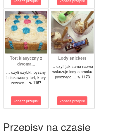
Zobacz przepis!
Zobacz przepis!
Tort klasyczny z
Lody snickers
dwoma...
… czyli jak sama nazwa
wskazuje lody o smaku
… czyli szybki, pyszny
pysznego,...
⇖ 1173
i niezawodny tort, ktory
zawsze...
⇖ 1157
Zobacz przepis!
Zobacz przepis!
Przepisy na czasie