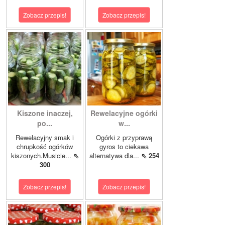
Zobacz przepis!
Zobacz przepis!
Kiszone inaczej,
Rewelacyjne ogórki
po...
w...
Rewelacyjny smak i
Ogórki z przyprawą
chrupkość ogórków
gyros to ciekawa
kiszonych.Musicie...
⇖
alternatywa dla...
⇖ 254
300
Zobacz przepis!
Zobacz przepis!