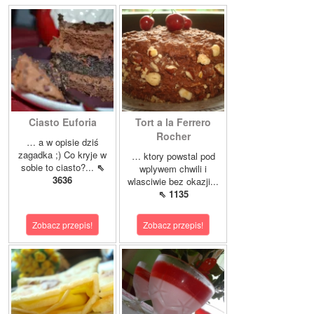
Ciasto Euforia
Tort a la Ferrero
Rocher
… a w opisie dziś
zagadka ;) Co kryje w
… ktory powstal pod
sobie to ciasto?...
⇖
wplywem chwili i
3636
wlasciwie bez okazji...
⇖ 1135
Zobacz przepis!
Zobacz przepis!