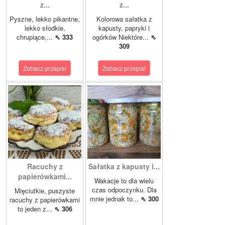
z...
z...
Pyszne, lekko pikantne,
Kolorowa sałatka z
lekko słodkie,
kapusty, papryki i
chrupiące,...
⇖ 333
ogórków Niektóre...
⇖
309
Zobacz przepis!
Zobacz przepis!
Racuchy z
Sałatka z kapusty i...
papierówkami...
Wakacje to dla wielu
czas odpoczynku. Dla
Mięciutkie, puszyste
mnie jednak to...
⇖ 300
racuchy z papierówkami
to jeden z...
⇖ 306