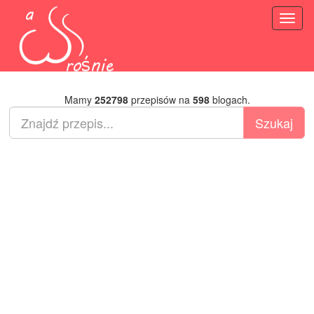
Toggl
naviga
Mamy
252798
przepisów na
598
blogach.