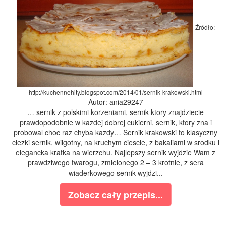
Źródło:
http://kuchennehity.blogspot.com/2014/01/sernik-krakowski.html
Autor: ania29247
… sernik z polskimi korzeniami, sernik ktory znajdziecie
prawdopodobnie w kazdej dobrej cukierni, sernik, ktory zna i
probowal choc raz chyba kazdy… Sernik krakowski to klasyczny
ciezki sernik, wilgotny, na kruchym ciescie, z bakaliami w srodku i
elegancka kratka na wierzchu. Najlepszy sernik wyjdzie Wam z
prawdziwego twarogu, zmielonego 2 – 3 krotnie, z sera
wiaderkowego sernik wyjdzi...
Zobacz cały przepis...