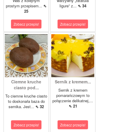
Was z kolejnym
warzywny „ratatuia
prostym przepisem...
⇖
ligure” z...
⇖ 34
25
Zobacz przepis!
Zobacz przepis!
Ciemne kruche
Sernik z kremem...
ciasto pod...
Sernik z kremem
pomarańczowym to
To ciemne kruche ciasto
połączenie delikatnej,...
to doskonała baza do
⇖ 21
sernika. Jest...
⇖ 32
Zobacz przepis!
Zobacz przepis!