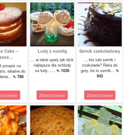
te Cake –
Lody z nutellą
Sernik czekoladowy
asne...
… w takie upaly jak dzis
... kto lubi sernik i
najlepsze dla ochlody
czekolade? Reka do
i przepis na
sa lody…...
⇖ 1026
gory, bo to sernik...
⇖
sto, idealne do
942
ania...
⇖ 788
cz przepis!
Zobacz przepis!
Zobacz przepis!