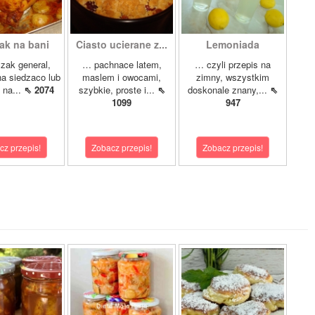
ak na bani
Ciasto ucierane z...
Lemoniada
zak general,
… pachnace latem,
… czyli przepis na
a siedzaco lub
maslem i owocami,
zimny, wszystkim
 na...
⇖ 2074
szybkie, proste i...
⇖
doskonale znany,...
⇖
1099
947
cz przepis!
Zobacz przepis!
Zobacz przepis!