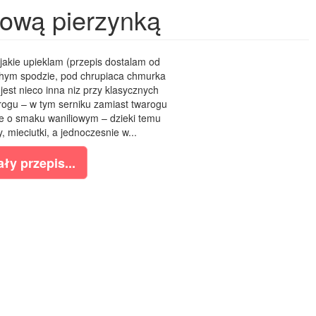
sową pierzynką
jakie upieklam (przepis dostalam od
ruchym spodzie, pod chrupiaca chmurka
est nieco inna niz przy klasycznych
arogu – w tym serniku zamiast twarogu
 o smaku waniliowym – dzieki temu
y, mieciutki, a jednoczesnie w...
ły przepis...