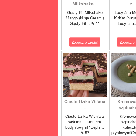
Milkshake...
z...
Gęsty Fit Milkshake
Lody à la M
Mango (Ninja Creami)
KitKat (Ninj
Gęsty Fit...
⇖ 11
Lody à la.
Zobacz przepis!
Zobacz pr
Ciasto Dzika Wiśnia
Kremowa
-...
szpinako
Ciasto Dzika Wiśnia z
Kremowa
wiśniami i kremem
szpinak
budyniowymPrzepis...
kulecz
⇖ 97
ptysiowymiOst