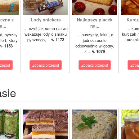
yczny z
Lody snickers
Najlepszy placek
Kurcz
...
na...
… czyli jak sama nazwa
… kurc
wskazuje lody o smaku
kurczak n
ki, pyszny
… puszysty, lekki, a
pysznego,...
⇖ 1173
kurczak
tort, ktory
jednoczesnie
⇖ 1156
odpowiednio wilgotny,
z...
⇖ 1079
zepis!
Zobacz przepis!
Zobacz przepis!
Zoba
asie