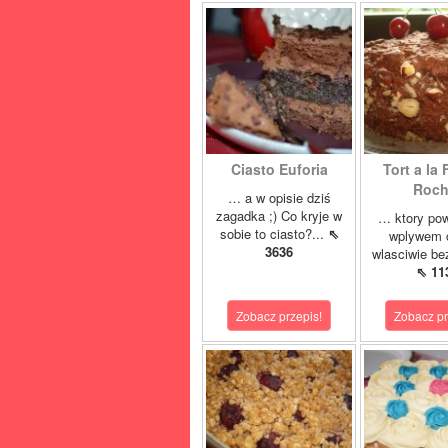
Ciasto Euforia
Tort a la 
Roch
… a w opisie dziś
zagadka ;) Co kryje w
… ktory pow
sobie to ciasto?...
⇖
wplywem c
3636
wlasciwie bez
⇖ 11
Zobacz przepis!
Zobacz pr