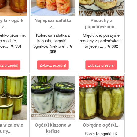
lki - ogórki
Najlepsza sałatka
Racuchy z
z...
z...
papierówkami...
ekko pikantne,
Kolorowa sałatka z
Mięciutkie, puszyste
o słodkie,
kapusty, papryki i
racuchy z papierówkami
ce,...
⇖ 331
ogórków Niektóre...
⇖
to jeden z...
⇖ 302
306
cz przepis!
Zobacz przepis!
Zobacz przepis!
a w zalewie
Ogórki kiszone w
Obłędne ogórki...
urry...
kefirze
Robię te ogórki już