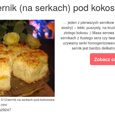
rnik (na serkach) pod koko
… jeden z pierwszych sernikow 
siostry) – lekki, puszysty, na k
zlotego kokosu :) Masa serowa j
sernikach z tlustego sera czy tw
uzywamy serki homogenizowane
sernik jest bardzo delikatn
Zobacz ca
013/12/sernik-na-serkach-pod-kokosowa-
.html
ia29247