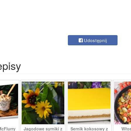
Udostępnij
episy
McFlurry
Jagodowe syrniki z
Sernik kokosowy z
Włos