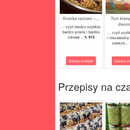
Kostka razowo –...
Tort klas
dwoma
… czyli bardzo szybkie,
bardzo proste i bardzo
… czyli szyb
zdrowe...
⇖ 915
i niezawodny 
zawsze...
Zobacz przepis!
Zobacz pr
Przepisy na cz