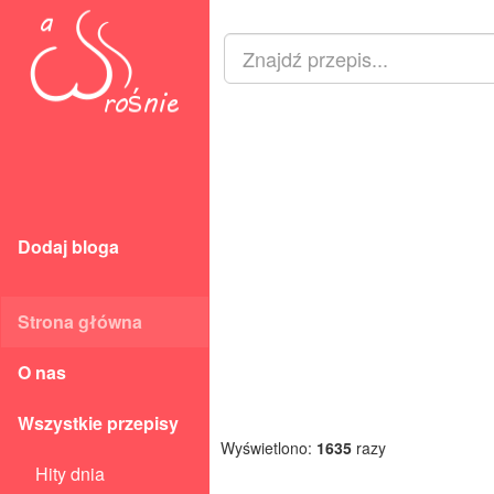
Dodaj bloga
Strona główna
O nas
Wszystkie przepisy
Wyświetlono:
1635
razy
Hity dnia