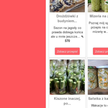
Drożdżówki z
Mizeria na 
budyniem...
Poznaj mój s
przepis na 
Sezon na jagody co
mizerię w.
prawda dobiega końca
ale u mnie jeszcze...
⇖
570
Zobacz przepis!
Zobacz pr
Kiszone inaczej,
Sałatka z ka
po...
Wakacje to 