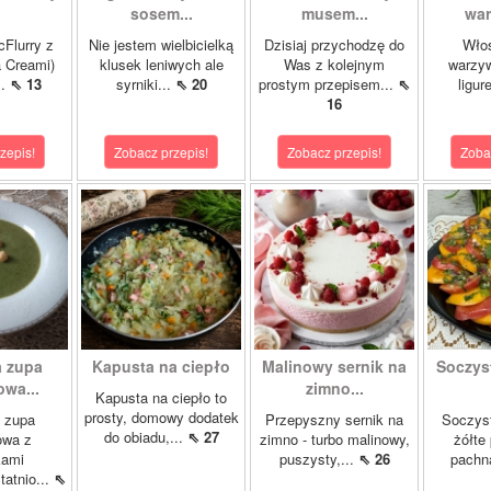
sosem...
musem...
war
cFlurry z
Nie jestem wielbicielką
Dzisiaj przychodzę do
Włos
a Creami)
klusek leniwych ale
Was z kolejnym
warzyw
..
⇖ 13
syrniki...
⇖ 20
prostym przepisem...
⇖
ligur
16
zepis!
Zobacz przepis!
Zobacz przepis!
Zoba
 zupa
Kapusta na ciepło
Malinowy sernik na
Soczys
wa...
zimno...
Kapusta na ciepło to
prosty, domowy dodatek
 zupa
Przepyszny sernik na
Soczyst
do obiadu,...
⇖ 27
owa z
zimno - turbo malinowy,
żółte
kami
puszysty,...
⇖ 26
pachn
atnio...
⇖