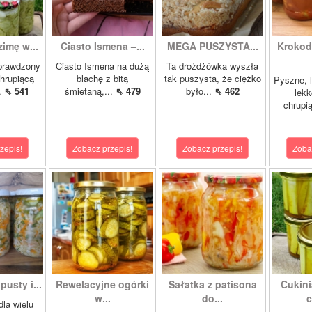
zimę w...
Ciasto Ismena –...
MEGA PUSZYSTA...
Krokody
prawdzony
Ciasto Ismena na dużą
Ta drożdżówka wyszła
chrupiącą
blachę z bitą
tak puszysta, że ciężko
Pyszne, l
..
⇖ 541
śmietaną,...
⇖ 479
było...
⇖ 462
lekk
chrupią
zepis!
Zobacz przepis!
Zobacz przepis!
Zoba
pusty i...
Rewelacyjne ogórki
Sałatka z patisona
Cukini
w...
do...
c
dla wielu