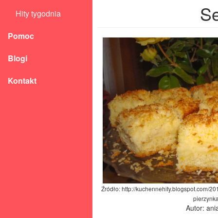
Se
Hity tygodnia
Pomoc
Blogi
Kontakt
Źródło: http://kuchennehity.blogspot.com/2
pierzynka
Autor: an