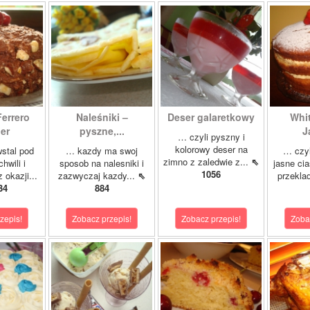
Ferrero
Naleśniki –
Deser galaretkowy
Whi
er
pyszne,...
J
… czyli pyszny i
kolorowy deser na
stal pod
… kazdy ma swoj
… czyl
zimno z zaledwie z...
⇖
hwili i
sposob na nalesniki i
jasne cia
1056
 okazji...
zazwyczaj kazdy...
⇖
przeklad
34
884
zepis!
Zobacz przepis!
Zobacz przepis!
Zoba