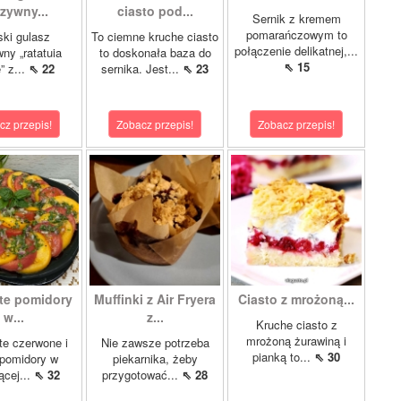
zywny...
ciasto pod...
Sernik z kremem
pomarańczowym to
ki gulasz
To ciemne kruche ciasto
połączenie delikatnej,...
ny „ratatuia
to doskonała baza do
⇖ 15
e” z...
⇖ 22
sernika. Jest...
⇖ 23
cz przepis!
Zobacz przepis!
Zobacz przepis!
te pomidory
Muffinki z Air Fryera
Ciasto z mrożoną...
w...
z...
Kruche ciasto z
mrożoną żurawiną i
e czerwone i
Nie zawsze potrzeba
pianką to...
⇖ 30
 pomidory w
piekarnika, żeby
ącej...
⇖ 32
przygotować...
⇖ 28