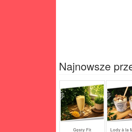
Najnowsze prz
Gęsty Fit
Lody à la 