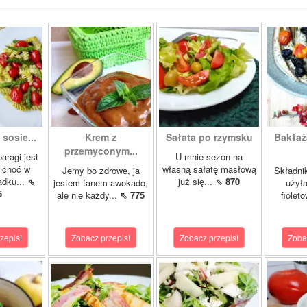
sosie...
Krem z
Sałata po rzymsku
Bakłaż
przemyconym...
aragi jest
U mnie sezon na
, choć w
własną sałatę masłową
Jemy bo zdrowe, ja
Składnik
dku...
⇖
już się...
⇖ 870
jestem fanem awokado,
użyła
5
ale nie każdy...
⇖ 775
fioleto
zepis!
Zobacz przepis!
Zobacz przepis!
Zoba