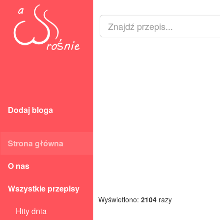
Dodaj bloga
Strona główna
O nas
Wszystkie przepisy
Wyświetlono:
2104
razy
Hity dnia