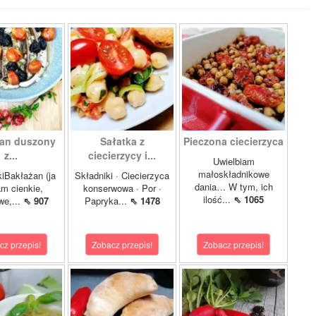
an duszony
Sałatka z
Pieczona ciecierzyca
z...
ciecierzycy i...
Uwielbiam
małoskładnikowe
iBakłażan (ja
Składniki · Ciecierzyca
dania… W tym, ich
m cienkie,
konserwowa · Por ·
ilość...
⇖ 1065
we,...
⇖ 907
Papryka...
⇖ 1478
cz przepis!
Zobacz przepis!
Zobacz przepis!