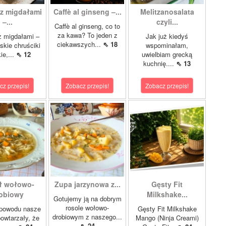
z migdałami
Caffè al ginseng –...
Melitzanosalata
–...
czyli...
Caffè al ginseng, co to
za kawa? To jeden z
z migdałami –
Jak już kiedyś
ciekawszych...
⇖ 18
kie chruściki
wspominałam,
ie,...
⇖ 12
uwielbiam grecką
kuchnię....
⇖ 13
cz przepis!
Zobacz przepis!
Zobacz przepis!
ł wołowo-
Zupa jarzynowa z...
Gęsty Fit
obiowy
Milkshake...
Gotujemy ją na dobrym
rosole wołowo-
 powodu nasze
Gęsty Fit Milkshake
drobiowym z naszego...
owtarzały, że
Mango (Ninja Creami)
⇖ 24