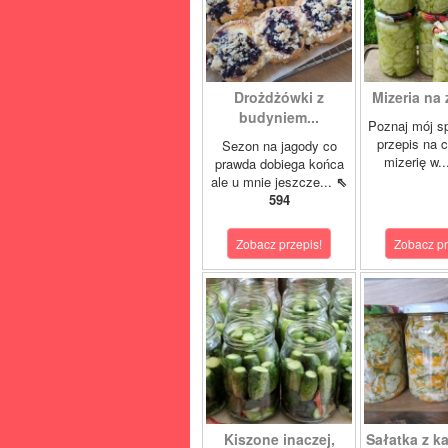
Drożdżówki z
Mizeria na 
budyniem...
Poznaj mój s
przepis na 
Sezon na jagody co
mizerię w.
prawda dobiega końca
ale u mnie jeszcze...
⇖
594
Zobacz przepis!
Zobacz pr
Kiszone inaczej,
Sałatka z ka