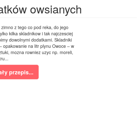
łatków owsianych
 zimno z tego co pod reka, do jego
lko kilka skladnikow i tak najczesciej
imy dowolnymi dodatkami. Skladniki
– opakowanie na litr plynu Owoce – w
tuki, mozna rowniez uzyc np. moreli,
tru...
ły przepis...