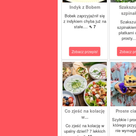
Indyk z Bobem
Szakszu
szpina
Bobek zaprzyjaźnił się
z indykiem chyba już na
Szakszu
stałe....
⇖ 7
szpinakiem
płatkami c
prosty..
Zobacz przepis!
Zobacz pr
Co zjeść na kolację
Proste cia
w...
Szybkie i pro
którego przy
Co zjeść na kolację w
nie wymaga
upalny dzień? 7 lekkich