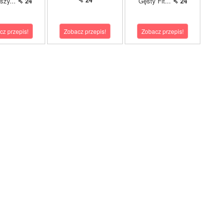
pszy...
⇖ 24
Gęsty Fit...
⇖ 24
cz przepis!
Zobacz przepis!
Zobacz przepis!