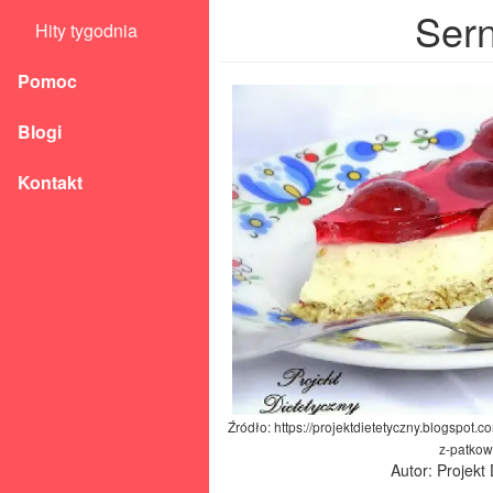
Sern
Hity tygodnia
Pomoc
Blogi
Kontakt
Źródło: https://projektdietetyczny.blogspot
z-patkow
Autor: Projekt