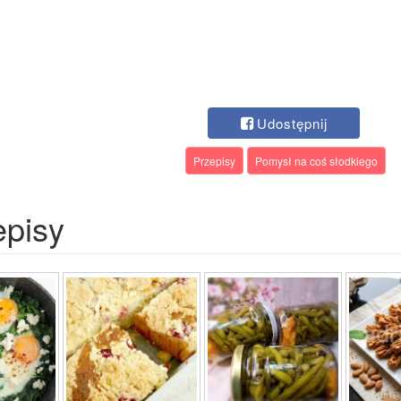
Udostępnij
Przepisy
Pomysł na coś słodkiego
episy