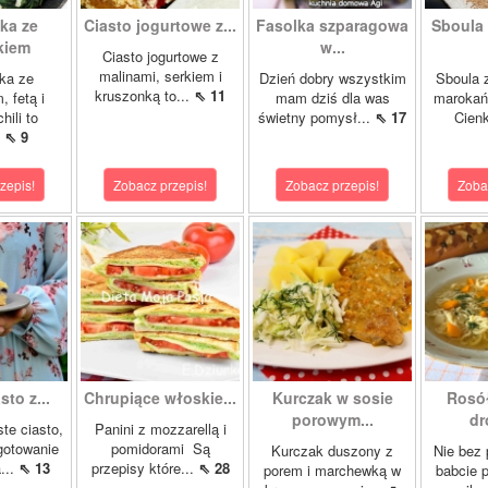
ka ze
Ciasto jogurtowe z...
Fasolka szparagowa
Sboula 
kiem
w...
Ciasto jogurtowe z
malinami, serkiem i
ka ze
Dzień dobry wszystkim
Sboula 
kruszonką to...
⇖ 11
, fetą i
mam dziś dla was
marokańs
hili to
świetny pomysł...
⇖ 17
Cienk
.
⇖ 9
zepis!
Zobacz przepis!
Zobacz przepis!
Zoba
sto z...
Chrupiące włoskie...
Kurczak w sosie
Rosó
porowym...
dr
ste ciasto,
Panini z mozzarellą i
gotowanie
pomidorami Są
Kurczak duszony z
Nie bez
...
⇖ 13
przepisy które...
⇖ 28
porem i marchewką w
babcie p