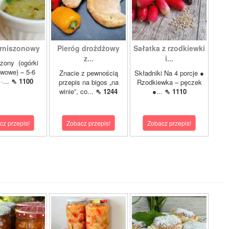
rniszonowy
Pieróg drożdżowy
Sałatka z rzodkiewki
z...
i...
szony (ogórki
wowe) – 5-6
Znacie z pewnością
Składniki Na 4 porcje ●
·...
⇖ 1100
przepis na bigos „na
Rzodkiewka – pęczek
winie”, co...
⇖ 1244
●...
⇖ 1110
cz przepis!
Zobacz przepis!
Zobacz przepis!