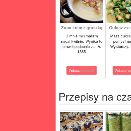
Zupa krem z gruszką
Gulasz z cuk
U mnie minimalizm
Masz cukini
nadal kwitnie. Wynika to
pomysł na
prawdopodobnie z...
⇖
Wystarczy..
1365
Zobacz przepis!
Zobacz pr
Przepisy na cz