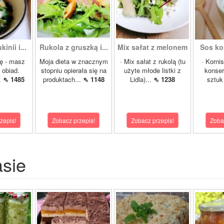
inii i...
Rukola z gruszką i...
Mix sałat z melonem
Sos ko
ę - masz
Moja dieta w znacznym
· Mix sałat z rukolą (tu
· Korni
 obiad.
stopniu opierała się na
użyte młode listki z
konser
.
⇖ 1485
produktach...
⇖ 1148
Lidla)...
⇖ 1238
sztuk 
zepis!
Zobacz przepis!
Zobacz przepis!
Zoba
asie