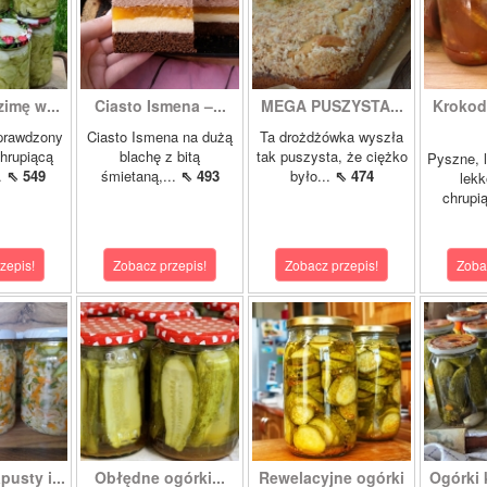
zimę w...
Ciasto Ismena –...
MEGA PUSZYSTA...
Krokody
prawdzony
Ciasto Ismena na dużą
Ta drożdżówka wyszła
chrupiącą
blachę z bitą
tak puszysta, że ciężko
Pyszne, l
..
⇖ 549
śmietaną,...
⇖ 493
było...
⇖ 474
lekk
chrupią
zepis!
Zobacz przepis!
Zobacz przepis!
Zoba
pusty i...
Obłędne ogórki...
Rewelacyjne ogórki
Ogórki