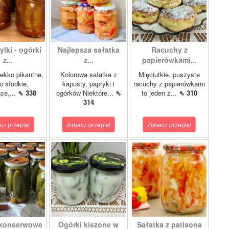
lki - ogórki
Najlepsza sałatka
Racuchy z
z...
z...
papierówkami...
ekko pikantne,
Kolorowa sałatka z
Mięciutkie, puszyste
o słodkie,
kapusty, papryki i
racuchy z papierówkami
ce,...
⇖ 338
ogórków Niektóre...
⇖
to jeden z...
⇖ 310
314
cz przepis!
Zobacz przepis!
Zobacz przepis!
 konserwowe
Ogórki kiszone w
Sałatka z patisona