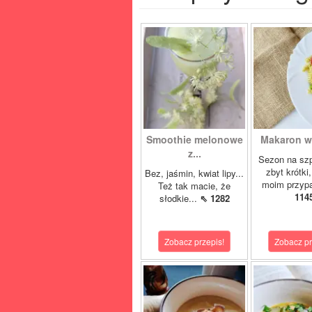
Smoothie melonowe
Makaron w 
z...
Sezon na szp
zbyt krótki
Bez, jaśmin, kwiat lipy...
moim przypa
Też tak macie, że
114
słodkie...
⇖ 1282
Zobacz przepis!
Zobacz pr