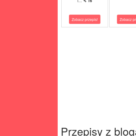
i...
⇖ 16
Zobacz przepis!
Zobacz pr
Przepisy z blog