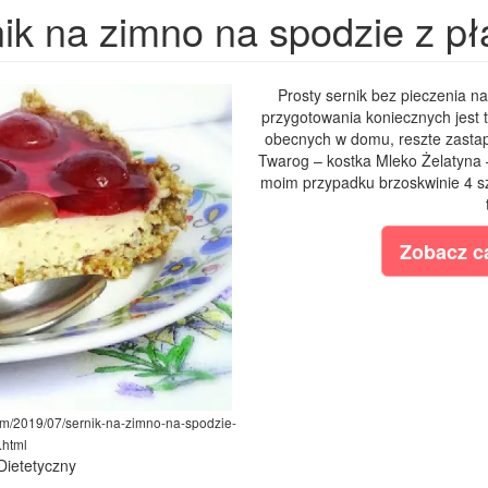
ik na zimno na spodzie z p
Prosty sernik bez pieczenia na
przygotowania koniecznych jest ty
obecnych w domu, reszte zastap
Twarog – kostka Mleko Żelatyna 
moim przypadku brzoskwinie 4 sz
Zobacz ca
.com/2019/07/sernik-na-zimno-na-spodzie-
.html
 Dietetyczny