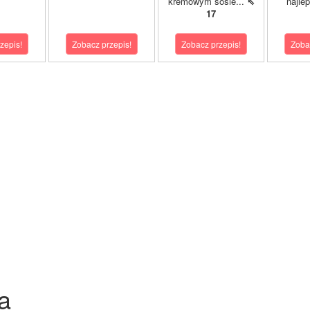
kremowym sosie...
⇖
najle
17
zepis!
Zobacz przepis!
Zobacz przepis!
Zoba
a