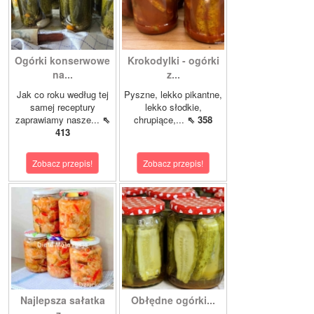
Ogórki konserwowe
Krokodylki - ogórki
na...
z...
Jak co roku według tej
Pyszne, lekko pikantne,
samej receptury
lekko słodkie,
zaprawiamy nasze...
⇖
chrupiące,...
⇖ 358
413
Zobacz przepis!
Zobacz przepis!
Najlepsza sałatka
Obłędne ogórki...