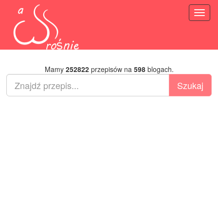
Toggl
naviga
Mamy
252822
przepisów na
598
blogach.