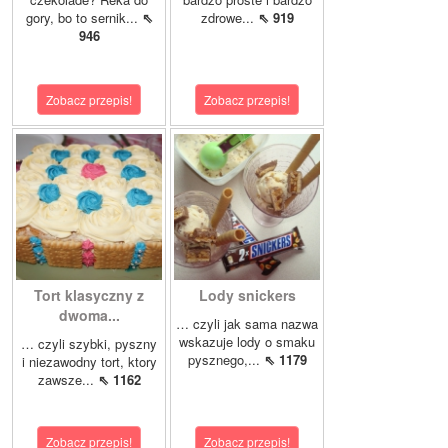
gory, bo to sernik...
⇖
zdrowe...
⇖ 919
946
Zobacz przepis!
Zobacz przepis!
Tort klasyczny z
Lody snickers
dwoma...
… czyli jak sama nazwa
wskazuje lody o smaku
… czyli szybki, pyszny
pysznego,...
⇖ 1179
i niezawodny tort, ktory
zawsze...
⇖ 1162
Zobacz przepis!
Zobacz przepis!