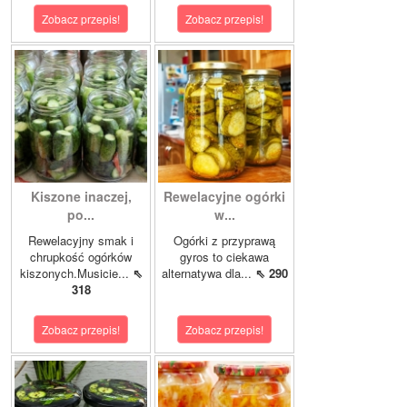
Zobacz przepis!
Zobacz przepis!
Kiszone inaczej,
Rewelacyjne ogórki
po...
w...
Rewelacyjny smak i
Ogórki z przyprawą
chrupkość ogórków
gyros to ciekawa
kiszonych.Musicie...
⇖
alternatywa dla...
⇖ 290
318
Zobacz przepis!
Zobacz przepis!