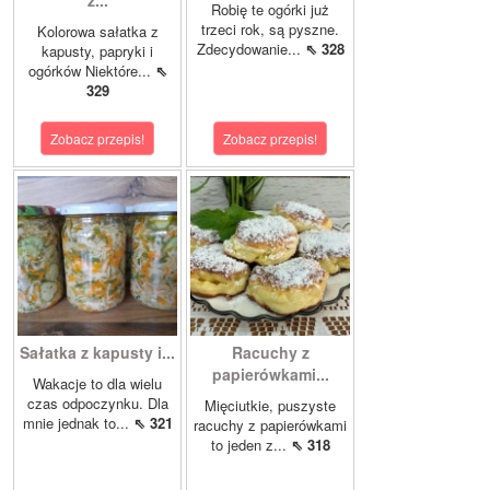
z...
Robię te ogórki już
trzeci rok, są pyszne.
Kolorowa sałatka z
Zdecydowanie...
⇖ 328
kapusty, papryki i
ogórków Niektóre...
⇖
329
Zobacz przepis!
Zobacz przepis!
Sałatka z kapusty i...
Racuchy z
papierówkami...
Wakacje to dla wielu
czas odpoczynku. Dla
Mięciutkie, puszyste
mnie jednak to...
⇖ 321
racuchy z papierówkami
to jeden z...
⇖ 318