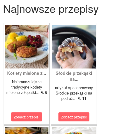
Najnowsze przepisy
Kotlety mielone z...
Słodkie przekąski
na...
Najsmaczniejsze
tradycyjne kotlety
artykuł sponsorowany
mielone z łopatki...
⇖ 6
Słodkie przekąski na
podróż...
⇖ 11
Zobacz przepis!
Zobacz przepis!