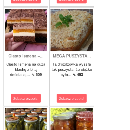
Ciasto Ismena –...
MEGA PUSZYSTA...
Ciasto Ismena na dużą
Ta drożdżówka wyszła
blachę z bitą
tak puszysta, że ciężko
śmietaną,...
⇖ 509
było...
⇖ 493
Zobacz przepis!
Zobacz przepis!