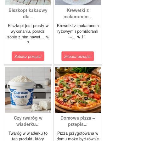
Biszkopt kakaowy
Krewetki z
dla...
makaronem...
Biszkopt jest prosty w
Krewetki z makaronem
wykonaniu, poradzi
ryżowym i pomidorami
sobie z nim nawet...
⇖
–...
⇖ 11
7
Zobacz przepis!
Zobacz przepis!
Czy twaróg w
Domowa pizza –
wiaderku...
przepis...
Twaróg w wiaderku to
Pizza przygotowana w
ten produkt, który
domu może być równie