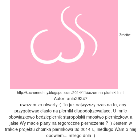
Źródło:
http://kuchennehity.blogspot.com/2014/11/sezon-na-pierniki.html
Autor: ania29247
... uwazam za otwarty :) To juz najwyzszy czas na to, aby
przygotowac ciasto na pierniki dlugodojrzewajace. U mnie
obowiazkowo bedziepiernik staropolskii mnostwo pierniczkow, a
jakie Wy macie plany na tegoroczne pierniczenie ? ;) Jestem w
trakcie projektu choinka piernikowa 3d 2014 r., niedlugo Wam o niej
opowiem... milego dnia :)