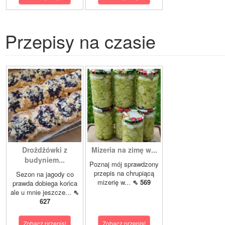
Przepisy na czasie
Drożdżówki z
Mizeria na zimę w...
budyniem...
Poznaj mój sprawdzony
przepis na chrupiącą
Sezon na jagody co
mizerię w...
⇖ 569
prawda dobiega końca
ale u mnie jeszcze...
⇖
627
Zobacz przepis!
Zobacz przepis!