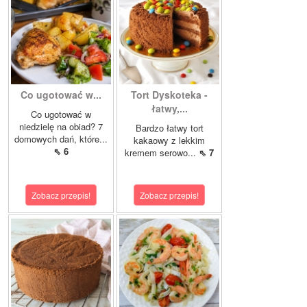
Co ugotować w...
Tort Dyskoteka -
łatwy,...
Co ugotować w
niedzielę na obiad? 7
Bardzo łatwy tort
domowych dań, które...
kakaowy z lekkim
⇖ 6
kremem serowo...
⇖ 7
Zobacz przepis!
Zobacz przepis!