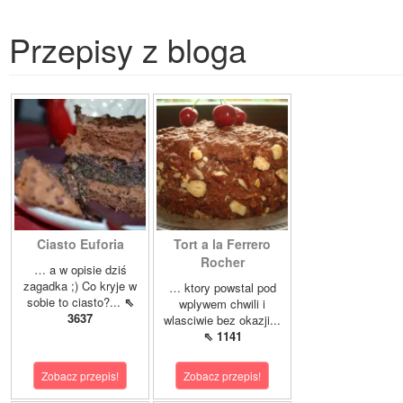
Przepisy z bloga
Ciasto Euforia
Tort a la Ferrero
Rocher
… a w opisie dziś
zagadka ;) Co kryje w
… ktory powstal pod
sobie to ciasto?...
⇖
wplywem chwili i
3637
wlasciwie bez okazji...
⇖ 1141
Zobacz przepis!
Zobacz przepis!