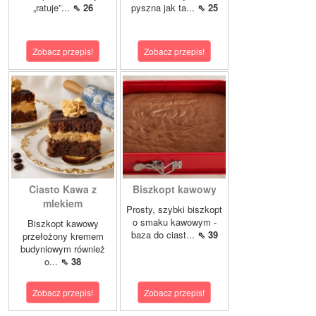
„ratuje”...
⇖ 26
pyszna jak ta...
⇖ 25
Zobacz przepis!
Zobacz przepis!
Ciasto Kawa z
Biszkopt kawowy
mlekiem
Prosty, szybki biszkopt
o smaku kawowym -
Biszkopt kawowy
baza do ciast...
⇖ 39
przełożony kremem
budyniowym również
o...
⇖ 38
Zobacz przepis!
Zobacz przepis!