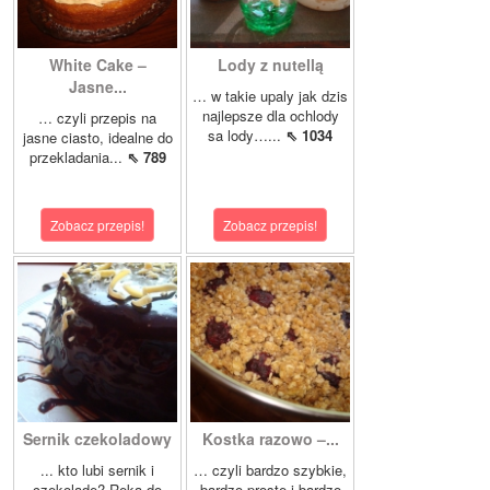
White Cake –
Lody z nutellą
Jasne...
… w takie upaly jak dzis
najlepsze dla ochlody
… czyli przepis na
sa lody…...
⇖ 1034
jasne ciasto, idealne do
przekladania...
⇖ 789
Zobacz przepis!
Zobacz przepis!
Sernik czekoladowy
Kostka razowo –...
... kto lubi sernik i
… czyli bardzo szybkie,
czekolade? Reka do
bardzo proste i bardzo