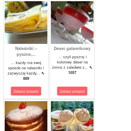
Naleśniki –
Deser galaretkowy
pyszne,...
… czyli pyszny i
kolorowy deser na
… kazdy ma swoj
zimno z zaledwie z...
⇖
sposob na nalesniki i
1057
zazwyczaj kazdy...
⇖
889
Zobacz przepis!
Zobacz przepis!