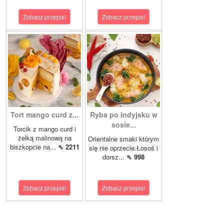
Zobacz przepis!
Zobacz przepis!
Tort mango curd z...
Ryba po indyjsku w
sosie...
Torcik z mango curd i
żelką malinową na
Orientalne smaki którym
biszkopcie na...
⇖ 2211
się nie oprzecie.Łosoś i
dorsz...
⇖ 998
Zobacz przepis!
Zobacz przepis!