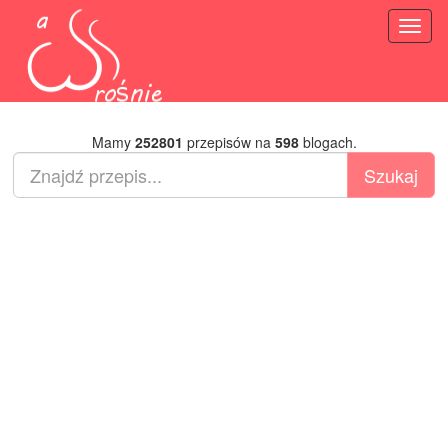
Toggl
naviga
Mamy
252801
przepisów na
598
blogach.