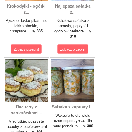
Krokodylki - ogórki
Najlepsza sałatka
z...
z...
Pyszne, lekko pikantne,
Kolorowa sałatka z
lekko słodkie,
kapusty, papryki i
chrupiące,...
⇖ 335
ogórków Niektóre...
⇖
310
Zobacz przepis!
Zobacz przepis!
Racuchy z
Sałatka z kapusty i...
papierówkami...
Wakacje to dla wielu
czas odpoczynku. Dla
Mięciutkie, puszyste
mnie jednak to...
⇖ 300
racuchy z papierówkami
to jeden z...
⇖ 306