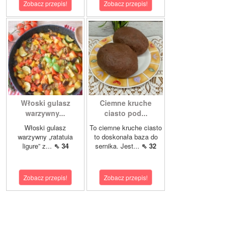
Zobacz przepis!
Zobacz przepis!
Włoski gulasz
Ciemne kruche
warzywny...
ciasto pod...
Włoski gulasz
To ciemne kruche ciasto
warzywny „ratatuia
to doskonała baza do
ligure” z...
⇖ 34
sernika. Jest...
⇖ 32
Zobacz przepis!
Zobacz przepis!