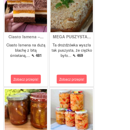
Ciasto Ismena –...
MEGA PUSZYSTA...
Ciasto Ismena na dużą
Ta drożdżówka wyszła
blachę z bitą
tak puszysta, że ciężko
śmietaną,...
⇖ 481
było...
⇖ 469
Zobacz przepis!
Zobacz przepis!