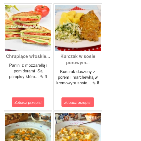
Chrupiące włoskie...
Kurczak w sosie
porowym...
Panini z mozzarellą i
pomidorami Są
Kurczak duszony z
przepisy które...
⇖ 4
porem i marchewką w
kremowym sosie...
⇖ 8
Zobacz przepis!
Zobacz przepis!