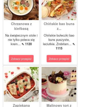
Chrzanowa z
Chińskie bao buns
kiełbasą
z...
Na świątecznym stole i
Chińskie bułeczki bao
nie tylko poleca się
buns puszyste,
krem...
⇖ 1120
leciutkie. Zrobiłam...
⇖
1115
Zobacz przepis!
Zobacz przepis!
Zapiekana
Malinowy tort z