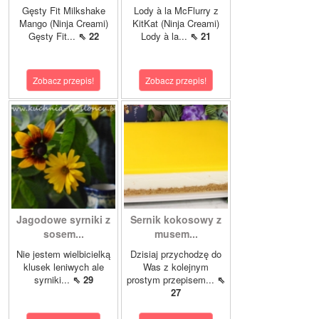
Gęsty Fit Milkshake
Lody à la McFlurry z
Mango (Ninja Creami)
KitKat (Ninja Creami)
Gęsty Fit...
⇖ 22
Lody à la...
⇖ 21
Zobacz przepis!
Zobacz przepis!
Jagodowe syrniki z
Sernik kokosowy z
sosem...
musem...
Nie jestem wielbicielką
Dzisiaj przychodzę do
klusek leniwych ale
Was z kolejnym
syrniki...
⇖ 29
prostym przepisem...
⇖
27