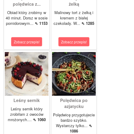
polędwica z...
żelką
Obiad który zrobimy w
Malinowy tort z żelką i
40 minut. Dorsz w sosie
kremem z białej
pomidorowym...
⇖ 1153
czekolady. W...
⇖ 1285
Zobacz przepis!
Zobacz przepis!
Leśny sernik
Polędwica po
azjatycku
Leśny sernik który
zrobiłam z owoców
Polędwicę przygotujecie
mrożonych....
⇖ 1060
bardzo szybko.
Wystarczy tylko...
⇖
1086