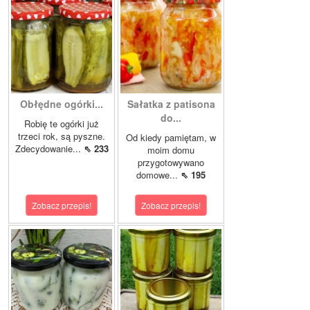
Obłędne ogórki...
Sałatka z patisona
do...
Robię te ogórki już
trzeci rok, są pyszne.
Od kiedy pamiętam, w
Zdecydowanie...
⇖ 233
moim domu
przygotowywano
domowe...
⇖ 195
Zobacz przepis!
Zobacz przepis!