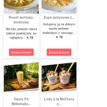
Rosół wołowo-
Zupa jarzynowa z...
drobiowy
Gotujemy ją na dobrym
rosole wołowo-
Nie bez powodu nasze
drobiowym z naszego...
babcie powtarzały, że
⇖ 15
najlepszy...
⇖ 16
Zobacz przepis!
Zobacz przepis!
Gęsty Fit
Lody à la McFlurry
Milkshake...
z...