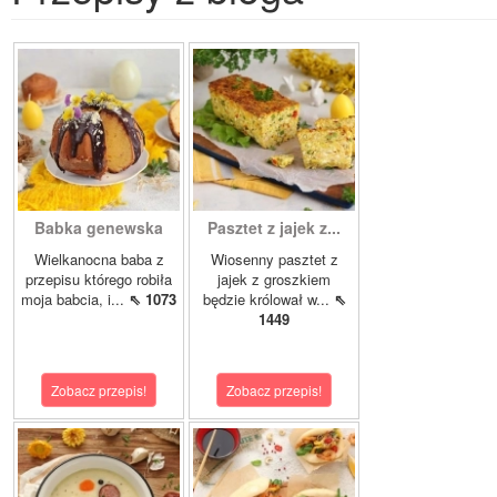
Babka genewska
Pasztet z jajek z...
Wielkanocna baba z
Wiosenny pasztet z
przepisu którego robiła
jajek z groszkiem
moja babcia, i...
⇖ 1073
będzie królował w...
⇖
1449
Zobacz przepis!
Zobacz przepis!