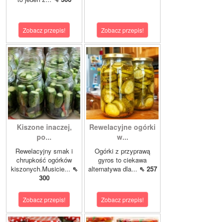
Zobacz przepis!
Zobacz przepis!
Kiszone inaczej,
Rewelacyjne ogórki
po...
w...
Rewelacyjny smak i
Ogórki z przyprawą
chrupkość ogórków
gyros to ciekawa
kiszonych.Musicie...
⇖
alternatywa dla...
⇖ 257
300
Zobacz przepis!
Zobacz przepis!