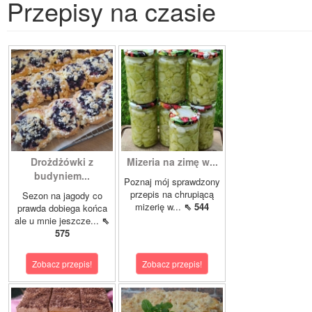
Przepisy na czasie
Drożdżówki z
Mizeria na zimę w...
budyniem...
Poznaj mój sprawdzony
przepis na chrupiącą
Sezon na jagody co
mizerię w...
⇖ 544
prawda dobiega końca
ale u mnie jeszcze...
⇖
575
Zobacz przepis!
Zobacz przepis!