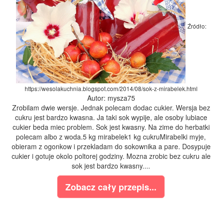
Źródło:
https://wesolakuchnia.blogspot.com/2014/08/sok-z-mirabelek.html
Autor: mysza75
Zrobilam dwie wersje. Jednak polecam dodac cukier. Wersja bez
cukru jest bardzo kwasna. Ja taki sok wypije, ale osoby lubiace
cukier beda miec problem. Sok jest kwasny. Na zime do herbatki
polecam albo z woda.5 kg mirabelek1 kg cukruMirabelki myje,
obieram z ogonkow i przekladam do sokownika a pare. Dosypuje
cukier i gotuje okolo poltorej godziny. Mozna zrobic bez cukru ale
sok jest bardzo kwasny....
Zobacz cały przepis...