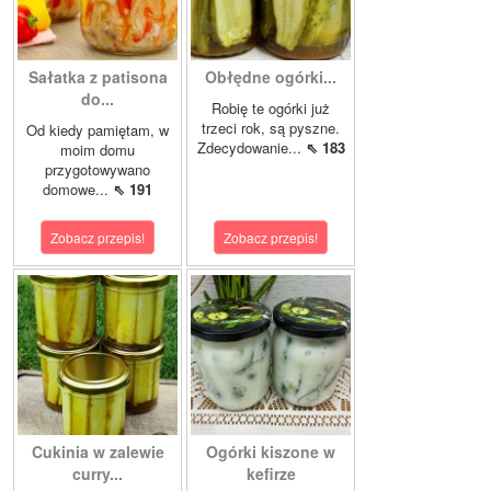
Sałatka z patisona
Obłędne ogórki...
do...
Robię te ogórki już
trzeci rok, są pyszne.
Od kiedy pamiętam, w
Zdecydowanie...
⇖ 183
moim domu
przygotowywano
domowe...
⇖ 191
Zobacz przepis!
Zobacz przepis!
Cukinia w zalewie
Ogórki kiszone w
curry...
kefirze