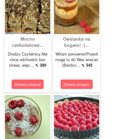
Mocno
Owsianka na
czekoladowe...
bogato! :)...
Drodzy Czytelnicy,Nie
Witam ponownie!Powoli
chcę odchodzić bez
mogę tu do Was wracać
słowa, więc...
⇖ 389
:)Bardzo...
⇖ 345
Zobacz przepis!
Zobacz przepis!