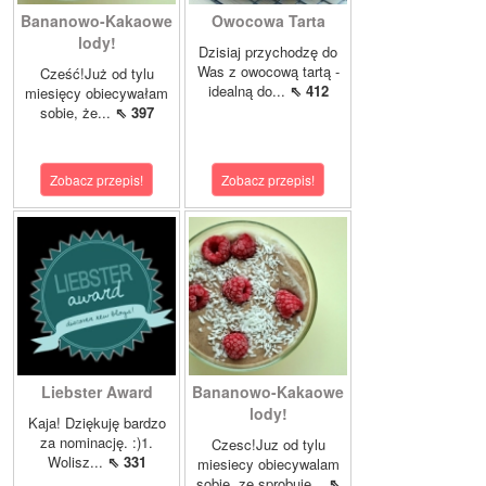
Bananowo-Kakaowe
Owocowa Tarta
lody!
Dzisiaj przychodzę do
Was z owocową tartą -
Cześć!Już od tylu
idealną do...
⇖ 412
miesięcy obiecywałam
sobie, że...
⇖ 397
Zobacz przepis!
Zobacz przepis!
Liebster Award
Bananowo-Kakaowe
lody!
Kaja! Dziękuję bardzo
za nominację. :)1.
Czesc!Juz od tylu
Wolisz...
⇖ 331
miesiecy obiecywalam
sobie, ze sprobuje...
⇖