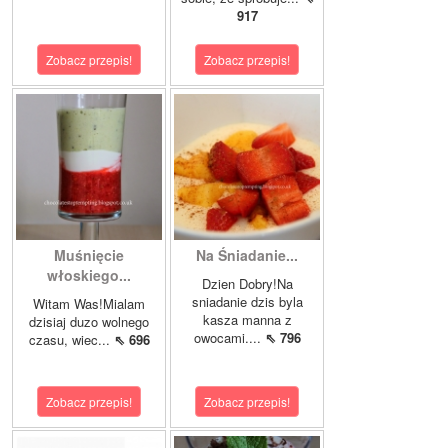
917
Zobacz przepis!
Zobacz przepis!
Muśnięcie
Na Śniadanie...
włoskiego...
Dzien Dobry!Na
sniadanie dzis byla
Witam Was!Mialam
kasza manna z
dzisiaj duzo wolnego
owocami....
⇖ 796
czasu, wiec...
⇖ 696
Zobacz przepis!
Zobacz przepis!