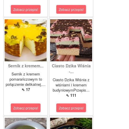
Zobacz przepis!
Zobacz przepis!
Sernik z kremem...
Ciasto Dzika Wiśnia
-...
Sernik z kremem
pomarańczowym to
Ciasto Dzika Wiśnia z
połączenie delikatnej,...
wiśniami i kremem
⇖ 17
budyniowymPrzepis...
⇖ 111
Zobacz przepis!
Zobacz przepis!