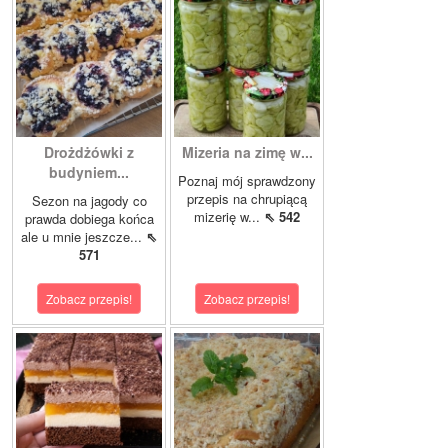
Drożdżówki z
Mizeria na zimę w...
budyniem...
Poznaj mój sprawdzony
przepis na chrupiącą
Sezon na jagody co
mizerię w...
⇖ 542
prawda dobiega końca
ale u mnie jeszcze...
⇖
571
Zobacz przepis!
Zobacz przepis!