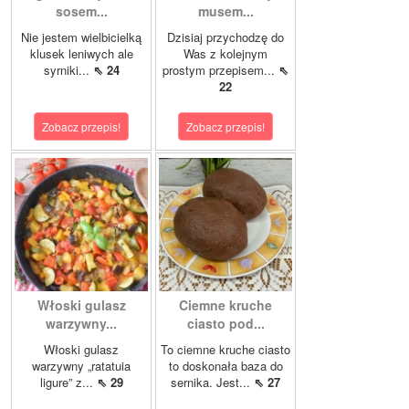
sosem...
musem...
Nie jestem wielbicielką
Dzisiaj przychodzę do
klusek leniwych ale
Was z kolejnym
syrniki...
⇖ 24
prostym przepisem...
⇖
22
Zobacz przepis!
Zobacz przepis!
Włoski gulasz
Ciemne kruche
warzywny...
ciasto pod...
Włoski gulasz
To ciemne kruche ciasto
warzywny „ratatuia
to doskonała baza do
ligure” z...
⇖ 29
sernika. Jest...
⇖ 27