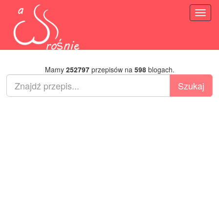
Toggl
naviga
Mamy
252797
przepisów na
598
blogach.