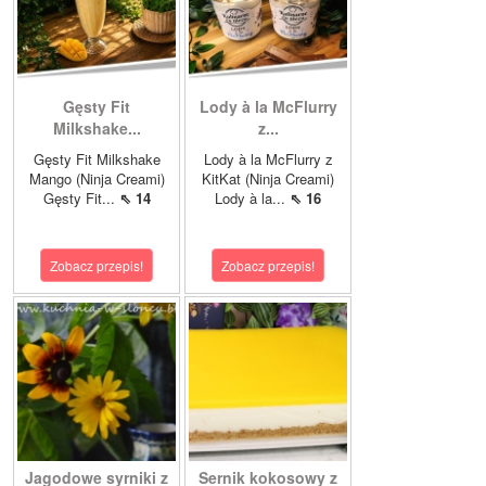
Gęsty Fit
Lody à la McFlurry
Milkshake...
z...
Gęsty Fit Milkshake
Lody à la McFlurry z
Mango (Ninja Creami)
KitKat (Ninja Creami)
Gęsty Fit...
⇖ 14
Lody à la...
⇖ 16
Zobacz przepis!
Zobacz przepis!
Jagodowe syrniki z
Sernik kokosowy z