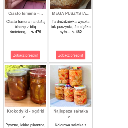
Ciasto Ismena –...
MEGA PUSZYSTA...
Ciasto Ismena na dużą
Ta drożdżówka wyszła
blachę z bitą
tak puszysta, że ciężko
śmietaną,...
⇖ 479
było...
⇖ 462
Zobacz przepis!
Zobacz przepis!
Krokodylki - ogórki
Najlepsza sałatka
z...
z...
Pyszne, lekko pikantne,
Kolorowa sałatka z