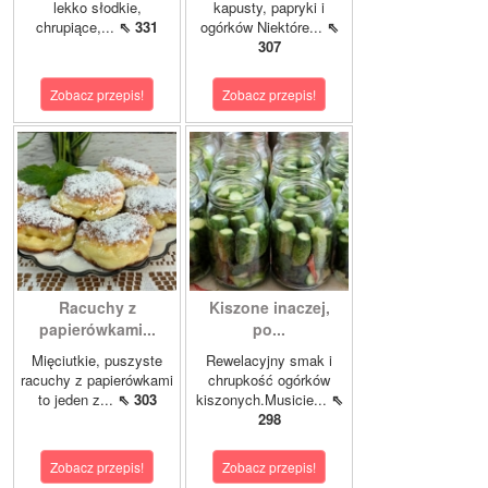
lekko słodkie,
kapusty, papryki i
chrupiące,...
⇖ 331
ogórków Niektóre...
⇖
307
Zobacz przepis!
Zobacz przepis!
Racuchy z
Kiszone inaczej,
papierówkami...
po...
Mięciutkie, puszyste
Rewelacyjny smak i
racuchy z papierówkami
chrupkość ogórków
to jeden z...
⇖ 303
kiszonych.Musicie...
⇖
298
Zobacz przepis!
Zobacz przepis!