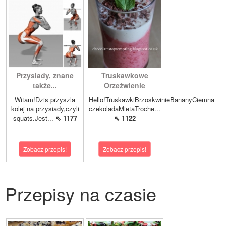
Przysiady, znane
Truskawkowe
także...
Orzeźwienie
Witam!Dzis przyszla
Hello!TruskawkiBrzoskwinieBananyCiemna
kolej na przysiady,czyli
czekoladaMietaTroche...
squats.Jest...
⇖ 1177
⇖ 1122
Zobacz przepis!
Zobacz przepis!
Przepisy na czasie