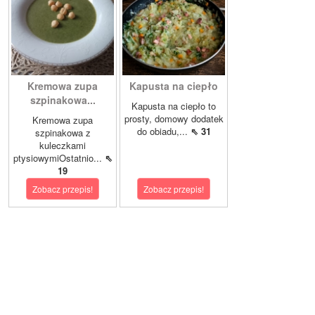
Kremowa zupa
Kapusta na ciepło
szpinakowa...
Kapusta na ciepło to
prosty, domowy dodatek
Kremowa zupa
do obiadu,...
⇖ 31
szpinakowa z
kuleczkami
ptysiowymiOstatnio...
⇖
19
Zobacz przepis!
Zobacz przepis!