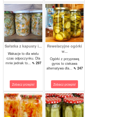
Sałatka z kapusty i...
Rewelacyjne ogórki
w...
Wakacje to dla wielu
czas odpoczynku. Dla
Ogórki z przyprawą
mnie jednak to...
⇖ 297
gyros to ciekawa
alternatywa dla...
⇖ 247
Zobacz przepis!
Zobacz przepis!