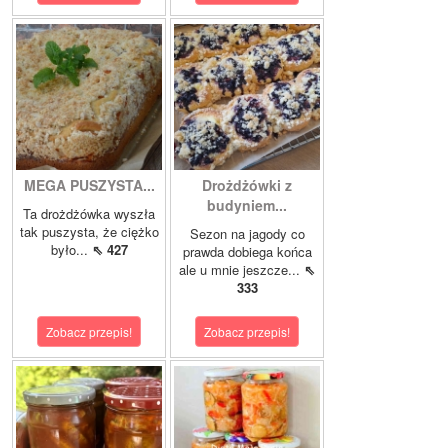
MEGA PUSZYSTA...
Drożdżówki z
budyniem...
Ta drożdżówka wyszła
tak puszysta, że ciężko
Sezon na jagody co
było...
⇖ 427
prawda dobiega końca
ale u mnie jeszcze...
⇖
333
Zobacz przepis!
Zobacz przepis!