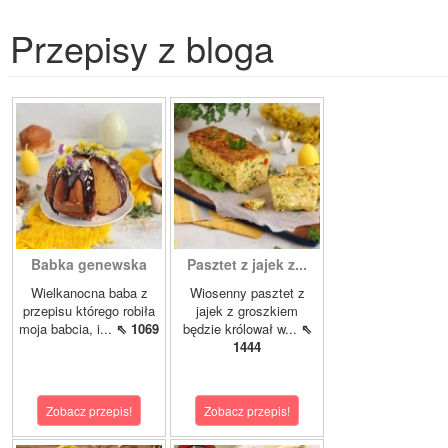
Przepisy z bloga
Babka genewska
Pasztet z jajek z...
Wielkanocna baba z
Wiosenny pasztet z
przepisu którego robiła
jajek z groszkiem
moja babcia, i...
⇖ 1069
będzie królował w...
⇖
1444
Zobacz przepis!
Zobacz przepis!