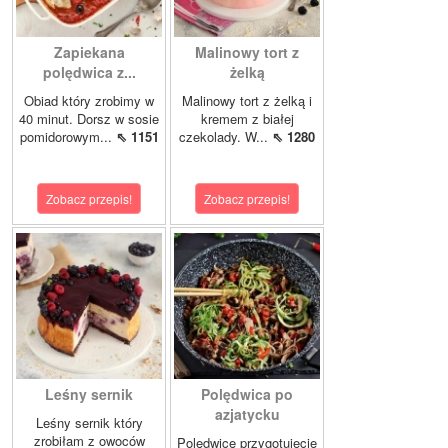
Zapiekana
Malinowy tort z
polędwica z...
żelką
Obiad który zrobimy w
Malinowy tort z żelką i
40 minut. Dorsz w sosie
kremem z białej
pomidorowym...
⇖ 1151
czekolady. W...
⇖ 1280
Zobacz przepis!
Zobacz przepis!
Leśny sernik
Polędwica po
azjatycku
Leśny sernik który
zrobiłam z owoców
Polędwicę przygotujecie