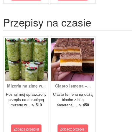
Przepisy na czasie
Mizeria na zimę w...
Ciasto Ismena –...
Poznaj mój sprawdzony
Ciasto Ismena na dużą
przepis na chrupiącą
blachę z bitą
mizerię w...
⇖ 510
śmietaną,...
⇖ 450
Zobacz przepis!
Zobacz przepis!