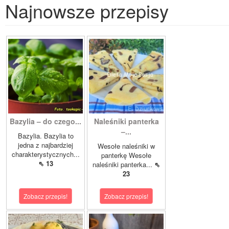
Najnowsze przepisy
Bazylia – do czego...
Naleśniki panterka
–...
Bazylia. Bazylia to
jedna z najbardziej
Wesołe naleśniki w
charakterystycznych...
panterkę Wesołe
⇖ 13
naleśniki panterka...
⇖
23
Zobacz przepis!
Zobacz przepis!