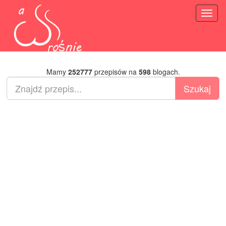
Toggl
naviga
Mamy
252777
przepisów na
598
blogach.