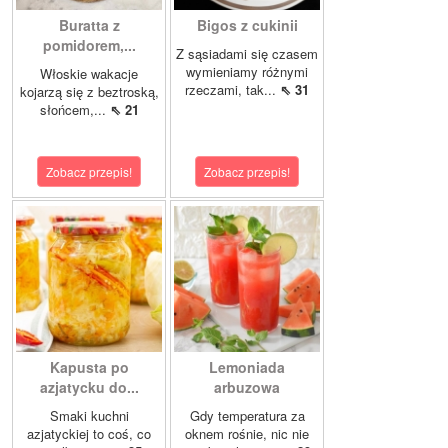
Buratta z
Bigos z cukinii
pomidorem,...
Z sąsiadami się czasem
wymieniamy różnymi
Włoskie wakacje
rzeczami, tak...
⇖ 31
kojarzą się z beztroską,
słońcem,...
⇖ 21
Zobacz przepis!
Zobacz przepis!
Kapusta po
Lemoniada
azjatycku do...
arbuzowa
Smaki kuchni
Gdy temperatura za
azjatyckiej to coś, co
oknem rośnie, nic nie