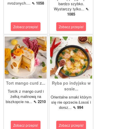
mrożonych....
⇖ 1058
bardzo szybko.
Wystarczy tylko...
⇖
1085
Zobacz przepis!
Zobacz przepis!
Tort mango curd z...
Ryba po indyjsku w
sosie...
Torcik z mango curd i
żelką malinową na
Orientalne smaki którym
biszkopcie na...
⇖ 2210
się nie oprzecie.Łosoś i
dorsz...
⇖ 994
Zobacz przepis!
Zobacz przepis!