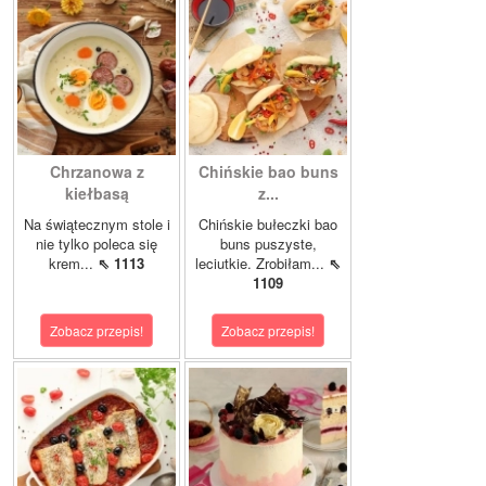
Chrzanowa z
Chińskie bao buns
kiełbasą
z...
Na świątecznym stole i
Chińskie bułeczki bao
nie tylko poleca się
buns puszyste,
krem...
⇖ 1113
leciutkie. Zrobiłam...
⇖
1109
Zobacz przepis!
Zobacz przepis!