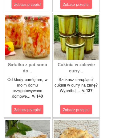
Zobacz przepis!
Zobacz przepis!
Sałatka z patisona
Cukinia w zalewie
do...
curry...
Od kiedy pamiętam, w
Szukasz chrupiącej
moim domu
cukinii w curry na zimę?
przygotowywano
Wypróbuj...
⇖ 137
domowe...
⇖ 140
Zobacz przepis!
Zobacz przepis!