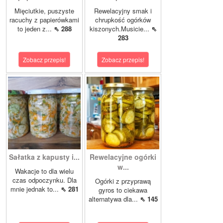
Mięciutkie, puszyste
Rewelacyjny smak i
racuchy z papierówkami
chrupkość ogórków
to jeden z...
⇖ 288
kiszonych.Musicie...
⇖
283
Zobacz przepis!
Zobacz przepis!
Sałatka z kapusty i...
Rewelacyjne ogórki
w...
Wakacje to dla wielu
czas odpoczynku. Dla
Ogórki z przyprawą
mnie jednak to...
⇖ 281
gyros to ciekawa
alternatywa dla...
⇖ 145