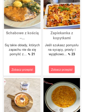
Schabowe z kością
Zapiekanka z
–...
kopytkami
Są takie obiady, których
Jeśli szukasz pomysłu
zapachu nie da się
na sycący, prosty i
pomylić z...
⇖ 21
wyjątkowo...
⇖ 23
Zobacz przepis!
Zobacz przepis!