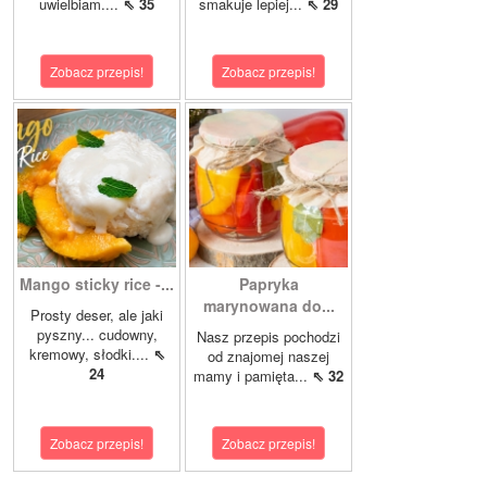
uwielbiam....
⇖ 35
smakuje lepiej...
⇖ 29
Zobacz przepis!
Zobacz przepis!
Mango sticky rice -...
Papryka
marynowana do...
Prosty deser, ale jaki
pyszny... cudowny,
Nasz przepis pochodzi
kremowy, słodki....
⇖
od znajomej naszej
24
mamy i pamięta...
⇖ 32
Zobacz przepis!
Zobacz przepis!