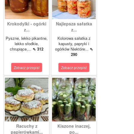
Krokodylki - ogórki
Najlepsza sałatka
z...
z...
Pyszne, lekko pikantne,
Kolorowa sałatka z
lekko słodkie,
kapusty, papryki i
chrupiące,...
⇖ 312
ogórków Niektóre...
⇖
290
Zobacz przepis!
Zobacz przepis!
Racuchy z
Kiszone inaczej,
papierówkami...
po...