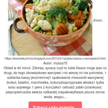
Źródło:
https://wesolakuchnia.blogspot.com/2014/01/szybka-kasza-z-warzywami.html
Autor: mysza75
Obiad w 40 minut. Zdrowy, sycacy czyli to lubie.Kasze moge jesc co
drugi, do tego obowiazkowo warzywa i nic wiecej mi nie potrzeba. 1
szklanka kaszy jeczmiennej1 opakowanie mieszanki warzywnej
brokul, kalafior, marchewka, kukurydzaprzyprawa wloska1 lyzka
sosu sojowego 1 piers z kurczaka1 cebula2 zabki czosnkusol,
pieprzpietruszka swieza natkaolej rzepakowyKasze plucze zimna
woda, wsypu...
Zobacz cały przepis...