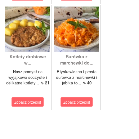
Kotlety drobiowe
Surówka z
w...
marchewki do...
Nasz pomysł na
Błyskawiczna i prosta
wyjątkowo soczyste i
surówka z marchewki i
delikatne kotlety...
⇖ 21
jabłka to...
⇖ 40
Zobacz przepis!
Zobacz przepis!