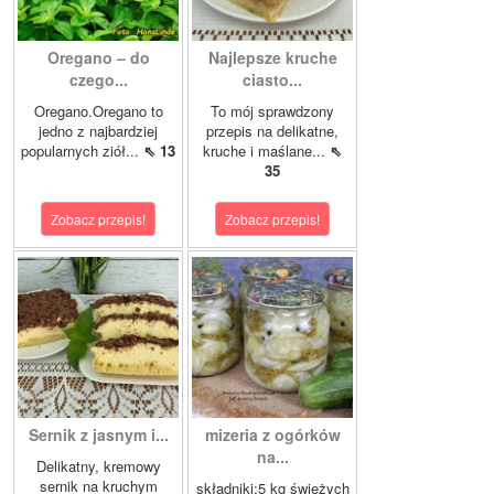
Oregano – do
Najlepsze kruche
czego...
ciasto...
Oregano.Oregano to
To mój sprawdzony
jedno z najbardziej
przepis na delikatne,
popularnych ziół...
⇖ 13
kruche i maślane...
⇖
35
Zobacz przepis!
Zobacz przepis!
Sernik z jasnym i...
mizeria z ogórków
na...
Delikatny, kremowy
sernik na kruchym
składniki:5 kg świeżych