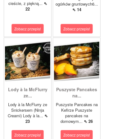
cieście, z piękną...
⇖
ogórków gruntowych6...
22
⇖ 14
Zobacz przepis!
Zobacz przepis!
Lody à la McFlurry
Puszyste Pancakes
ze...
na...
Lody à la McFlurry ze
Puszyste Pancakes na
Snickersem (Ninja
Kefirze Puszyste
Creami) Lody à la...
⇖
pancakes na
23
domowym...
⇖ 26
Zobacz przepis!
Zobacz przepis!