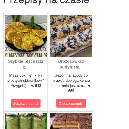
Szybkie placuszki
Drożdżówki z
z...
budyniem...
Masz cukinię i kilka
Sezon na jagody co
prostych składników?
prawda dobiega końca
Przygotuj...
⇖ 912
ale u mnie jeszcze...
⇖
669
Zobacz przepis!
Zobacz przepis!