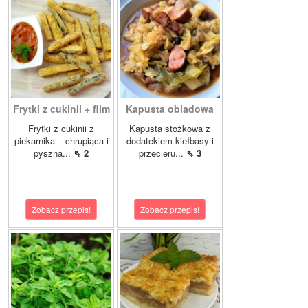
Frytki z cukinii + film
Kapusta obiadowa
Frytki z cukinii z
Kapusta stożkowa z
piekarnika – chrupiąca i
dodatekiem kiełbasy i
pyszna...
⇖ 2
przecieru...
⇖ 3
Zobacz przepis!
Zobacz przepis!