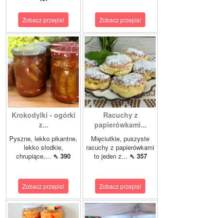
Zobacz przepis!
Zobacz przepis!
Krokodylki - ogórki
Racuchy z
z...
papierówkami...
Pyszne, lekko pikantne,
Mięciutkie, puszyste
lekko słodkie,
racuchy z papierówkami
chrupiące,...
⇖ 390
to jeden z...
⇖ 357
Zobacz przepis!
Zobacz przepis!