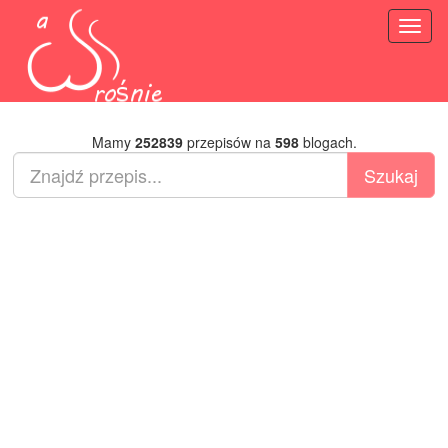
Toggl
naviga
Mamy
252839
przepisów na
598
blogach.