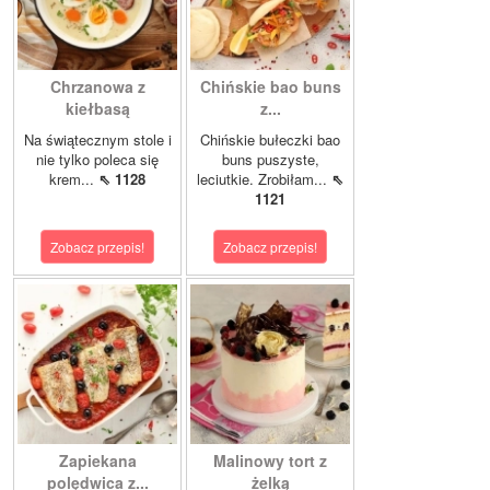
Chrzanowa z
Chińskie bao buns
kiełbasą
z...
Na świątecznym stole i
Chińskie bułeczki bao
nie tylko poleca się
buns puszyste,
krem...
⇖ 1128
leciutkie. Zrobiłam...
⇖
1121
Zobacz przepis!
Zobacz przepis!
Zapiekana
Malinowy tort z
polędwica z...
żelką