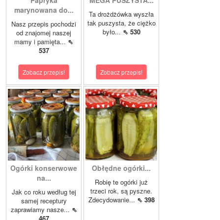
Papryka
MEGA PUSZYSTA...
marynowana do...
Ta drożdżówka wyszła
tak puszysta, że ciężko
Nasz przepis pochodzi
było...
⇖ 530
od znajomej naszej
mamy i pamięta...
⇖
537
Zobacz przepis!
Zobacz przepis!
Ogórki konserwowe
Obłędne ogórki...
na...
Robię te ogórki już
trzeci rok, są pyszne.
Jak co roku według tej
Zdecydowanie...
⇖ 398
samej receptury
zaprawiamy nasze...
⇖
467