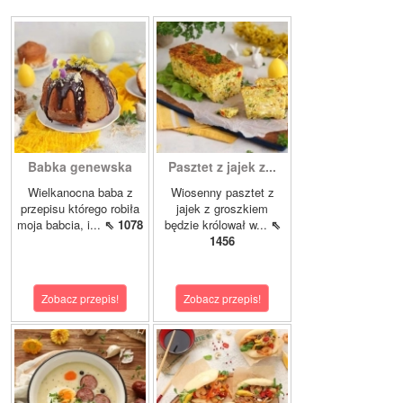
Babka genewska
Pasztet z jajek z...
Wielkanocna baba z
Wiosenny pasztet z
przepisu którego robiła
jajek z groszkiem
moja babcia, i...
⇖ 1078
będzie królował w...
⇖
1456
Zobacz przepis!
Zobacz przepis!