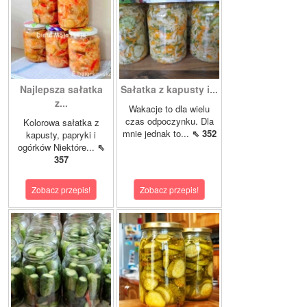
Najlepsza sałatka
Sałatka z kapusty i...
z...
Wakacje to dla wielu
czas odpoczynku. Dla
Kolorowa sałatka z
mnie jednak to...
⇖ 352
kapusty, papryki i
ogórków Niektóre...
⇖
357
Zobacz przepis!
Zobacz przepis!