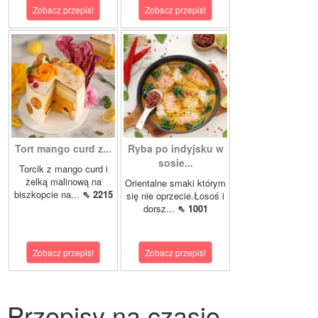
Zobacz przepis!
Zobacz przepis!
Tort mango curd z...
Ryba po indyjsku w
sosie...
Torcik z mango curd i
żelką malinową na
Orientalne smaki którym
biszkopcie na...
⇖ 2215
się nie oprzecie.Łosoś i
dorsz...
⇖ 1001
Zobacz przepis!
Zobacz przepis!
Przepisy na czasie