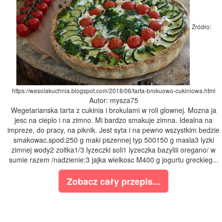
Źródło:
https://wesolakuchnia.blogspot.com/2018/06/tarta-brokuowo-cukiniowa.html
Autor: mysza75
Wegetarianska tarta z cukinia i brokulami w roli glownej. Mozna ja
jesc na cieplo i na zimno. Mi bardzo smakuje zimna. Idealna na
impreze, do pracy, na piknik. Jest syta i na pewno wszystkim bedzie
smakowac.spod:250 g maki pszennej typ 500150 g masla3 lyzki
zimnej wody2 zoltka1/3 lyzeczki soli1 lyzeczka bazyliii oregano/ w
sumie razem /nadzienie:3 jajka wielkosc M400 g jogurtu greckieg...
Zobacz cały przepis...