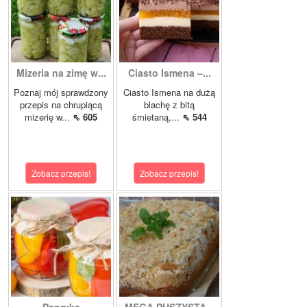
Mizeria na zimę w...
Ciasto Ismena –...
Poznaj mój sprawdzony
Ciasto Ismena na dużą
przepis na chrupiącą
blachę z bitą
mizerię w...
⇖ 605
śmietaną,...
⇖ 544
Zobacz przepis!
Zobacz przepis!