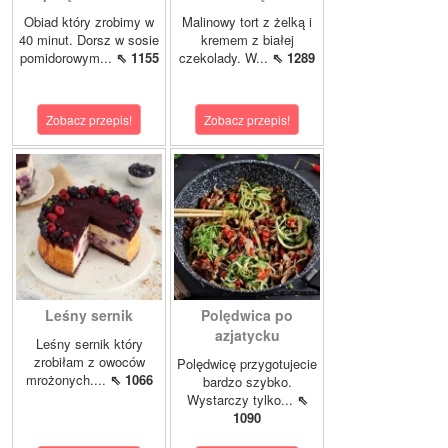
Obiad który zrobimy w
Malinowy tort z żelką i
40 minut. Dorsz w sosie
kremem z białej
pomidorowym...
⇖ 1155
czekolady. W...
⇖ 1289
Zobacz przepis!
Zobacz przepis!
Leśny sernik
Polędwica po
azjatycku
Leśny sernik który
zrobiłam z owoców
Polędwicę przygotujecie
mrożonych....
⇖ 1066
bardzo szybko.
Wystarczy tylko...
⇖
1090