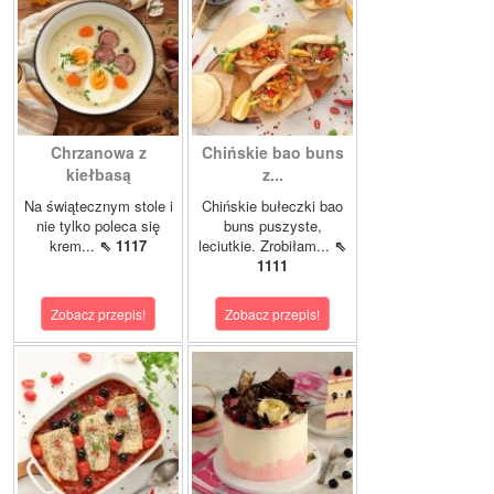
Chrzanowa z
Chińskie bao buns
kiełbasą
z...
Na świątecznym stole i
Chińskie bułeczki bao
nie tylko poleca się
buns puszyste,
krem...
⇖ 1117
leciutkie. Zrobiłam...
⇖
1111
Zobacz przepis!
Zobacz przepis!