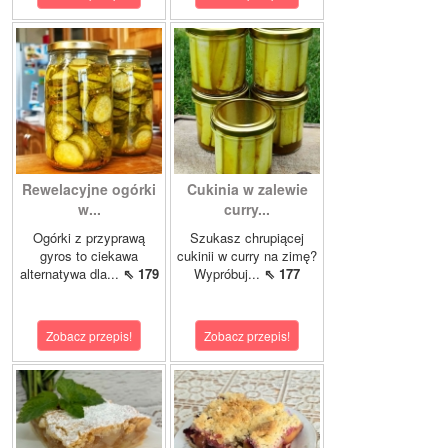
Rewelacyjne ogórki
Cukinia w zalewie
w...
curry...
Ogórki z przyprawą
Szukasz chrupiącej
gyros to ciekawa
cukinii w curry na zimę?
alternatywa dla...
⇖ 179
Wypróbuj...
⇖ 177
Zobacz przepis!
Zobacz przepis!