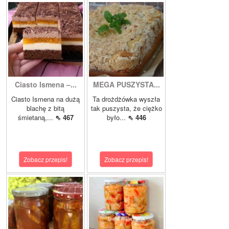
Ciasto Ismena –...
MEGA PUSZYSTA...
Ciasto Ismena na dużą
Ta drożdżówka wyszła
blachę z bitą
tak puszysta, że ciężko
śmietaną,...
⇖ 467
było...
⇖ 446
Zobacz przepis!
Zobacz przepis!