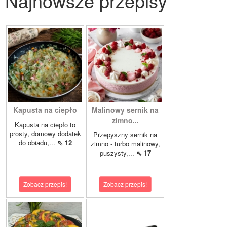
Najnowsze przepisy
Kapusta na ciepło
Malinowy sernik na
zimno...
Kapusta na ciepło to
prosty, domowy dodatek
Przepyszny sernik na
do obiadu,...
⇖ 12
zimno - turbo malinowy,
puszysty,...
⇖ 17
Zobacz przepis!
Zobacz przepis!