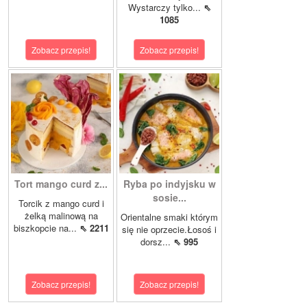
Wystarczy tylko...
⇖
1085
Zobacz przepis!
Zobacz przepis!
Tort mango curd z...
Ryba po indyjsku w
sosie...
Torcik z mango curd i
żelką malinową na
Orientalne smaki którym
biszkopcie na...
⇖ 2211
się nie oprzecie.Łosoś i
dorsz...
⇖ 995
Zobacz przepis!
Zobacz przepis!