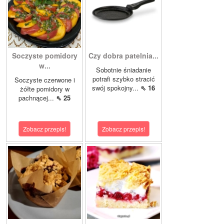
Soczyste pomidory
Czy dobra patelnia...
w...
Sobotnie śniadanie
potrafi szybko stracić
Soczyste czerwone i
swój spokojny...
⇖ 16
żółte pomidory w
pachnącej...
⇖ 25
Zobacz przepis!
Zobacz przepis!