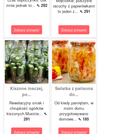
Mięciutkie, puszyste
mnie jednak to...
⇖ 292
racuchy z papierówkami
to jeden z...
⇖ 291
Zobacz przepis!
Zobacz przepis!
Kiszone inaczej,
Sałatka z patisona
po...
do...
Rewelacyjny smak i
Od kiedy pamiętam, w
chrupkość ogórków
moim domu
kiszonych.Musicie...
⇖
przygotowywano
291
domowe...
⇖ 185
Zobacz przepis!
Zobacz przepis!