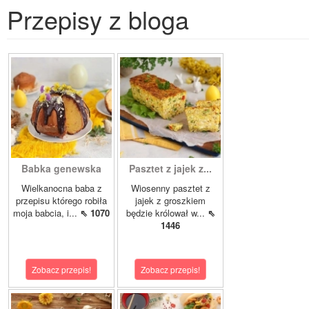
Przepisy z bloga
Babka genewska
Pasztet z jajek z...
Wielkanocna baba z
Wiosenny pasztet z
przepisu którego robiła
jajek z groszkiem
moja babcia, i...
⇖ 1070
będzie królował w...
⇖
1446
Zobacz przepis!
Zobacz przepis!