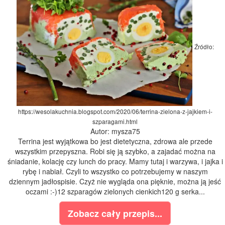
Źródło:
https://wesolakuchnia.blogspot.com/2020/06/terrina-zielona-z-jajkiem-i-
szparagami.html
Autor: mysza75
Terrina jest wyjątkowa bo jest dietetyczna, zdrowa ale przede
wszystkim przepyszna. Robi się ją szybko, a zajadać można na
śniadanie, kolację czy lunch do pracy. Mamy tutaj i warzywa, i jajka i
rybę i nabiał. Czyli to wszystko co potrzebujemy w naszym
dziennym jadłospisie. Czyż nie wygląda ona pięknie, można ją jeść
oczami :-)12 szparagów zielonych cienkich120 g serka...
Zobacz cały przepis...