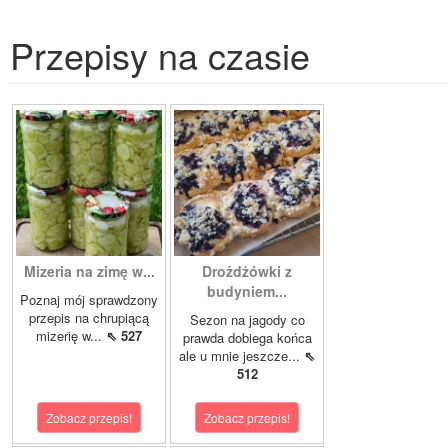
Przepisy na czasie
Mizeria na zimę w...
Drożdżówki z
budyniem...
Poznaj mój sprawdzony
przepis na chrupiącą
Sezon na jagody co
mizerię w...
⇖ 527
prawda dobiega końca
ale u mnie jeszcze...
⇖
512
Zobacz przepis!
Zobacz przepis!