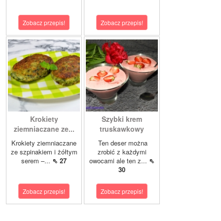
Zobacz przepis!
Zobacz przepis!
Krokiety
Szybki krem
ziemniaczane ze...
truskawkowy
Krokiety ziemniaczane
Ten deser można
ze szpinakiem i żółtym
zrobić z każdymi
serem –...
⇖ 27
owocami ale ten z...
⇖
30
Zobacz przepis!
Zobacz przepis!