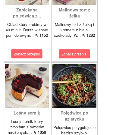
Zapiekana
Malinowy tort z
polędwica z...
żelką
Obiad który zrobimy w
Malinowy tort z żelką i
40 minut. Dorsz w sosie
kremem z białej
pomidorowym...
⇖ 1152
czekolady. W...
⇖ 1282
Zobacz przepis!
Zobacz przepis!
Leśny sernik
Polędwica po
azjatycku
Leśny sernik który
zrobiłam z owoców
Polędwicę przygotujecie
mrożonych....
⇖ 1059
bardzo szybko.