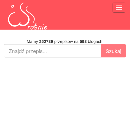
Toggl
naviga
Mamy
252789
przepisów na
598
blogach.