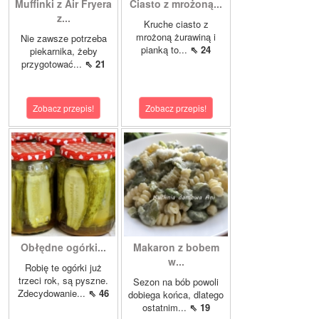
Muffinki z Air Fryera
Ciasto z mrożoną...
z...
Kruche ciasto z
mrożoną żurawiną i
Nie zawsze potrzeba
pianką to...
⇖ 24
piekarnika, żeby
przygotować...
⇖ 21
Zobacz przepis!
Zobacz przepis!
Obłędne ogórki...
Makaron z bobem
w...
Robię te ogórki już
trzeci rok, są pyszne.
Sezon na bób powoli
Zdecydowanie...
⇖ 46
dobiega końca, dlatego
ostatnim...
⇖ 19