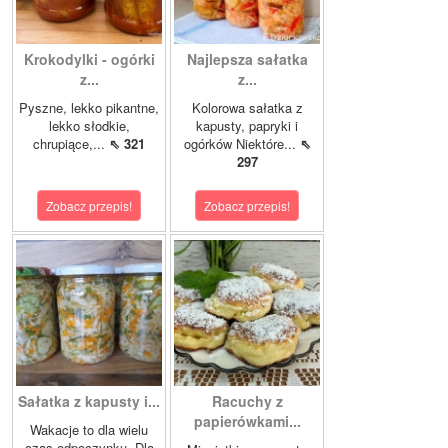
Krokodylki - ogórki
Najlepsza sałatka
z...
z...
Pyszne, lekko pikantne,
Kolorowa sałatka z
lekko słodkie,
kapusty, papryki i
chrupiące,...
⇖ 321
ogórków Niektóre...
⇖
297
Zobacz przepis!
Zobacz przepis!
Sałatka z kapusty i...
Racuchy z
papierówkami...
Wakacje to dla wielu
czas odpoczynku. Dla