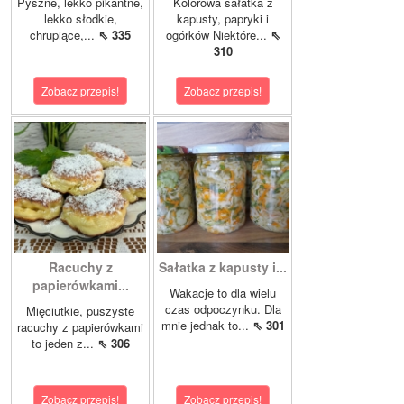
Pyszne, lekko pikantne,
Kolorowa sałatka z
lekko słodkie,
kapusty, papryki i
chrupiące,...
⇖ 335
ogórków Niektóre...
⇖
310
Zobacz przepis!
Zobacz przepis!
Racuchy z
Sałatka z kapusty i...
papierówkami...
Wakacje to dla wielu
czas odpoczynku. Dla
Mięciutkie, puszyste
mnie jednak to...
⇖ 301
racuchy z papierówkami
to jeden z...
⇖ 306
Zobacz przepis!
Zobacz przepis!