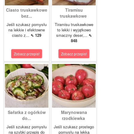
Ciasto truskawkowe
Tiramisu
bez...
truskawkowe
Jeśli szukasz pomysłu
Tiramisu truskawkowe
na lekkie i efektowne
to lekki i wyjątkowo
ciasto z...
⇖ 129
smaczny deser,...
⇖
848
Zobacz przepis!
Zobacz przepis!
Sałatka z ogórków
Marynowana
do...
rzodkiewka
Jeśli szukasz pomysłu
Jeśli szukasz prostego
na szybki przepis do
pomysłu na lekką