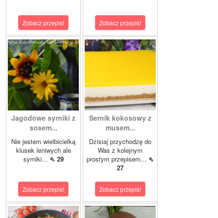
Zobacz przepis!
Zobacz przepis!
Jagodowe syrniki z
Sernik kokosowy z
sosem...
musem...
Nie jestem wielbicielką
Dzisiaj przychodzę do
klusek leniwych ale
Was z kolejnym
syrniki...
⇖ 29
prostym przepisem...
⇖
27
Zobacz przepis!
Zobacz przepis!