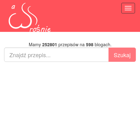
Toggl
naviga
Mamy
252801
przepisów na
598
blogach.