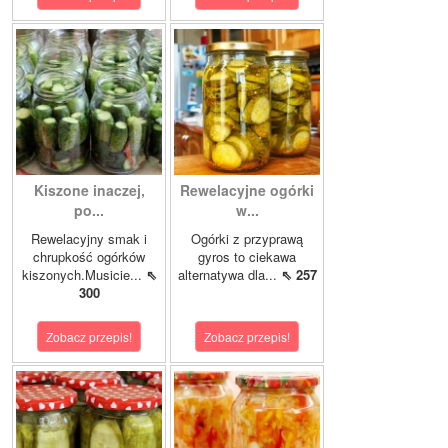
Kiszone inaczej,
Rewelacyjne ogórki
po...
w...
Rewelacyjny smak i
Ogórki z przyprawą
chrupkość ogórków
gyros to ciekawa
kiszonych.Musicie...
⇖
alternatywa dla...
⇖ 257
300
Zobacz przepis!
Zobacz przepis!