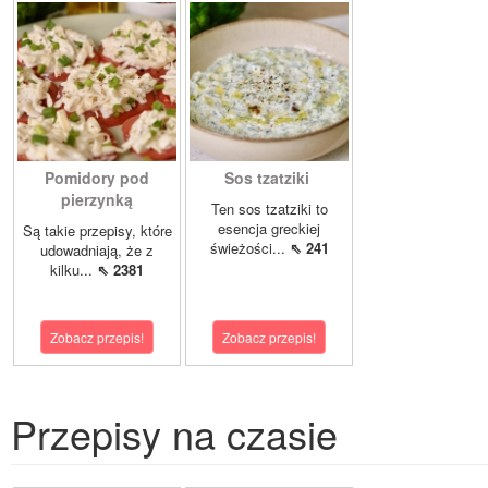
Pomidory pod
Sos tzatziki
pierzynką
Ten sos tzatziki to
esencja greckiej
Są takie przepisy, które
świeżości...
⇖ 241
udowadniają, że z
kilku...
⇖ 2381
Zobacz przepis!
Zobacz przepis!
Przepisy na czasie