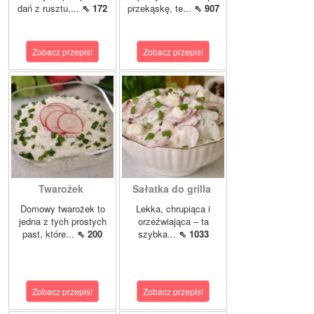
dań z rusztu,...
⇖ 172
przekąskę, te...
⇖ 907
Zobacz przepis!
Zobacz przepis!
Twarożek
Sałatka do grilla
Domowy twarożek to
Lekka, chrupiąca i
jedna z tych prostych
orzeźwiająca – ta
past, które...
⇖ 200
szybka...
⇖ 1033
Zobacz przepis!
Zobacz przepis!