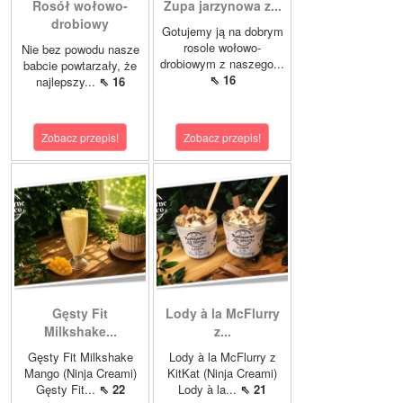
Rosół wołowo-
Zupa jarzynowa z...
drobiowy
Gotujemy ją na dobrym
rosole wołowo-
Nie bez powodu nasze
drobiowym z naszego...
babcie powtarzały, że
⇖ 16
najlepszy...
⇖ 16
Zobacz przepis!
Zobacz przepis!
Gęsty Fit
Lody à la McFlurry
Milkshake...
z...
Gęsty Fit Milkshake
Lody à la McFlurry z
Mango (Ninja Creami)
KitKat (Ninja Creami)
Gęsty Fit...
⇖ 22
Lody à la...
⇖ 21