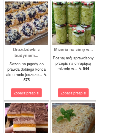
Drożdżówki z
Mizeria na zimę w...
budyniem...
Poznaj mój sprawdzony
przepis na chrupiącą
Sezon na jagody co
mizerię w...
⇖ 544
prawda dobiega końca
ale u mnie jeszcze...
⇖
575
Zobacz przepis!
Zobacz przepis!