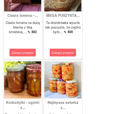
Ciasto Ismena –...
MEGA PUSZYSTA...
Ciasto Ismena na dużą
Ta drożdżówka wyszła
blachę z bitą
tak puszysta, że ciężko
śmietaną,...
⇖ 482
było...
⇖ 469
Zobacz przepis!
Zobacz przepis!
Krokodylki - ogórki
Najlepsza sałatka
z...
z...