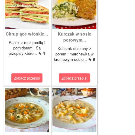
Chrupiące włoskie...
Kurczak w sosie
porowym...
Panini z mozzarellą i
pomidorami Są
Kurczak duszony z
przepisy które...
⇖ 4
porem i marchewką w
kremowym sosie...
⇖ 8
Zobacz przepis!
Zobacz przepis!