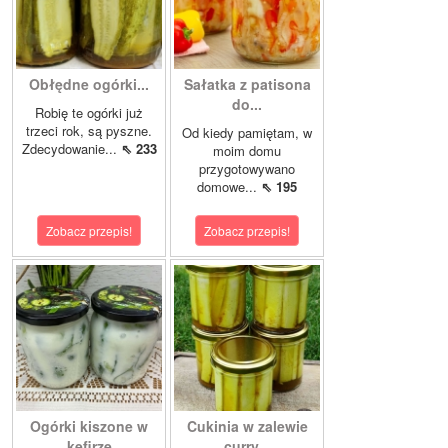
Obłędne ogórki...
Sałatka z patisona
do...
Robię te ogórki już
trzeci rok, są pyszne.
Od kiedy pamiętam, w
Zdecydowanie...
⇖ 233
moim domu
przygotowywano
domowe...
⇖ 195
Zobacz przepis!
Zobacz przepis!
Ogórki kiszone w
Cukinia w zalewie
kefirze
curry...