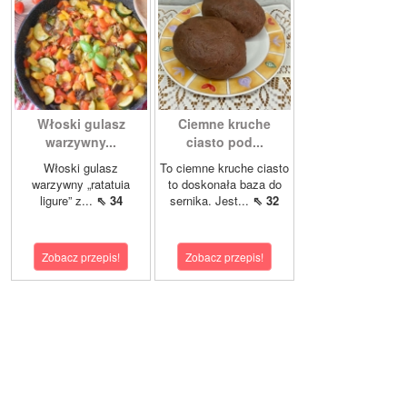
Włoski gulasz
Ciemne kruche
warzywny...
ciasto pod...
Włoski gulasz
To ciemne kruche ciasto
warzywny „ratatuia
to doskonała baza do
ligure” z...
⇖ 34
sernika. Jest...
⇖ 32
Zobacz przepis!
Zobacz przepis!