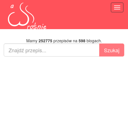
Toggl
naviga
Mamy
252775
przepisów na
598
blogach.