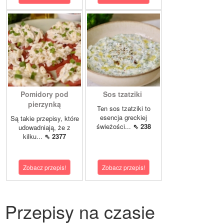
Pomidory pod
Sos tzatziki
pierzynką
Ten sos tzatziki to
esencja greckiej
Są takie przepisy, które
świeżości...
⇖ 238
udowadniają, że z
kilku...
⇖ 2377
Zobacz przepis!
Zobacz przepis!
Przepisy na czasie