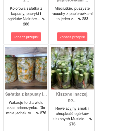
Kolorowa sałatka z
Mięciutkie, puszyste
kapusty, papryki i
racuchy z papierówkami
ogórków Niektóre...
⇖
to jeden z...
⇖ 283
286
Zobacz przepis!
Zobacz przepis!
Sałatka z kapusty i...
Kiszone inaczej,
po...
Wakacje to dla wielu
czas odpoczynku. Dla
Rewelacyjny smak i
mnie jednak to...
⇖ 276
chrupkość ogórków
kiszonych.Musicie...
⇖
276