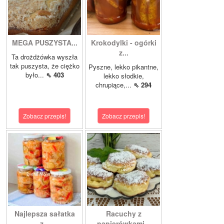
MEGA PUSZYSTA...
Krokodylki - ogórki
z...
Ta drożdżówka wyszła
tak puszysta, że ciężko
Pyszne, lekko pikantne,
było...
⇖ 403
lekko słodkie,
chrupiące,...
⇖ 294
Zobacz przepis!
Zobacz przepis!
Najlepsza sałatka
Racuchy z
z...
papierówkami...