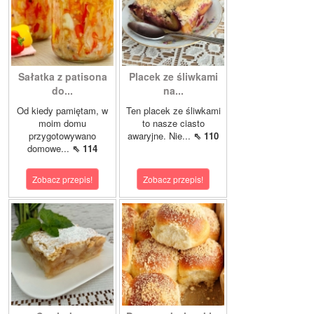
Sałatka z patisona
Placek ze śliwkami
do...
na...
Od kiedy pamiętam, w
Ten placek ze śliwkami
moim domu
to nasze ciasto
przygotowywano
awaryjne. Nie...
⇖ 110
domowe...
⇖ 114
Zobacz przepis!
Zobacz przepis!