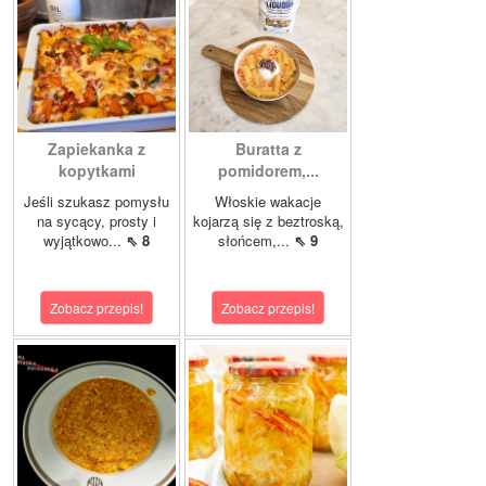
Zapiekanka z
Buratta z
kopytkami
pomidorem,...
Jeśli szukasz pomysłu
Włoskie wakacje
na sycący, prosty i
kojarzą się z beztroską,
wyjątkowo...
⇖ 8
słońcem,...
⇖ 9
Zobacz przepis!
Zobacz przepis!