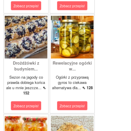
Zobacz przepis!
Zobacz przepis!
Drożdżówki z
Rewelacyjne ogórki
budyniem...
w...
Sezon na jagody co
Ogórki z przyprawą
prawda dobiega końca
gyros to ciekawa
ale u mnie jeszcze...
⇖
alternatywa dla...
⇖ 128
152
Zobacz przepis!
Zobacz przepis!