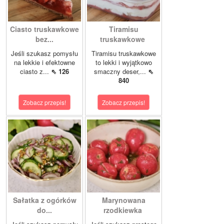
Ciasto truskawkowe
Tiramisu
bez...
truskawkowe
Jeśli szukasz pomysłu
Tiramisu truskawkowe
na lekkie i efektowne
to lekki i wyjątkowo
ciasto z...
⇖ 126
smaczny deser,...
⇖
840
Zobacz przepis!
Zobacz przepis!
Sałatka z ogórków
Marynowana
do...
rzodkiewka