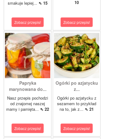
10
smakuje lepiej...
⇖ 15
Zobacz przepis!
Zobacz przepis!
Papryka
Ogórki po azjatycku
marynowana do...
z...
Nasz przepis pochodzi
Ogórki po azjatycku z
od znajomej naszej
sezamem to przykład
mamy i pamięta...
⇖ 22
na to, jak z...
⇖ 21
Zobacz przepis!
Zobacz przepis!