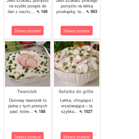
Jeśli szukasz pomysłu
Jeśli szukasz prostego
na szybki przepis do
pomysłu na lekką
dań z rusztu,...
⇖ 169
przekąskę, te...
⇖ 903
Zobacz przepis!
Zobacz przepis!
Twarożek
Sałatka do grilla
Domowy twarożek to
Lekka, chrupiąca i
jedna z tych prostych
orzeźwiająca – ta
past, które...
⇖ 188
szybka...
⇖ 1027
Zobacz przepis!
Zobacz przepis!