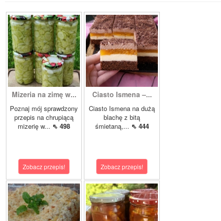
Mizeria na zimę w...
Ciasto Ismena –...
Poznaj mój sprawdzony
Ciasto Ismena na dużą
przepis na chrupiącą
blachę z bitą
mizerię w...
⇖ 498
śmietaną,...
⇖ 444
Zobacz przepis!
Zobacz przepis!