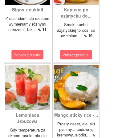
Bigos z cukinii
Kapusta po
azjatycku do...
Z sąsiadami się czasem
wymieniamy różnymi
Smaki kuchni
rzeczami, tak...
⇖ 11
azjatyckiej to coś, co
uwielbiam....
⇖ 19
Zobacz przepis!
Zobacz przepis!
Lemoniada
Mango sticky rice -...
arbuzowa
Prosty deser, ale jaki
pyszny... cudowny,
Gdy temperatura za
kremowy, słodki....
⇖
oknem rośnie, nic nie