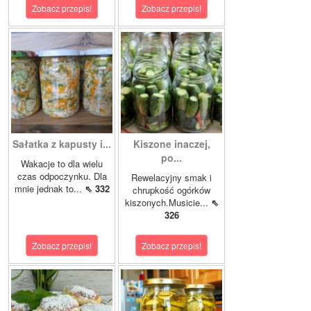
Zobacz przepis!
Zobacz przepis!
Sałatka z kapusty i...
Kiszone inaczej,
po...
Wakacje to dla wielu
czas odpoczynku. Dla
Rewelacyjny smak i
mnie jednak to...
⇖ 332
chrupkość ogórków
kiszonych.Musicie...
⇖
326
Zobacz przepis!
Zobacz przepis!