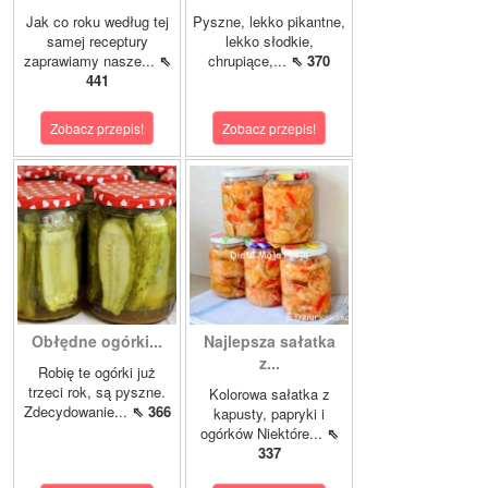
Jak co roku według tej
Pyszne, lekko pikantne,
samej receptury
lekko słodkie,
zaprawiamy nasze...
⇖
chrupiące,...
⇖ 370
441
Zobacz przepis!
Zobacz przepis!
Obłędne ogórki...
Najlepsza sałatka
z...
Robię te ogórki już
trzeci rok, są pyszne.
Kolorowa sałatka z
Zdecydowanie...
⇖ 366
kapusty, papryki i
ogórków Niektóre...
⇖
337