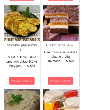
Szybkie placuszki
Ciasto Ismena –...
z...
Ciasto Ismena na dużą
blachę z bitą
Masz cukinię i kilka
śmietaną,...
⇖ 523
prostych składników?
Przygotuj...
⇖ 538
Zobacz przepis!
Zobacz przepis!