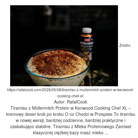
Źródło:
https://rafalcook.com/2026/05/08/tiramisu-z-mullermilch-protein-w-kenwood-
cooking-chef-xl/
Autor: RafalCook
Tiramisu z Müllermilch Protein w Kenwood Cooking Chef XL –
kremowy deser krok po kroku O co Chodzi w Przepisie To tiramisu
w nowej wersji, bardziej codzienne, bardziej praktyczne i
zaskakująco stabilne. Tiramisu z Mleka Proteinowego Zamiast
klasycznej ciężkiej bazy masz mleko ...