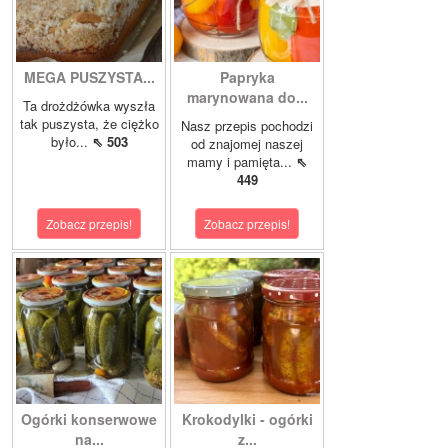
MEGA PUSZYSTA...
Papryka
marynowana do...
Ta drożdżówka wyszła
tak puszysta, że ciężko
Nasz przepis pochodzi
było...
⇖ 503
od znajomej naszej
mamy i pamięta...
⇖
449
Zobacz przepis!
Zobacz przepis!
Ogórki konserwowe
Krokodylki - ogórki
na...
z...