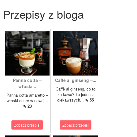
Przepisy z bloga
Panna cotta –
Caffè al ginseng –...
włoski...
Caffè al ginseng, co to
za kawa? To jeden z
Panna cotta amaretto –
ciekawszych...
⇖ 55
włoski deser w nowej...
⇖ 23
Zobacz przepis!
Zobacz przepis!