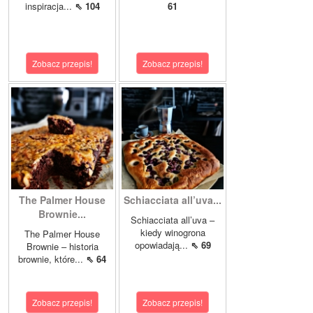
inspiracja...
⇖ 104
61
Zobacz przepis!
Zobacz przepis!
The Palmer House
Schiacciata all’uva...
Brownie...
Schiacciata all’uva –
kiedy winogrona
The Palmer House
opowiadają...
⇖ 69
Brownie – historia
brownie, które...
⇖ 64
Zobacz przepis!
Zobacz przepis!