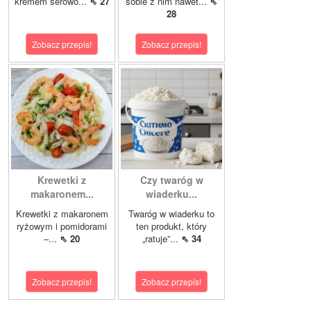
kremem serowo...
⇖ 27
sobie z nim nawet...
⇖
28
Zobacz przepis!
Zobacz przepis!
Krewetki z
Czy twaróg w
makaronem...
wiaderku...
Krewetki z makaronem
Twaróg w wiaderku to
ryżowym i pomidorami
ten produkt, który
–...
⇖ 20
„ratuje”...
⇖ 34
Zobacz przepis!
Zobacz przepis!