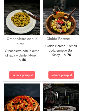
Orecchiette con le
Cialda Barese –...
cime...
Cialda Barese – smak
codziennego Bari
Orecchiette con le cime
Kiedy...
⇖ 76
di rapa – danie, które...
⇖ 56
Zobacz przepis!
Zobacz przepis!