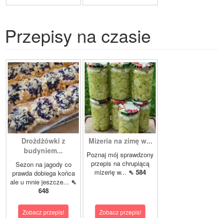
Przepisy na czasie
Drożdżówki z
Mizeria na zimę w...
budyniem...
Poznaj mój sprawdzony
przepis na chrupiącą
Sezon na jagody co
mizerię w...
⇖ 584
prawda dobiega końca
ale u mnie jeszcze...
⇖
648
Zobacz przepis!
Zobacz przepis!