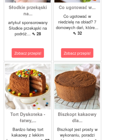
Słodkie przekąski
Co ugotować w...
na...
Co ugotować w
niedzielę na obiad? 7
artykuł sponsorowany
domowych dań, które...
Słodkie przekąski na
⇖ 32
podróż...
⇖ 28
Zobacz przepis!
Zobacz przepis!
Tort Dyskoteka -
Biszkopt kakaowy
łatwy,...
dla...
Bardzo łatwy tort
Biszkopt jest prosty w
kakaowy z lekkim
wykonaniu, poradzi