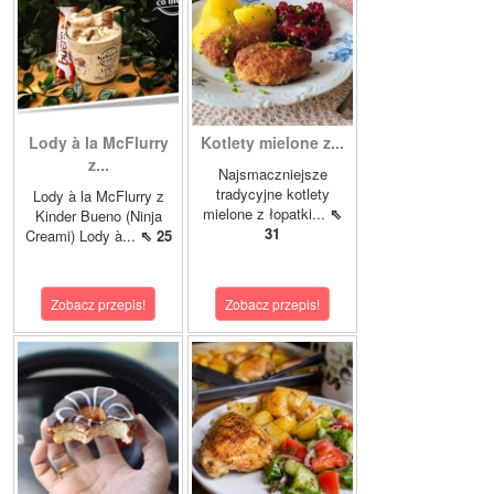
Lody à la McFlurry
Kotlety mielone z...
z...
Najsmaczniejsze
tradycyjne kotlety
Lody à la McFlurry z
mielone z łopatki...
⇖
Kinder Bueno (Ninja
31
Creami) Lody à...
⇖ 25
Zobacz przepis!
Zobacz przepis!