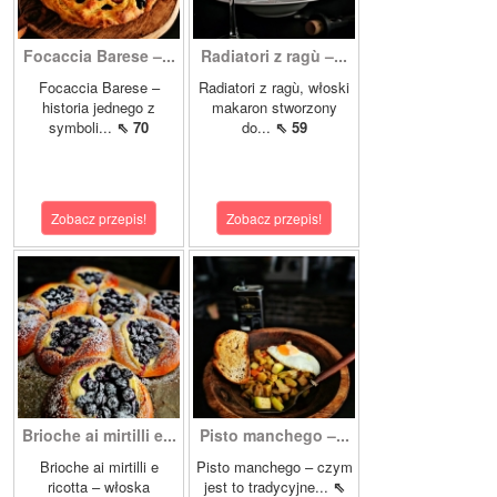
Focaccia Barese –...
Radiatori z ragù –...
Focaccia Barese –
Radiatori z ragù, włoski
historia jednego z
makaron stworzony
symboli...
⇖ 70
do...
⇖ 59
Zobacz przepis!
Zobacz przepis!
Brioche ai mirtilli e...
Pisto manchego –...
Brioche ai mirtilli e
Pisto manchego – czym
ricotta – włoska
jest to tradycyjne...
⇖