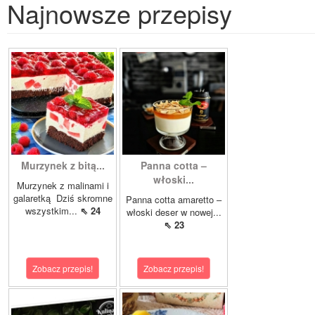
Najnowsze przepisy
Murzynek z bitą...
Panna cotta –
włoski...
Murzynek z malinami i
galaretką Dziś skromne
Panna cotta amaretto –
wszystkim...
⇖ 24
włoski deser w nowej...
⇖ 23
Zobacz przepis!
Zobacz przepis!