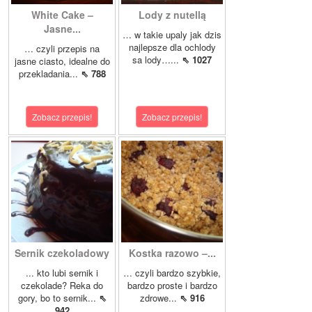
White Cake –
Lody z nutellą
Jasne...
… w takie upaly jak dzis
najlepsze dla ochlody
… czyli przepis na
sa lody…...
⇖ 1027
jasne ciasto, idealne do
przekladania...
⇖ 788
Zobacz przepis!
Zobacz przepis!
Sernik czekoladowy
Kostka razowo –...
... kto lubi sernik i
… czyli bardzo szybkie,
czekolade? Reka do
bardzo proste i bardzo
gory, bo to sernik...
⇖
zdrowe...
⇖ 916
942