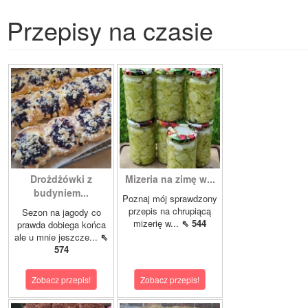
Przepisy na czasie
Drożdżówki z
Mizeria na zimę w...
budyniem...
Poznaj mój sprawdzony
przepis na chrupiącą
Sezon na jagody co
mizerię w...
⇖ 544
prawda dobiega końca
ale u mnie jeszcze...
⇖
574
Zobacz przepis!
Zobacz przepis!