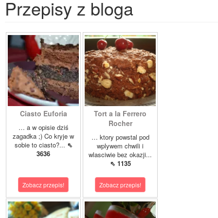
Przepisy z bloga
Ciasto Euforia
Tort a la Ferrero
Rocher
… a w opisie dziś
zagadka ;) Co kryje w
… ktory powstal pod
sobie to ciasto?...
⇖
wplywem chwili i
3636
wlasciwie bez okazji...
⇖ 1135
Zobacz przepis!
Zobacz przepis!