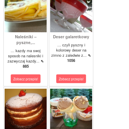
Naleśniki –
Deser galaretkowy
pyszne,...
… czyli pyszny i
kolorowy deser na
… kazdy ma swoj
zimno z zaledwie z...
⇖
sposob na nalesniki i
1056
zazwyczaj kazdy...
⇖
885
Zobacz przepis!
Zobacz przepis!