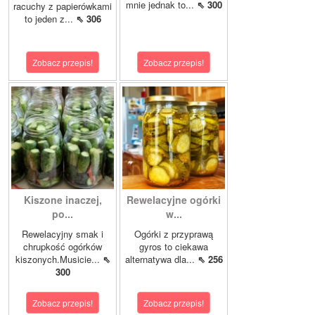
mnie jednak to...
⇖ 300
racuchy z papierówkami
to jeden z...
⇖ 306
Zobacz przepis!
Zobacz przepis!
Kiszone inaczej,
Rewelacyjne ogórki
po...
w...
Rewelacyjny smak i
Ogórki z przyprawą
chrupkość ogórków
gyros to ciekawa
kiszonych.Musicie...
⇖
alternatywa dla...
⇖ 256
300
Zobacz przepis!
Zobacz przepis!