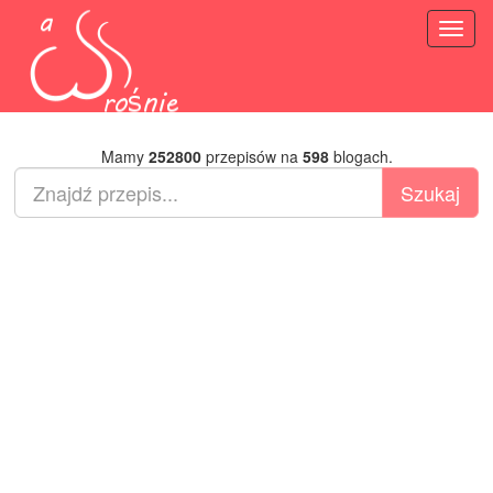
Toggl
naviga
Mamy
252800
przepisów na
598
blogach.