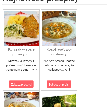
Kurczak w sosie
Rosół wołowo-
porowym...
drobiowy
Kurczak duszony z
Nie bez powodu nasze
porem i marchewką w
babcie powtarzały, że
kremowym sosie...
⇖ 4
najlepszy...
⇖ 8
Zobacz przepis!
Zobacz przepis!