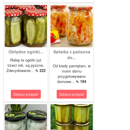
Obłędne ogórki...
Sałatka z patisona
do...
Robię te ogórki już
trzeci rok, są pyszne.
Od kiedy pamiętam, w
Zdecydowanie...
⇖ 222
moim domu
przygotowywano
domowe...
⇖ 194
Zobacz przepis!
Zobacz przepis!