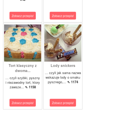
Zobacz przepis!
Zobacz przepis!
Tort klasyczny z
Lody snickers
dwoma...
… czyli jak sama nazwa
wskazuje lody o smaku
… czyli szybki, pyszny
pysznego,...
⇖ 1174
i niezawodny tort, ktory
zawsze...
⇖ 1158
Zobacz przepis!
Zobacz przepis!