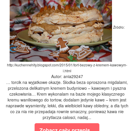
Źródło:
http://kuchennehity.blogspot.com/2015/01/tort-bezowy-z-kremem-kawowym-
i.html
Autor: ania29247
… torcik na wyjatkowe okazje. Slodka beza oproszona migdalami,
przelozona delikatnym kremem budyniowo – kawowym i pyszna
czekowisnia… Krem wykonalam na bazie mojego klasycznego
kremu waniliowego do tortow, dodalam jedynie kawe – krem jest
naprawde wysmienity, lekki, dla wielbicieli kawy obledny, a dla tych
co za nia nie przepadaja rownie smaczny, poniewaz kawa nie
przytlacza calosci, nadaj...
Zobacz cały przepis...