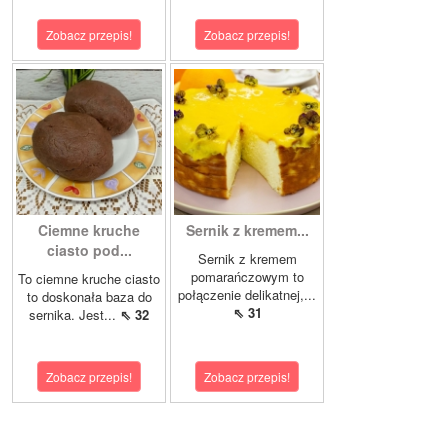
Zobacz przepis!
Zobacz przepis!
Ciemne kruche
Sernik z kremem...
ciasto pod...
Sernik z kremem
pomarańczowym to
To ciemne kruche ciasto
połączenie delikatnej,...
to doskonała baza do
⇖ 31
sernika. Jest...
⇖ 32
Zobacz przepis!
Zobacz przepis!