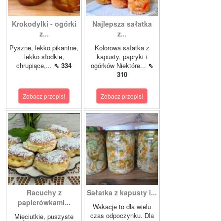
Krokodylki - ogórki
Najlepsza sałatka
z...
z...
Pyszne, lekko pikantne,
Kolorowa sałatka z
lekko słodkie,
kapusty, papryki i
chrupiące,...
⇖ 334
ogórków Niektóre...
⇖
310
Zobacz przepis!
Zobacz przepis!
Racuchy z
Sałatka z kapusty i...
papierówkami...
Wakacje to dla wielu
czas odpoczynku. Dla
Mięciutkie, puszyste