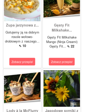
Zupa jarzynowa z...
Gęsty Fit
Milkshake...
Gotujemy ją na dobrym
rosole wołowo-
Gęsty Fit Milkshake
drobiowym z naszego...
Mango (Ninja Creami)
⇖ 10
Gęsty Fit...
⇖ 22
Zobacz przepis!
Zobacz przepis!
Lody à la McFlurry
Jagodowe syrniki z