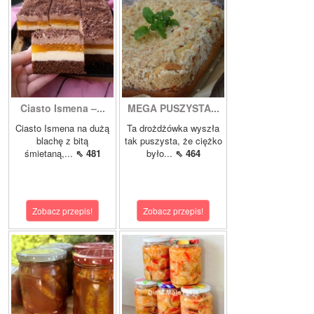
Ciasto Ismena –...
MEGA PUSZYSTA...
Ciasto Ismena na dużą
Ta drożdżówka wyszła
blachę z bitą
tak puszysta, że ciężko
śmietaną,...
⇖ 481
było...
⇖ 464
Zobacz przepis!
Zobacz przepis!