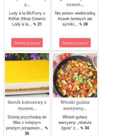
z...
sosem...
Lody à la McFlurry z
Nie jestem wielbicielką
KitKat (Ninja Creami)
klusek leniwych ale
Lody à la...
⇖ 21
syrniki...
⇖ 28
Zobacz przepis!
Zobacz przepis!
Sernik kokosowy z
Włoski gulasz
musem...
warzywny...
Dzisiaj przychodzę do
Włoski gulasz
Was z kolejnym
warzywny „ratatuia
prostym przepisem...
⇖
ligure” z...
⇖ 34
26