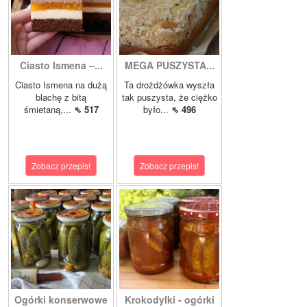
Ciasto Ismena –...
MEGA PUSZYSTA...
Ciasto Ismena na dużą
Ta drożdżówka wyszła
blachę z bitą
tak puszysta, że ciężko
śmietaną,...
⇖ 517
było...
⇖ 496
Zobacz przepis!
Zobacz przepis!
Ogórki konserwowe
Krokodylki - ogórki