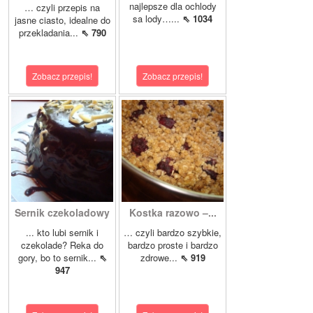
najlepsze dla ochlody
… czyli przepis na
sa lody…...
⇖ 1034
jasne ciasto, idealne do
przekladania...
⇖ 790
Zobacz przepis!
Zobacz przepis!
Sernik czekoladowy
Kostka razowo –...
... kto lubi sernik i
… czyli bardzo szybkie,
czekolade? Reka do
bardzo proste i bardzo
gory, bo to sernik...
⇖
zdrowe...
⇖ 919
947