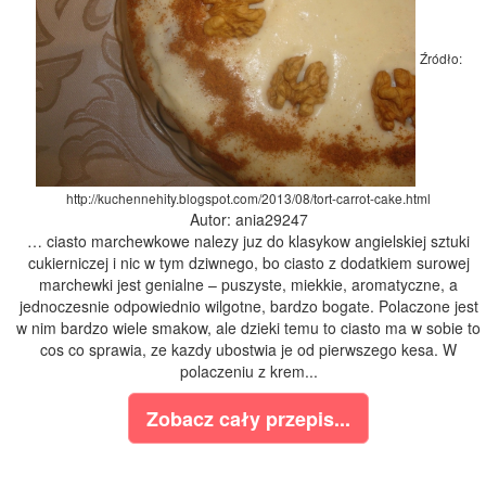
Źródło:
http://kuchennehity.blogspot.com/2013/08/tort-carrot-cake.html
Autor: ania29247
… ciasto marchewkowe nalezy juz do klasykow angielskiej sztuki
cukierniczej i nic w tym dziwnego, bo ciasto z dodatkiem surowej
marchewki jest genialne – puszyste, miekkie, aromatyczne, a
jednoczesnie odpowiednio wilgotne, bardzo bogate. Polaczone jest
w nim bardzo wiele smakow, ale dzieki temu to ciasto ma w sobie to
cos co sprawia, ze kazdy ubostwia je od pierwszego kesa. W
polaczeniu z krem...
Zobacz cały przepis...