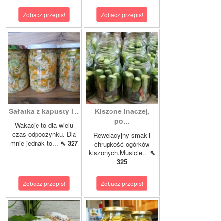
Zobacz przepis!
Zobacz przepis!
Sałatka z kapusty i...
Kiszone inaczej,
po...
Wakacje to dla wielu
czas odpoczynku. Dla
Rewelacyjny smak i
mnie jednak to...
⇖ 327
chrupkość ogórków
kiszonych.Musicie...
⇖
325
Zobacz przepis!
Zobacz przepis!