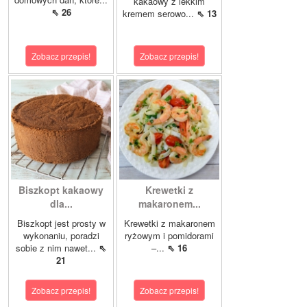
kakaowy z lekkim
⇖ 26
kremem serowo...
⇖ 13
Zobacz przepis!
Zobacz przepis!
Biszkopt kakaowy
Krewetki z
dla...
makaronem...
Biszkopt jest prosty w
Krewetki z makaronem
wykonaniu, poradzi
ryżowym i pomidorami
sobie z nim nawet...
⇖
–...
⇖ 16
21
Zobacz przepis!
Zobacz przepis!