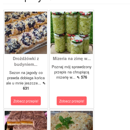
Drożdżówki z
Mizeria na zimę w...
budyniem...
Poznaj mój sprawdzony
przepis na chrupiącą
Sezon na jagody co
mizerię w...
⇖ 576
prawda dobiega końca
ale u mnie jeszcze...
⇖
631
Zobacz przepis!
Zobacz przepis!