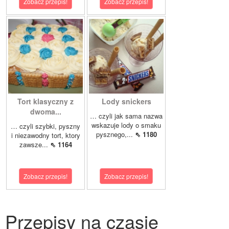
Zobacz przepis!
Zobacz przepis!
Tort klasyczny z
Lody snickers
dwoma...
… czyli jak sama nazwa
wskazuje lody o smaku
… czyli szybki, pyszny
pysznego,...
⇖ 1180
i niezawodny tort, ktory
zawsze...
⇖ 1164
Zobacz przepis!
Zobacz przepis!
Przepisy na czasie