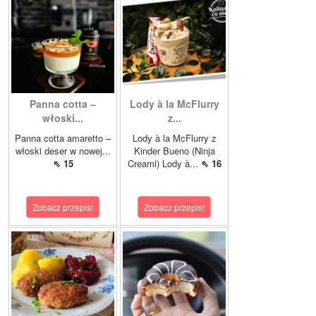
Panna cotta –
Lody à la McFlurry
włoski...
z...
Panna cotta amaretto –
Lody à la McFlurry z
włoski deser w nowej...
Kinder Bueno (Ninja
⇖ 15
Creami) Lody à...
⇖ 16
Zobacz przepis!
Zobacz przepis!