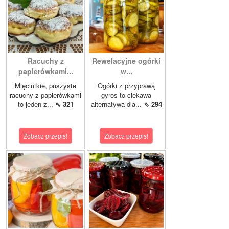
Racuchy z
Rewelacyjne ogórki
papierówkami...
w...
Mięciutkie, puszyste
Ogórki z przyprawą
racuchy z papierówkami
gyros to ciekawa
to jeden z...
⇖ 321
alternatywa dla...
⇖ 294
Zobacz przepis!
Zobacz przepis!