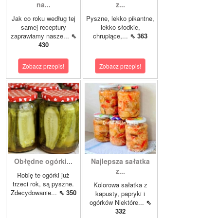
na...
z...
Jak co roku według tej
Pyszne, lekko pikantne,
samej receptury
lekko słodkie,
zaprawiamy nasze...
⇖
chrupiące,...
⇖ 363
430
Zobacz przepis!
Zobacz przepis!
Obłędne ogórki...
Najlepsza sałatka
z...
Robię te ogórki już
trzeci rok, są pyszne.
Kolorowa sałatka z
Zdecydowanie...
⇖ 350
kapusty, papryki i
ogórków Niektóre...
⇖
332