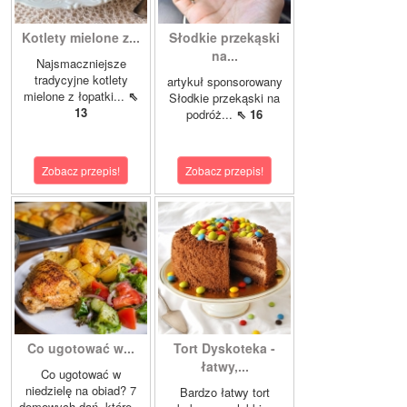
Kotlety mielone z...
Słodkie przekąski
na...
Najsmaczniejsze
tradycyjne kotlety
artykuł sponsorowany
mielone z łopatki...
⇖
Słodkie przekąski na
13
podróż...
⇖ 16
Zobacz przepis!
Zobacz przepis!
Co ugotować w...
Tort Dyskoteka -
łatwy,...
Co ugotować w
niedzielę na obiad? 7
Bardzo łatwy tort
domowych dań, które...