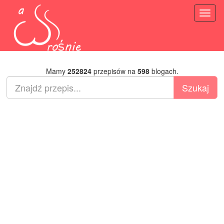
Toggl
naviga
Mamy
252824
przepisów na
598
blogach.