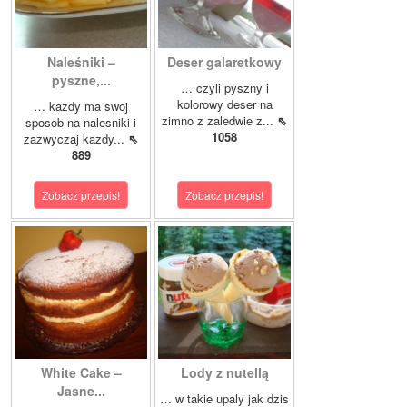
Naleśniki –
Deser galaretkowy
pyszne,...
… czyli pyszny i
kolorowy deser na
… kazdy ma swoj
zimno z zaledwie z...
⇖
sposob na nalesniki i
1058
zazwyczaj kazdy...
⇖
889
Zobacz przepis!
Zobacz przepis!
White Cake –
Lody z nutellą
Jasne...
… w takie upaly jak dzis