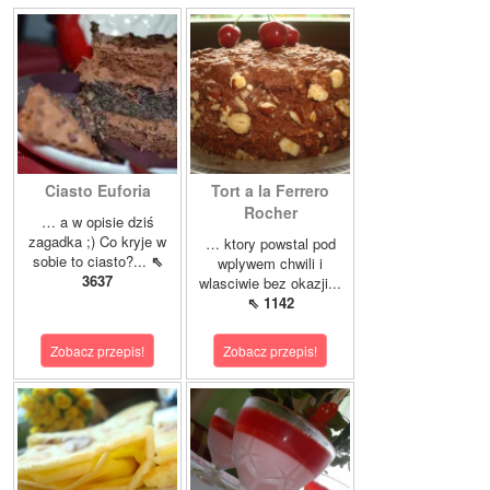
Ciasto Euforia
Tort a la Ferrero
Rocher
… a w opisie dziś
zagadka ;) Co kryje w
… ktory powstal pod
sobie to ciasto?...
⇖
wplywem chwili i
3637
wlasciwie bez okazji...
⇖ 1142
Zobacz przepis!
Zobacz przepis!