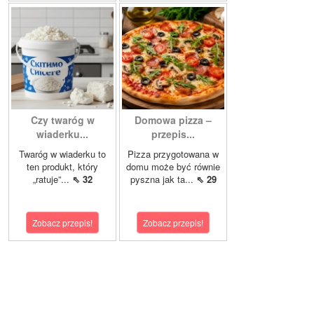
Czy twaróg w
Domowa pizza –
wiaderku...
przepis...
Twaróg w wiaderku to
Pizza przygotowana w
ten produkt, który
domu może być równie
„ratuje”...
⇖ 32
pyszna jak ta...
⇖ 29
Zobacz przepis!
Zobacz przepis!