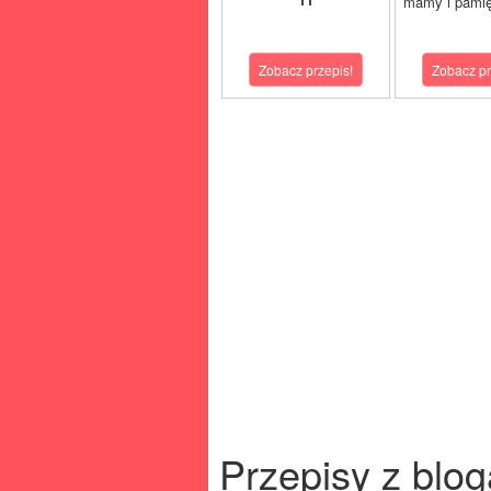
mamy i pamię
Zobacz przepis!
Zobacz pr
Przepisy z blog