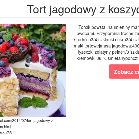
Tort jagodowy z koszy
Torcik powstal na imieniny mam
owocami. Przypomina troche zac
srednich3/4 szklanki cukru3/4 sz
maki tortowejmasa jagodowa:400 
lyzeczki zelatyny pelne1/3 sz
kremowki 36 % smietanyponcz:1 
Zobacz ca
pot.com/2014/07/tort-jagodowy-z-
em.html
ysza75