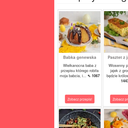
Babka genewska
Pasztet z j
Wielkanocna baba z
Wiosenny p
przepisu którego robiła
jajek z gr
moja babcia, i...
⇖ 1067
będzie królo
144
Zobacz przepis!
Zobacz pr