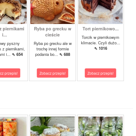
z piernikami
Ryba po grecku w
Tort piernikowo...
i...
cieście
Torcik w piernikowym
klimacie. Czyli dużo...
owy pyszny
Ryba po grecku ale w
⇖ 1016
k z piernikami,
trochę innej formie
mi i...
⇖ 654
podania bo...
⇖ 688
cz przepis!
Zobacz przepis!
Zobacz przepis!