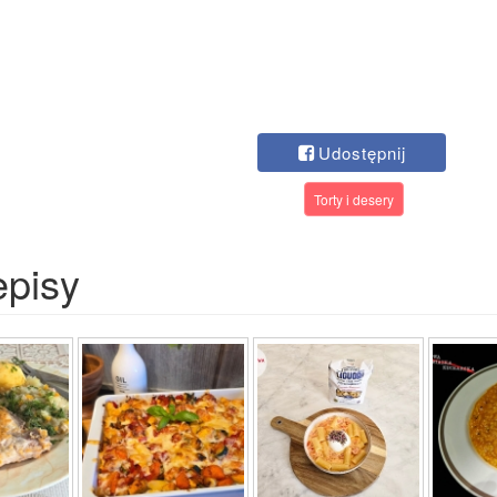
Udostępnij
Torty i desery
episy