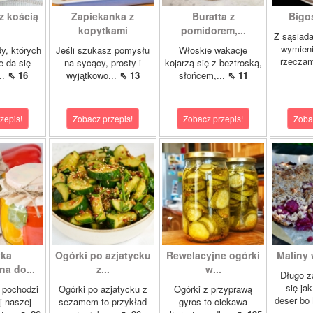
z kością
Zapiekanka z
Buratta z
Bigos
kopytkami
pomidorem,...
Z sąsiad
wymien
dy, których
Jeśli szukasz pomysłu
Włoskie wakacje
rzeczam
e da się
na sycący, prosty i
kojarzą się z beztroską,
..
⇖ 16
wyjątkowo...
⇖ 13
słońcem,...
⇖ 11
zepis!
Zobacz przepis!
Zobacz przepis!
Zoba
yka
Ogórki po azjatycku
Rewelacyjne ogórki
Maliny 
a do...
z...
w...
Długo z
się ja
 pochodzi
Ogórki po azjatycku z
Ogórki z przyprawą
deser bo
j naszej
sezamem to przykład
gyros to ciekawa