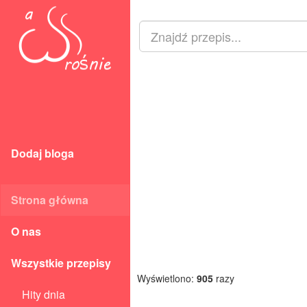
Dodaj bloga
Strona główna
O nas
Wszystkie przepisy
Wyświetlono:
905
razy
Hity dnia