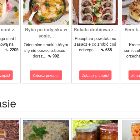
curd z...
Ryba po indyjsku w
Rolada drobiowa z...
Sernik 
sosie...
go curd i
Receptura powstała na
nową na
zasadzie co zrobić coś
Orientalne smaki którym
Krem
...
⇖ 2209
dobrego i...
⇖ 688
się nie oprzecie.Łosoś i
sernicze
dorsz...
⇖ 992
orzecha
zepis!
Zobacz przepis!
Zobacz przepis!
Zoba
asie