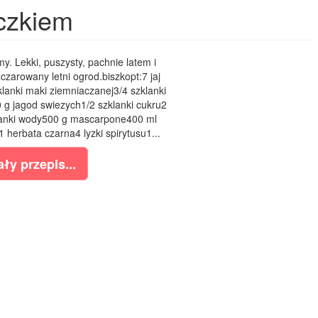
czkiem
y. Lekki, puszysty, pachnie latem i
zarowany letni ogrod.biszkopt:7 jaj
klanki maki ziemniaczanej3/4 szklanki
g jagod swiezych1/2 szklanki cukru2
klanki wody500 g mascarpone400 ml
herbata czarna4 lyzki spirytusu1...
ły przepis...