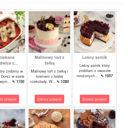
piekana
Malinowy tort z
Leśny sernik
dwica z...
żelką
Leśny sernik który
zrobiłam z owoców
óry zrobimy w
Malinowy tort z żelką i
mrożonych....
⇖ 1057
 Dorsz w sosie
kremem z białej
owym...
⇖ 1150
czekolady. W...
⇖ 1280
cz przepis!
Zobacz przepis!
Zobacz przepis!