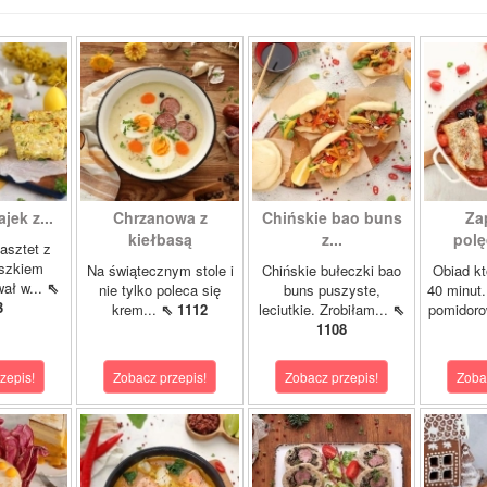
ajek z...
Chrzanowa z
Chińskie bao buns
Za
kiełbasą
z...
polę
asztet z
oszkiem
Na świątecznym stole i
Chińskie bułeczki bao
Obiad kt
wał w...
⇖
nie tylko poleca się
buns puszyste,
40 minut.
3
krem...
⇖ 1112
leciutkie. Zrobiłam...
⇖
pomidor
1108
zepis!
Zobacz przepis!
Zobacz przepis!
Zoba