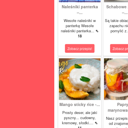
Naleśniki panterka
Schabowe 
–...
–...
Wesołe naleśniki w
Są takie obia
panterkę Wesołe
zapachu ni
naleśniki panterka...
⇖
pomylić z.
18
Zobacz przepis!
Zobacz pr
Mango sticky rice -...
Papr
marynowan
Prosty deser, ale jaki
pyszny... cudowny,
Nasz przepis
kremowy, słodki....
⇖
od znajome
11