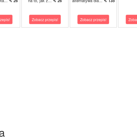
ta...
⇖ 26
na to, jak z...
⇖ 26
alternatywa dla...
⇖ 135
zepis!
Zobacz przepis!
Zobacz przepis!
Zoba
a