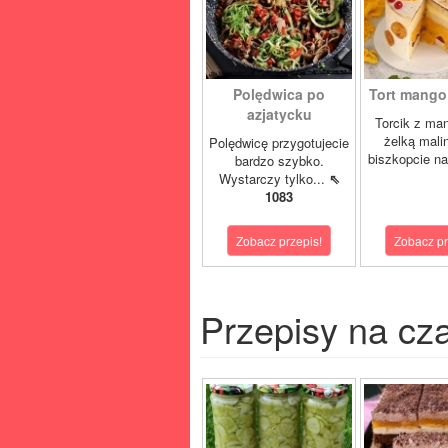
Polędwica po
Tort mango 
azjatycku
Torcik z man
żelką mali
Polędwicę przygotujecie
biszkopcie na
bardzo szybko.
Wystarczy tylko...
⇖
1083
Zobacz przepis!
Zobacz pr
Przepisy na cz