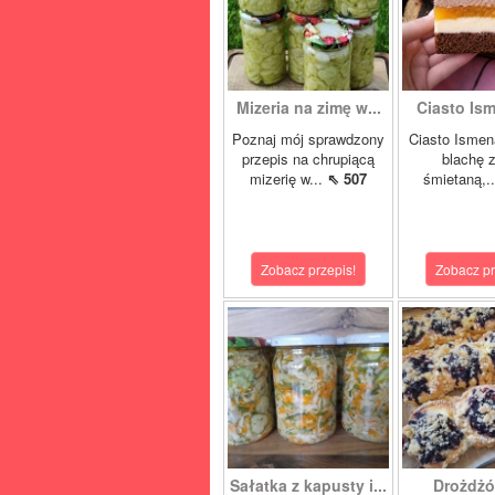
Mizeria na zimę w...
Ciasto Ism
Poznaj mój sprawdzony
Ciasto Ismen
przepis na chrupiącą
blachę z
mizerię w...
⇖ 507
śmietaną,.
Zobacz przepis!
Zobacz pr
Sałatka z kapusty i...
Drożdżó