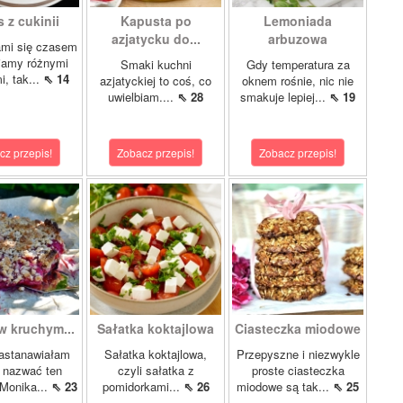
 z cukinii
Kapusta po
Lemoniada
azjatycku do...
arbuzowa
ami się czasem
iamy różnymi
Smaki kuchni
Gdy temperatura za
i, tak...
⇖ 14
azjatyckiej to coś, co
oknem rośnie, nic nie
uwielbiam....
⇖ 28
smakuje lepiej...
⇖ 19
cz przepis!
Zobacz przepis!
Zobacz przepis!
w kruchym...
Sałatka koktajlowa
Ciasteczka miodowe
astanawiałam
Sałatka koktajlowa,
Przepyszne i niezwykle
k nazwać ten
czyli sałatka z
proste ciasteczka
 Monika...
⇖ 23
pomidorkami...
⇖ 26
miodowe są tak...
⇖ 25