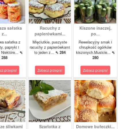
sza sałatka
Racuchy z
Kiszone inaczej,
z...
papierówkami...
po...
wa sałatka z
Mięciutkie, puszyste
Rewelacyjny smak i
y, papryki i
racuchy z papierówkami
chrupkość ogórków
 Niektóre...
⇖
to jeden z...
⇖ 284
kiszonych.Musicie...
⇖
288
280
cz przepis!
Zobacz przepis!
Zobacz przepis!
 ze śliwkami
Szarlotka z
Domowe bułeczki...