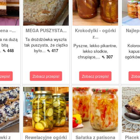
ena –...
MEGA PUSZYSTA...
Krokodylki - ogórki
Najlep
z...
a na dużą
Ta drożdżówka wyszła
 bitą
tak puszysta, że ciężko
Pyszne, lekko pikantne,
Koloro
..
⇖ 448
było...
⇖ 417
lekko słodkie,
kapust
chrupiące,...
⇖ 307
ogórków
zepis!
Zobacz przepis!
Zobacz przepis!
Zoba
wki z
Rewelacyjne ogórki
Sałatka z patisona
Placek