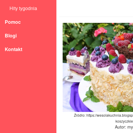
Hity tygodnia
Pomoc
Blogi
Kontakt
Źródło: https://wesolakuchnia.blogs
koszyczki
Autor: m