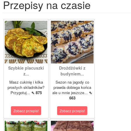
Przepisy na czasie
Szybkie placuszki
Drożdżówki z
z...
budyniem...
Masz cukinię i kilka
Sezon na jagody co
prostych składników?
prawda dobiega końca
Przygotuj...
⇖ 875
ale u mnie jeszcze...
⇖
663
Zobacz przepis!
Zobacz przepis!