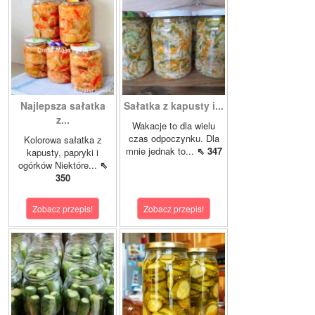
Najlepsza sałatka
Sałatka z kapusty i...
z...
Wakacje to dla wielu
czas odpoczynku. Dla
Kolorowa sałatka z
mnie jednak to...
⇖ 347
kapusty, papryki i
ogórków Niektóre...
⇖
350
Zobacz przepis!
Zobacz przepis!