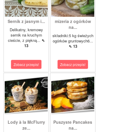
Sernik z jasnym i...
mizeria z ogórków
na...
Delikatny, kremowy
sernik na kruchym
składniki:5 kg świeżych
cieście, z piękną...
⇖
ogórków gruntowych6...
13
⇖ 13
Zobacz przepis!
Zobacz przepis!
Lody à la McFlurry
Puszyste Pancakes
ze...
na...