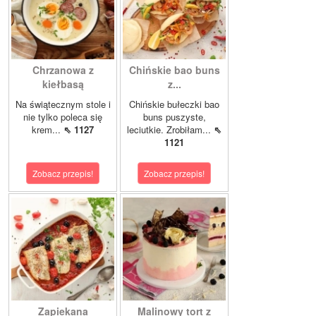
Chrzanowa z
Chińskie bao buns
kiełbasą
z...
Na świątecznym stole i
Chińskie bułeczki bao
nie tylko poleca się
buns puszyste,
krem...
⇖ 1127
leciutkie. Zrobiłam...
⇖
1121
Zobacz przepis!
Zobacz przepis!
Zapiekana
Malinowy tort z