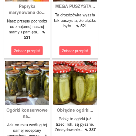
Papryka
MEGA PUSZYSTA...
marynowana do...
Ta drożdżówka wyszła
tak puszysta, że ciężko
Nasz przepis pochodzi
było...
⇖ 521
od znajomej naszej
mamy i pamięta...
⇖
531
Zobacz przepis!
Zobacz przepis!
Ogórki konserwowe
Obłędne ogórki...
na...
Robię te ogórki już
trzeci rok, są pyszne.
Jak co roku według tej
Zdecydowanie...
⇖ 387
samej receptury
zaprawiamy nasze...
⇖