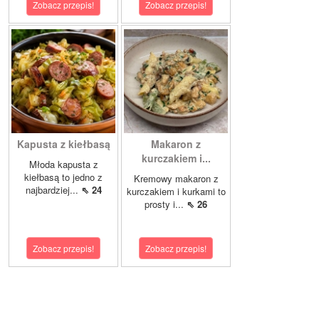
Zobacz przepis!
Zobacz przepis!
Kapusta z kiełbasą
Makaron z
kurczakiem i...
Młoda kapusta z
kiełbasą to jedno z
Kremowy makaron z
najbardziej...
⇖ 24
kurczakiem i kurkami to
prosty i...
⇖ 26
Zobacz przepis!
Zobacz przepis!