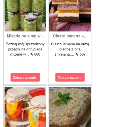
Mizeria na zimę w...
Ciasto Ismena –...
Poznaj mój sprawdzony
Ciasto Ismena na dużą
przepis na chrupiącą
blachę z bitą
mizerię w...
⇖ 600
śmietaną,...
⇖ 537
Zobacz przepis!
Zobacz przepis!