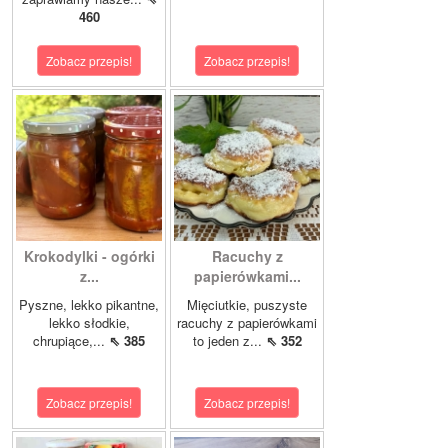
460
Zobacz przepis!
Zobacz przepis!
Krokodylki - ogórki
Racuchy z
z...
papierówkami...
Pyszne, lekko pikantne,
Mięciutkie, puszyste
lekko słodkie,
racuchy z papierówkami
chrupiące,...
⇖ 385
to jeden z...
⇖ 352
Zobacz przepis!
Zobacz przepis!