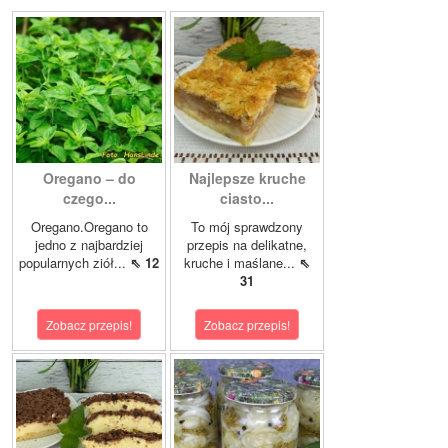
Oregano – do
Najlepsze kruche
czego...
ciasto...
Oregano.Oregano to
To mój sprawdzony
jedno z najbardziej
przepis na delikatne,
popularnych ziół...
⇖ 12
kruche i maślane...
⇖
31
Zobacz przepis!
Zobacz przepis!