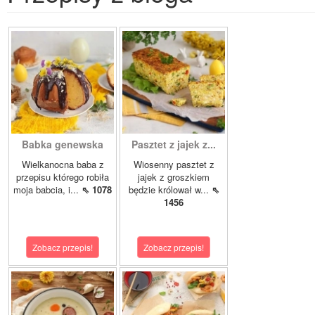
Babka genewska
Pasztet z jajek z...
Wielkanocna baba z
Wiosenny pasztet z
przepisu którego robiła
jajek z groszkiem
moja babcia, i...
⇖ 1078
będzie królował w...
⇖
1456
Zobacz przepis!
Zobacz przepis!