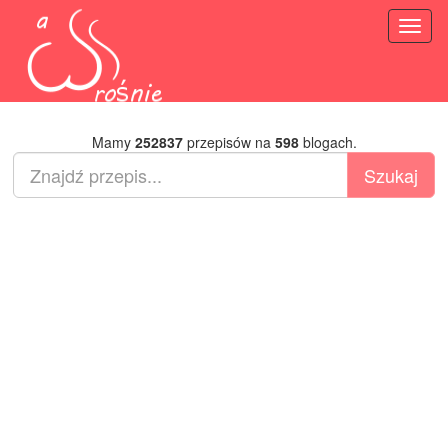
Toggl
naviga
Mamy
252837
przepisów na
598
blogach.