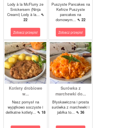
Lody à la McFlurry ze
Puszyste Pancakes na
Snickersem (Ninja
Kefirze Puszyste
Creami) Lody à la...
⇖
pancakes na
22
domowym...
⇖ 22
Zobacz przepis!
Zobacz przepis!
Kotlety drobiowe
Surówka z
w...
marchewki do...
Nasz pomysł na
Błyskawiczna i prosta
wyjątkowo soczyste i
surówka z marchewki i
delikatne kotlety...
⇖ 18
jabłka to...
⇖ 36