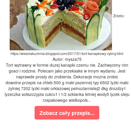
Źródło:
https://wesolakuchnia.blogspot.com/2017/01/tort-kanapkowy-rybny.html
Autor: mysza75
Tort wytrawny w formie duzej kanapki czemu nie. Zachwycimy nim
gosci i rodzine. Polecam jako przekaske w innym wydaniu. Jest
naprawde prosty do zrobienia. Dekoracje mozna zrobic
dowolne.przepis na chleb:500 g maki pszennej typ 6502 lyzki maki
zytniej 7202 lyzki maki orkiszowej pelnoziarnistej2 dkg drozdzy1
lyzeczka soliszczypta cukru1 i 1/2 szklanka letniej wody5 lyzek oleju
rzepakowego wielkopols...
Zobacz cały przepis...