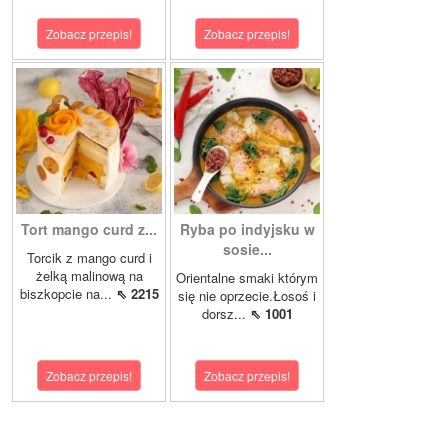
Zobacz przepis!
Zobacz przepis!
Tort mango curd z...
Ryba po indyjsku w
sosie...
Torcik z mango curd i
żelką malinową na
Orientalne smaki którym
biszkopcie na...
⇖ 2215
się nie oprzecie.Łosoś i
dorsz...
⇖ 1001
Zobacz przepis!
Zobacz przepis!