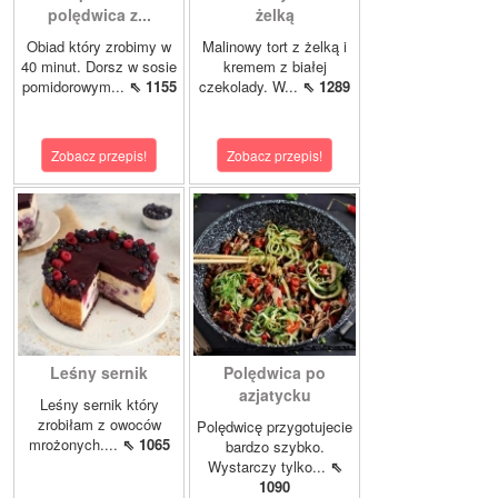
polędwica z...
żelką
Obiad który zrobimy w
Malinowy tort z żelką i
40 minut. Dorsz w sosie
kremem z białej
pomidorowym...
⇖ 1155
czekolady. W...
⇖ 1289
Zobacz przepis!
Zobacz przepis!
Leśny sernik
Polędwica po
azjatycku
Leśny sernik który
zrobiłam z owoców
Polędwicę przygotujecie
mrożonych....
⇖ 1065
bardzo szybko.
Wystarczy tylko...
⇖
1090