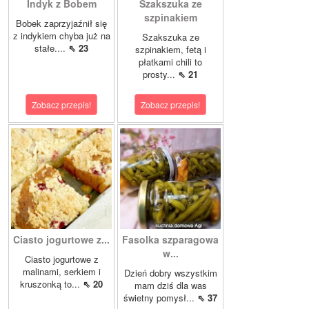
Indyk z Bobem
Szakszuka ze
szpinakiem
Bobek zaprzyjaźnił się
z indykiem chyba już na
Szakszuka ze
stałe....
⇖ 23
szpinakiem, fetą i
płatkami chili to
prosty...
⇖ 21
Zobacz przepis!
Zobacz przepis!
Ciasto jogurtowe z...
Fasolka szparagowa
w...
Ciasto jogurtowe z
malinami, serkiem i
Dzień dobry wszystkim
kruszonką to...
⇖ 20
mam dziś dla was
świetny pomysł...
⇖ 37