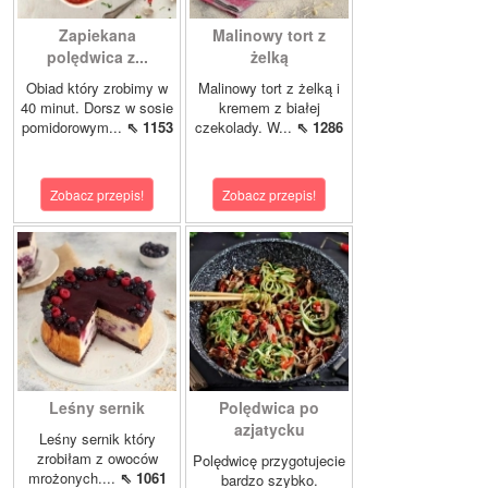
Zapiekana
Malinowy tort z
polędwica z...
żelką
Obiad który zrobimy w
Malinowy tort z żelką i
40 minut. Dorsz w sosie
kremem z białej
pomidorowym...
⇖ 1153
czekolady. W...
⇖ 1286
Zobacz przepis!
Zobacz przepis!
Leśny sernik
Polędwica po
azjatycku
Leśny sernik który
zrobiłam z owoców
Polędwicę przygotujecie
mrożonych....
⇖ 1061
bardzo szybko.