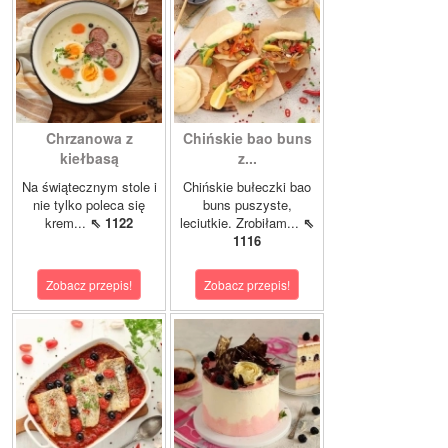
Chrzanowa z
Chińskie bao buns
kiełbasą
z...
Na świątecznym stole i
Chińskie bułeczki bao
nie tylko poleca się
buns puszyste,
krem...
⇖ 1122
leciutkie. Zrobiłam...
⇖
1116
Zobacz przepis!
Zobacz przepis!