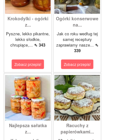
Krokodylki - ogórki
Ogórki konserwowe
z...
na...
Pyszne, lekko pikantne,
Jak co roku według tej
lekko słodkie,
samej receptury
chrupiące,...
⇖ 343
zaprawiamy nasze...
⇖
339
Zobacz przepis!
Zobacz przepis!
Najlepsza sałatka
Racuchy z
z...
papierówkami...