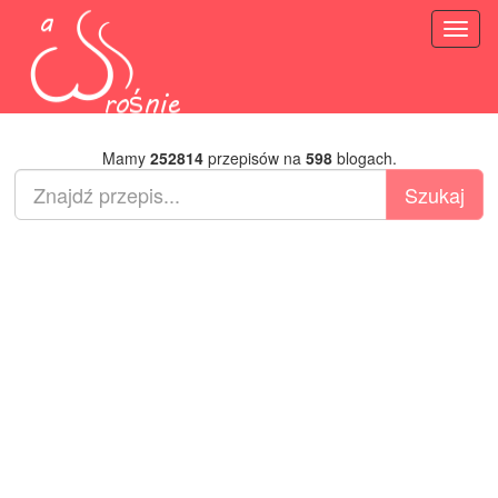
Toggl
naviga
Mamy
252814
przepisów na
598
blogach.