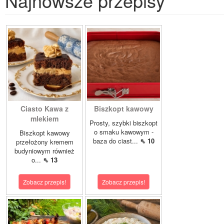
Najnowsze przepisy
Ciasto Kawa z
Biszkopt kawowy
mlekiem
Prosty, szybki biszkopt
o smaku kawowym -
Biszkopt kawowy
baza do ciast...
⇖ 10
przełożony kremem
budyniowym również
o...
⇖ 13
Zobacz przepis!
Zobacz przepis!