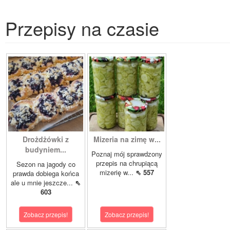
Przepisy na czasie
Drożdżówki z
Mizeria na zimę w...
budyniem...
Poznaj mój sprawdzony
przepis na chrupiącą
Sezon na jagody co
mizerię w...
⇖ 557
prawda dobiega końca
ale u mnie jeszcze...
⇖
603
Zobacz przepis!
Zobacz przepis!