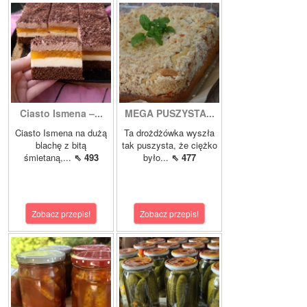
Ciasto Ismena –...
MEGA PUSZYSTA...
Ciasto Ismena na dużą
Ta drożdżówka wyszła
blachę z bitą
tak puszysta, że ciężko
śmietaną,...
⇖ 493
było...
⇖ 477
Zobacz przepis!
Zobacz przepis!