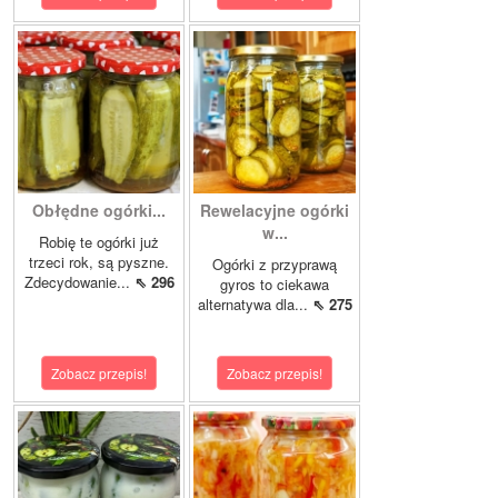
Obłędne ogórki...
Rewelacyjne ogórki
w...
Robię te ogórki już
trzeci rok, są pyszne.
Ogórki z przyprawą
Zdecydowanie...
⇖ 296
gyros to ciekawa
alternatywa dla...
⇖ 275
Zobacz przepis!
Zobacz przepis!