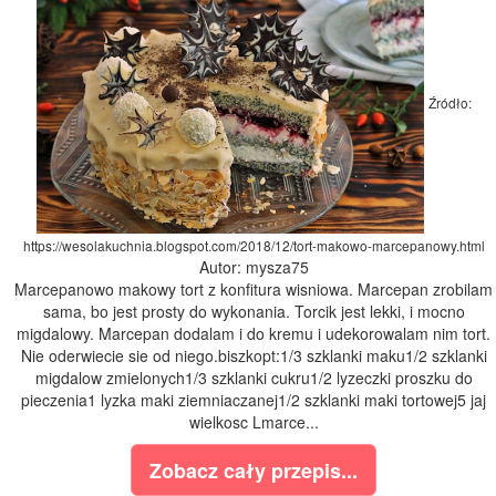
Źródło:
https://wesolakuchnia.blogspot.com/2018/12/tort-makowo-marcepanowy.html
Autor: mysza75
Marcepanowo makowy tort z konfitura wisniowa. Marcepan zrobilam
sama, bo jest prosty do wykonania. Torcik jest lekki, i mocno
migdalowy. Marcepan dodalam i do kremu i udekorowalam nim tort.
Nie oderwiecie sie od niego.biszkopt:1/3 szklanki maku1/2 szklanki
migdalow zmielonych1/3 szklanki cukru1/2 lyzeczki proszku do
pieczenia1 lyzka maki ziemniaczanej1/2 szklanki maki tortowej5 jaj
wielkosc Lmarce...
Zobacz cały przepis...