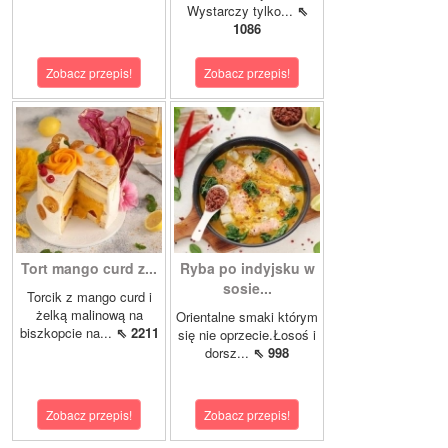
Wystarczy tylko...
⇖
1086
Zobacz przepis!
Zobacz przepis!
Tort mango curd z...
Ryba po indyjsku w
sosie...
Torcik z mango curd i
żelką malinową na
Orientalne smaki którym
biszkopcie na...
⇖ 2211
się nie oprzecie.Łosoś i
dorsz...
⇖ 998
Zobacz przepis!
Zobacz przepis!