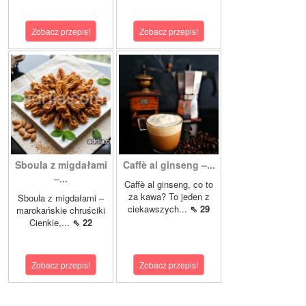
Zobacz przepis!
Zobacz przepis!
Sboula z migdałami
Caffè al ginseng –...
–...
Caffè al ginseng, co to
za kawa? To jeden z
Sboula z migdałami –
ciekawszych...
⇖ 29
marokańskie chruściki
Cienkie,...
⇖ 22
Zobacz przepis!
Zobacz przepis!