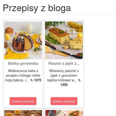
Przepisy z bloga
Babka genewska
Pasztet z jajek z...
Wielkanocna baba z
Wiosenny pasztet z
przepisu którego robiła
jajek z groszkiem
moja babcia, i...
⇖ 1075
będzie królował w...
⇖
1450
Zobacz przepis!
Zobacz przepis!