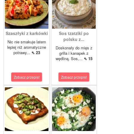
Szaszłyki z karkówki
Sos tzatziki po
polsku z...
Nic nie smakuje latem
lepiej niż aromatyczne
Doskonały do mięs z
potrawy...
⇖ 23
grilla i kanapek z
wędliną. Sos,...
⇖ 15
Zobacz przepis!
Zobacz przepis!