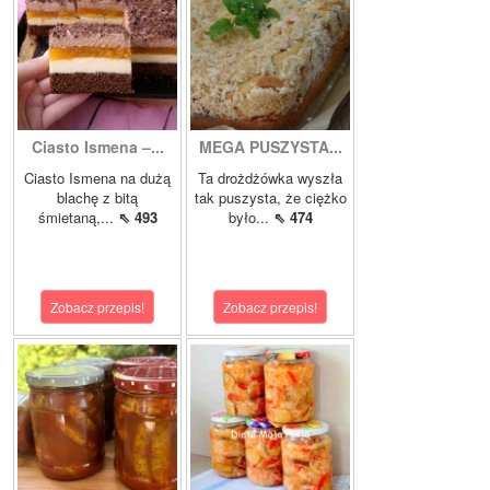
Ciasto Ismena –...
MEGA PUSZYSTA...
Ciasto Ismena na dużą
Ta drożdżówka wyszła
blachę z bitą
tak puszysta, że ciężko
śmietaną,...
⇖ 493
było...
⇖ 474
Zobacz przepis!
Zobacz przepis!