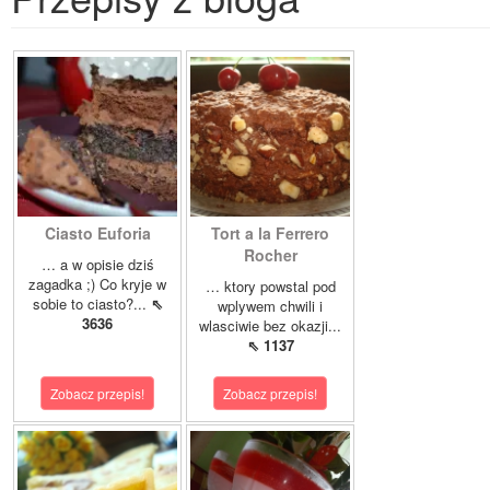
Ciasto Euforia
Tort a la Ferrero
Rocher
… a w opisie dziś
zagadka ;) Co kryje w
… ktory powstal pod
sobie to ciasto?...
⇖
wplywem chwili i
3636
wlasciwie bez okazji...
⇖ 1137
Zobacz przepis!
Zobacz przepis!