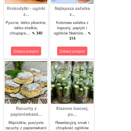
Krokodylki - ogórki
Najlepsza sałatka
z...
z...
Pyszne, lekko pikantne,
Kolorowa sałatka z
lekko słodkie,
kapusty, papryki i
chrupiące,...
⇖ 340
ogórków Niektóre...
⇖
314
Zobacz przepis!
Zobacz przepis!
Racuchy z
Kiszone inaczej,
papierówkami...
po...
Mięciutkie, puszyste
Rewelacyjny smak i
racuchy z papierówkami
chrupkość ogórków