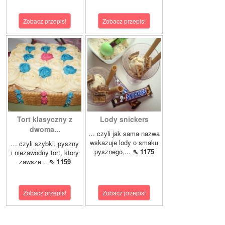
Zobacz przepis!
Zobacz przepis!
Tort klasyczny z
Lody snickers
dwoma...
… czyli jak sama nazwa
wskazuje lody o smaku
… czyli szybki, pyszny
pysznego,...
⇖ 1175
i niezawodny tort, ktory
zawsze...
⇖ 1159
Zobacz przepis!
Zobacz przepis!