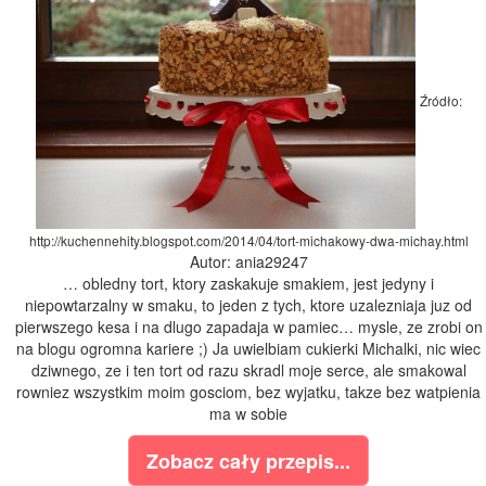
Źródło:
http://kuchennehity.blogspot.com/2014/04/tort-michakowy-dwa-michay.html
Autor: ania29247
… obledny tort, ktory zaskakuje smakiem, jest jedyny i
niepowtarzalny w smaku, to jeden z tych, ktore uzalezniaja juz od
pierwszego kesa i na dlugo zapadaja w pamiec… mysle, ze zrobi on
na blogu ogromna kariere ;) Ja uwielbiam cukierki Michalki, nic wiec
dziwnego, ze i ten tort od razu skradl moje serce, ale smakowal
rowniez wszystkim moim gosciom, bez wyjatku, takze bez watpienia
ma w sobie
Zobacz cały przepis...