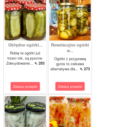
Obłędne ogórki...
Rewelacyjne ogórki
w...
Robię te ogórki już
trzeci rok, są pyszne.
Ogórki z przyprawą
Zdecydowanie...
⇖ 293
gyros to ciekawa
alternatywa dla...
⇖ 273
Zobacz przepis!
Zobacz przepis!