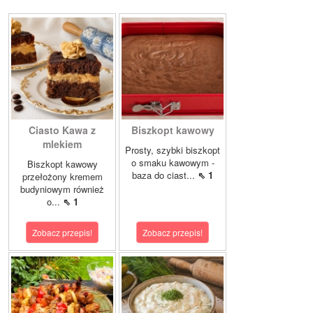
Ciasto Kawa z
Biszkopt kawowy
mlekiem
Prosty, szybki biszkopt
o smaku kawowym -
Biszkopt kawowy
baza do ciast...
⇖ 1
przełożony kremem
budyniowym również
o...
⇖ 1
Zobacz przepis!
Zobacz przepis!