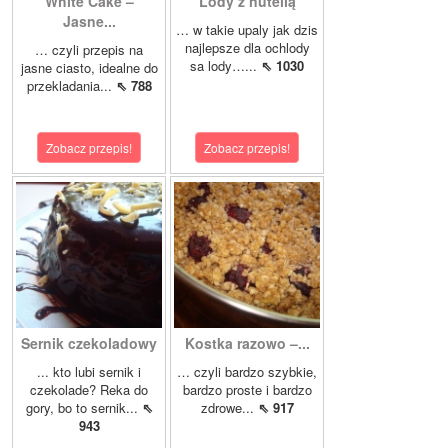
White Cake –
Lody z nutellą
Jasne...
… w takie upaly jak dzis
najlepsze dla ochlody
… czyli przepis na
sa lody…...
⇖ 1030
jasne ciasto, idealne do
przekladania...
⇖ 788
Zobacz przepis!
Zobacz przepis!
Sernik czekoladowy
Kostka razowo –...
... kto lubi sernik i
… czyli bardzo szybkie,
czekolade? Reka do
bardzo proste i bardzo
gory, bo to sernik...
⇖
zdrowe...
⇖ 917
943