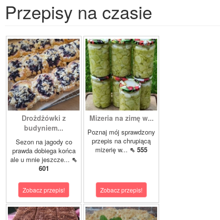
Przepisy na czasie
Drożdżówki z
Mizeria na zimę w...
budyniem...
Poznaj mój sprawdzony
przepis na chrupiącą
Sezon na jagody co
mizerię w...
⇖ 555
prawda dobiega końca
ale u mnie jeszcze...
⇖
601
Zobacz przepis!
Zobacz przepis!