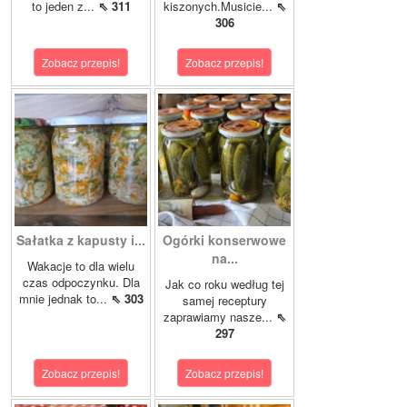
to jeden z...
⇖ 311
kiszonych.Musicie...
⇖
306
Zobacz przepis!
Zobacz przepis!
Sałatka z kapusty i...
Ogórki konserwowe
na...
Wakacje to dla wielu
czas odpoczynku. Dla
Jak co roku według tej
mnie jednak to...
⇖ 303
samej receptury
zaprawiamy nasze...
⇖
297
Zobacz przepis!
Zobacz przepis!