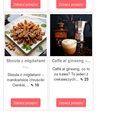
Zobacz przepis!
Zobacz przepis!
Sboula z migdałami
Caffè al ginseng –...
–...
Caffè al ginseng, co to
za kawa? To jeden z
Sboula z migdałami –
ciekawszych...
⇖ 23
marokańskie chruściki
Cienkie,...
⇖ 16
Zobacz przepis!
Zobacz przepis!