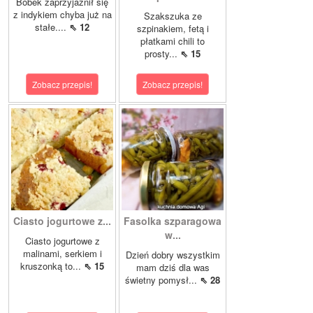
Bobek zaprzyjaźnił się
z indykiem chyba już na
Szakszuka ze
stałe....
⇖ 12
szpinakiem, fetą i
płatkami chili to
prosty...
⇖ 15
Zobacz przepis!
Zobacz przepis!
Ciasto jogurtowe z...
Fasolka szparagowa
w...
Ciasto jogurtowe z
malinami, serkiem i
Dzień dobry wszystkim
kruszonką to...
⇖ 15
mam dziś dla was
świetny pomysł...
⇖ 28