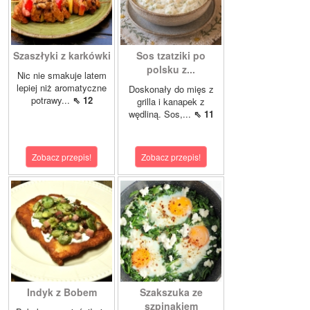
Szaszłyki z karkówki
Sos tzatziki po
polsku z...
Nic nie smakuje latem
lepiej niż aromatyczne
Doskonały do mięs z
potrawy...
⇖ 12
grilla i kanapek z
wędliną. Sos,...
⇖ 11
Zobacz przepis!
Zobacz przepis!
Indyk z Bobem
Szakszuka ze
szpinakiem