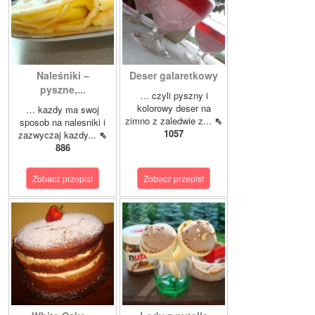
Naleśniki –
Deser galaretkowy
pyszne,...
… czyli pyszny i
kolorowy deser na
… kazdy ma swoj
zimno z zaledwie z...
⇖
sposob na nalesniki i
1057
zazwyczaj kazdy...
⇖
886
Zobacz przepis!
Zobacz przepis!