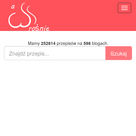
Toggl
naviga
Mamy
252814
przepisów na
598
blogach.