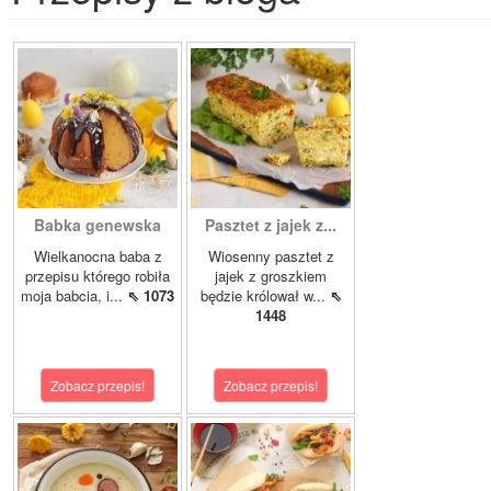
Babka genewska
Pasztet z jajek z...
Wielkanocna baba z
Wiosenny pasztet z
przepisu którego robiła
jajek z groszkiem
moja babcia, i...
⇖ 1073
będzie królował w...
⇖
1448
Zobacz przepis!
Zobacz przepis!