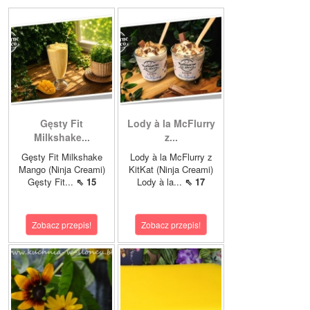
Gęsty Fit
Lody à la McFlurry
Milkshake...
z...
Gęsty Fit Milkshake
Lody à la McFlurry z
Mango (Ninja Creami)
KitKat (Ninja Creami)
Gęsty Fit...
⇖ 15
Lody à la...
⇖ 17
Zobacz przepis!
Zobacz przepis!