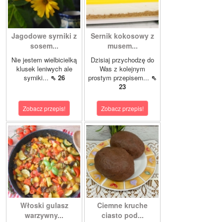
Jagodowe syrniki z
Sernik kokosowy z
sosem...
musem...
Nie jestem wielbicielką
Dzisiaj przychodzę do
klusek leniwych ale
Was z kolejnym
syrniki...
⇖ 26
prostym przepisem...
⇖
23
Zobacz przepis!
Zobacz przepis!
Włoski gulasz
Ciemne kruche
warzywny...
ciasto pod...