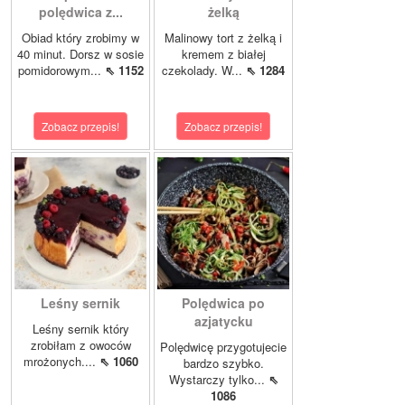
polędwica z...
żelką
Obiad który zrobimy w
Malinowy tort z żelką i
40 minut. Dorsz w sosie
kremem z białej
pomidorowym...
⇖ 1152
czekolady. W...
⇖ 1284
Zobacz przepis!
Zobacz przepis!
Leśny sernik
Polędwica po
azjatycku
Leśny sernik który
zrobiłam z owoców
Polędwicę przygotujecie
mrożonych....
⇖ 1060
bardzo szybko.
Wystarczy tylko...
⇖
1086