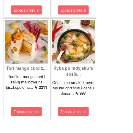
Zobacz przepis!
Zobacz przepis!
Tort mango curd z...
Ryba po indyjsku w
sosie...
Torcik z mango curd i
żelką malinową na
Orientalne smaki którym
biszkopcie na...
⇖ 2211
się nie oprzecie.Łosoś i
dorsz...
⇖ 997
Zobacz przepis!
Zobacz przepis!