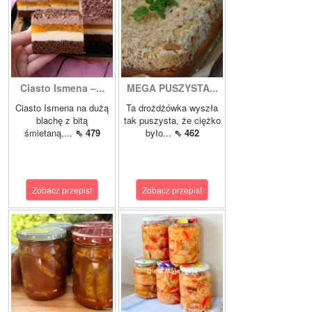
Ciasto Ismena –...
MEGA PUSZYSTA...
Ciasto Ismena na dużą
Ta drożdżówka wyszła
blachę z bitą
tak puszysta, że ciężko
śmietaną,...
⇖ 479
było...
⇖ 462
Zobacz przepis!
Zobacz przepis!