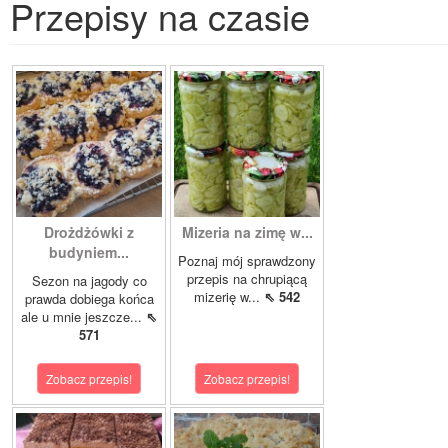
Przepisy na czasie
Drożdżówki z
Mizeria na zimę w...
budyniem...
Poznaj mój sprawdzony
przepis na chrupiącą
Sezon na jagody co
mizerię w...
⇖ 542
prawda dobiega końca
ale u mnie jeszcze...
⇖
571
Zobacz przepis!
Zobacz przepis!