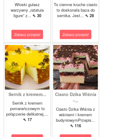
Włoski gulasz
To ciemne kruche ciasto
warzywny „ratatuia
to doskonała baza do
ligure” z...
⇖ 30
sernika. Jest...
⇖ 28
Zobacz przepis!
Zobacz przepis!
Sernik z kremem...
Ciasto Dzika Wiśnia
-...
Sernik z kremem
pomarańczowym to
Ciasto Dzika Wiśnia z
połączenie delikatnej,...
wiśniami i kremem
⇖ 17
budyniowymPrzepis...
⇖ 116