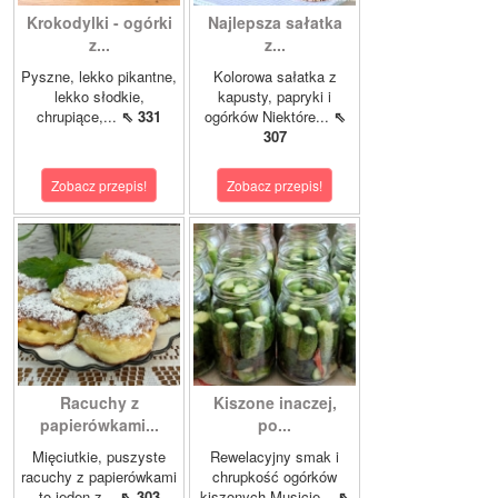
Krokodylki - ogórki
Najlepsza sałatka
z...
z...
Pyszne, lekko pikantne,
Kolorowa sałatka z
lekko słodkie,
kapusty, papryki i
chrupiące,...
⇖ 331
ogórków Niektóre...
⇖
307
Zobacz przepis!
Zobacz przepis!
Racuchy z
Kiszone inaczej,
papierówkami...
po...
Mięciutkie, puszyste
Rewelacyjny smak i
racuchy z papierówkami
chrupkość ogórków
to jeden z...
⇖ 303
kiszonych.Musicie...
⇖