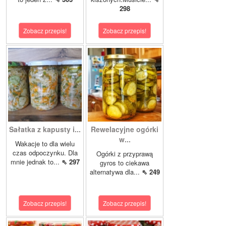
298
Zobacz przepis!
Zobacz przepis!
Sałatka z kapusty i...
Rewelacyjne ogórki
w...
Wakacje to dla wielu
czas odpoczynku. Dla
Ogórki z przyprawą
mnie jednak to...
⇖ 297
gyros to ciekawa
alternatywa dla...
⇖ 249
Zobacz przepis!
Zobacz przepis!