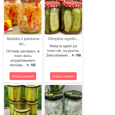
Sałatka z patisona
Obłędne ogórki...
do...
Robię te ogórki już
trzeci rok, są pyszne.
Od kiedy pamiętam, w
Zdecydowanie...
⇖ 188
moim domu
przygotowywano
domowe...
⇖ 192
Zobacz przepis!
Zobacz przepis!