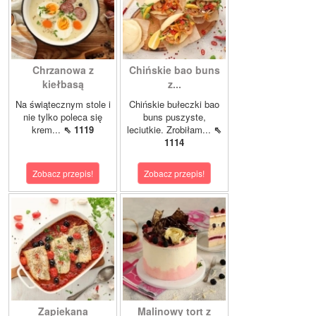
Chrzanowa z
Chińskie bao buns
kiełbasą
z...
Na świątecznym stole i
Chińskie bułeczki bao
nie tylko poleca się
buns puszyste,
krem...
⇖ 1119
leciutkie. Zrobiłam...
⇖
1114
Zobacz przepis!
Zobacz przepis!
Zapiekana
Malinowy tort z