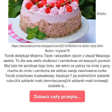
Źródło:
https://wesolakuchnia.blogspot.com/2014/06/tort-na-dzien-ojca.html
Autor: mysza75
Torcik dedykuje Mojemu Tacie i wszystkim ojcom z okazji Waszego
swieta. To dla was wiele slodkosci i usmiechow od waszych pociech.
Moj tata nie sprobuje tego tortu, ale wiem ze patrzy na mnie z gory,
macha do mnie i usmiecha sie widzac swoja zwariowana corke.
Torcik orzechowo truskawkowy. biszkopt:7 jaj srednich3/4 szklanki
cukru3/4 szklanki maki ziemniaczanej3/4 szklanki maki tortowej2
czubate ly...
Zobacz cały przepis...