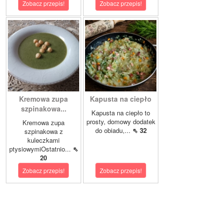
Zobacz przepis!
Zobacz przepis!
Kremowa zupa
Kapusta na ciepło
szpinakowa...
Kapusta na ciepło to
prosty, domowy dodatek
Kremowa zupa
do obiadu,...
⇖ 32
szpinakowa z
kuleczkami
ptysiowymiOstatnio...
⇖
20
Zobacz przepis!
Zobacz przepis!