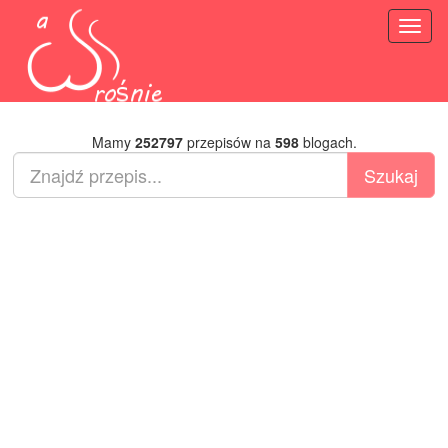
Toggl
naviga
Mamy
252797
przepisów na
598
blogach.