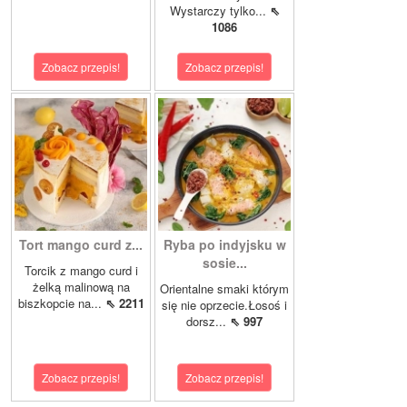
Wystarczy tylko...
⇖
1086
Zobacz przepis!
Zobacz przepis!
Tort mango curd z...
Ryba po indyjsku w
sosie...
Torcik z mango curd i
żelką malinową na
Orientalne smaki którym
biszkopcie na...
⇖ 2211
się nie oprzecie.Łosoś i
dorsz...
⇖ 997
Zobacz przepis!
Zobacz przepis!