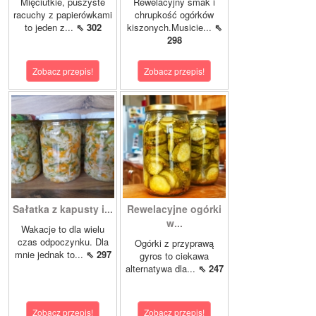
Mięciutkie, puszyste
Rewelacyjny smak i
racuchy z papierówkami
chrupkość ogórków
to jeden z...
⇖ 302
kiszonych.Musicie...
⇖
298
Zobacz przepis!
Zobacz przepis!
Sałatka z kapusty i...
Rewelacyjne ogórki
w...
Wakacje to dla wielu
czas odpoczynku. Dla
Ogórki z przyprawą
mnie jednak to...
⇖ 297
gyros to ciekawa
alternatywa dla...
⇖ 247
Zobacz przepis!
Zobacz przepis!