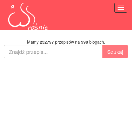
Toggl
naviga
Mamy
252797
przepisów na
598
blogach.