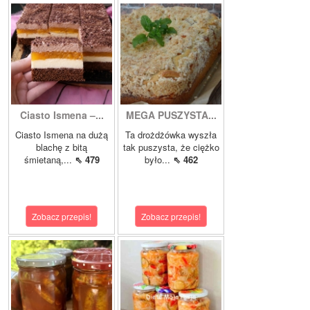
Ciasto Ismena –...
MEGA PUSZYSTA...
Ciasto Ismena na dużą
Ta drożdżówka wyszła
blachę z bitą
tak puszysta, że ciężko
śmietaną,...
⇖ 479
było...
⇖ 462
Zobacz przepis!
Zobacz przepis!