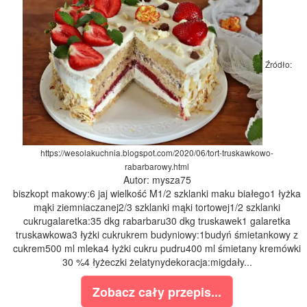
Źródło:
https://wesolakuchnia.blogspot.com/2020/06/tort-truskawkowo-
rabarbarowy.html
Autor: mysza75
biszkopt makowy:6 jaj wielkość M1/2 szklanki maku białego1 łyżka
mąki ziemniaczanej2/3 szklanki mąki tortowej1/2 szklanki
cukrugalaretka:35 dkg rabarbaru30 dkg truskawek1 galaretka
truskawkowa3 łyżki cukrukrem budyniowy:1budyń śmietankowy z
cukrem500 ml mleka4 łyżki cukru pudru400 ml śmietany kremówki
30 %4 łyżeczki żelatynydekoracja:migdały...
Zobacz cały przepis...