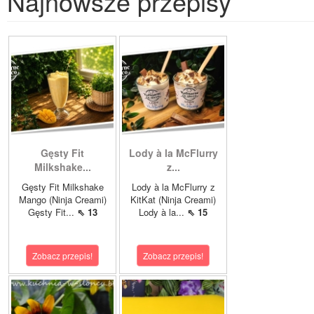
Najnowsze przepisy
Gęsty Fit
Lody à la McFlurry
Milkshake...
z...
Gęsty Fit Milkshake
Lody à la McFlurry z
Mango (Ninja Creami)
KitKat (Ninja Creami)
Gęsty Fit...
⇖ 13
Lody à la...
⇖ 15
Zobacz przepis!
Zobacz przepis!