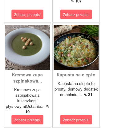
⇖ 107
Zobacz przepis!
Zobacz przepis!
Kremowa zupa
Kapusta na ciepło
szpinakowa...
Kapusta na ciepło to
prosty, domowy dodatek
Kremowa zupa
do obiadu,...
⇖ 31
szpinakowa z
kuleczkami
ptysiowymiOstatnio...
⇖
19
Zobacz przepis!
Zobacz przepis!