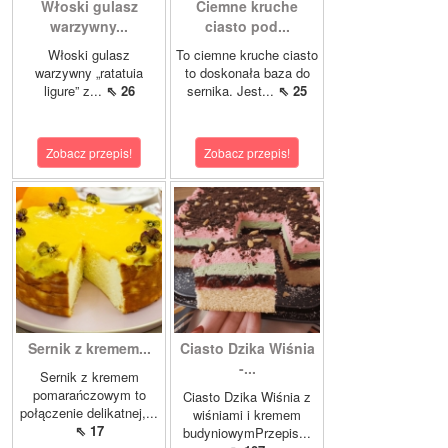
Włoski gulasz
Ciemne kruche
warzywny...
ciasto pod...
Włoski gulasz
To ciemne kruche ciasto
warzywny „ratatuia
to doskonała baza do
ligure” z...
⇖ 26
sernika. Jest...
⇖ 25
Zobacz przepis!
Zobacz przepis!
Sernik z kremem...
Ciasto Dzika Wiśnia
-...
Sernik z kremem
pomarańczowym to
Ciasto Dzika Wiśnia z
połączenie delikatnej,...
wiśniami i kremem
⇖ 17
budyniowymPrzepis...