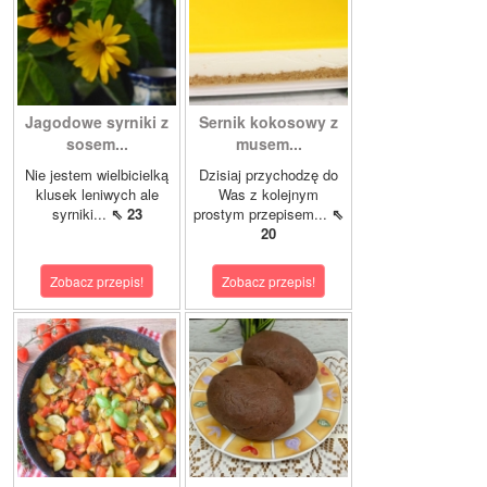
Jagodowe syrniki z
Sernik kokosowy z
sosem...
musem...
Nie jestem wielbicielką
Dzisiaj przychodzę do
klusek leniwych ale
Was z kolejnym
syrniki...
⇖ 23
prostym przepisem...
⇖
20
Zobacz przepis!
Zobacz przepis!