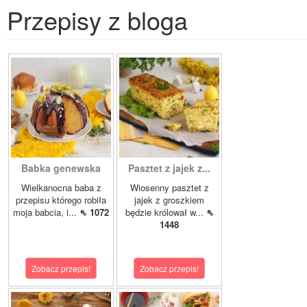
Przepisy z bloga
Babka genewska
Pasztet z jajek z...
Wielkanocna baba z
Wiosenny pasztet z
przepisu którego robiła
jajek z groszkiem
moja babcia, i...
⇖ 1072
będzie królował w...
⇖
1448
Zobacz przepis!
Zobacz przepis!