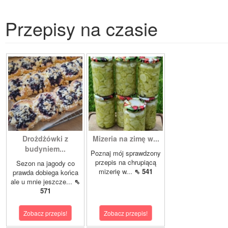
Przepisy na czasie
Drożdżówki z
Mizeria na zimę w...
budyniem...
Poznaj mój sprawdzony
przepis na chrupiącą
Sezon na jagody co
mizerię w...
⇖ 541
prawda dobiega końca
ale u mnie jeszcze...
⇖
571
Zobacz przepis!
Zobacz przepis!