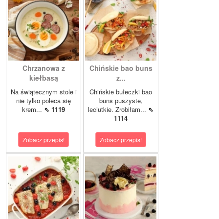
Chrzanowa z
Chińskie bao buns
kiełbasą
z...
Na świątecznym stole i
Chińskie bułeczki bao
nie tylko poleca się
buns puszyste,
krem...
⇖ 1119
leciutkie. Zrobiłam...
⇖
1114
Zobacz przepis!
Zobacz przepis!