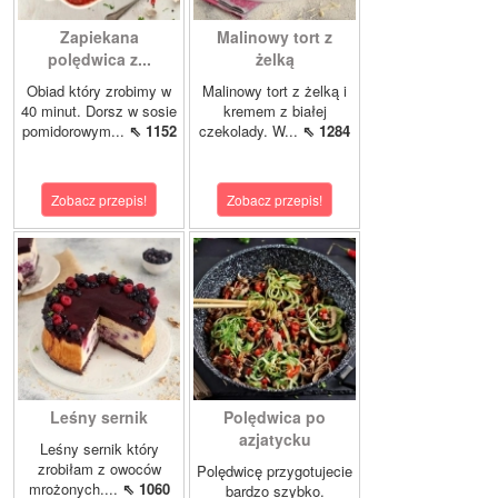
Zapiekana
Malinowy tort z
polędwica z...
żelką
Obiad który zrobimy w
Malinowy tort z żelką i
40 minut. Dorsz w sosie
kremem z białej
pomidorowym...
⇖ 1152
czekolady. W...
⇖ 1284
Zobacz przepis!
Zobacz przepis!
Leśny sernik
Polędwica po
azjatycku
Leśny sernik który
zrobiłam z owoców
Polędwicę przygotujecie
mrożonych....
⇖ 1060
bardzo szybko.