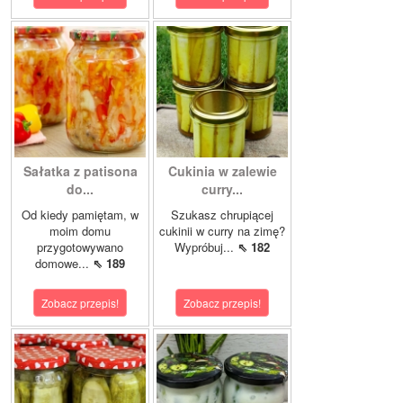
Sałatka z patisona
Cukinia w zalewie
do...
curry...
Od kiedy pamiętam, w
Szukasz chrupiącej
moim domu
cukinii w curry na zimę?
przygotowywano
Wypróbuj...
⇖ 182
domowe...
⇖ 189
Zobacz przepis!
Zobacz przepis!