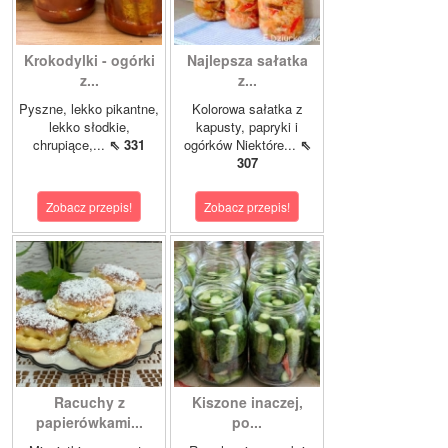
Krokodylki - ogórki
Najlepsza sałatka
z...
z...
Pyszne, lekko pikantne,
Kolorowa sałatka z
lekko słodkie,
kapusty, papryki i
chrupiące,...
⇖ 331
ogórków Niektóre...
⇖
307
Zobacz przepis!
Zobacz przepis!
Racuchy z
Kiszone inaczej,
papierówkami...
po...