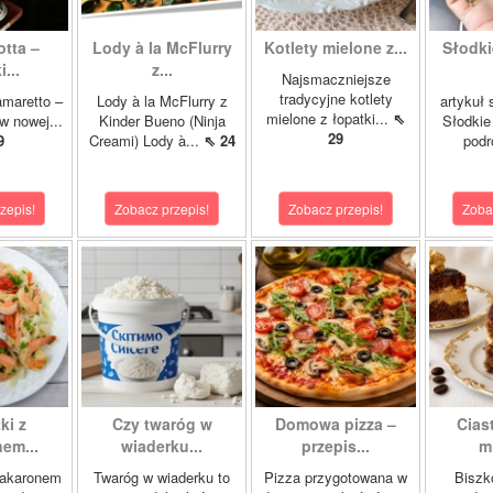
tta –
Lody à la McFlurry
Kotlety mielone z...
Słodki
...
z...
Najsmaczniejsze
tradycyjne kotlety
amaretto –
Lody à la McFlurry z
artykuł
mielone z łopatki...
⇖
w nowej...
Kinder Bueno (Ninja
Słodkie
29
9
Creami) Lody à...
⇖ 24
podr
zepis!
Zobacz przepis!
Zobacz przepis!
Zoba
ki z
Czy twaróg w
Domowa pizza –
Cias
em...
wiaderku...
przepis...
m
makaronem
Twaróg w wiaderku to
Pizza przygotowana w
Biszk