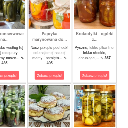
 konserwowe
Papryka
Krokodylki - ogórki
na...
marynowana do...
z...
oku według tej
Nasz przepis pochodzi
Pyszne, lekko pikantne,
 receptury
od znajomej naszej
lekko słodkie,
my nasze...
⇖
mamy i pamięta...
⇖
chrupiące,...
⇖ 367
435
405
cz przepis!
Zobacz przepis!
Zobacz przepis!