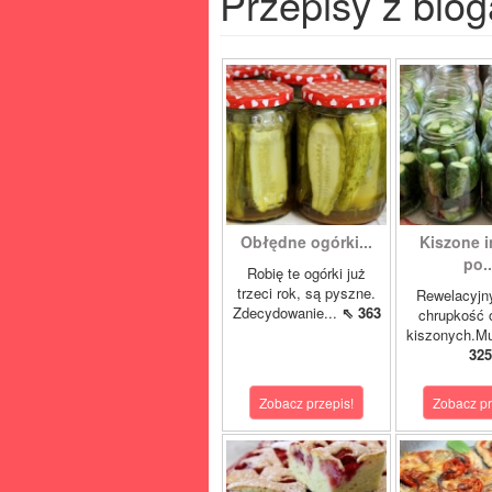
Przepisy z blog
Obłędne ogórki...
Kiszone i
po..
Robię te ogórki już
trzeci rok, są pyszne.
Rewelacyjn
Zdecydowanie...
⇖ 363
chrupkość 
kiszonych.Mu
325
Zobacz przepis!
Zobacz pr