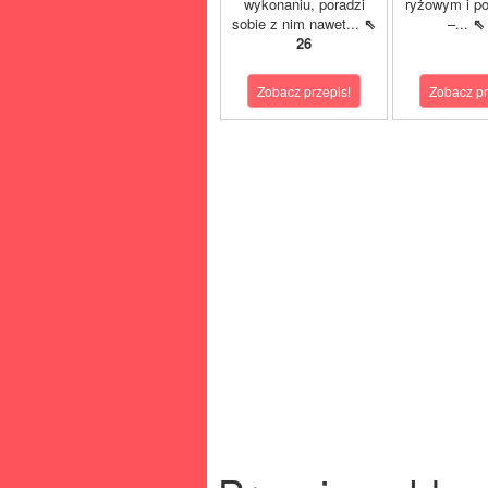
wykonaniu, poradzi
ryżowym i p
sobie z nim nawet...
⇖
–...
⇖
26
Zobacz przepis!
Zobacz pr