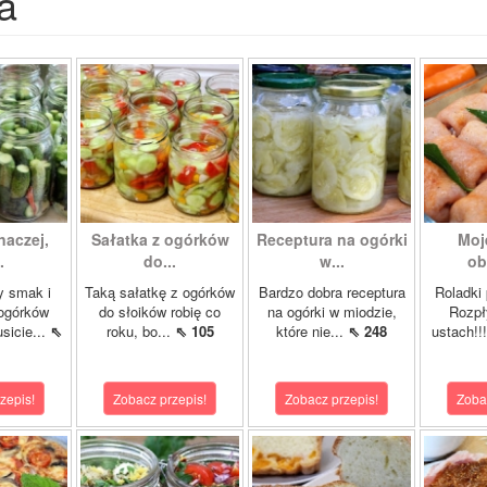
a
naczej,
Sałatka z ogórków
Receptura na ogórki
Moj
.
do...
w...
ob
y smak i
Taką sałatkę z ogórków
Bardzo dobra receptura
Roladki 
ogórków
do słoików robię co
na ogórki w miodzie,
Rozpł
sicie...
⇖
roku, bo...
⇖ 105
które nie...
⇖ 248
ustach!!
zepis!
Zobacz przepis!
Zobacz przepis!
Zoba