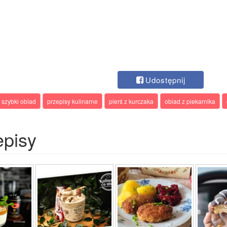
Udostępnij
szybki obiad
przepisy kulinarne
pierś z kurczaka
obiad z piekarnika
episy