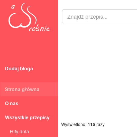
Dodaj bloga
Strona główna
O nas
Wszystkie przepisy
Wyświetlono:
115
razy
Hity dnia