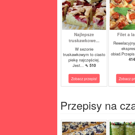
Najlepsze
Filet a l
truskawkowe...
Rewelacyjny
ekspre
W sezonie
obiad.Przepis
truskawkowym to ciasto
414
piekę najczęściej.
Jest...
⇖ 510
Zobacz przepis!
Zobacz pr
Przepisy na cz