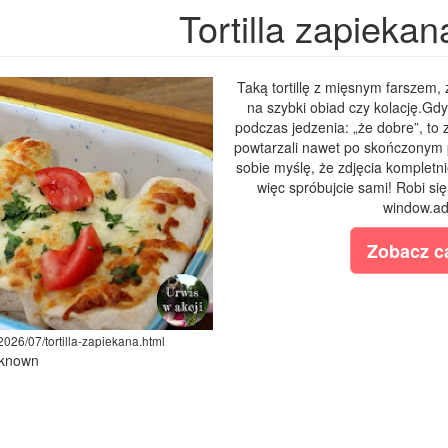
Tortilla zapiekan
Taką tortillę z mięsnym farszem, 
na szybki obiad czy kolację.Gdy
podczas jedzenia: „że dobre”, to 
powtarzali nawet po skończonym po
sobie myślę, że zdjęcia kompletni
więc spróbujcie sami! Robi si
window.ads
Zobacz ca
2026/07/tortilla-zapiekana.html
nknown