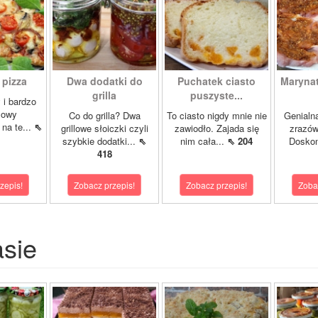
a pizza
Dwa dodatki do
Puchatek ciasto
Marynat
grilla
puszyste...
 i bardzo
sowy
Co do grilla? Dwa
To ciasto nigdy mnie nie
Genialn
 na te...
⇖
grillowe słoiczki czyli
zawiodło. Zajada się
zrazów
szybkie dodatki...
⇖
nim cała...
⇖ 204
Doskon
418
zepis!
Zobacz przepis!
Zobacz przepis!
Zoba
asie