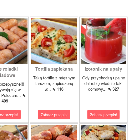
e roladki
Tortilla zapiekana
Izotonik na upały
iadowe
Taką tortillę z mięsnym
Gdy przychodzą upalne
farszem, zapieczoną
dni robię właśnie taki
przepyszne!!!
w...
⇖ 116
domowy...
⇖ 327
ywają się w
! Polecam...
⇖
499
cz przepis!
Zobacz przepis!
Zobacz przepis!