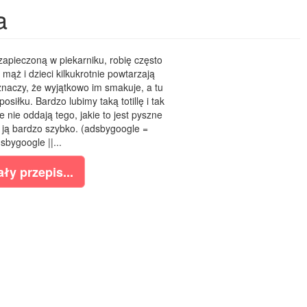
a
zapieczoną w piekarniku, robię często
 mąż i dzieci kilkukrotnie powtarzają
znaczy, że wyjątkowo im smakuje, a tu
siłku. Bardzo lubimy taką totillę i tak
e nie oddają tego, jakie to jest pyszne
ę ją bardzo szybko. (adsbygoogle =
bygoogle ||...
ły przepis...