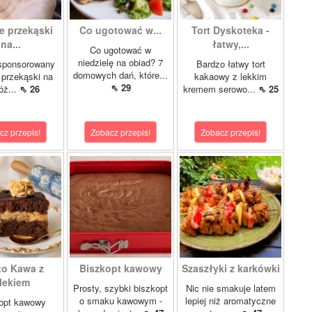
e przekąski
Co ugotować w...
Tort Dyskoteka -
na...
łatwy,...
Co ugotować w
niedzielę na obiad? 7
 sponsorowany
Bardzo łatwy tort
domowych dań, które...
 przekąski na
kakaowy z lekkim
⇖ 29
óż...
⇖ 26
kremem serowo...
⇖ 25
cz przepis!
Zobacz przepis!
Zobacz przepis!
to Kawa z
Biszkopt kawowy
Szaszłyki z karkówki
lekiem
Prosty, szybki biszkopt
Nic nie smakuje latem
o smaku kawowym -
lepiej niż aromatyczne
opt kawowy