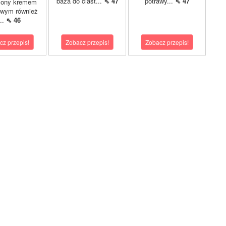
baza do ciast...
⇖ 47
potrawy...
⇖ 47
żony kremem
owym również
...
⇖ 46
cz przepis!
Zobacz przepis!
Zobacz przepis!