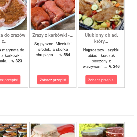
a do zrazów
Zrazy z karkówki -...
Ulubiony obiad,
z...
który...
Są pyszne. Mięciutki
środek, a skórka
a marynata do
Najprostszy i szybki
chrupiąca....
⇖ 584
 z karkówki.
obiad - kurczak
ale...
⇖ 323
pieczony z
warzywami....
⇖ 246
cz przepis!
Zobacz przepis!
Zobacz przepis!