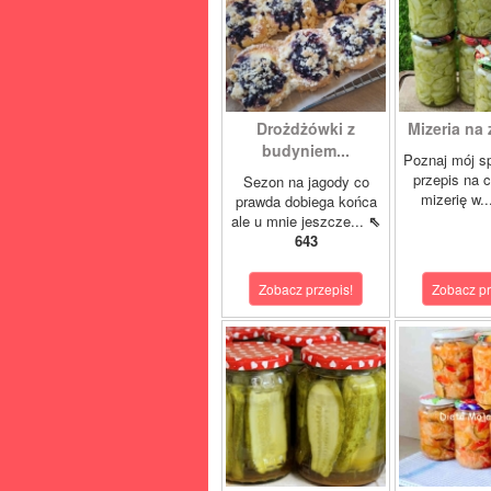
Drożdżówki z
Mizeria na 
budyniem...
Poznaj mój s
przepis na 
Sezon na jagody co
mizerię w.
prawda dobiega końca
ale u mnie jeszcze...
⇖
643
Zobacz przepis!
Zobacz pr