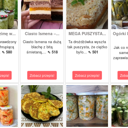
zimę w...
Ciasto Ismena –...
MEGA PUSZYSTA...
Ogórki
prawdzony
Ciasto Ismena na dużą
Ta drożdżówka wyszła
chrupiącą
blachę z bitą
tak puszysta, że ciężko
Jak co r
..
⇖ 580
śmietaną,...
⇖ 518
było...
⇖ 501
samej
zaprawia
zepis!
Zobacz przepis!
Zobacz przepis!
Zoba