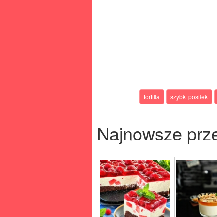
tortilla
szybki posiłek
Najnowsze prz