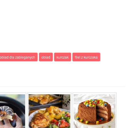
obiad dla zabieganych
obiad
kurczak
filet z kurczaka