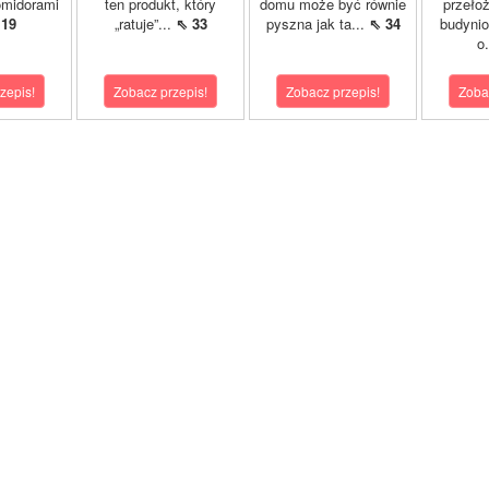
omidorami
ten produkt, który
domu może być równie
przeło
 19
„ratuje”...
⇖ 33
pyszna jak ta...
⇖ 34
budyni
o
zepis!
Zobacz przepis!
Zobacz przepis!
Zoba