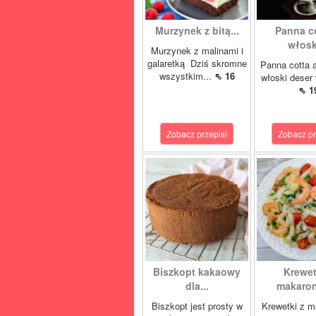
Murzynek z bitą...
Panna co
włoski
Murzynek z malinami i
galaretką Dziś skromne
Panna cotta 
wszystkim...
⇖ 16
włoski deser 
⇖ 1
Zobacz przepis!
Zobacz pr
Biszkopt kakaowy
Krewet
dla...
makaron
Biszkopt jest prosty w
Krewetki z 