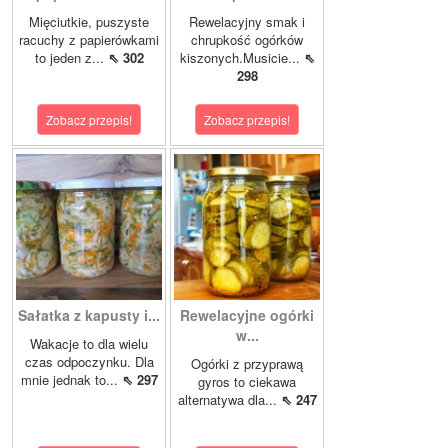
Mięciutkie, puszyste
Rewelacyjny smak i
racuchy z papierówkami
chrupkość ogórków
to jeden z...
⇖ 302
kiszonych.Musicie...
⇖
298
Zobacz przepis!
Zobacz przepis!
Sałatka z kapusty i...
Rewelacyjne ogórki
w...
Wakacje to dla wielu
czas odpoczynku. Dla
Ogórki z przyprawą
mnie jednak to...
⇖ 297
gyros to ciekawa
alternatywa dla...
⇖ 247