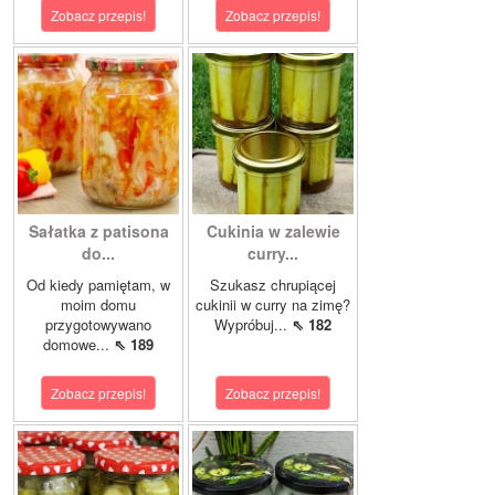
Zobacz przepis!
Zobacz przepis!
Sałatka z patisona
Cukinia w zalewie
do...
curry...
Od kiedy pamiętam, w
Szukasz chrupiącej
moim domu
cukinii w curry na zimę?
przygotowywano
Wypróbuj...
⇖ 182
domowe...
⇖ 189
Zobacz przepis!
Zobacz przepis!