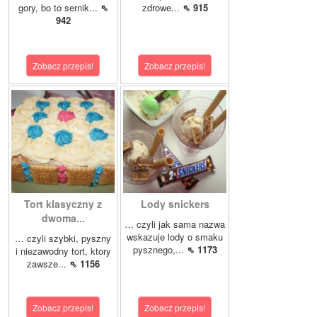
gory, bo to sernik...
⇖
zdrowe...
⇖ 915
942
Zobacz przepis!
Zobacz przepis!
Tort klasyczny z
Lody snickers
dwoma...
… czyli jak sama nazwa
wskazuje lody o smaku
… czyli szybki, pyszny
pysznego,...
⇖ 1173
i niezawodny tort, ktory
zawsze...
⇖ 1156
Zobacz przepis!
Zobacz przepis!