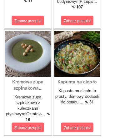
⇖ 17
budyniowymPrzepis...
⇖ 107
Zobacz przepis!
Zobacz przepis!
Kremowa zupa
Kapusta na ciepło
szpinakowa...
Kapusta na ciepło to
prosty, domowy dodatek
Kremowa zupa
do obiadu,...
⇖ 31
szpinakowa z
kuleczkami
ptysiowymiOstatnio...
⇖
19
Zobacz przepis!
Zobacz przepis!