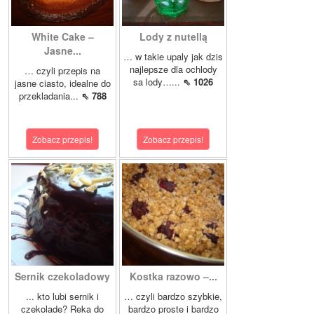
White Cake –
Lody z nutellą
Jasne...
… w takie upaly jak dzis
najlepsze dla ochlody
… czyli przepis na
sa lody…...
⇖ 1026
jasne ciasto, idealne do
przekladania...
⇖ 788
Zobacz przepis!
Zobacz przepis!
Sernik czekoladowy
Kostka razowo –...
... kto lubi sernik i
… czyli bardzo szybkie,
czekolade? Reka do
bardzo proste i bardzo