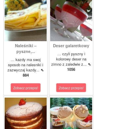
Naleśniki –
Deser galaretkowy
pyszne,...
… czyli pyszny i
kolorowy deser na
… kazdy ma swoj
zimno z zaledwie z...
⇖
sposob na nalesniki i
1056
zazwyczaj kazdy...
⇖
884
Zobacz przepis!
Zobacz przepis!