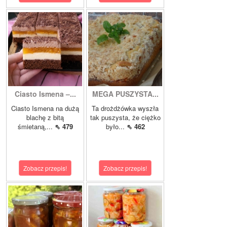
Ciasto Ismena –...
MEGA PUSZYSTA...
Ciasto Ismena na dużą
Ta drożdżówka wyszła
blachę z bitą
tak puszysta, że ciężko
śmietaną,...
⇖ 479
było...
⇖ 462
Zobacz przepis!
Zobacz przepis!