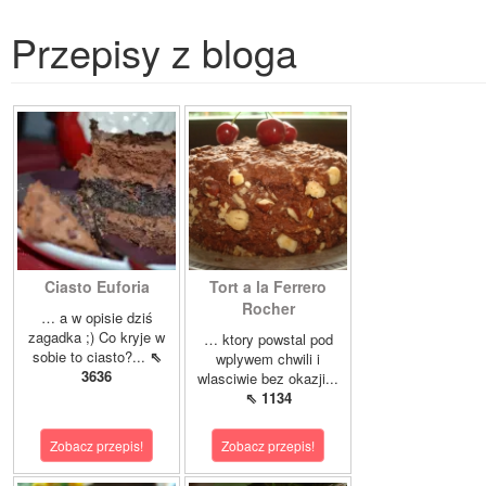
Przepisy z bloga
Ciasto Euforia
Tort a la Ferrero
Rocher
… a w opisie dziś
zagadka ;) Co kryje w
… ktory powstal pod
sobie to ciasto?...
⇖
wplywem chwili i
3636
wlasciwie bez okazji...
⇖ 1134
Zobacz przepis!
Zobacz przepis!