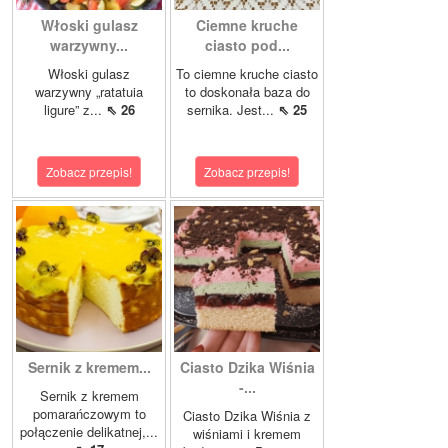
Włoski gulasz
Ciemne kruche
warzywny...
ciasto pod...
Włoski gulasz
To ciemne kruche ciasto
warzywny „ratatuia
to doskonała baza do
ligure” z...
⇖ 26
sernika. Jest...
⇖ 25
Zobacz przepis!
Zobacz przepis!
Sernik z kremem...
Ciasto Dzika Wiśnia
-...
Sernik z kremem
pomarańczowym to
Ciasto Dzika Wiśnia z
połączenie delikatnej,...
wiśniami i kremem