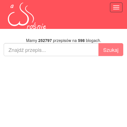
Toggl
naviga
Mamy
252797
przepisów na
598
blogach.