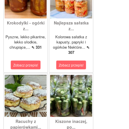
Krokodylki - ogórki
Najlepsza sałatka
z...
z...
Pyszne, lekko pikantne,
Kolorowa sałatka z
lekko słodkie,
kapusty, papryki i
chrupiące,...
⇖ 331
ogórków Niektóre...
⇖
307
Zobacz przepis!
Zobacz przepis!
Racuchy z
Kiszone inaczej,
papierówkami...
po...