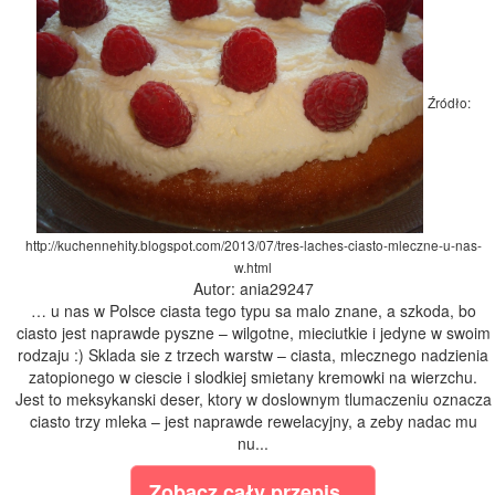
Źródło:
http://kuchennehity.blogspot.com/2013/07/tres-laches-ciasto-mleczne-u-nas-
w.html
Autor: ania29247
… u nas w Polsce ciasta tego typu sa malo znane, a szkoda, bo
ciasto jest naprawde pyszne – wilgotne, mieciutkie i jedyne w swoim
rodzaju :) Sklada sie z trzech warstw – ciasta, mlecznego nadzienia
zatopionego w ciescie i slodkiej smietany kremowki na wierzchu.
Jest to meksykanski deser, ktory w doslownym tlumaczeniu oznacza
ciasto trzy mleka – jest naprawde rewelacyjny, a zeby nadac mu
nu...
Zobacz cały przepis...