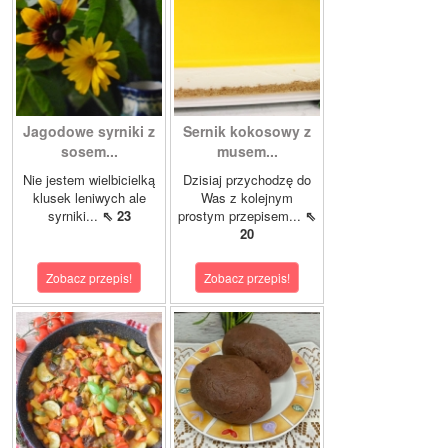
Jagodowe syrniki z
Sernik kokosowy z
sosem...
musem...
Nie jestem wielbicielką
Dzisiaj przychodzę do
klusek leniwych ale
Was z kolejnym
syrniki...
⇖ 23
prostym przepisem...
⇖
20
Zobacz przepis!
Zobacz przepis!