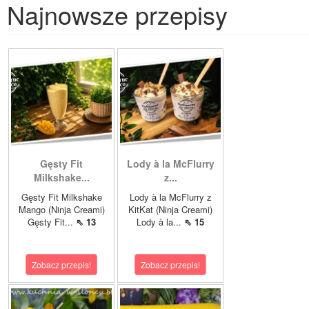
Najnowsze przepisy
Gęsty Fit
Lody à la McFlurry
Milkshake...
z...
Gęsty Fit Milkshake
Lody à la McFlurry z
Mango (Ninja Creami)
KitKat (Ninja Creami)
Gęsty Fit...
⇖ 13
Lody à la...
⇖ 15
Zobacz przepis!
Zobacz przepis!