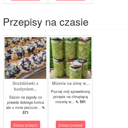
Przepisy na czasie
Drożdżówki z
Mizeria na zimę w...
budyniem...
Poznaj mój sprawdzony
przepis na chrupiącą
Sezon na jagody co
mizerię w...
⇖ 541
prawda dobiega końca
ale u mnie jeszcze...
⇖
571
Zobacz przepis!
Zobacz przepis!