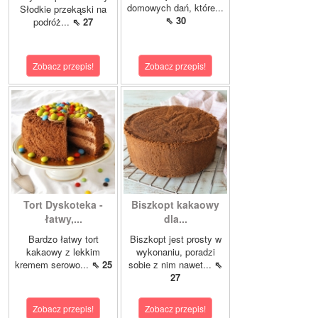
domowych dań, które...
Słodkie przekąski na
⇖ 30
podróż...
⇖ 27
Zobacz przepis!
Zobacz przepis!
Tort Dyskoteka -
Biszkopt kakaowy
łatwy,...
dla...
Bardzo łatwy tort
Biszkopt jest prosty w
kakaowy z lekkim
wykonaniu, poradzi
kremem serowo...
⇖ 25
sobie z nim nawet...
⇖
27
Zobacz przepis!
Zobacz przepis!