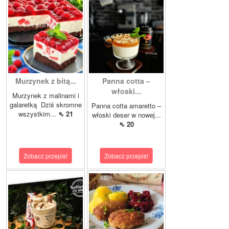
Murzynek z bitą...
Panna cotta –
włoski...
Murzynek z malinami i
galaretką Dziś skromne
Panna cotta amaretto –
wszystkim...
⇖ 21
włoski deser w nowej...
⇖ 20
Zobacz przepis!
Zobacz przepis!