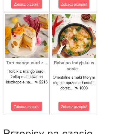
Zobacz przepis!
Zobacz przepis!
Tort mango curd z...
Ryba po indyjsku w
sosie...
Torcik z mango curd i
żelką malinową na
Orientalne smaki którym
biszkopcie na...
⇖ 2213
się nie oprzecie.Łosoś i
dorsz...
⇖ 1000
Zobacz przepis!
Zobacz przepis!
Przepisy na czasie