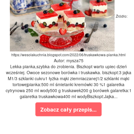
Źródło:
https://wesolakuchnia.blogspot.com/2022/06/truskawkowa-pianka.html
Autor: mysza75
Lekka pianka,szybka do zrobienia. Biszkopt warto upiec dzień
wcześniej. Owoce sezonowe borówka i truskawka. biszkopt:3 jajka
M1/3 szklanki cukru1 łyżka mąki ziemniaczanej1/2 szklanki mąki
tortowejpianka:500 ml śmietanki kremówki 30 %1 galaretka
cytrynowa 250 ml wody500 g truskawek200 g borówek galaretka:1
galaretka truskawkowa400 ml wodyBiszkopt:Jajka...
Zobacz cały przepis...