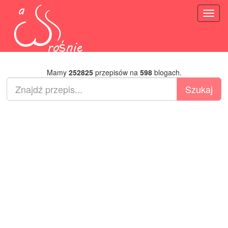
Toggl
naviga
Mamy
252825
przepisów na
598
blogach.