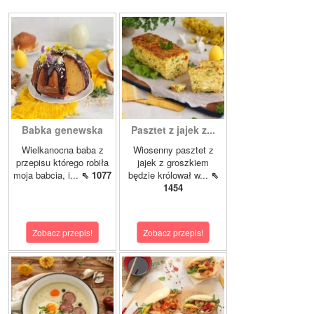
Babka genewska
Pasztet z jajek z...
Wielkanocna baba z
Wiosenny pasztet z
przepisu którego robiła
jajek z groszkiem
moja babcia, i...
⇖ 1077
będzie królował w...
⇖
1454
Zobacz przepis!
Zobacz przepis!