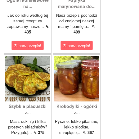
Ogórki konserwowe
Papryka
na...
marynowana do...
Jak co roku według tej
Nasz przepis pochodzi
samej receptury
od znajomej naszej
zaprawiamy nasze...
⇖
mamy i pamięta...
⇖
435
409
Zobacz przepis!
Zobacz przepis!
Szybkie placuszki
Krokodylki - ogórki
z...
z...
Masz cukinię i kilka
Pyszne, lekko pikantne,
prostych składników?
lekko słodkie,
Przygotuj...
⇖ 375
chrupiące,...
⇖ 367