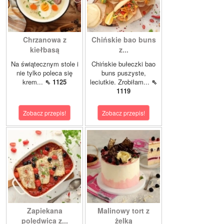
Chrzanowa z
Chińskie bao buns
kiełbasą
z...
Na świątecznym stole i
Chińskie bułeczki bao
nie tylko poleca się
buns puszyste,
krem...
⇖ 1125
leciutkie. Zrobiłam...
⇖
1119
Zobacz przepis!
Zobacz przepis!
Zapiekana
Malinowy tort z
polędwica z...
żelką