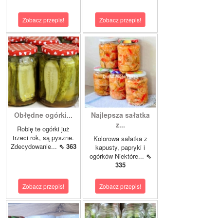
Zobacz przepis!
Zobacz przepis!
Obłędne ogórki...
Najlepsza sałatka
z...
Robię te ogórki już
trzeci rok, są pyszne.
Kolorowa sałatka z
Zdecydowanie...
⇖ 363
kapusty, papryki i
ogórków Niektóre...
⇖
335
Zobacz przepis!
Zobacz przepis!