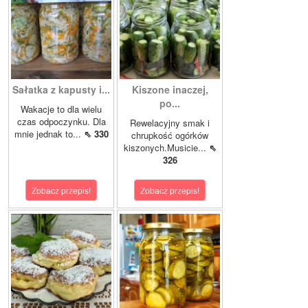
Sałatka z kapusty i...
Kiszone inaczej,
po...
Wakacje to dla wielu
czas odpoczynku. Dla
Rewelacyjny smak i
mnie jednak to...
⇖ 330
chrupkość ogórków
kiszonych.Musicie...
⇖
326
Zobacz przepis!
Zobacz przepis!