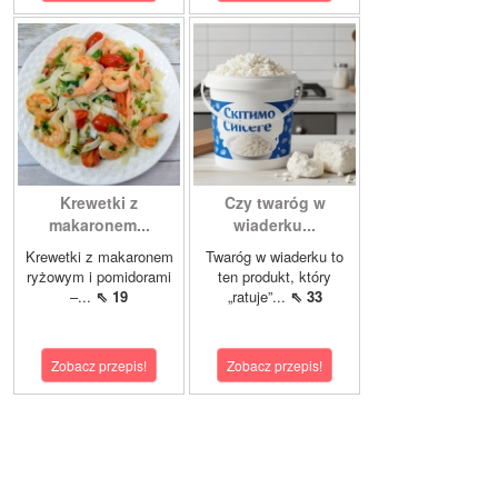
Krewetki z
Czy twaróg w
makaronem...
wiaderku...
Krewetki z makaronem
Twaróg w wiaderku to
ryżowym i pomidorami
ten produkt, który
–...
⇖ 19
„ratuje”...
⇖ 33
Zobacz przepis!
Zobacz przepis!