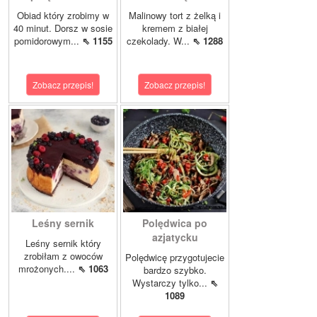
Obiad który zrobimy w
Malinowy tort z żelką i
40 minut. Dorsz w sosie
kremem z białej
pomidorowym...
⇖ 1155
czekolady. W...
⇖ 1288
Zobacz przepis!
Zobacz przepis!
Leśny sernik
Polędwica po
azjatycku
Leśny sernik który
zrobiłam z owoców
Polędwicę przygotujecie
mrożonych....
⇖ 1063
bardzo szybko.
Wystarczy tylko...
⇖
1089