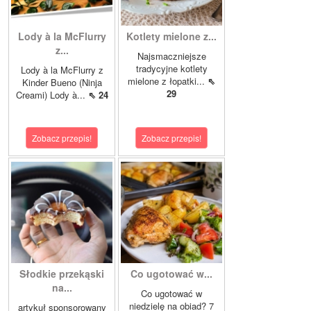
Lody à la McFlurry
Kotlety mielone z...
z...
Najsmaczniejsze
tradycyjne kotlety
Lody à la McFlurry z
mielone z łopatki...
⇖
Kinder Bueno (Ninja
29
Creami) Lody à...
⇖ 24
Zobacz przepis!
Zobacz przepis!
Słodkie przekąski
Co ugotować w...
na...
Co ugotować w
niedzielę na obiad? 7
artykuł sponsorowany