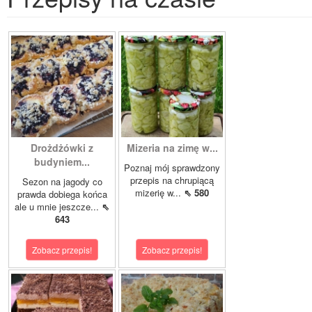
Drożdżówki z
Mizeria na zimę w...
budyniem...
Poznaj mój sprawdzony
przepis na chrupiącą
Sezon na jagody co
mizerię w...
⇖ 580
prawda dobiega końca
ale u mnie jeszcze...
⇖
643
Zobacz przepis!
Zobacz przepis!