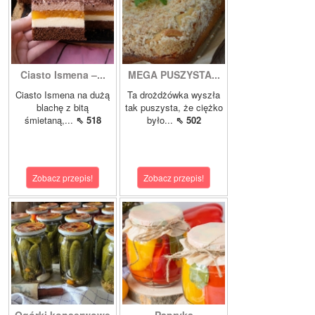
Ciasto Ismena –...
MEGA PUSZYSTA...
Ciasto Ismena na dużą
Ta drożdżówka wyszła
blachę z bitą
tak puszysta, że ciężko
śmietaną,...
⇖ 518
było...
⇖ 502
Zobacz przepis!
Zobacz przepis!