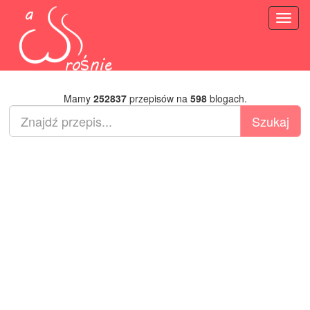
Toggl
naviga
Mamy
252837
przepisów na
598
blogach.