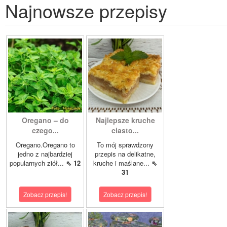
Najnowsze przepisy
Oregano – do
Najlepsze kruche
czego...
ciasto...
Oregano.Oregano to
To mój sprawdzony
jedno z najbardziej
przepis na delikatne,
popularnych ziół...
⇖ 12
kruche i maślane...
⇖
31
Zobacz przepis!
Zobacz przepis!