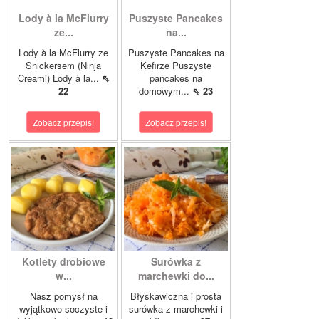
Lody à la McFlurry
Puszyste Pancakes
ze...
na...
Lody à la McFlurry ze
Puszyste Pancakes na
Snickersem (Ninja
Kefirze Puszyste
Creami) Lody à la...
⇖
pancakes na
22
domowym...
⇖ 23
Zobacz przepis!
Zobacz przepis!
Kotlety drobiowe
Surówka z
w...
marchewki do...
Nasz pomysł na
Błyskawiczna i prosta
wyjątkowo soczyste i
surówka z marchewki i