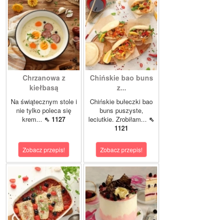
Chrzanowa z
Chińskie bao buns
kiełbasą
z...
Na świątecznym stole i
Chińskie bułeczki bao
nie tylko poleca się
buns puszyste,
krem...
⇖ 1127
leciutkie. Zrobiłam...
⇖
1121
Zobacz przepis!
Zobacz przepis!