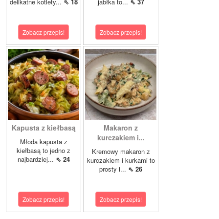
delikatne kotlety...
⇖ 18
jabłka to...
⇖ 37
Zobacz przepis!
Zobacz przepis!
Kapusta z kiełbasą
Makaron z
kurczakiem i...
Młoda kapusta z
kiełbasą to jedno z
Kremowy makaron z
najbardziej...
⇖ 24
kurczakiem i kurkami to
prosty i...
⇖ 26
Zobacz przepis!
Zobacz przepis!