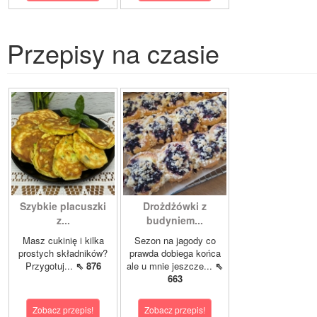
Przepisy na czasie
Szybkie placuszki
Drożdżówki z
z...
budyniem...
Masz cukinię i kilka
Sezon na jagody co
prostych składników?
prawda dobiega końca
Przygotuj...
⇖ 876
ale u mnie jeszcze...
⇖
663
Zobacz przepis!
Zobacz przepis!