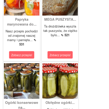
Papryka
MEGA PUSZYSTA...
marynowana do...
Ta drożdżówka wyszła
tak puszysta, że ciężko
Nasz przepis pochodzi
było...
⇖ 521
od znajomej naszej
mamy i pamięta...
⇖
531
Zobacz przepis!
Zobacz przepis!
Ogórki konserwowe
Obłędne ogórki...
na...