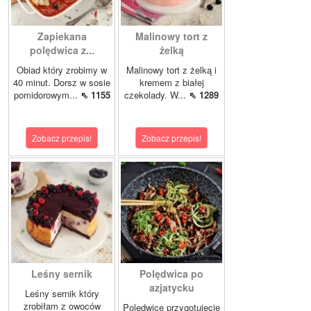
Zapiekana
Malinowy tort z
polędwica z...
żelką
Obiad który zrobimy w
Malinowy tort z żelką i
40 minut. Dorsz w sosie
kremem z białej
pomidorowym...
⇖ 1155
czekolady. W...
⇖ 1289
Zobacz przepis!
Zobacz przepis!
Leśny sernik
Polędwica po
azjatycku
Leśny sernik który
zrobiłam z owoców
Polędwicę przygotujecie