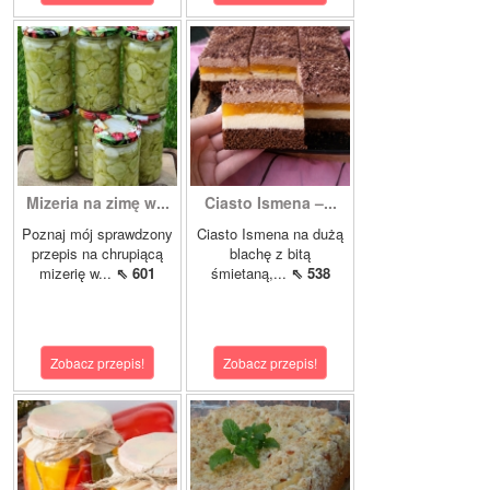
Mizeria na zimę w...
Ciasto Ismena –...
Poznaj mój sprawdzony
Ciasto Ismena na dużą
przepis na chrupiącą
blachę z bitą
mizerię w...
⇖ 601
śmietaną,...
⇖ 538
Zobacz przepis!
Zobacz przepis!