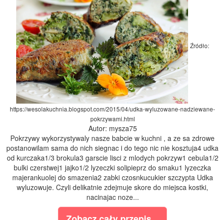
Źródło:
https://wesolakuchnia.blogspot.com/2015/04/udka-wyluzowane-nadziewane-
pokrzywami.html
Autor: mysza75
Pokrzywy wykorzystywaly nasze babcie w kuchni , a ze sa zdrowe
postanowilam sama do nich siegnac i do tego nic nie kosztuja4 udka
od kurczaka1/3 brokula3 garscie lisci z mlodych pokrzyw1 cebula1/2
bulki czerstwej1 jajko1/2 lyzeczki solipieprz do smaku1 lyzeczka
majerankuolej do smazenia2 zabki czosnkucukier szczypta Udka
wyluzowuje. Czyli delikatnie zdejmuje skore do miejsca kostki,
nacinajac noze...
Zobacz cały przepis...