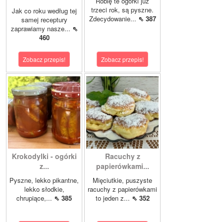
Robię te ogórki już
trzeci rok, są pyszne.
Jak co roku według tej
Zdecydowanie...
⇖ 387
samej receptury
zaprawiamy nasze...
⇖
460
Zobacz przepis!
Zobacz przepis!
Krokodylki - ogórki
Racuchy z
z...
papierówkami...
Pyszne, lekko pikantne,
Mięciutkie, puszyste
lekko słodkie,
racuchy z papierówkami
chrupiące,...
⇖ 385
to jeden z...
⇖ 352