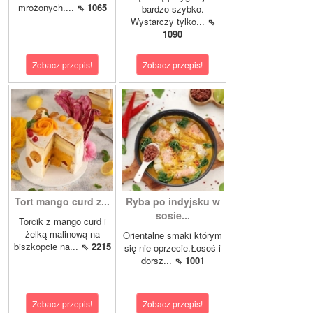
mrożonych....
⇖ 1065
bardzo szybko.
Wystarczy tylko...
⇖
1090
Zobacz przepis!
Zobacz przepis!
Tort mango curd z...
Ryba po indyjsku w
sosie...
Torcik z mango curd i
żelką malinową na
Orientalne smaki którym
biszkopcie na...
⇖ 2215
się nie oprzecie.Łosoś i
dorsz...
⇖ 1001
Zobacz przepis!
Zobacz przepis!