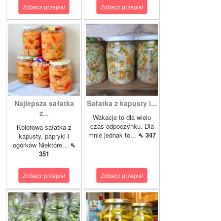
Zobacz przepis!
Zobacz przepis!
Najlepsza sałatka
Sałatka z kapusty i...
z...
Wakacje to dla wielu
czas odpoczynku. Dla
Kolorowa sałatka z
mnie jednak to...
⇖ 347
kapusty, papryki i
ogórków Niektóre...
⇖
351
Zobacz przepis!
Zobacz przepis!