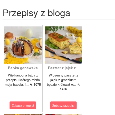
Przepisy z bloga
Babka genewska
Pasztet z jajek z...
Wielkanocna baba z
Wiosenny pasztet z
przepisu którego robiła
jajek z groszkiem
moja babcia, i...
⇖ 1078
będzie królował w...
⇖
1456
Zobacz przepis!
Zobacz przepis!