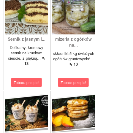
Sernik z jasnym i...
mizeria z ogórków
na...
Delikatny, kremowy
sernik na kruchym
składniki:5 kg świeżych
cieście, z piękną...
⇖
ogórków gruntowych6...
13
⇖ 13
Zobacz przepis!
Zobacz przepis!