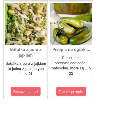
Sałatka z pora z
Przepis na ogórki...
jajkiem
Chrupiące i
orzeźwiające ogórki
Sałatka z pora z jajkiem
małosolne, które są...
⇖
to jedna z prostszych
22
i...
⇖ 21
Zobacz przepis!
Zobacz przepis!