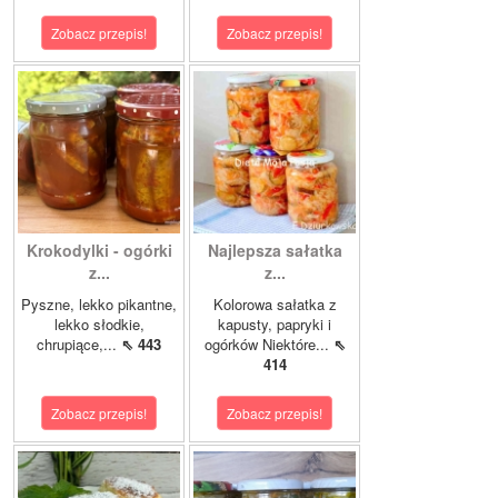
Zobacz przepis!
Zobacz przepis!
Krokodylki - ogórki
Najlepsza sałatka
z...
z...
Pyszne, lekko pikantne,
Kolorowa sałatka z
lekko słodkie,
kapusty, papryki i
chrupiące,...
⇖ 443
ogórków Niektóre...
⇖
414
Zobacz przepis!
Zobacz przepis!