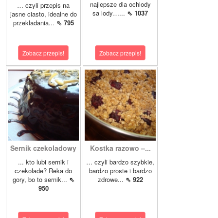
najlepsze dla ochlody
… czyli przepis na
sa lody…...
⇖ 1037
jasne ciasto, idealne do
przekladania...
⇖ 795
Zobacz przepis!
Zobacz przepis!
Sernik czekoladowy
Kostka razowo –...
... kto lubi sernik i
… czyli bardzo szybkie,
czekolade? Reka do
bardzo proste i bardzo
gory, bo to sernik...
⇖
zdrowe...
⇖ 922
950