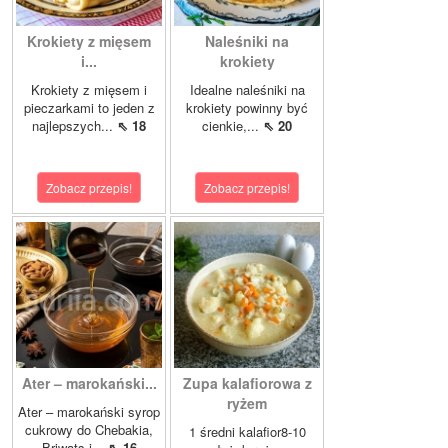
Krokiety z mięsem
Naleśniki na
i...
krokiety
Krokiety z mięsem i
Idealne naleśniki na
pieczarkami to jeden z
krokiety powinny być
najlepszych...
⇖ 18
cienkie,...
⇖ 20
Zobacz przepis!
Zobacz przepis!
Ater – marokański...
Zupa kalafiorowa z
ryżem
Ater – marokański syrop
cukrowy do Chebakia,
1 średni kalafior8-10
Briwats i...
⇖ 16