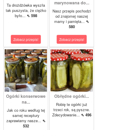
marynowana do...
Ta drożdżówka wyszła
tak puszysta, że ciężko
Nasz przepis pochodzi
było...
⇖ 598
od znajomej naszej
mamy i pamięta...
⇖
580
Zobacz przepis!
Zobacz przepis!
Ogórki konserwowe
Obłędne ogórki...
na...
Robię te ogórki już
trzeci rok, są pyszne.
Jak co roku według tej
Zdecydowanie...
⇖ 496
samej receptury
zaprawiamy nasze...
⇖
532