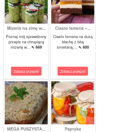
Mizeria na zimę w...
Ciasto Ismena –...
Poznaj mój sprawdzony
Ciasto Ismena na dużą
przepis na chrupiącą
blachę z bitą
mizerię w...
⇖ 669
śmietaną,...
⇖ 600
Zobacz przepis!
Zobacz przepis!
MEGA PUSZYSTA...
Papryka