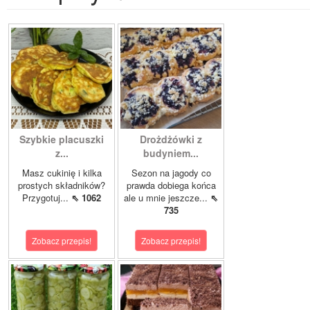
Szybkie placuszki
Drożdżówki z
z...
budyniem...
Masz cukinię i kilka
Sezon na jagody co
prostych składników?
prawda dobiega końca
Przygotuj...
⇖ 1062
ale u mnie jeszcze...
⇖
735
Zobacz przepis!
Zobacz przepis!