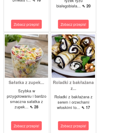
łyżek ryżu
białegobiała...
⇖ 20
Zobacz przepis!
Zobacz przepis!
Sałatka z zupek...
Roladki z bakłażana
z...
Szybka w
przygotowaniu i bardzo
Roladki z bakłażana z
smaczna sałatka z
serem i orzechami
zupek...
⇖ 28
włoskimi to...
⇖ 17
Zobacz przepis!
Zobacz przepis!