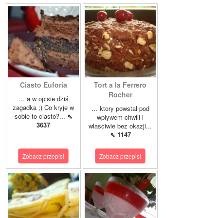
Ciasto Euforia
Tort a la Ferrero
Rocher
… a w opisie dziś
zagadka ;) Co kryje w
… ktory powstal pod
sobie to ciasto?...
⇖
wplywem chwili i
3637
wlasciwie bez okazji...
⇖ 1147
Zobacz przepis!
Zobacz przepis!