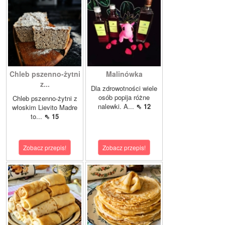
Chleb pszenno-żytni
Malinówka
z...
Dla zdrowotności wiele
osób popija różne
Chleb pszenno-żytni z
nalewki. A...
⇖ 12
włoskim Lievito Madre
to...
⇖ 15
Zobacz przepis!
Zobacz przepis!