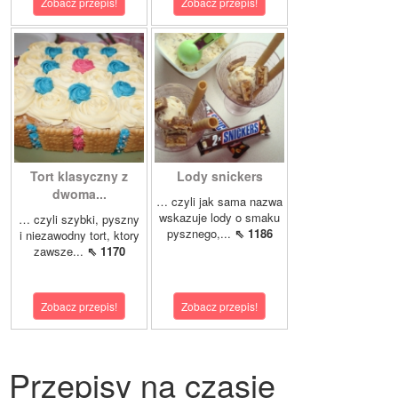
Zobacz przepis!
Zobacz przepis!
Tort klasyczny z
Lody snickers
dwoma...
… czyli jak sama nazwa
wskazuje lody o smaku
… czyli szybki, pyszny
pysznego,...
⇖ 1186
i niezawodny tort, ktory
zawsze...
⇖ 1170
Zobacz przepis!
Zobacz przepis!
Przepisy na czasie