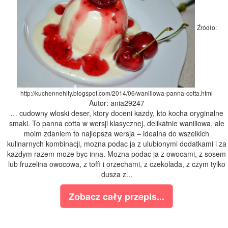
Źródło:
http://kuchennehity.blogspot.com/2014/06/waniliowa-panna-cotta.html
Autor: ania29247
… cudowny wloski deser, ktory doceni kazdy, kto kocha oryginalne
smaki. To panna cotta w wersji klasycznej, delikatnie waniliowa, ale
moim zdaniem to najlepsza wersja – idealna do wszelkich
kulinarnych kombinacji, mozna podac ja z ulubionymi dodatkami i za
kazdym razem moze byc inna. Mozna podac ja z owocami, z sosem
lub fruzelina owocowa, z toffi i orzechami, z czekolada, z czym tylko
dusza z...
Zobacz cały przepis...