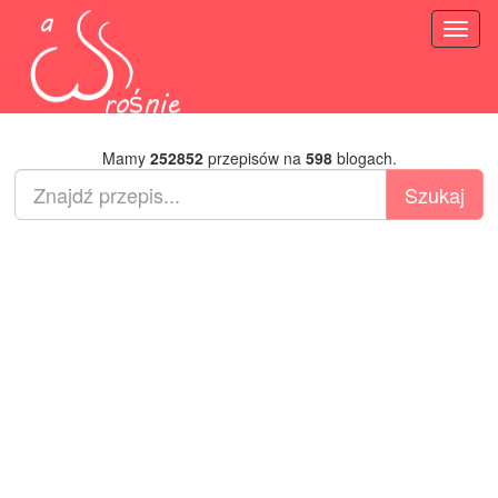
Toggl
naviga
Mamy
252852
przepisów na
598
blogach.