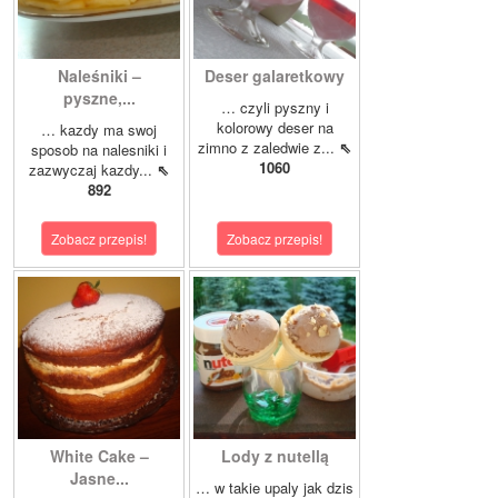
Naleśniki –
Deser galaretkowy
pyszne,...
… czyli pyszny i
kolorowy deser na
… kazdy ma swoj
zimno z zaledwie z...
⇖
sposob na nalesniki i
1060
zazwyczaj kazdy...
⇖
892
Zobacz przepis!
Zobacz przepis!
White Cake –
Lody z nutellą
Jasne...
… w takie upaly jak dzis