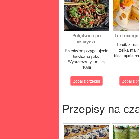
Polędwica po
Tort mango 
azjatycku
Torcik z man
żelką mali
Polędwicę przygotujecie
biszkopcie na
bardzo szybko.
Wystarczy tylko...
⇖
1086
Zobacz przepis!
Zobacz pr
Przepisy na cz