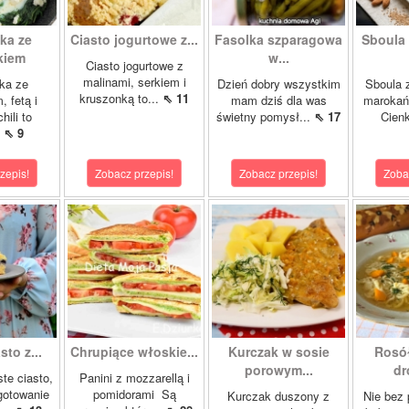
ka ze
Ciasto jogurtowe z...
Fasolka szparagowa
Sboula 
kiem
w...
Ciasto jogurtowe z
malinami, serkiem i
ka ze
Dzień dobry wszystkim
Sboula 
kruszonką to...
⇖ 11
, fetą i
mam dziś dla was
marokańs
hili to
świetny pomysł...
⇖ 17
Cienk
.
⇖ 9
zepis!
Zobacz przepis!
Zobacz przepis!
Zoba
sto z...
Chrupiące włoskie...
Kurczak w sosie
Rosó
porowym...
dr
ste ciasto,
Panini z mozzarellą i
gotowanie
pomidorami Są
Kurczak duszony z
Nie bez