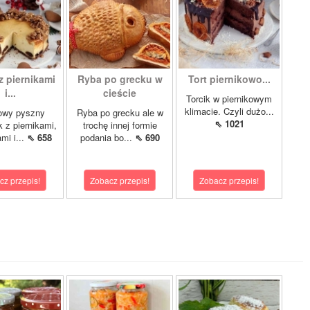
z piernikami
Ryba po grecku w
Tort piernikowo...
i...
cieście
Torcik w piernikowym
klimacie. Czyli dużo...
owy pyszny
Ryba po grecku ale w
⇖ 1021
k z piernikami,
trochę innej formie
mi i...
⇖ 658
podania bo...
⇖ 690
cz przepis!
Zobacz przepis!
Zobacz przepis!