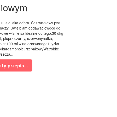
niowym
, ale jaka dobra. Sos wisniowy jest
ie laczy. Uwielbiam dodawac owoce do
kowe wisnie sa idealne do tego.30 dkg
l, pieprz czarny, czerwonynatka,
estek100 ml wina czerwonego1 lyzka
ikikardamonolej rzepakowyWatrobke
szcza...
ły przepis...