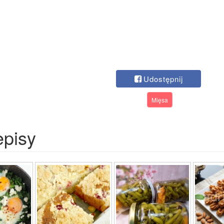
Udostępnij
Mięsa
episy