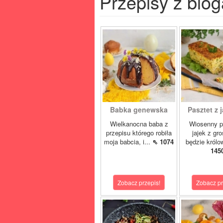
Przepisy z blog
Babka genewska
Pasztet z j
Wielkanocna baba z
Wiosenny p
przepisu którego robiła
jajek z gr
moja babcia, i...
⇖ 1074
będzie królo
145
Zobacz przepis!
Zobacz pr