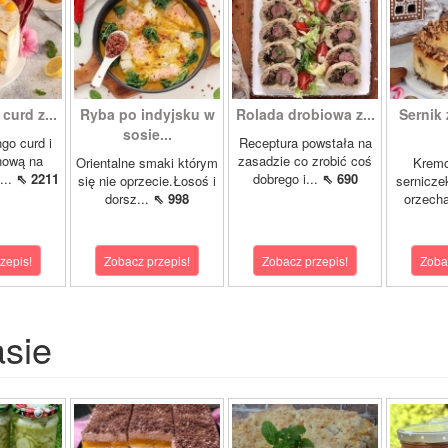
curd z...
Ryba po indyjsku w
Rolada drobiowa z...
Sernik 
sosie...
go curd i
Receptura powstała na
nową na
zasadzie co zrobić coś
Orientalne smaki którym
Krem
...
⇖ 2211
dobrego i...
⇖ 690
się nie oprzecie.Łosoś i
sernicze
dorsz...
⇖ 998
orzecha
zepis!
Zobacz przepis!
Zobacz przepis!
Zoba
asie