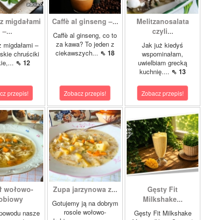
z migdałami
Caffè al ginseng –...
Melitzanosalata
–...
czyli...
Caffè al ginseng, co to
za kawa? To jeden z
z migdałami –
Jak już kiedyś
ciekawszych...
⇖ 18
kie chruściki
wspominałam,
ie,...
⇖ 12
uwielbiam grecką
kuchnię....
⇖ 13
cz przepis!
Zobacz przepis!
Zobacz przepis!
ł wołowo-
Zupa jarzynowa z...
Gęsty Fit
obiowy
Milkshake...
Gotujemy ją na dobrym
rosole wołowo-
 powodu nasze
Gęsty Fit Milkshake