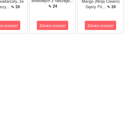
drobiowym z naszego...
owtarzały, że
Mango (Ninja Creami)
⇖ 24
pszy...
⇖ 24
Gęsty Fit...
⇖ 24
cz przepis!
Zobacz przepis!
Zobacz przepis!