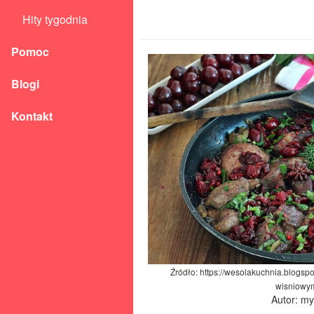
Hity tygodnia
Pomoc
Blogi
Kontakt
Źródło: https://wesolakuchnia.blogsp
wisniowy
Autor: m