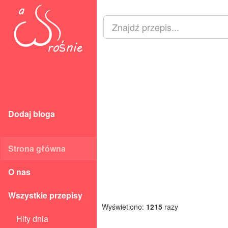
Dodaj bloga
Strona główna
O nas
Wszystkie przepisy
Wyświetlono:
1215
razy
Hity dnia