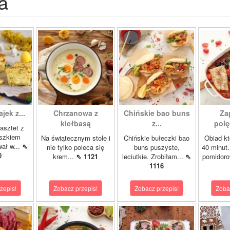
a
ajek z...
Chrzanowa z
Chińskie bao buns
Za
kiełbasą
z...
polę
asztet z
oszkiem
Na świątecznym stole i
Chińskie bułeczki bao
Obiad kt
wał w...
⇖
nie tylko poleca się
buns puszyste,
40 minut.
0
krem...
⇖ 1121
leciutkie. Zrobiłam...
⇖
pomidor
1116
zepis!
Zobacz przepis!
Zobacz przepis!
Zoba