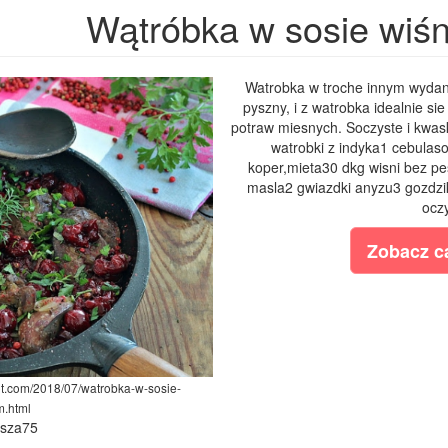
Wątróbka w sosie wiś
Watrobka w troche innym wydaniu
pyszny, i z watrobka idealnie s
potraw miesnych. Soczyste i kwas
watrobki z indyka1 cebulaso
koper,mieta30 dkg wisni bez p
masla2 gwiazdki anyzu3 gozdz
oczy
Zobacz ca
ot.com/2018/07/watrobka-w-sosie-
m.html
ysza75