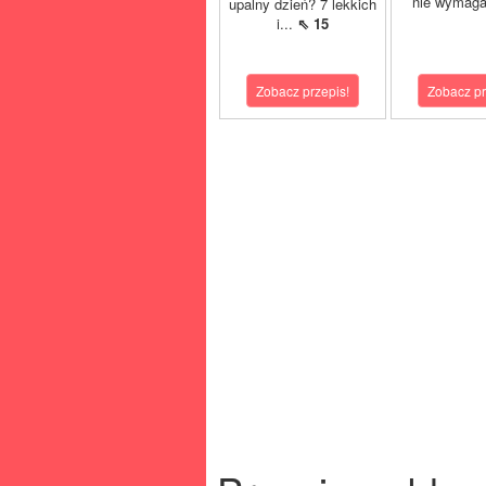
nie wymaga
upalny dzień? 7 lekkich
i...
⇖ 15
Zobacz przepis!
Zobacz pr