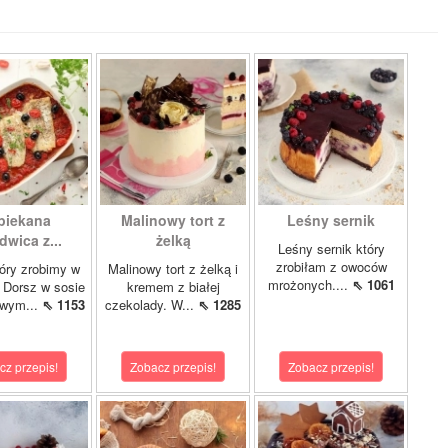
piekana
Malinowy tort z
Leśny sernik
dwica z...
żelką
Leśny sernik który
zrobiłam z owoców
óry zrobimy w
Malinowy tort z żelką i
mrożonych....
⇖ 1061
 Dorsz w sosie
kremem z białej
owym...
⇖ 1153
czekolady. W...
⇖ 1285
cz przepis!
Zobacz przepis!
Zobacz przepis!