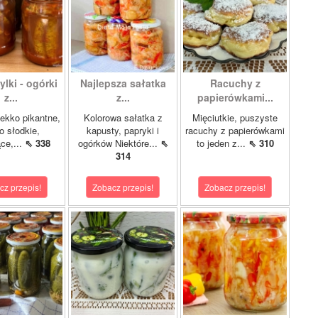
lki - ogórki
Najlepsza sałatka
Racuchy z
z...
z...
papierówkami...
ekko pikantne,
Kolorowa sałatka z
Mięciutkie, puszyste
o słodkie,
kapusty, papryki i
racuchy z papierówkami
ce,...
⇖ 338
ogórków Niektóre...
⇖
to jeden z...
⇖ 310
314
cz przepis!
Zobacz przepis!
Zobacz przepis!