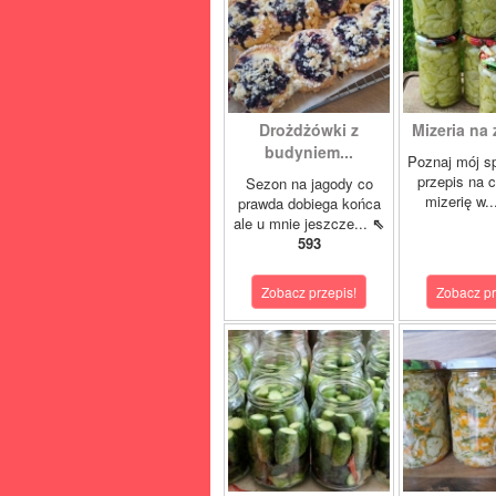
Drożdżówki z
Mizeria na 
budyniem...
Poznaj mój s
przepis na 
Sezon na jagody co
mizerię w.
prawda dobiega końca
ale u mnie jeszcze...
⇖
593
Zobacz przepis!
Zobacz pr