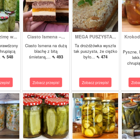
zimę w...
Ciasto Ismena –...
MEGA PUSZYSTA...
Krokody
prawdzony
Ciasto Ismena na dużą
Ta drożdżówka wyszła
chrupiącą
blachę z bitą
tak puszysta, że ciężko
Pyszne, l
..
⇖ 548
śmietaną,...
⇖ 493
było...
⇖ 474
lekk
chrupią
zepis!
Zobacz przepis!
Zobacz przepis!
Zoba