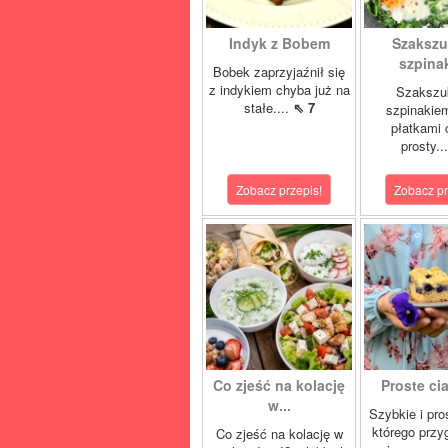
Indyk z Bobem
Szakszu
szpina
Bobek zaprzyjaźnił się
z indykiem chyba już na
Szakszu
stałe....
⇖ 7
szpinakiem
płatkami c
prosty..
Zobacz przepis!
Zobacz pr
Co zjeść na kolację
Proste cia
w...
Szybkie i pro
którego przy
Co zjeść na kolację w