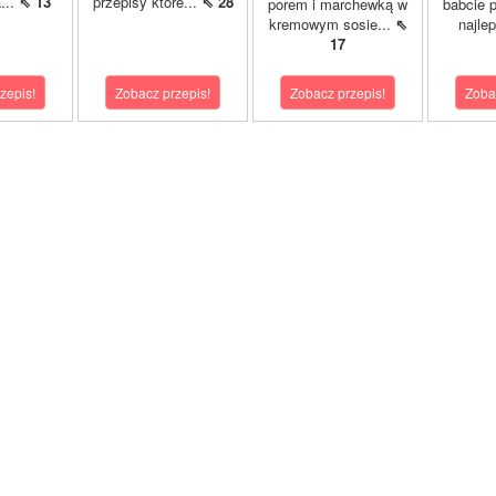
...
⇖ 13
przepisy które...
⇖ 28
porem i marchewką w
babcie p
kremowym sosie...
⇖
najle
17
zepis!
Zobacz przepis!
Zobacz przepis!
Zoba