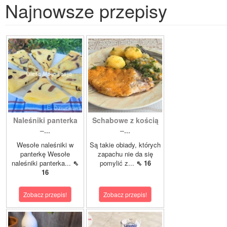
Najnowsze przepisy
Naleśniki panterka
Schabowe z kością
–...
–...
Wesołe naleśniki w
Są takie obiady, których
panterkę Wesołe
zapachu nie da się
naleśniki panterka...
⇖
pomylić z...
⇖ 16
16
Zobacz przepis!
Zobacz przepis!