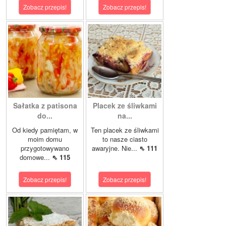
Zobacz przepis!
Zobacz przepis!
Sałatka z patisona
Placek ze śliwkami
do...
na...
Od kiedy pamiętam, w
Ten placek ze śliwkami
moim domu
to nasze ciasto
przygotowywano
awaryjne. Nie...
⇖ 111
domowe...
⇖ 115
Zobacz przepis!
Zobacz przepis!