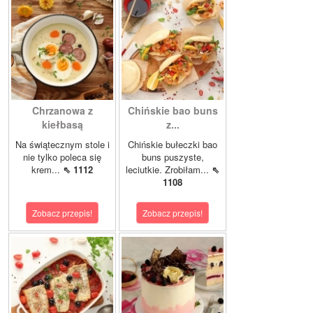
Chrzanowa z
Chińskie bao buns
kiełbasą
z...
Na świątecznym stole i
Chińskie bułeczki bao
nie tylko poleca się
buns puszyste,
krem...
⇖ 1112
leciutkie. Zrobiłam...
⇖
1108
Zobacz przepis!
Zobacz przepis!