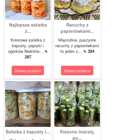
Najlepsza sałatka
Racuchy z
z...
papierówkami...
Kolorowa sałatka z
Mięciutkie, puszyste
kapusty, papryki i
racuchy z papierówkami
ogórków Niektóre...
⇖
to jeden z...
⇖ 284
287
Zobacz przepis!
Zobacz przepis!
Sałatka z kapusty i...
Kiszone inaczej,
po...