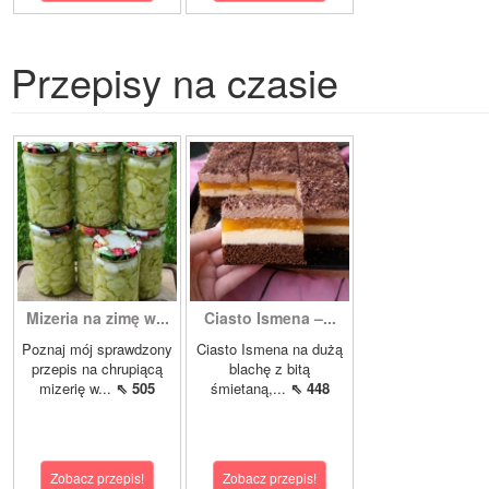
Przepisy na czasie
Mizeria na zimę w...
Ciasto Ismena –...
Poznaj mój sprawdzony
Ciasto Ismena na dużą
przepis na chrupiącą
blachę z bitą
mizerię w...
⇖ 505
śmietaną,...
⇖ 448
Zobacz przepis!
Zobacz przepis!