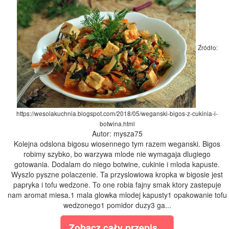
Źródło:
https://wesolakuchnia.blogspot.com/2018/05/weganski-bigos-z-cukinia-i-
botwina.html
Autor: mysza75
Kolejna odslona bigosu wiosennego tym razem weganski. Bigos
robimy szybko, bo warzywa mlode nie wymagaja dlugiego
gotowania. Dodalam do niego botwine, cukinie i mloda kapuste.
Wyszlo pyszne polaczenie. Ta przyslowiowa kropka w bigosie jest
papryka i tofu wedzone. To one robia fajny smak ktory zastepuje
nam aromat miesa.1 mala glowka mlodej kapusty1 opakowanie tofu
wedzonego1 pomidor duzy3 ga...
Zobacz cały przepis...