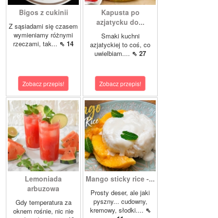
Bigos z cukinii
Kapusta po
azjatycku do...
Z sąsiadami się czasem
wymieniamy różnymi
Smaki kuchni
rzeczami, tak...
⇖ 14
azjatyckiej to coś, co
uwielbiam....
⇖ 27
Zobacz przepis!
Zobacz przepis!
Lemoniada
Mango sticky rice -...
arbuzowa
Prosty deser, ale jaki
pyszny... cudowny,
Gdy temperatura za
kremowy, słodki....
⇖
oknem rośnie, nic nie