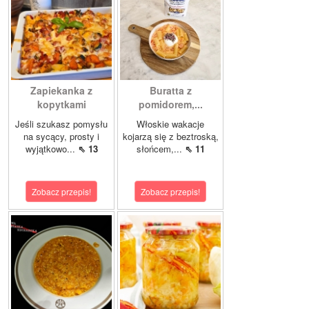
Zapiekanka z
Buratta z
kopytkami
pomidorem,...
Jeśli szukasz pomysłu
Włoskie wakacje
na sycący, prosty i
kojarzą się z beztroską,
wyjątkowo...
⇖ 13
słońcem,...
⇖ 11
Zobacz przepis!
Zobacz przepis!