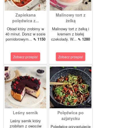
Zapiekana
Malinowy tort z
polędwica z...
żelką
Obiad który zrobimy w
Malinowy tort z żelką i
40 minut. Dorsz w sosie
kremem z białej
pomidorowym...
⇖ 1150
czekolady. W...
⇖ 1280
Zobacz przepis!
Zobacz przepis!
Leśny sernik
Polędwica po
azjatycku
Leśny sernik który
zrobiłam z owoców
Polędwicę przygotujecie