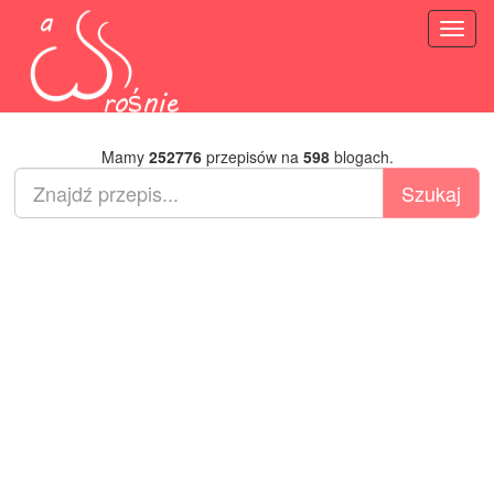
Toggl
naviga
Mamy
252776
przepisów na
598
blogach.