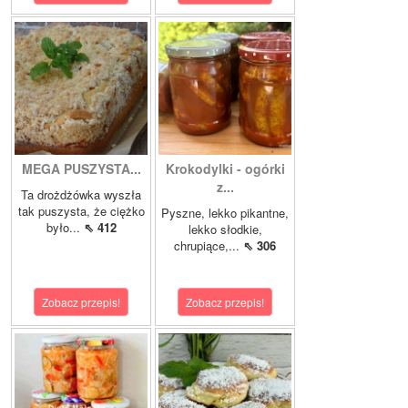
MEGA PUSZYSTA...
Krokodylki - ogórki
z...
Ta drożdżówka wyszła
tak puszysta, że ciężko
Pyszne, lekko pikantne,
było...
⇖ 412
lekko słodkie,
chrupiące,...
⇖ 306
Zobacz przepis!
Zobacz przepis!