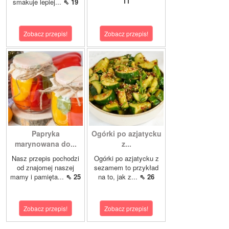
11
smakuje lepiej...
⇖ 19
Zobacz przepis!
Zobacz przepis!
Papryka
Ogórki po azjatycku
marynowana do...
z...
Nasz przepis pochodzi
Ogórki po azjatycku z
od znajomej naszej
sezamem to przykład
mamy i pamięta...
⇖ 25
na to, jak z...
⇖ 26
Zobacz przepis!
Zobacz przepis!