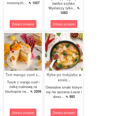
mrożonych....
⇖ 1057
bardzo szybko.
Wystarczy tylko...
⇖
1083
Zobacz przepis!
Zobacz przepis!
Tort mango curd z...
Ryba po indyjsku w
sosie...
Torcik z mango curd i
żelką malinową na
Orientalne smaki którym
biszkopcie na...
⇖ 2209
się nie oprzecie.Łosoś i
dorsz...
⇖ 992
Zobacz przepis!
Zobacz przepis!