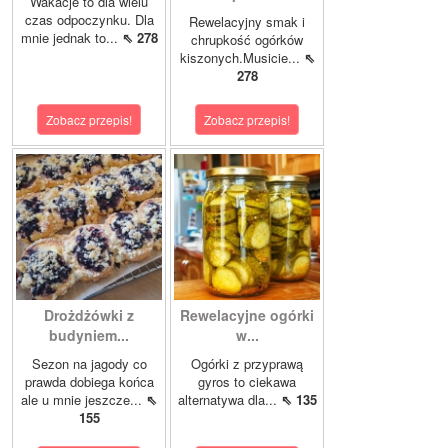
Wakacje to dla wielu
czas odpoczynku. Dla
Rewelacyjny smak i
mnie jednak to...
⇖ 278
chrupkość ogórków
kiszonych.Musicie...
⇖
278
Zobacz przepis!
Zobacz przepis!
Drożdżówki z
Rewelacyjne ogórki
budyniem...
w...
Sezon na jagody co
Ogórki z przyprawą
prawda dobiega końca
gyros to ciekawa
ale u mnie jeszcze...
⇖
alternatywa dla...
⇖ 135
155