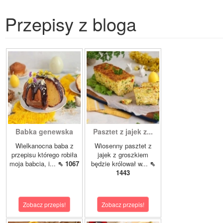
Przepisy z bloga
Babka genewska
Pasztet z jajek z...
Wielkanocna baba z
Wiosenny pasztet z
przepisu którego robiła
jajek z groszkiem
moja babcia, i...
⇖ 1067
będzie królował w...
⇖
1443
Zobacz przepis!
Zobacz przepis!