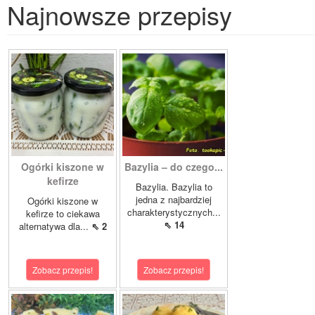
Najnowsze przepisy
Ogórki kiszone w
Bazylia – do czego...
kefirze
Bazylia. Bazylia to
jedna z najbardziej
Ogórki kiszone w
charakterystycznych...
kefirze to ciekawa
⇖ 14
alternatywa dla...
⇖ 2
Zobacz przepis!
Zobacz przepis!