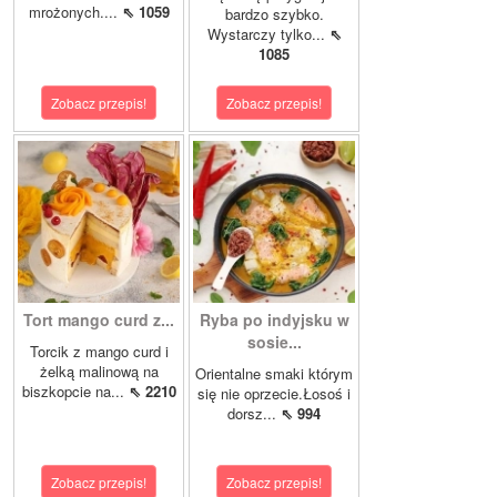
mrożonych....
⇖ 1059
bardzo szybko.
Wystarczy tylko...
⇖
1085
Zobacz przepis!
Zobacz przepis!
Tort mango curd z...
Ryba po indyjsku w
sosie...
Torcik z mango curd i
żelką malinową na
Orientalne smaki którym
biszkopcie na...
⇖ 2210
się nie oprzecie.Łosoś i
dorsz...
⇖ 994
Zobacz przepis!
Zobacz przepis!