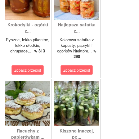
Krokodylki - ogórki
Najlepsza sałatka
z...
z...
Pyszne, lekko pikantne,
Kolorowa sałatka z
lekko słodkie,
kapusty, papryki i
chrupiące,...
⇖ 313
ogórków Niektóre...
⇖
290
Zobacz przepis!
Zobacz przepis!
Racuchy z
Kiszone inaczej,
papierówkami...
po...