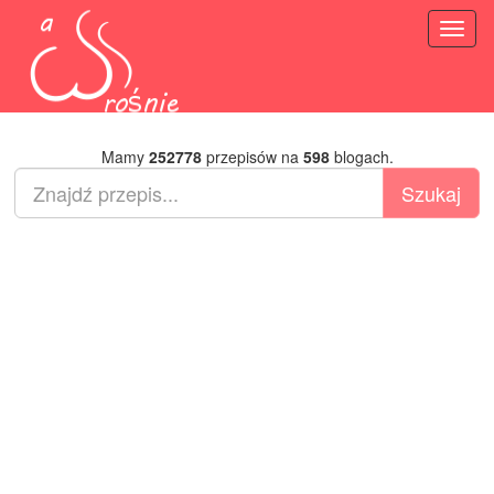
Toggl
naviga
Mamy
252778
przepisów na
598
blogach.