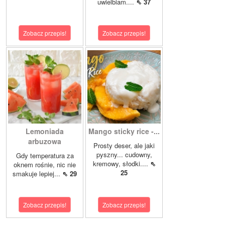
uwielbiam....
⇖ 37
Zobacz przepis!
Zobacz przepis!
Lemoniada
Mango sticky rice -...
arbuzowa
Prosty deser, ale jaki
pyszny... cudowny,
Gdy temperatura za
kremowy, słodki....
⇖
oknem rośnie, nic nie
25
smakuje lepiej...
⇖ 29
Zobacz przepis!
Zobacz przepis!