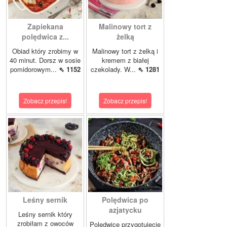
Zapiekana
Malinowy tort z
polędwica z...
żelką
Obiad który zrobimy w
Malinowy tort z żelką i
40 minut. Dorsz w sosie
kremem z białej
pomidorowym...
⇖ 1152
czekolady. W...
⇖ 1281
Zobacz przepis!
Zobacz przepis!
Leśny sernik
Polędwica po
azjatycku
Leśny sernik który
zrobiłam z owoców
Polędwicę przygotujecie