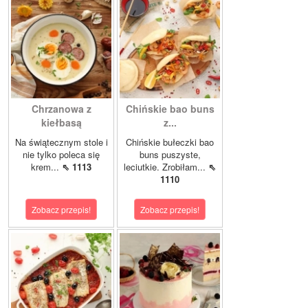
Chrzanowa z
Chińskie bao buns
kiełbasą
z...
Na świątecznym stole i
Chińskie bułeczki bao
nie tylko poleca się
buns puszyste,
krem...
⇖ 1113
leciutkie. Zrobiłam...
⇖
1110
Zobacz przepis!
Zobacz przepis!