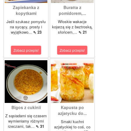
Zapiekanka z
Buratta z
kopytkami
pomidorem,...
Jeśli szukasz pomysłu
Włoskie wakacje
na sycący, prosty i
kojarzą się z beztroską,
wyjątkowo...
⇖ 23
słońcem,...
⇖ 21
Zobacz przepis!
Zobacz przepis!
Bigos z cukinii
Kapusta po
azjatycku do...
Z sąsiadami się czasem
wymieniamy różnymi
Smaki kuchni
rzeczami, tak...
⇖ 31
azjatyckiej to coś, co