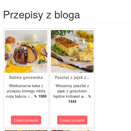
Przepisy z bloga
Babka genewska
Pasztet z jajek z...
Wielkanocna baba z
Wiosenny pasztet z
przepisu którego robiła
jajek z groszkiem
moja babcia, i...
⇖ 1069
będzie królował w...
⇖
1444
Zobacz przepis!
Zobacz przepis!