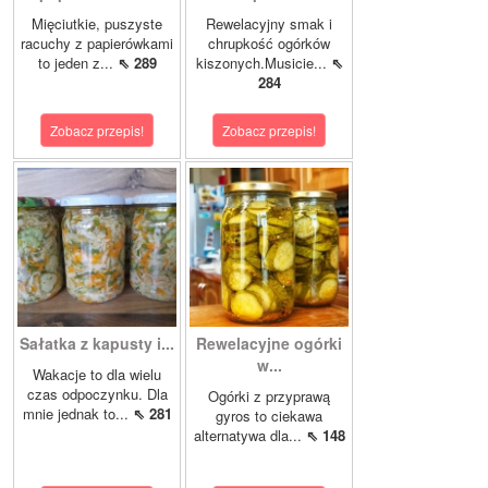
Mięciutkie, puszyste
Rewelacyjny smak i
racuchy z papierówkami
chrupkość ogórków
to jeden z...
⇖ 289
kiszonych.Musicie...
⇖
284
Zobacz przepis!
Zobacz przepis!
Sałatka z kapusty i...
Rewelacyjne ogórki
w...
Wakacje to dla wielu
czas odpoczynku. Dla
Ogórki z przyprawą
mnie jednak to...
⇖ 281
gyros to ciekawa
alternatywa dla...
⇖ 148