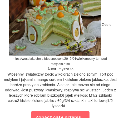
Źródło:
https://wesolakuchnia.blogspot.com/2019/04/wielkanocny-tort-pod-
motylem.html
Autor: mysza75
Wiosenny, swiateczny torcik w kolorach zielono zoltym. Tort pod
motylem i jajkami z mango curdem i kisielem zielone jabluszko. Jest
bardzo prosty do zrobienia. A smak, nie mozna sie od niego
oderwac. Jest puszysty, kwaskowy, rozplywa sie w ustach. Jeden z
lepszych ktore robilam.biszkopt:6 jajek wielkosc M1/2 szklanki
cukru2 kisiele zielone jablko / 60g/3/4 szklanki maki tortowej1/2
lyzeczki ...
Zobacz cały przepis...