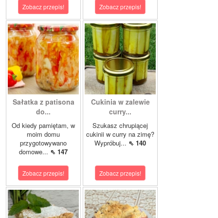
Zobacz przepis!
Zobacz przepis!
Sałatka z patisona
Cukinia w zalewie
do...
curry...
Od kiedy pamiętam, w
Szukasz chrupiącej
moim domu
cukinii w curry na zimę?
przygotowywano
Wypróbuj...
⇖ 140
domowe...
⇖ 147
Zobacz przepis!
Zobacz przepis!