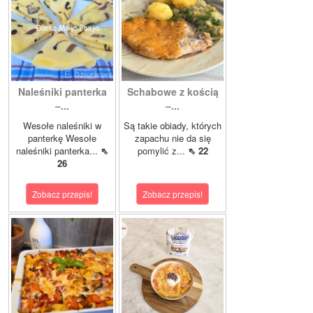
Naleśniki panterka
Schabowe z kością
–...
–...
Wesołe naleśniki w
Są takie obiady, których
panterkę Wesołe
zapachu nie da się
naleśniki panterka...
⇖
pomylić z...
⇖ 22
26
Zobacz przepis!
Zobacz przepis!