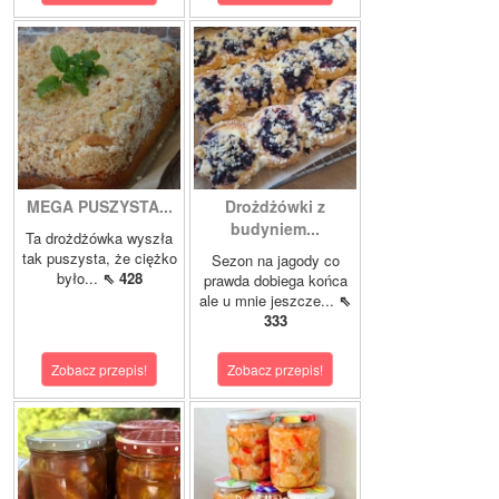
MEGA PUSZYSTA...
Drożdżówki z
budyniem...
Ta drożdżówka wyszła
tak puszysta, że ciężko
Sezon na jagody co
było...
⇖ 428
prawda dobiega końca
ale u mnie jeszcze...
⇖
333
Zobacz przepis!
Zobacz przepis!