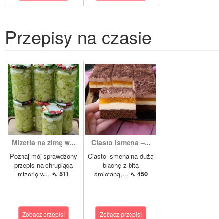
Przepisy na czasie
Mizeria na zimę w...
Ciasto Ismena –...
Poznaj mój sprawdzony
Ciasto Ismena na dużą
przepis na chrupiącą
blachę z bitą
mizerię w...
⇖ 511
śmietaną,...
⇖ 450
Zobacz przepis!
Zobacz przepis!