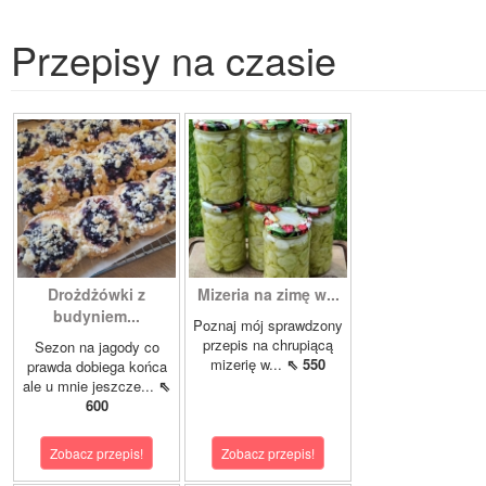
Przepisy na czasie
Drożdżówki z
Mizeria na zimę w...
budyniem...
Poznaj mój sprawdzony
przepis na chrupiącą
Sezon na jagody co
mizerię w...
⇖ 550
prawda dobiega końca
ale u mnie jeszcze...
⇖
600
Zobacz przepis!
Zobacz przepis!