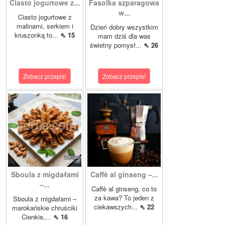
Ciasto jogurtowe z...
Fasolka szparagowa
w...
Ciasto jogurtowe z
malinami, serkiem i
Dzień dobry wszystkim
kruszonką to...
⇖ 15
mam dziś dla was
świetny pomysł...
⇖ 26
Zobacz przepis!
Zobacz przepis!
Sboula z migdałami
Caffè al ginseng –...
–...
Caffè al ginseng, co to
za kawa? To jeden z
Sboula z migdałami –
ciekawszych...
⇖ 22
marokańskie chruściki
Cienkie,...
⇖ 16