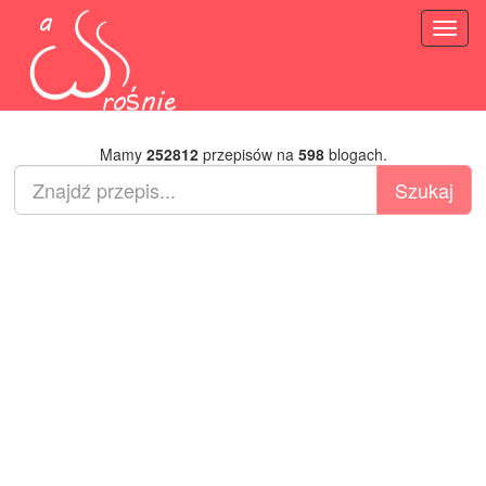
Toggl
naviga
Mamy
252812
przepisów na
598
blogach.