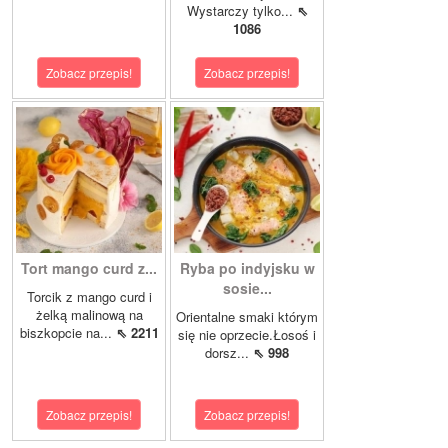
Wystarczy tylko...
⇖
1086
Zobacz przepis!
Zobacz przepis!
Tort mango curd z...
Ryba po indyjsku w
sosie...
Torcik z mango curd i
żelką malinową na
Orientalne smaki którym
biszkopcie na...
⇖ 2211
się nie oprzecie.Łosoś i
dorsz...
⇖ 998
Zobacz przepis!
Zobacz przepis!