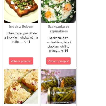
Indyk z Bobem
Szakszuka ze
szpinakiem
Bobek zaprzyjaźnił się
z indykiem chyba już na
Szakszuka ze
stałe....
⇖ 11
szpinakiem, fetą i
płatkami chili to
prosty...
⇖ 14
Zobacz przepis!
Zobacz przepis!