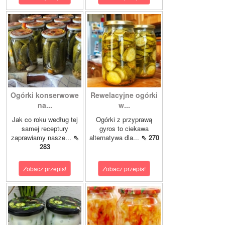
Ogórki konserwowe
Rewelacyjne ogórki
na...
w...
Jak co roku według tej
Ogórki z przyprawą
samej receptury
gyros to ciekawa
zaprawiamy nasze...
⇖
alternatywa dla...
⇖ 270
283
Zobacz przepis!
Zobacz przepis!