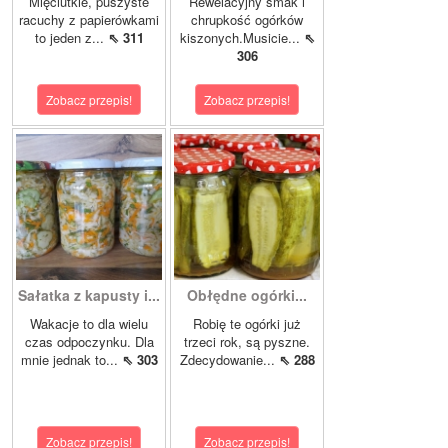
Mięciutkie, puszyste
Rewelacyjny smak i
racuchy z papierówkami
chrupkość ogórków
to jeden z...
⇖ 311
kiszonych.Musicie...
⇖
306
Zobacz przepis!
Zobacz przepis!
Sałatka z kapusty i...
Obłędne ogórki...
Wakacje to dla wielu
Robię te ogórki już
czas odpoczynku. Dla
trzeci rok, są pyszne.
mnie jednak to...
⇖ 303
Zdecydowanie...
⇖ 288
Zobacz przepis!
Zobacz przepis!