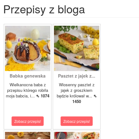
Przepisy z bloga
Babka genewska
Pasztet z jajek z...
Wielkanocna baba z
Wiosenny pasztet z
przepisu którego robiła
jajek z groszkiem
moja babcia, i...
⇖ 1074
będzie królował w...
⇖
1450
Zobacz przepis!
Zobacz przepis!