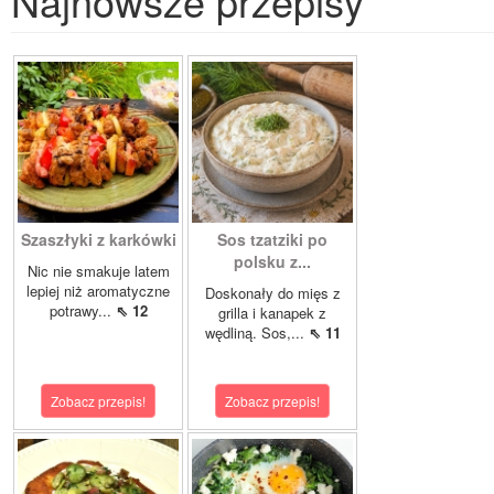
Najnowsze przepisy
Szaszłyki z karkówki
Sos tzatziki po
polsku z...
Nic nie smakuje latem
lepiej niż aromatyczne
Doskonały do mięs z
potrawy...
⇖ 12
grilla i kanapek z
wędliną. Sos,...
⇖ 11
Zobacz przepis!
Zobacz przepis!