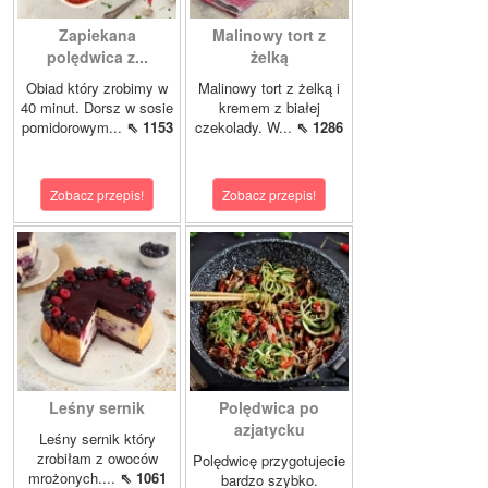
Zapiekana
Malinowy tort z
polędwica z...
żelką
Obiad który zrobimy w
Malinowy tort z żelką i
40 minut. Dorsz w sosie
kremem z białej
pomidorowym...
⇖ 1153
czekolady. W...
⇖ 1286
Zobacz przepis!
Zobacz przepis!
Leśny sernik
Polędwica po
azjatycku
Leśny sernik który
zrobiłam z owoców
Polędwicę przygotujecie
mrożonych....
⇖ 1061
bardzo szybko.