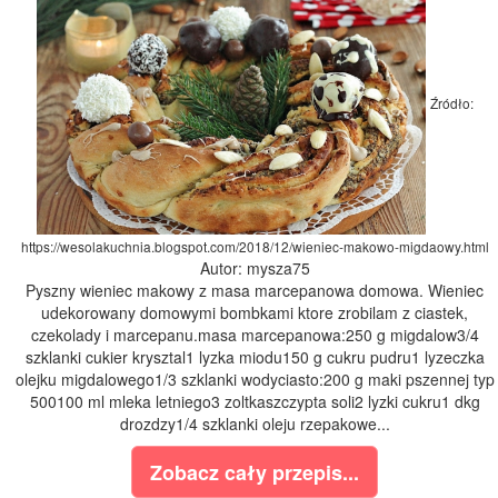
Źródło:
https://wesolakuchnia.blogspot.com/2018/12/wieniec-makowo-migdaowy.html
Autor: mysza75
Pyszny wieniec makowy z masa marcepanowa domowa. Wieniec
udekorowany domowymi bombkami ktore zrobilam z ciastek,
czekolady i marcepanu.masa marcepanowa:250 g migdalow3/4
szklanki cukier krysztal1 lyzka miodu150 g cukru pudru1 lyzeczka
olejku migdalowego1/3 szklanki wodyciasto:200 g maki pszennej typ
500100 ml mleka letniego3 zoltkaszczypta soli2 lyzki cukru1 dkg
drozdzy1/4 szklanki oleju rzepakowe...
Zobacz cały przepis...