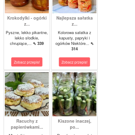
Krokodylki - ogórki
Najlepsza sałatka
z...
z...
Pyszne, lekko pikantne,
Kolorowa sałatka z
lekko słodkie,
kapusty, papryki i
chrupiące,...
⇖ 339
ogórków Niektóre...
⇖
314
Zobacz przepis!
Zobacz przepis!
Racuchy z
Kiszone inaczej,
papierówkami...
po...