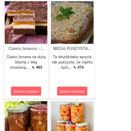
Ciasto Ismena –...
MEGA PUSZYSTA...
Ciasto Ismena na dużą
Ta drożdżówka wyszła
blachę z bitą
tak puszysta, że ciężko
śmietaną,...
⇖ 493
było...
⇖ 474
Zobacz przepis!
Zobacz przepis!