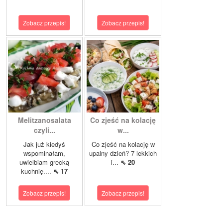
Zobacz przepis!
Zobacz przepis!
Melitzanosalata
Co zjeść na kolację
czyli...
w...
Jak już kiedyś
Co zjeść na kolację w
wspominałam,
upalny dzień? 7 lekkich
uwielbiam grecką
i...
⇖ 20
kuchnię....
⇖ 17
Zobacz przepis!
Zobacz przepis!