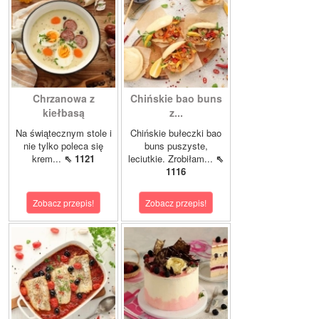
Chrzanowa z
Chińskie bao buns
kiełbasą
z...
Na świątecznym stole i
Chińskie bułeczki bao
nie tylko poleca się
buns puszyste,
krem...
⇖ 1121
leciutkie. Zrobiłam...
⇖
1116
Zobacz przepis!
Zobacz przepis!