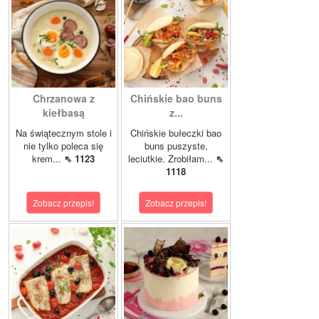
Chrzanowa z
Chińskie bao buns
kiełbasą
z...
Na świątecznym stole i
Chińskie bułeczki bao
nie tylko poleca się
buns puszyste,
krem...
⇖ 1123
leciutkie. Zrobiłam...
⇖
1118
Zobacz przepis!
Zobacz przepis!