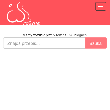
Toggl
naviga
Mamy
252817
przepisów na
598
blogach.