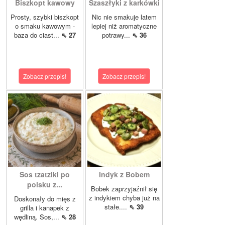
Biszkopt kawowy
Szaszłyki z karkówki
Prosty, szybki biszkopt
Nic nie smakuje latem
o smaku kawowym -
lepiej niż aromatyczne
baza do ciast...
⇖ 27
potrawy...
⇖ 36
Zobacz przepis!
Zobacz przepis!
Sos tzatziki po
Indyk z Bobem
polsku z...
Bobek zaprzyjaźnił się
z indykiem chyba już na
Doskonały do mięs z
stałe....
⇖ 39
grilla i kanapek z
wędliną. Sos,...
⇖ 28