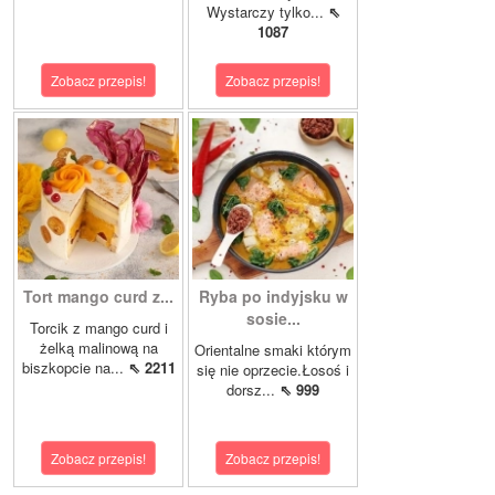
Wystarczy tylko...
⇖
1087
Zobacz przepis!
Zobacz przepis!
Tort mango curd z...
Ryba po indyjsku w
sosie...
Torcik z mango curd i
żelką malinową na
Orientalne smaki którym
biszkopcie na...
⇖ 2211
się nie oprzecie.Łosoś i
dorsz...
⇖ 999
Zobacz przepis!
Zobacz przepis!