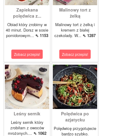
Zapiekana
Malinowy tort z
polędwica z...
żelką
Obiad który zrobimy w
Malinowy tort z żelką i
40 minut. Dorsz w sosie
kremem z białej
pomidorowym...
⇖ 1153
czekolady. W...
⇖ 1287
Zobacz przepis!
Zobacz przepis!
Leśny sernik
Polędwica po
azjatycku
Leśny sernik który
zrobiłam z owoców
Polędwicę przygotujecie
mrożonych....
⇖ 1062
bardzo szybko.