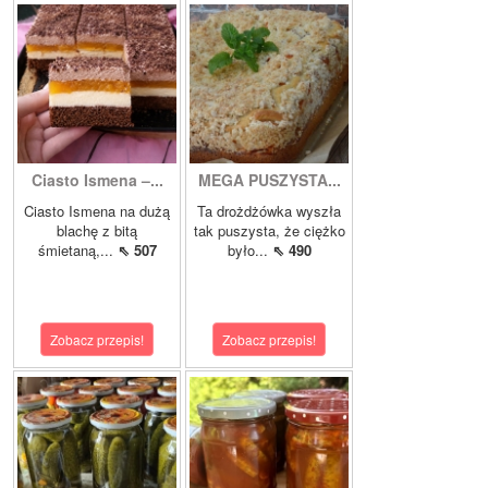
Ciasto Ismena –...
MEGA PUSZYSTA...
Ciasto Ismena na dużą
Ta drożdżówka wyszła
blachę z bitą
tak puszysta, że ciężko
śmietaną,...
⇖ 507
było...
⇖ 490
Zobacz przepis!
Zobacz przepis!