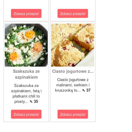
Zobacz przepis!
Zobacz przepis!
Szakszuka ze
Ciasto jogurtowe z...
szpinakiem
Ciasto jogurtowe z
malinami, serkiem i
Szakszuka ze
kruszonką to...
⇖ 37
szpinakiem, fetą i
płatkami chili to
prosty...
⇖ 35
Zobacz przepis!
Zobacz przepis!