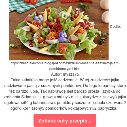
Źródło:
https://wesolakuchnia.blogspot.com/2020/04/wiosenna-saatka-z-jajem-
pomidorowym-i.html
Autor: mysza75
Takie sałatki to mogę jeść codziennie. W tej znajdziecie jajka
nadziewane pastą z suszonych pomidorów. Do tego kabanosy które
też bardzo lubię. Tak naprawdę jest bardzo prosta i szybka do
zrobienia.Składniki :1 główka sałaty6 mini kukurydze z zalewy3 jajka
ugotowane50 g kabanosów4 pomidory suszone1 cebula czerwona2
ogórki korniszony5 pomidorków koktajlowych1/2 papryczka...
Zobacz cały przepis...