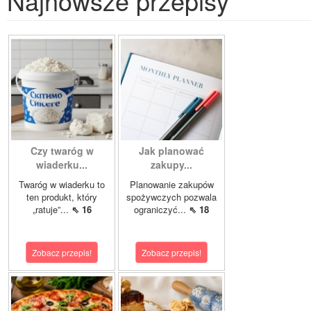
Najnowsze przepisy
Czy twaróg w
Jak planować
wiaderku...
zakupy...
Twaróg w wiaderku to
Planowanie zakupów
ten produkt, który
spożywczych pozwala
„ratuje”...
⇖ 16
ograniczyć...
⇖ 18
Zobacz przepis!
Zobacz przepis!