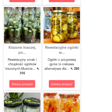
Kiszone inaczej,
Rewelacyjne ogórki
po...
w...
Rewelacyjny smak i
Ogórki z przyprawą
chrupkość ogórków
gyros to ciekawa
kiszonych.Musicie...
⇖
alternatywa dla...
⇖ 285
316
Zobacz przepis!
Zobacz przepis!