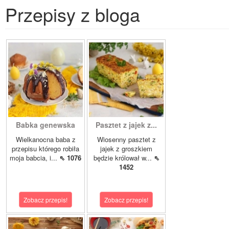
Przepisy z bloga
Babka genewska
Pasztet z jajek z...
Wielkanocna baba z
Wiosenny pasztet z
przepisu którego robiła
jajek z groszkiem
moja babcia, i...
⇖ 1076
będzie królował w...
⇖
1452
Zobacz przepis!
Zobacz przepis!