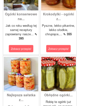
Ogórki konserwowe
Krokodylki - ogórki
na...
z...
Jak co roku według tej
Pyszne, lekko pikantne,
samej receptury
lekko słodkie,
zaprawiamy nasze...
⇖
chrupiące,...
⇖ 355
395
Zobacz przepis!
Zobacz przepis!
Najlepsza sałatka
Obłędne ogórki...
z...
Robię te ogórki już
trzeci rok, są pyszne.