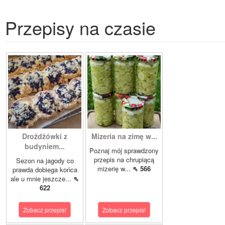
Przepisy na czasie
Drożdżówki z
Mizeria na zimę w...
budyniem...
Poznaj mój sprawdzony
przepis na chrupiącą
Sezon na jagody co
mizerię w...
⇖ 566
prawda dobiega końca
ale u mnie jeszcze...
⇖
622
Zobacz przepis!
Zobacz przepis!