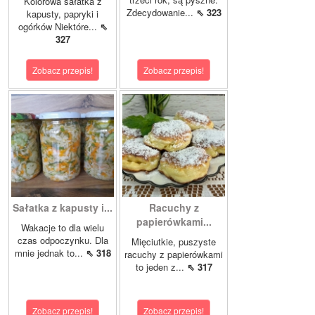
Kolorowa sałatka z
Zdecydowanie...
⇖ 323
kapusty, papryki i
ogórków Niektóre...
⇖
327
Zobacz przepis!
Zobacz przepis!
Sałatka z kapusty i...
Racuchy z
papierówkami...
Wakacje to dla wielu
czas odpoczynku. Dla
Mięciutkie, puszyste
mnie jednak to...
⇖ 318
racuchy z papierówkami
to jeden z...
⇖ 317
Zobacz przepis!
Zobacz przepis!