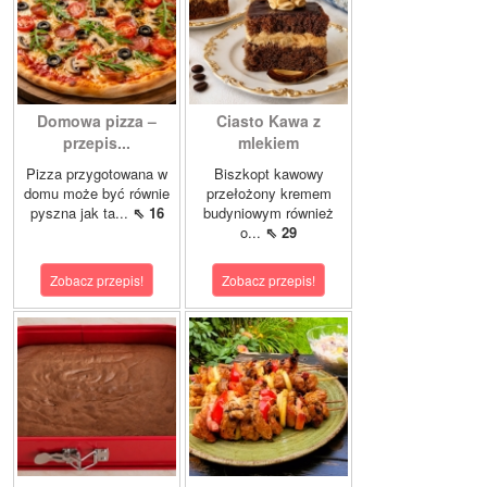
Domowa pizza –
Ciasto Kawa z
przepis...
mlekiem
Pizza przygotowana w
Biszkopt kawowy
domu może być równie
przełożony kremem
pyszna jak ta...
⇖ 16
budyniowym również
o...
⇖ 29
Zobacz przepis!
Zobacz przepis!