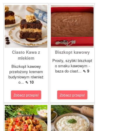
Ciasto Kawa z
Biszkopt kawowy
mlekiem
Prosty, szybki biszkopt
o smaku kawowym -
Biszkopt kawowy
baza do ciast...
⇖ 9
przełożony kremem
budyniowym również
o...
⇖ 10
Zobacz przepis!
Zobacz przepis!