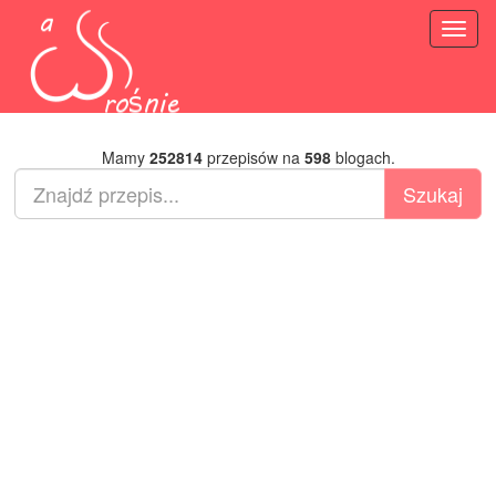
Toggl
naviga
Mamy
252814
przepisów na
598
blogach.