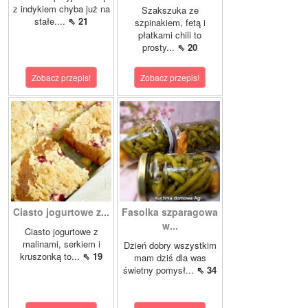
z indykiem chyba już na
Szakszuka ze
stałe....
⇖ 21
szpinakiem, fetą i
płatkami chili to
prosty...
⇖ 20
Zobacz przepis!
Zobacz przepis!
Ciasto jogurtowe z...
Fasolka szparagowa
w...
Ciasto jogurtowe z
malinami, serkiem i
Dzień dobry wszystkim
kruszonką to...
⇖ 19
mam dziś dla was
świetny pomysł...
⇖ 34