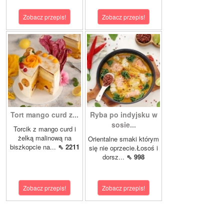
Zobacz przepis!
Zobacz przepis!
Tort mango curd z...
Ryba po indyjsku w
sosie...
Torcik z mango curd i
żelką malinową na
Orientalne smaki którym
biszkopcie na...
⇖ 2211
się nie oprzecie.Łosoś i
dorsz...
⇖ 998
Zobacz przepis!
Zobacz przepis!