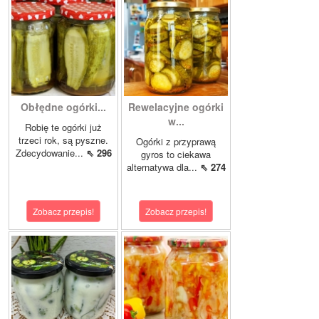
Obłędne ogórki...
Rewelacyjne ogórki
w...
Robię te ogórki już
trzeci rok, są pyszne.
Ogórki z przyprawą
Zdecydowanie...
⇖ 296
gyros to ciekawa
alternatywa dla...
⇖ 274
Zobacz przepis!
Zobacz przepis!