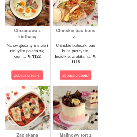
Chrzanowa z
Chińskie bao buns
kiełbasą
z...
Na świątecznym stole i
Chińskie bułeczki bao
nie tylko poleca się
buns puszyste,
krem...
⇖ 1122
leciutkie. Zrobiłam...
⇖
1116
Zobacz przepis!
Zobacz przepis!
Zapiekana
Malinowy tort z