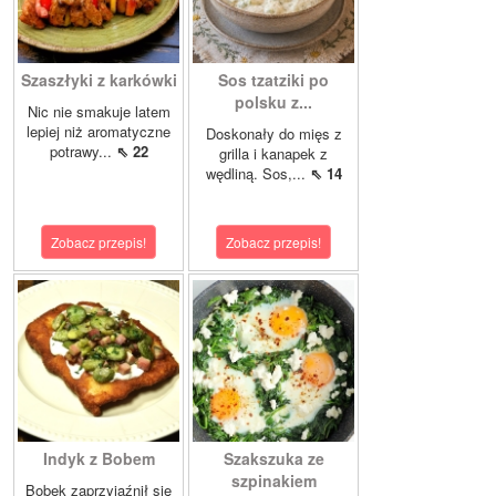
Szaszłyki z karkówki
Sos tzatziki po
polsku z...
Nic nie smakuje latem
lepiej niż aromatyczne
Doskonały do mięs z
potrawy...
⇖ 22
grilla i kanapek z
wędliną. Sos,...
⇖ 14
Zobacz przepis!
Zobacz przepis!
Indyk z Bobem
Szakszuka ze
szpinakiem
Bobek zaprzyjaźnił się