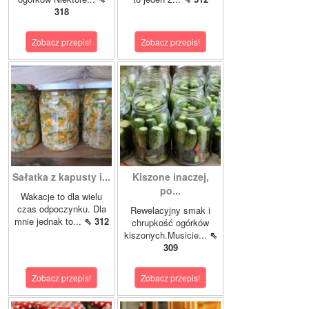
318
Zobacz przepis!
Zobacz przepis!
Sałatka z kapusty i...
Kiszone inaczej,
po...
Wakacje to dla wielu
czas odpoczynku. Dla
Rewelacyjny smak i
mnie jednak to...
⇖ 312
chrupkość ogórków
kiszonych.Musicie...
⇖
309
Zobacz przepis!
Zobacz przepis!