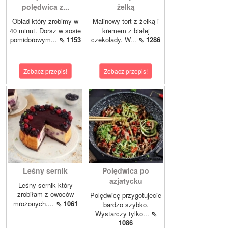
polędwica z...
żelką
Obiad który zrobimy w
Malinowy tort z żelką i
40 minut. Dorsz w sosie
kremem z białej
pomidorowym...
⇖ 1153
czekolady. W...
⇖ 1286
Zobacz przepis!
Zobacz przepis!
Leśny sernik
Polędwica po
azjatycku
Leśny sernik który
zrobiłam z owoców
Polędwicę przygotujecie
mrożonych....
⇖ 1061
bardzo szybko.
Wystarczy tylko...
⇖
1086