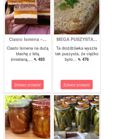
Ciasto Ismena –...
MEGA PUSZYSTA...
Ciasto Ismena na dużą
Ta drożdżówka wyszła
blachę z bitą
tak puszysta, że ciężko
śmietaną,...
⇖ 493
było...
⇖ 476
Zobacz przepis!
Zobacz przepis!