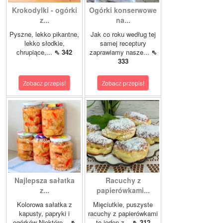
Krokodylki - ogórki
Ogórki konserwowe
z...
na...
Pyszne, lekko pikantne,
Jak co roku według tej
lekko słodkie,
samej receptury
chrupiące,...
⇖ 342
zaprawiamy nasze...
⇖
333
Zobacz przepis!
Zobacz przepis!
Najlepsza sałatka
Racuchy z
z...
papierówkami...
Kolorowa sałatka z
Mięciutkie, puszyste
kapusty, papryki i
racuchy z papierówkami
ogórków Niektóre...
⇖
to jeden z...
⇖ 312