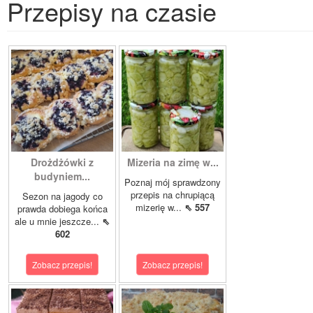
Przepisy na czasie
Drożdżówki z
Mizeria na zimę w...
budyniem...
Poznaj mój sprawdzony
przepis na chrupiącą
Sezon na jagody co
mizerię w...
⇖ 557
prawda dobiega końca
ale u mnie jeszcze...
⇖
602
Zobacz przepis!
Zobacz przepis!