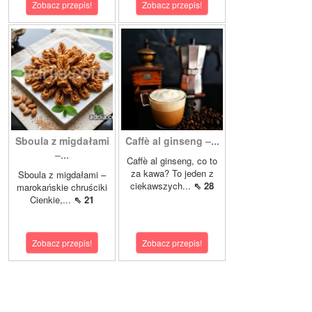
Zobacz przepis!
Zobacz przepis!
Sboula z migdałami
Caffè al ginseng –...
–...
Caffè al ginseng, co to
za kawa? To jeden z
Sboula z migdałami –
ciekawszych...
⇖ 28
marokańskie chruściki
Cienkie,...
⇖ 21
Zobacz przepis!
Zobacz przepis!