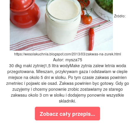
Źródło:
https://wesolakuchnia.blogspot.com/2013/03/zakwas-na-zurek.html
Autor: mysza75
30 dkg maki zytniej1,5 litra wodyMake zytnia zalew letnia woda
przegotowana. Mieszam, przykrywam gaza i odstawiam w cieple
miejsce na okolo 5 dni w sloiku. Po tym czasie zakwas powinien
zmetniec i pojawic sie osad. Zakwas powinien byc gotowy. Gdy go
zuzyjemy i chcemy ponownie zrobic zostawiamy ze starego
zakwasu okolo 3 cm w sloiku i dodajemy ponownie wszystkie
skladniki.
Zobacz cały przepis...