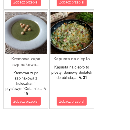
Zobacz przepis!
Zobacz przepis!
Kremowa zupa
Kapusta na ciepło
szpinakowa...
Kapusta na ciepło to
prosty, domowy dodatek
Kremowa zupa
do obiadu,...
⇖ 31
szpinakowa z
kuleczkami
ptysiowymiOstatnio...
⇖
19
Zobacz przepis!
Zobacz przepis!