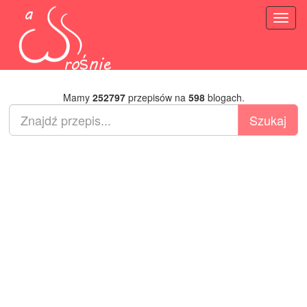
Toggl
naviga
Mamy
252797
przepisów na
598
blogach.