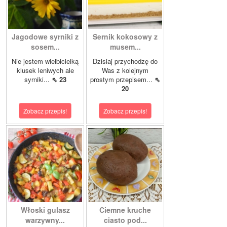
Jagodowe syrniki z
Sernik kokosowy z
sosem...
musem...
Nie jestem wielbicielką
Dzisiaj przychodzę do
klusek leniwych ale
Was z kolejnym
syrniki...
⇖ 23
prostym przepisem...
⇖
20
Zobacz przepis!
Zobacz przepis!
Włoski gulasz
Ciemne kruche
warzywny...
ciasto pod...