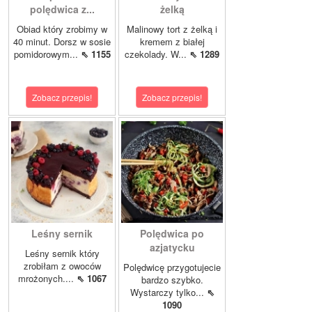
polędwica z...
żelką
Obiad który zrobimy w
Malinowy tort z żelką i
40 minut. Dorsz w sosie
kremem z białej
pomidorowym...
⇖ 1155
czekolady. W...
⇖ 1289
Zobacz przepis!
Zobacz przepis!
Leśny sernik
Polędwica po
azjatycku
Leśny sernik który
zrobiłam z owoców
Polędwicę przygotujecie
mrożonych....
⇖ 1067
bardzo szybko.
Wystarczy tylko...
⇖
1090