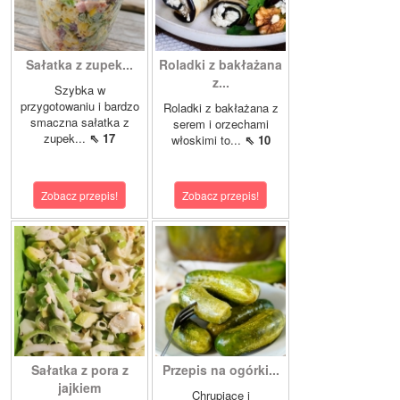
Sałatka z zupek...
Roladki z bakłażana
z...
Szybka w
przygotowaniu i bardzo
Roladki z bakłażana z
smaczna sałatka z
serem i orzechami
zupek...
⇖ 17
włoskimi to...
⇖ 10
Zobacz przepis!
Zobacz przepis!
Sałatka z pora z
Przepis na ogórki...
jajkiem
Chrupiące i