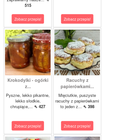
515
Zobacz przepis!
Zobacz przepis!
Krokodylki - ogórki
Racuchy z
z...
papierówkami...
Pyszne, lekko pikantne,
Mięciutkie, puszyste
lekko słodkie,
racuchy z papierówkami
chrupiące,...
⇖ 427
to jeden z...
⇖ 398
Zobacz przepis!
Zobacz przepis!