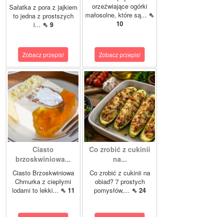
orzeźwiające ogórki
Sałatka z pora z jajkiem
małosolne, które są...
⇖
to jedna z prostszych
10
i...
⇖ 9
Zobacz przepis!
Zobacz przepis!
Ciasto
Co zrobić z cukinii
brzoskwiniowa...
na...
Ciasto Brzoskwiniowa
Co zrobić z cukinii na
Chmurka z ciepłymi
obiad? 7 prostych
lodami to lekki...
⇖ 11
pomysłów,...
⇖ 24