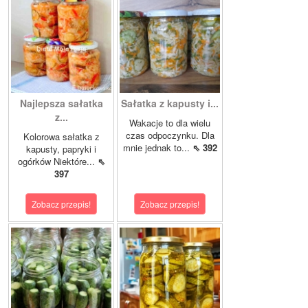
Najlepsza sałatka
Sałatka z kapusty i...
z...
Wakacje to dla wielu
czas odpoczynku. Dla
Kolorowa sałatka z
mnie jednak to...
⇖ 392
kapusty, papryki i
ogórków Niektóre...
⇖
397
Zobacz przepis!
Zobacz przepis!