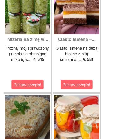
Mizeria na zimę w...
Ciasto Ismena –...
Poznaj mój sprawdzony
Ciasto Ismena na dużą
przepis na chrupiącą
blachę z bitą
mizerię w...
⇖ 645
śmietaną,...
⇖ 581
Zobacz przepis!
Zobacz przepis!