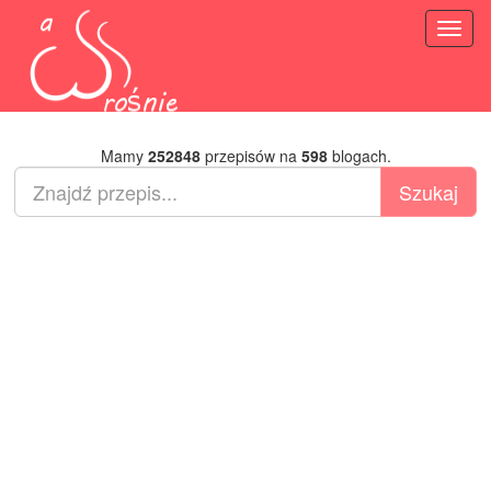
Toggl
naviga
Mamy
252848
przepisów na
598
blogach.