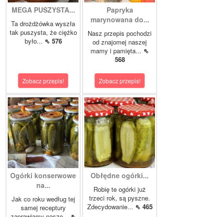
MEGA PUSZYSTA...
Papryka
marynowana do...
Ta drożdżówka wyszła
tak puszysta, że ciężko
Nasz przepis pochodzi
było...
⇖ 576
od znajomej naszej
mamy i pamięta...
⇖
568
Zobacz przepis!
Zobacz przepis!
Ogórki konserwowe
Obłędne ogórki...
na...
Robię te ogórki już
trzeci rok, są pyszne.
Jak co roku według tej
Zdecydowanie...
⇖ 465
samej receptury
zaprawiamy nasze...
⇖