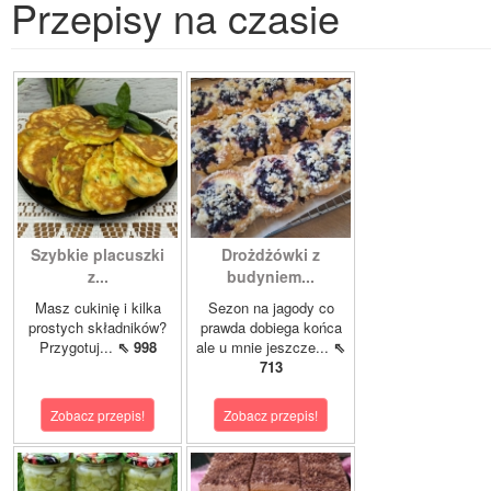
Przepisy na czasie
Szybkie placuszki
Drożdżówki z
z...
budyniem...
Masz cukinię i kilka
Sezon na jagody co
prostych składników?
prawda dobiega końca
Przygotuj...
⇖ 998
ale u mnie jeszcze...
⇖
713
Zobacz przepis!
Zobacz przepis!