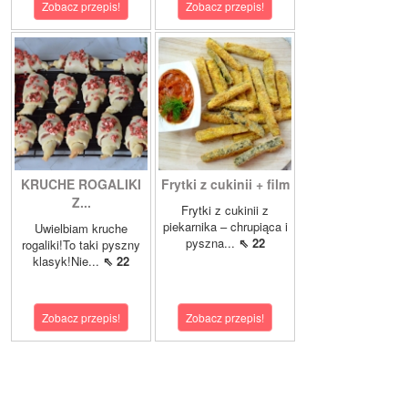
Zobacz przepis!
Zobacz przepis!
KRUCHE ROGALIKI
Frytki z cukinii + film
Z...
Frytki z cukinii z
piekarnika – chrupiąca i
Uwielbiam kruche
pyszna...
⇖ 22
rogaliki!To taki pyszny
klasyk!Nie...
⇖ 22
Zobacz przepis!
Zobacz przepis!