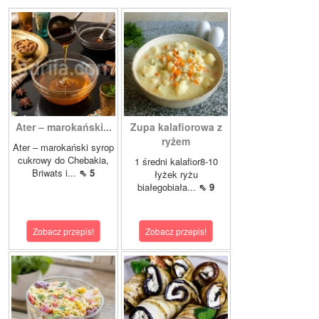
Ater – marokański...
Zupa kalafiorowa z
ryżem
Ater – marokański syrop
cukrowy do Chebakia,
1 średni kalafior8-10
Briwats i...
⇖ 5
łyżek ryżu
białegobiała...
⇖ 9
Zobacz przepis!
Zobacz przepis!