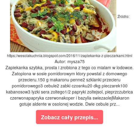
Źródło:
https://wesolakuchnia.blogspot.com/2016/11/zapiekanka-z-pieczarkami.html
Autor: mysza75
Zapiekanka szybka, prosta i zrobiona z tego co mialam w lodowce.
Zatopiona w sosie pomidorowym ktory powstal z domowego
przecieru.150 g makaronu penne2 szklanki przecieru
pomidorowego3 cebule2 zabki czosnku20 dkg pieczarek100
kabanosow3 lyzki sera zoltego1/2 papryki zoltejsol, pieprzczubrica
czerwonapapryka czerwonakoper i bazylia swiezaolejMakaron
gotuje aldente w osolonej wodzie. Dwie cebule prz...
Zobacz cały przepis...