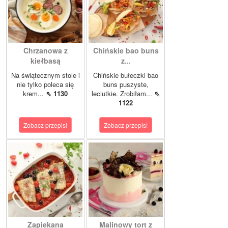
Chrzanowa z
Chińskie bao buns
kiełbasą
z...
Na świątecznym stole i
Chińskie bułeczki bao
nie tylko poleca się
buns puszyste,
krem...
⇖ 1130
leciutkie. Zrobiłam...
⇖
1122
Zobacz przepis!
Zobacz przepis!
Zapiekana
Malinowy tort z