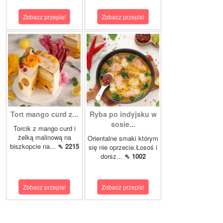
Zobacz przepis!
Zobacz przepis!
Tort mango curd z...
Ryba po indyjsku w
sosie...
Torcik z mango curd i
żelką malinową na
Orientalne smaki którym
biszkopcie na...
⇖ 2215
się nie oprzecie.Łosoś i
dorsz...
⇖ 1002
Zobacz przepis!
Zobacz przepis!