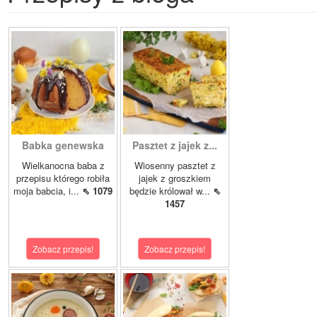
Babka genewska
Pasztet z jajek z...
Wielkanocna baba z
Wiosenny pasztet z
przepisu którego robiła
jajek z groszkiem
moja babcia, i...
⇖ 1079
będzie królował w...
⇖
1457
Zobacz przepis!
Zobacz przepis!