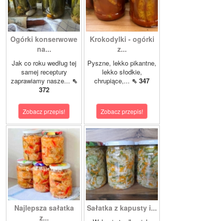
Ogórki konserwowe
Krokodylki - ogórki
na...
z...
Jak co roku według tej
Pyszne, lekko pikantne,
samej receptury
lekko słodkie,
zaprawiamy nasze...
⇖
chrupiące,...
⇖ 347
372
Zobacz przepis!
Zobacz przepis!
Najlepsza sałatka
Sałatka z kapusty i...
z...