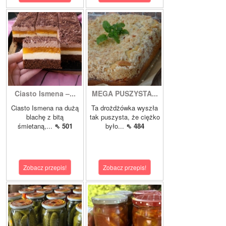
Ciasto Ismena –...
MEGA PUSZYSTA...
Ciasto Ismena na dużą
Ta drożdżówka wyszła
blachę z bitą
tak puszysta, że ciężko
śmietaną,...
⇖ 501
było...
⇖ 484
Zobacz przepis!
Zobacz przepis!