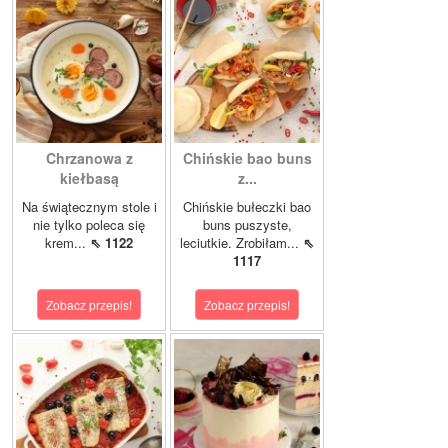
Chrzanowa z
Chińskie bao buns
kiełbasą
z...
Na świątecznym stole i
Chińskie bułeczki bao
nie tylko poleca się
buns puszyste,
krem...
⇖ 1122
leciutkie. Zrobiłam...
⇖
1117
Zobacz przepis!
Zobacz przepis!