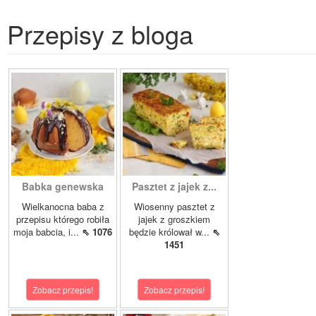
Przepisy z bloga
Babka genewska
Pasztet z jajek z...
Wielkanocna baba z
Wiosenny pasztet z
przepisu którego robiła
jajek z groszkiem
moja babcia, i...
⇖ 1076
będzie królował w...
⇖
1451
Zobacz przepis!
Zobacz przepis!