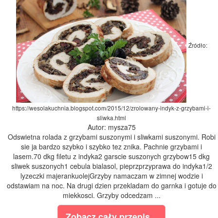
Źródło:
https://wesolakuchnia.blogspot.com/2015/12/zrolowany-indyk-z-grzybami-i-
sliwka.html
Autor: mysza75
Odswietna rolada z grzybami suszonymi i sliwkami suszonymi. Robi
sie ja bardzo szybko i szybko tez znika. Pachnie grzybami i
lasem.70 dkg filetu z indyka2 garscie suszonych grzybow15 dkg
sliwek suszonych1 cebula bialasol, pieprzprzyprawa do indyka1/2
lyzeczki majerankuolejGrzyby namaczam w zimnej wodzie i
odstawiam na noc. Na drugi dzien przekladam do garnka i gotuje do
miekkosci. Grzyby odcedzam ...
Zobacz cały przepis...