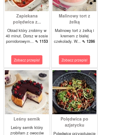
Zapiekana
Malinowy tort z
polędwica z...
żelką
Obiad który zrobimy w
Malinowy tort z żelką i
40 minut. Dorsz w sosie
kremem z białej
pomidorowym...
⇖ 1153
czekolady. W...
⇖ 1286
Zobacz przepis!
Zobacz przepis!
Leśny sernik
Polędwica po
azjatycku
Leśny sernik który
zrobiłam z owoców
Polędwicę przygotujecie