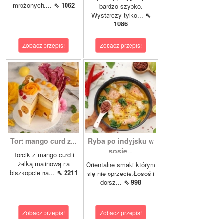
mrożonych....
⇖ 1062
bardzo szybko.
Wystarczy tylko...
⇖
1086
Zobacz przepis!
Zobacz przepis!
Tort mango curd z...
Ryba po indyjsku w
sosie...
Torcik z mango curd i
żelką malinową na
Orientalne smaki którym
biszkopcie na...
⇖ 2211
się nie oprzecie.Łosoś i
dorsz...
⇖ 998
Zobacz przepis!
Zobacz przepis!