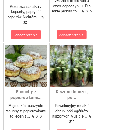
Wakacje to dla wielu
czas odpoczynku. Dla
Kolorowa sałatka z
mnie jednak to...
⇖ 315
kapusty, papryki i
ogórków Niektóre...
⇖
321
Zobacz przepis!
Zobacz przepis!
Racuchy z
Kiszone inaczej,
papierówkami...
po...
Mięciutkie, puszyste
Rewelacyjny smak i
racuchy z papierówkami
chrupkość ogórków
to jeden z...
⇖ 313
kiszonych.Musicie...
⇖
311