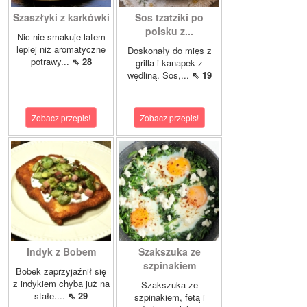
Szaszłyki z karkówki
Sos tzatziki po
polsku z...
Nic nie smakuje latem
lepiej niż aromatyczne
Doskonały do mięs z
potrawy...
⇖ 28
grilla i kanapek z
wędliną. Sos,...
⇖ 19
Zobacz przepis!
Zobacz przepis!
Indyk z Bobem
Szakszuka ze
szpinakiem
Bobek zaprzyjaźnił się
z indykiem chyba już na
Szakszuka ze
stałe....
⇖ 29
szpinakiem, fetą i