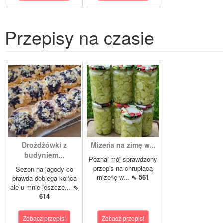
Przepisy na czasie
Drożdżówki z
Mizeria na zimę w...
budyniem...
Poznaj mój sprawdzony
przepis na chrupiącą
Sezon na jagody co
mizerię w...
⇖ 561
prawda dobiega końca
ale u mnie jeszcze...
⇖
614
Zobacz przepis!
Zobacz przepis!