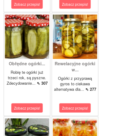
Zobacz przepis!
Zobacz przepis!
Obłędne ogórki...
Rewelacyjne ogórki
w...
Robię te ogórki już
trzeci rok, są pyszne.
Ogórki z przyprawą
Zdecydowanie...
⇖ 307
gyros to ciekawa
alternatywa dla...
⇖ 277
Zobacz przepis!
Zobacz przepis!