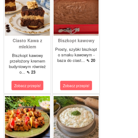
Ciasto Kawa z
Biszkopt kawowy
mlekiem
Prosty, szybki biszkopt
o smaku kawowym -
Biszkopt kawowy
baza do ciast...
⇖ 20
przełożony kremem
budyniowym również
o...
⇖ 23
Zobacz przepis!
Zobacz przepis!