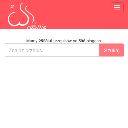
Toggl
naviga
Mamy
252816
przepisów na
598
blogach.