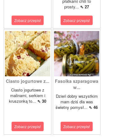
płatkami chili to
prosty...
⇖ 27
Zobacz przepis!
Zobacz przepis!
Ciasto jogurtowe z...
Fasolka szparagowa
w...
Ciasto jogurtowe z
malinami, serkiem i
Dzień dobry wszystkim
kruszonką to...
⇖ 30
mam dziś dla was
świetny pomysł...
⇖ 46
Zobacz przepis!
Zobacz przepis!