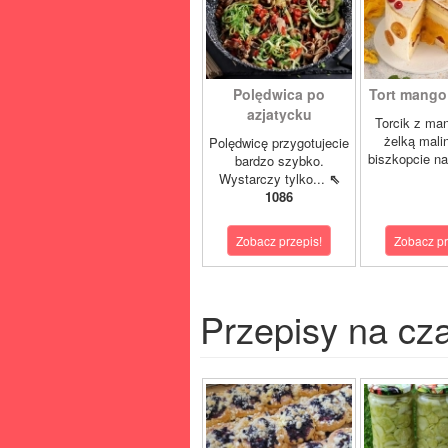
Polędwica po
Tort mango 
azjatycku
Torcik z man
żelką mali
Polędwicę przygotujecie
biszkopcie na
bardzo szybko.
Wystarczy tylko...
⇖
1086
Zobacz przepis!
Zobacz pr
Przepisy na cz