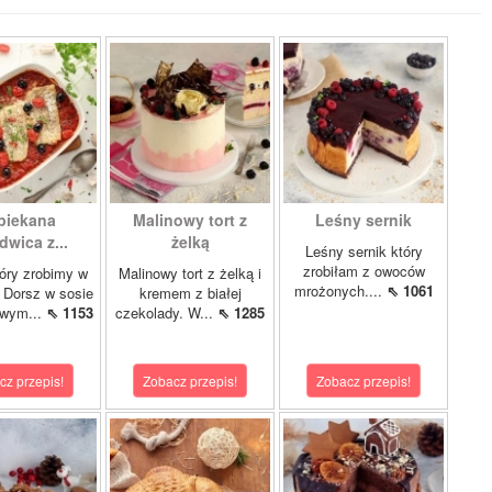
piekana
Malinowy tort z
Leśny sernik
dwica z...
żelką
Leśny sernik który
zrobiłam z owoców
óry zrobimy w
Malinowy tort z żelką i
mrożonych....
⇖ 1061
 Dorsz w sosie
kremem z białej
owym...
⇖ 1153
czekolady. W...
⇖ 1285
cz przepis!
Zobacz przepis!
Zobacz przepis!