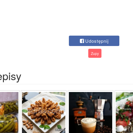
Udostępnij
Zupy
episy