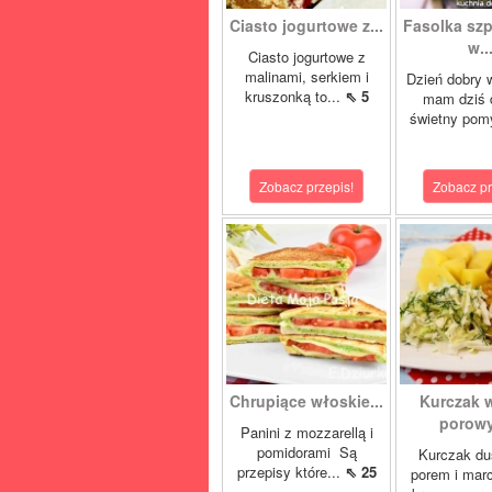
Ciasto jogurtowe z...
Fasolka sz
w..
Ciasto jogurtowe z
malinami, serkiem i
Dzień dobry 
kruszonką to...
⇖ 5
mam dziś 
świetny pom
Zobacz przepis!
Zobacz pr
Chrupiące włoskie...
Kurczak 
porowy
Panini z mozzarellą i
pomidorami Są
Kurczak du
przepisy które...
⇖ 25
porem i mar