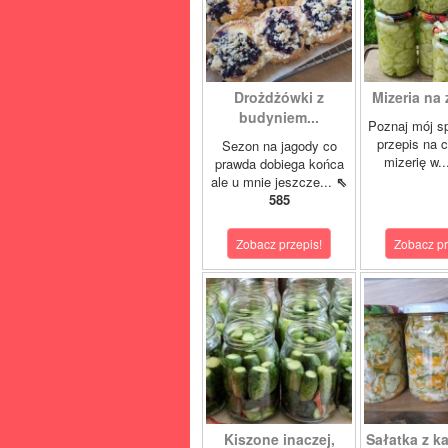
Drożdżówki z
Mizeria na 
budyniem...
Poznaj mój s
przepis na 
Sezon na jagody co
mizerię w.
prawda dobiega końca
ale u mnie jeszcze...
⇖
585
Zobacz przepis!
Zobacz pr
Kiszone inaczej,
Sałatka z ka