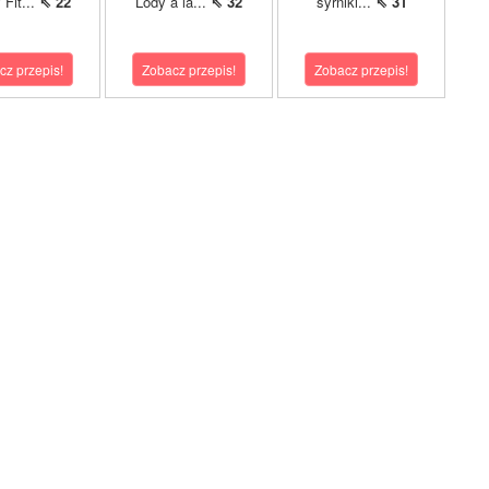
 Fit...
⇖ 22
Lody à la...
⇖ 32
syrniki...
⇖ 31
cz przepis!
Zobacz przepis!
Zobacz przepis!