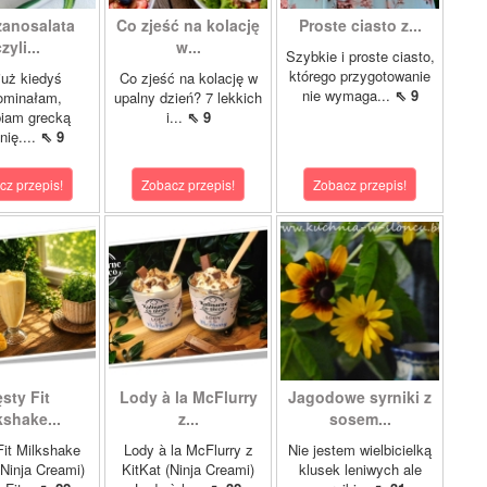
zanosalata
Co zjeść na kolację
Proste ciasto z...
zyli...
w...
Szybkie i proste ciasto,
którego przygotowanie
już kiedyś
Co zjeść na kolację w
nie wymaga...
⇖ 9
ominałam,
upalny dzień? 7 lekkich
biam grecką
i...
⇖ 9
nię....
⇖ 9
cz przepis!
Zobacz przepis!
Zobacz przepis!
sty Fit
Lody à la McFlurry
Jagodowe syrniki z
kshake...
z...
sosem...
it Milkshake
Lody à la McFlurry z
Nie jestem wielbicielką
Ninja Creami)
KitKat (Ninja Creami)
klusek leniwych ale