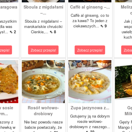
paragowa
Sboula z migdałami
Caffè al ginseng –...
Melit
.
–...
c
Caffè al ginseng, co to
za kawa? To jeden z
wszystkim
Sboula z migdałami –
Jak 
ciekawszych...
⇖ 9
dla was
marokańskie chruściki
wsp
ysł...
⇖ 2
Cienkie,...
⇖ 8
uwiel
kuch
zepis!
Zobacz przepis!
Zobacz przepis!
Zoba
w sosie
Rosół wołowo-
Zupa jarzynowa z...
Gę
m...
drobiowy
Mil
Gotujemy ją na dobrym
rosole wołowo-
szony z
Nie bez powodu nasze
Gęsty F
drobiowym z naszego...
chewką w
babcie powtarzały, że
Mango (
⇖ 22