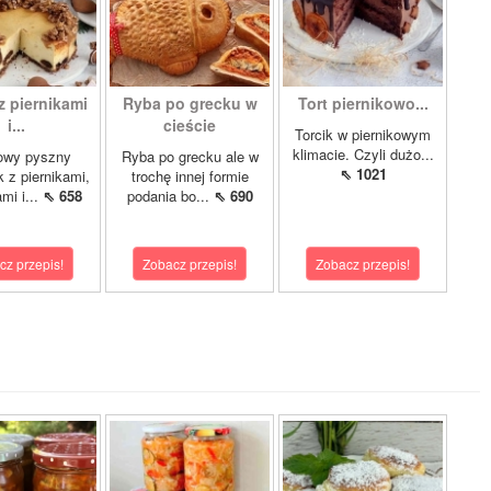
z piernikami
Ryba po grecku w
Tort piernikowo...
i...
cieście
Torcik w piernikowym
klimacie. Czyli dużo...
owy pyszny
Ryba po grecku ale w
⇖ 1021
k z piernikami,
trochę innej formie
mi i...
⇖ 658
podania bo...
⇖ 690
cz przepis!
Zobacz przepis!
Zobacz przepis!