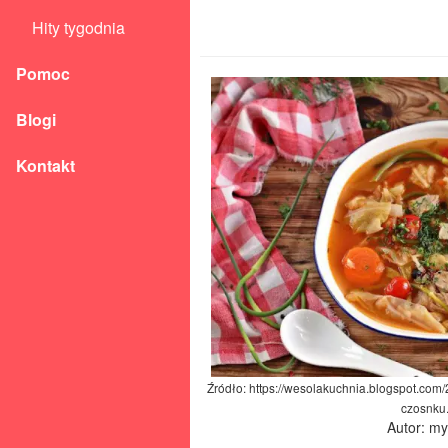
Hity tygodnia
Pomoc
Blogi
Kontakt
Źródło: https://wesolakuchnia.blogspot.com
czosnku
Autor: m