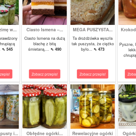
zimę w...
Ciasto Ismena –...
MEGA PUSZYSTA...
Krokody
prawdzony
Ciasto Ismena na dużą
Ta drożdżówka wyszła
chrupiącą
blachę z bitą
tak puszysta, że ciężko
Pyszne, l
..
⇖ 545
śmietaną,...
⇖ 490
było...
⇖ 473
lekk
chrupią
zepis!
Zobacz przepis!
Zobacz przepis!
Zoba
pusty i...
Obłędne ogórki...
Rewelacyjne ogórki
Ogórk