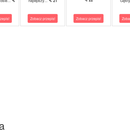
osie...
⇖
najlepszy...
⇖ 21
Gęsty
zepis!
Zobacz przepis!
Zobacz przepis!
Zoba
a