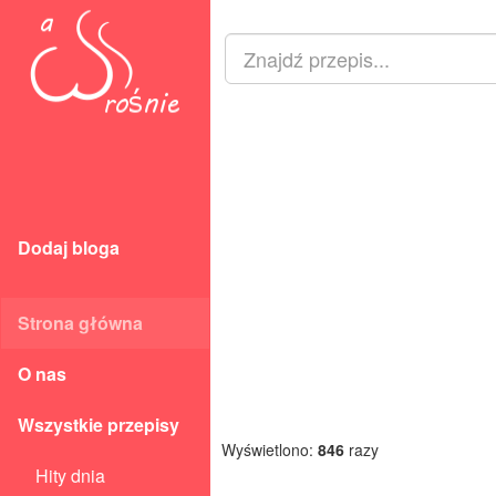
Dodaj bloga
Strona główna
O nas
Wszystkie przepisy
Wyświetlono:
846
razy
Hity dnia