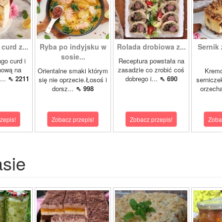
curd z...
Ryba po indyjsku w
Rolada drobiowa z...
Sernik 
sosie...
go curd i
Receptura powstała na
nową na
zasadzie co zrobić coś
Orientalne smaki którym
Krem
...
⇖ 2211
dobrego i...
⇖ 690
się nie oprzecie.Łosoś i
sernicze
dorsz...
⇖ 998
orzecha
zepis!
Zobacz przepis!
Zobacz przepis!
Zoba
asie