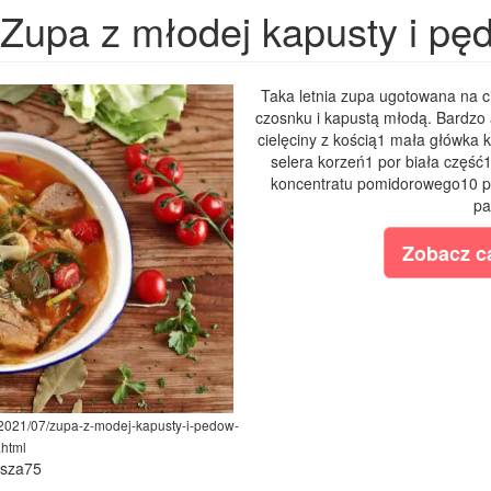
Zupa z młodej kapusty i p
Taka letnia zupa ugotowana na c
czosnku i kapustą młodą. Bardzo 
cielęciny z kością1 mała główka
selera korzeń1 por biała część1 
koncentratu pomidorowego10 po
pa
Zobacz ca
/2021/07/zupa-z-modej-kapusty-i-pedow-
.html
ysza75