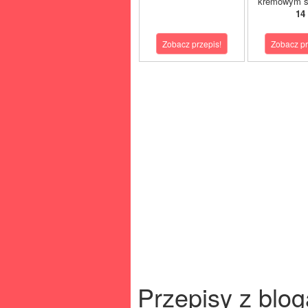
kremowym s
14
Zobacz przepis!
Zobacz pr
Przepisy z blog