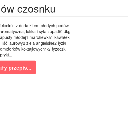
ędów czosnku
ielęcinie z dodatkiem młodych pędów
aromatyczna, lekka i syta zupa.50 dkg
 kapusty młodej1 marchewka1 kawałek
liść laurowy2 ziela angielskie2 łyżki
midorków koktajlowych1/2 łyżeczki
pryki...
ły przepis...