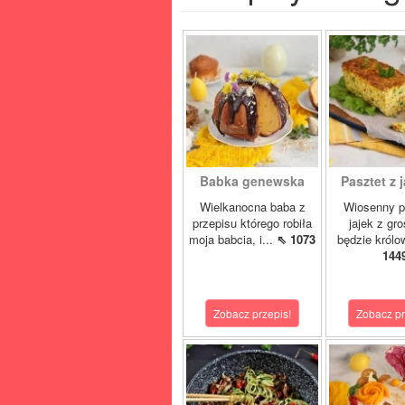
Babka genewska
Pasztet z j
Wielkanocna baba z
Wiosenny p
przepisu którego robiła
jajek z gr
moja babcia, i...
⇖ 1073
będzie królo
144
Zobacz przepis!
Zobacz pr