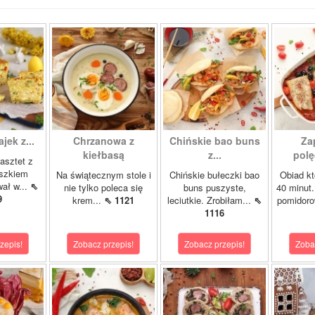
ajek z...
Chrzanowa z
Chińskie bao buns
Za
kiełbasą
z...
polę
asztet z
oszkiem
Na świątecznym stole i
Chińskie bułeczki bao
Obiad kt
wał w...
⇖
nie tylko poleca się
buns puszyste,
40 minut.
9
krem...
⇖ 1121
leciutkie. Zrobiłam...
⇖
pomidor
1116
zepis!
Zobacz przepis!
Zobacz przepis!
Zoba