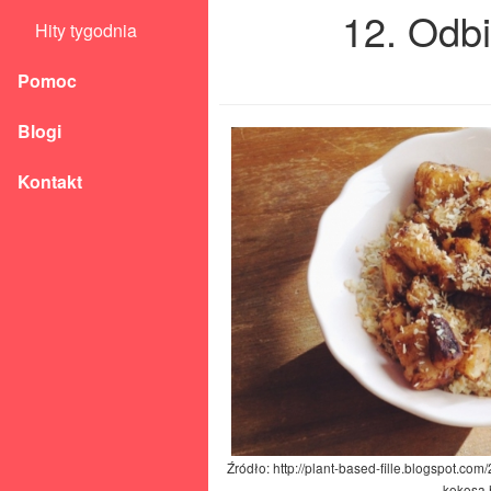
12. Odbi
Hity tygodnia
Pomoc
Blogi
Kontakt
Źródło: http://plant-based-fille.blogspot.c
kokosa.