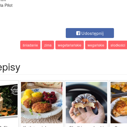
ia Piłot
Udostępnij
śniadanie
zima
wegetariańskie
wegańskie
słodkości
episy