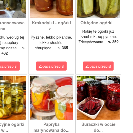
 konserwowe
Krokodylki - ogórki
Obłędne ogórki...
na...
z...
Robię te ogórki już
trzeci rok, są pyszne.
oku według tej
Pyszne, lekko pikantne,
Zdecydowanie...
⇖ 352
 receptury
lekko słodkie,
my nasze...
⇖
chrupiące,...
⇖ 365
432
cz przepis!
Zobacz przepis!
Zobacz przepis!
cyjne ogórki
Papryka
Buraczki w occie
w...
marynowana do...
do...