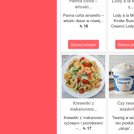
Panna cotta –
Lody à la 
włoski...
z...
Panna cotta amaretto –
Lody à la M
włoski deser w nowej...
Kinder Buen
⇖ 16
Creami) Lody
Zobacz przepis!
Zobacz pr
Krewetki z
Czy twa
makaronem...
wiaderk
Krewetki z makaronem
Twaróg w wi
ryżowym i pomidorami
ten produk
–...
⇖ 17
„ratuje”..