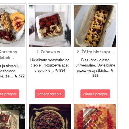
 Korzenny
1. Zabawa w...
2. Żółty biszkopt...
lebek...
Uwielbiam wszystko co
Biszkopt - ciasto
cieple i rozgrzewajace;
uniwersalne. Uwielbiane
o ja słyszałam
cieplutkie...
⇖ 934
przez wszystkich...
⇖
ieszające
983
ie, że...
⇖ 572
cz przepis!
Zobacz przepis!
Zobacz przepis!