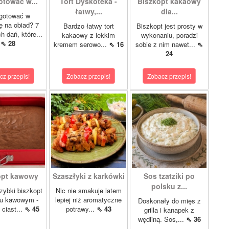
otować w...
Tort Dyskoteka -
Biszkopt kakaowy
łatwy,...
dla...
gotować w
lę na obiad? 7
Bardzo łatwy tort
Biszkopt jest prosty w
 dań, które...
kakaowy z lekkim
wykonaniu, poradzi
⇖ 28
kremem serowo...
⇖ 16
sobie z nim nawet...
⇖
24
cz przepis!
Zobacz przepis!
Zobacz przepis!
opt kawowy
Szaszłyki z karkówki
Sos tzatziki po
polsku z...
szybki biszkopt
Nic nie smakuje latem
u kawowym -
lepiej niż aromatyczne
Doskonały do mięs z
 ciast...
⇖ 45
potrawy...
⇖ 43
grilla i kanapek z
wędliną. Sos,...
⇖ 36