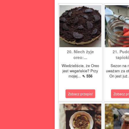
20. Niech żyje
21. Pudd
oreo:...
tapioki
Wiedzieliście, że Oreo
Sezon na r
jest wegańskie? Przy
uważam za ot
mojej...
⇖ 556
On jest już.
Zobacz przepis!
Zobacz pr