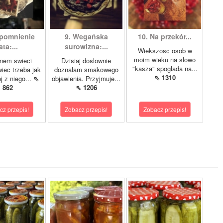
pomnienie
9. Wegańska
10. Na przekór...
ata:...
surowizna:...
Wiekszosc osob w
moim wieku na slowo
nem swieci
Dzisiaj doslownie
"kasza" spoglada na...
wiec trzeba jak
doznalam smakowego
⇖ 1310
j z niego...
⇖
objawienia. Przyjmuje...
862
⇖ 1206
cz przepis!
Zobacz przepis!
Zobacz przepis!