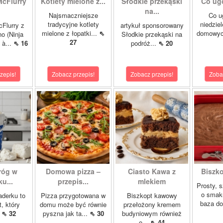
McFlurry
Kotlety mielone z...
Słodkie przekąski
Co ug
na...
Najsmaczniejsze
Co u
tradycyjne kotlety
niedzie
cFlurry z
artykuł sponsorowany
mielone z łopatki...
⇖
domowych
o (Ninja
Słodkie przekąski na
27
 à...
⇖ 16
podróż...
⇖ 20
zepis!
Zobacz przepis!
Zobacz przepis!
Zoba
róg w
Domowa pizza –
Ciasto Kawa z
Biszk
u...
przepis...
mlekiem
Prosty, 
o smak
aderku to
Pizza przygotowana w
Biszkopt kawowy
baza do
t, który
domu może być równie
przełożony kremem
.
⇖ 32
pyszna jak ta...
⇖ 30
budyniowym również
o...
⇖ 44