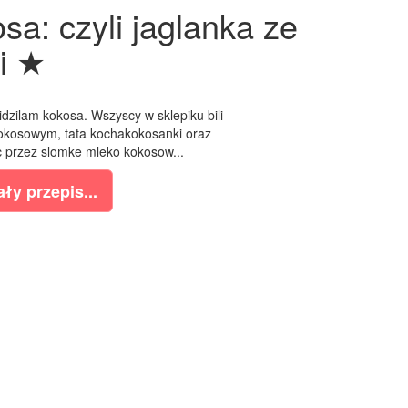
sa: czyli jaglanka ze
i ★
dzilam kokosa. Wszyscy w sklepiku bili
kokosowym, tata kochakokosanki oraz
ic przez slomke mleko kokosow...
ły przepis...