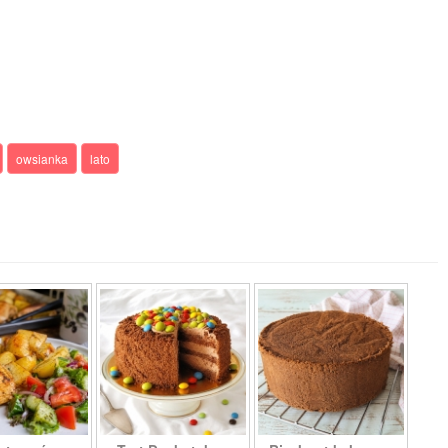
owsianka
lato