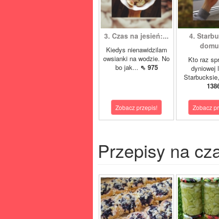
3. Czas na jesień:...
4. Starb
domu:
Kiedys nienawidzilam
owsianki na wodzie. No
Kto raz sp
bo jak...
⇖ 975
dyniowej 
Starbucksie,
138
Zobacz przepis!
Zobacz pr
Przepisy na cz