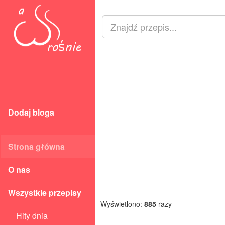
Dodaj bloga
Strona główna
O nas
Wszystkie przepisy
Wyświetlono:
885
razy
Hity dnia