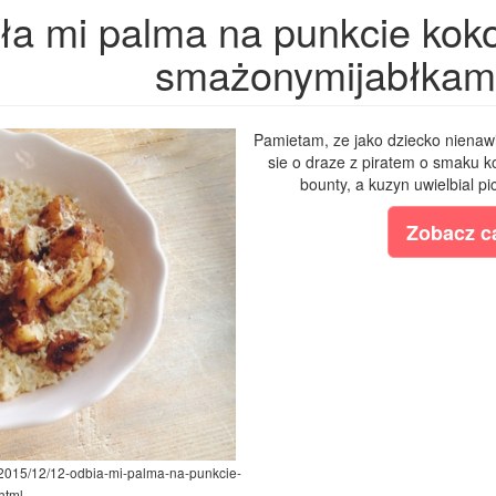
ła mi palma na punkcie koko
smażonymijabłkam
Pamietam, ze jako dziecko nienawi
sie o draze z piratem o smaku 
bounty, a kuzyn uwielbial p
Zobacz ca
om/2015/12/12-odbia-mi-palma-na-punkcie-
html