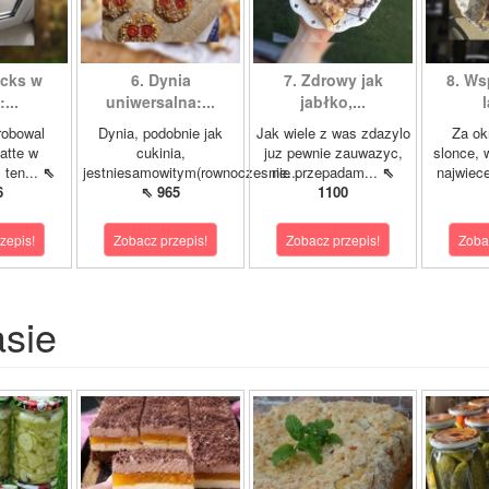
ucks w
6. Dynia
7. Zdrowy jak
8. Ws
...
uniwersalna:...
jabłko,...
l
robowal
Dynia, podobnie jak
Jak wiele z was zdazylo
Za ok
latte w
cukinia,
juz pewnie zauwazyc,
slonce, 
 ten...
⇖
jestniesamowitym(rownoczesnie...
nie przepadam...
⇖
najwiece
6
⇖ 965
1100
zepis!
Zobacz przepis!
Zobacz przepis!
Zoba
asie