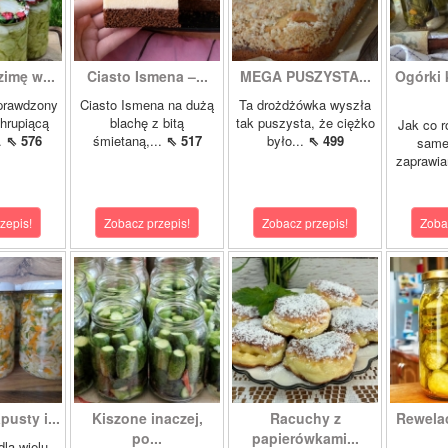
zimę w...
Ciasto Ismena –...
MEGA PUSZYSTA...
Ogórki
prawdzony
Ciasto Ismena na dużą
Ta drożdżówka wyszła
chrupiącą
blachę z bitą
tak puszysta, że ciężko
Jak co r
..
⇖ 576
śmietaną,...
⇖ 517
było...
⇖ 499
samej
zaprawia
zepis!
Zobacz przepis!
Zobacz przepis!
Zoba
pusty i...
Kiszone inaczej,
Racuchy z
Rewela
po...
papierówkami...
dla wielu