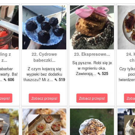
ing z
22. Cydrowe
23. Ekspresowe...
24.
 z...
babeczki...
ch
Są pyszne. Robi się je
w mgnieniu oka.
abarbar
Z czym kojarzą się
Czy tylk
Zawierają...
⇖ 525
warty. Ba!
wypieki bez dodatku
poc
..
⇖ 606
tłuszczu? Mi z...
⇖ 519
twierdzen
zepis!
Zobacz przepis!
Zobacz przepis!
Zoba