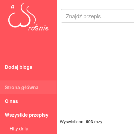
Dodaj bloga
Strona główna
O nas
Wszystkie przepisy
Wyświetlono:
603
razy
Hity dnia