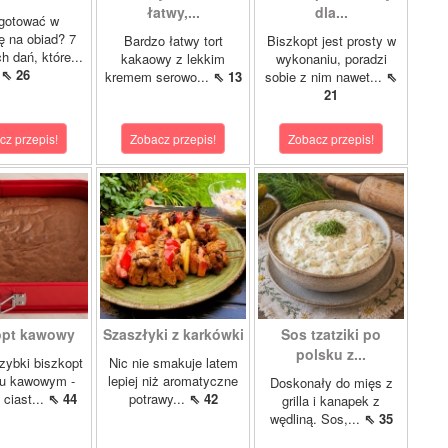
łatwy,...
dla...
gotować w
lę na obiad? 7
Bardzo łatwy tort
Biszkopt jest prosty w
 dań, które...
kakaowy z lekkim
wykonaniu, poradzi
⇖ 26
kremem serowo...
⇖ 13
sobie z nim nawet...
⇖
21
cz przepis!
Zobacz przepis!
Zobacz przepis!
opt kawowy
Szaszłyki z karkówki
Sos tzatziki po
polsku z...
szybki biszkopt
Nic nie smakuje latem
u kawowym -
lepiej niż aromatyczne
Doskonały do mięs z
 ciast...
⇖ 44
potrawy...
⇖ 42
grilla i kanapek z
wędliną. Sos,...
⇖ 35