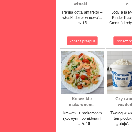
włoski...
z...
Panna cotta amaretto –
Lody à la M
włoski deser w nowej...
Kinder Buen
⇖ 15
Creami) Lody
Zobacz przepis!
Zobacz pr
Krewetki z
Czy twa
makaronem...
wiaderk
Krewetki z makaronem
Twaróg w wi
ryżowym i pomidorami
ten produk
–...
⇖ 16
„ratuje”..