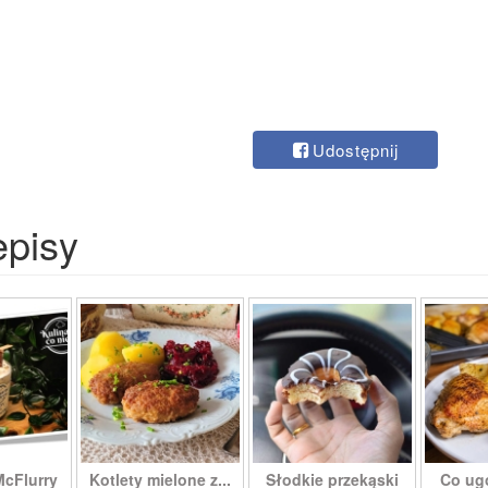
Udostępnij
episy
McFlurry
Kotlety mielone z...
Słodkie przekąski
Co ug