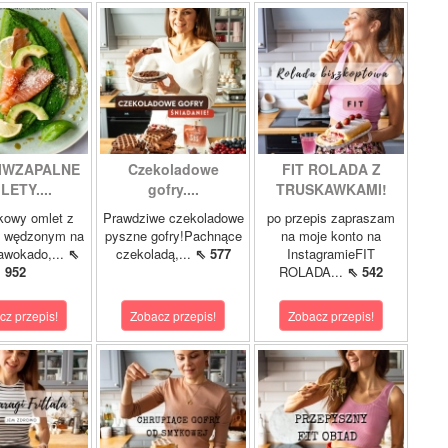
IWZAPALNE
Czekoladowe
FIT ROLADA Z
LETY....
gofry....
TRUSKAWKAMI!
kowy omlet z
Prawdziwe czekoladowe
po przepis zapraszam
m wędzonym na
pyszne gofry!Pachnące
na moje konto na
 awokado,...
⇖
czekoladą,...
⇖ 577
InstagramieFIT
952
ROLADA...
⇖ 542
cz przepis!
Zobacz przepis!
Zobacz przepis!