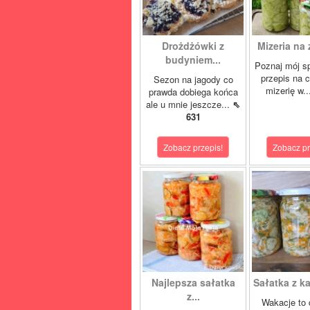
Drożdżówki z
Mizeria na 
budyniem...
Poznaj mój s
przepis na 
Sezon na jagody co
mizerię w.
prawda dobiega końca
ale u mnie jeszcze...
⇖
631
Zobacz przepis!
Zobacz pr
Najlepsza sałatka
Sałatka z ka
z...
Wakacje to 