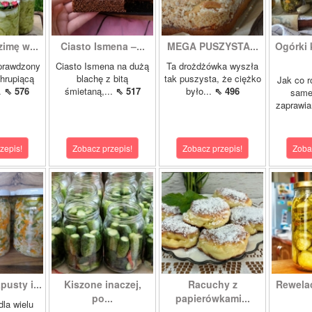
zimę w...
Ciasto Ismena –...
MEGA PUSZYSTA...
Ogórki
prawdzony
Ciasto Ismena na dużą
Ta drożdżówka wyszła
chrupiącą
blachę z bitą
tak puszysta, że ciężko
Jak co r
..
⇖ 576
śmietaną,...
⇖ 517
było...
⇖ 496
samej
zaprawia
zepis!
Zobacz przepis!
Zobacz przepis!
Zoba
pusty i...
Kiszone inaczej,
Racuchy z
Rewela
po...
papierówkami...
dla wielu