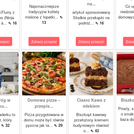
na...
Najsmaczniejsze
Co u
tradycyjne kotlety
niedzie
cFlurry z
artykuł sponsorowany
mielone z łopatki...
⇖
domowych
o (Ninja
Słodkie przekąski na
13
 à...
⇖ 16
podróż...
⇖ 16
zepis!
Zobacz przepis!
Zobacz przepis!
Zoba
róg w
Domowa pizza –
Ciasto Kawa z
Biszk
u...
przepis...
mlekiem
Prosty, 
o smak
aderku to
Pizza przygotowana w
Biszkopt kawowy
baza do
t, który
domu może być równie
przełożony kremem
.
⇖ 32
pyszna jak ta...
⇖ 29
budyniowym również
o...
⇖ 42