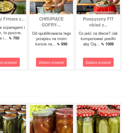
 Frittata z...
CHRUPIĄCE
Przepyszny FIT
GOFRY-...
obiad z...
ze szparagami i
, to pyszne,
Od opublikowania tego
Co jeść na diecie? Jak
 i...
⇖ 700
przepisu na moim
komponować posiłki
koncie na...
⇖ 696
aby Cię...
⇖ 1089
cz przepis!
Zobacz przepis!
Zobacz przepis!