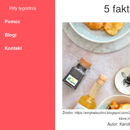
5 fak
Hity tygodnia
Pomoc
Blogi
Kontakt
Źródło: https://smykwkuchni.blogspot.com
ktore.h
Autor: Karo