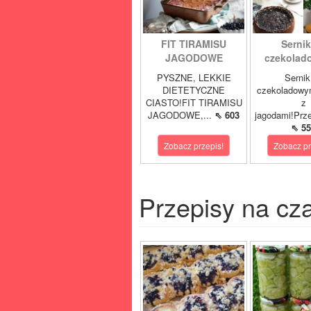
FIT TIRAMISU
Sernik
JAGODOWE
czekolad
PYSZNE, LEKKIE
Sernik
DIETETYCZNE
czekoladowy
CIASTO!FIT TIRAMISU
z
JAGODOWE,...
⇖ 603
jagodami!Prze
⇖ 55
Zobacz przepis!
Zobacz pr
Przepisy na cz