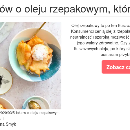
tów o oleju rzepakowym, któ
Olej rzepakowy to po ten tłuszcz
Konsumenci cenią olej z rzepak
neutralność i szeroką możliwość
jego walory zdrowotne. Czy 
tłuszczowych oleju, po który s
postaram przybl
Zobacz ca
/2020/03/5-faktow-o-oleju-rzepakowym-
tml
lina Smyk