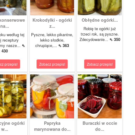
 konserwowe
Krokodylki - ogórki
Obłędne ogórki...
na...
z...
Robię te ogórki już
trzeci rok, są pyszne.
oku według tej
Pyszne, lekko pikantne,
Zdecydowanie...
⇖ 350
 receptury
lekko słodkie,
my nasze...
⇖
chrupiące,...
⇖ 363
430
cz przepis!
Zobacz przepis!
Zobacz przepis!
cyjne ogórki
Papryka
Buraczki w occie
w...
marynowana do...
do...