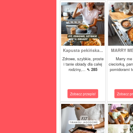
Kapusta pekińska...
MARRY ME 
Zdrowe, szybkie, proste
Marry me 
i tanie obiady dla całej
cieciorką, pa
rodziny,...
⇖ 285
pomidorami t
Zobacz przepis!
Zobacz pr