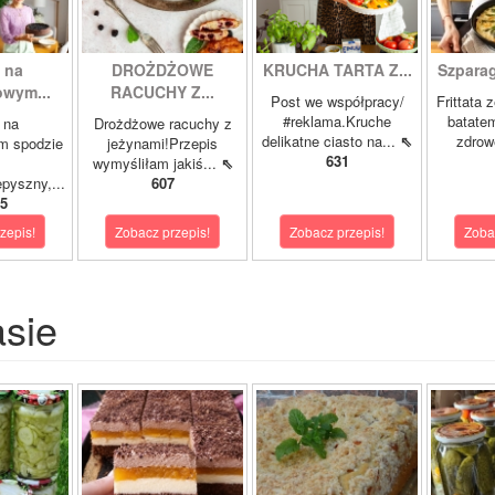
 na
DROŻDŻOWE
KRUCHA TARTA Z...
Szparagi
owym...
RACUCHY Z...
Post we współpracy/
Frittata 
#reklama.Kruche
batatem
 na
Drożdżowe racuchy z
delikatne ciasto na...
⇖
zdrowe
m spodzie
jeżynami!Przepis
631
wymyśliłam jakiś...
⇖
pyszny,...
607
5
zepis!
Zobacz przepis!
Zobacz przepis!
Zoba
asie