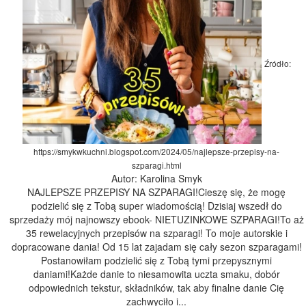
Źródło:
https://smykwkuchni.blogspot.com/2024/05/najlepsze-przepisy-na-
szparagi.html
Autor: Karolina Smyk
NAJLEPSZE PRZEPISY NA SZPARAGI!Cieszę się, że mogę
podzielić się z Tobą super wiadomością! Dzisiaj wszedł do
sprzedaży mój najnowszy ebook- NIETUZINKOWE SZPARAGI!To aż
35 rewelacyjnych przepisów na szparagi! To moje autorskie i
dopracowane dania! Od 15 lat zajadam się cały sezon szparagami!
Postanowiłam podzielić się z Tobą tymi przepysznymi
daniami!Każde danie to niesamowita uczta smaku, dobór
odpowiednich tekstur, składników, tak aby finalne danie Cię
zachwyciło i...