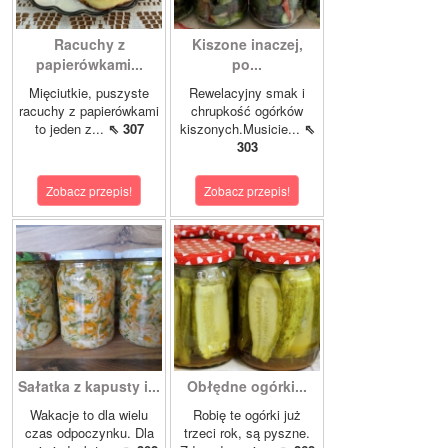
Racuchy z
Kiszone inaczej,
papierówkami...
po...
Mięciutkie, puszyste
Rewelacyjny smak i
racuchy z papierówkami
chrupkość ogórków
to jeden z...
⇖ 307
kiszonych.Musicie...
⇖
303
Zobacz przepis!
Zobacz przepis!
Sałatka z kapusty i...
Obłędne ogórki...
Wakacje to dla wielu
Robię te ogórki już
czas odpoczynku. Dla
trzeci rok, są pyszne.