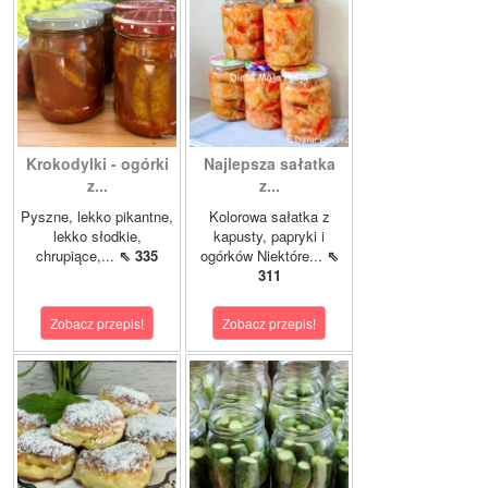
Krokodylki - ogórki
Najlepsza sałatka
z...
z...
Pyszne, lekko pikantne,
Kolorowa sałatka z
lekko słodkie,
kapusty, papryki i
chrupiące,...
⇖ 335
ogórków Niektóre...
⇖
311
Zobacz przepis!
Zobacz przepis!