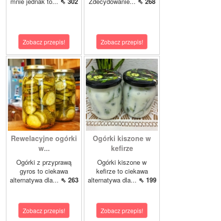
mnie jednak to...
⇖ 302
Zdecydowanie...
⇖ 268
Zobacz przepis!
Zobacz przepis!
Rewelacyjne ogórki
Ogórki kiszone w
w...
kefirze
Ogórki z przyprawą
Ogórki kiszone w
gyros to ciekawa
kefirze to ciekawa
alternatywa dla...
⇖ 263
alternatywa dla...
⇖ 199
Zobacz przepis!
Zobacz przepis!