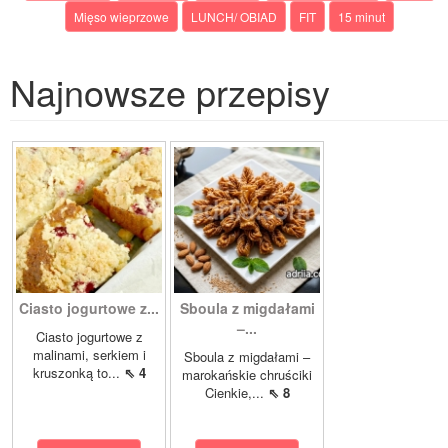
Mięso wieprzowe
LUNCH/ OBIAD
FIT
15 minut
Najnowsze przepisy
Ciasto jogurtowe z...
Sboula z migdałami
–...
Ciasto jogurtowe z
malinami, serkiem i
Sboula z migdałami –
kruszonką to...
⇖ 4
marokańskie chruściki
Cienkie,...
⇖ 8