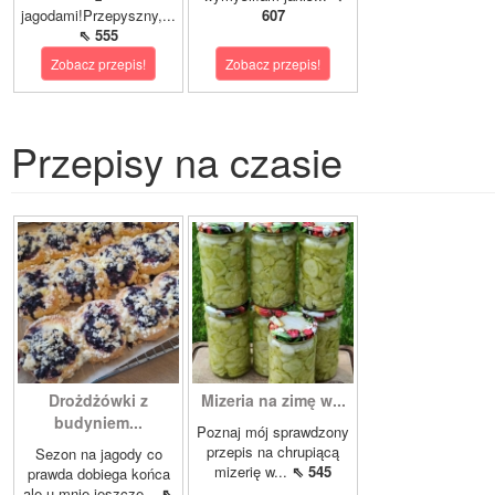
jagodami!Przepyszny,...
607
⇖ 555
Zobacz przepis!
Zobacz przepis!
Przepisy na czasie
Drożdżówki z
Mizeria na zimę w...
budyniem...
Poznaj mój sprawdzony
przepis na chrupiącą
Sezon na jagody co
mizerię w...
⇖ 545
prawda dobiega końca
ale u mnie jeszcze...
⇖