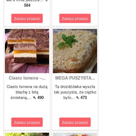
584
Zobacz przepis!
Zobacz przepis!
Ciasto Ismena –...
MEGA PUSZYSTA...
Ciasto Ismena na dużą
Ta drożdżówka wyszła
blachę z bitą
tak puszysta, że ciężko
śmietaną,...
⇖ 490
było...
⇖ 473
Zobacz przepis!
Zobacz przepis!