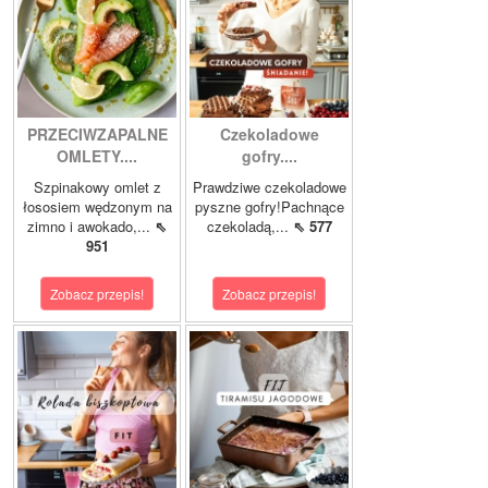
PRZECIWZAPALNE
Czekoladowe
OMLETY....
gofry....
Szpinakowy omlet z
Prawdziwe czekoladowe
łososiem wędzonym na
pyszne gofry!Pachnące
zimno i awokado,...
⇖
czekoladą,...
⇖ 577
951
Zobacz przepis!
Zobacz przepis!