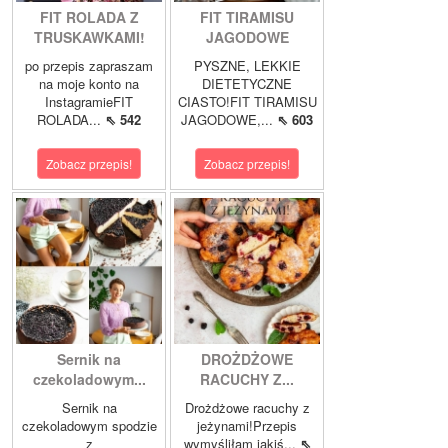
FIT ROLADA Z
FIT TIRAMISU
TRUSKAWKAMI!
JAGODOWE
po przepis zapraszam
PYSZNE, LEKKIE
na moje konto na
DIETETYCZNE
InstagramieFIT
CIASTO!FIT TIRAMISU
ROLADA...
⇖ 542
JAGODOWE,...
⇖ 603
Zobacz przepis!
Zobacz przepis!
Sernik na
DROŻDŻOWE
czekoladowym...
RACUCHY Z...
Sernik na
Drożdżowe racuchy z
czekoladowym spodzie
jeżynami!Przepis
z
wymyśliłam jakiś...
⇖