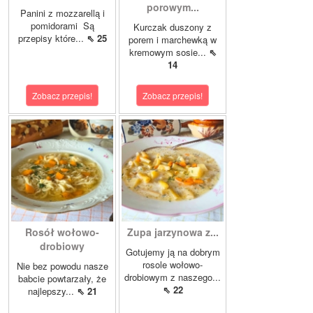
porowym...
Panini z mozzarellą i
pomidorami Są
Kurczak duszony z
przepisy które...
⇖ 25
porem i marchewką w
kremowym sosie...
⇖
14
Zobacz przepis!
Zobacz przepis!
Rosół wołowo-
Zupa jarzynowa z...
drobiowy
Gotujemy ją na dobrym
rosole wołowo-
Nie bez powodu nasze
drobiowym z naszego...
babcie powtarzały, że
⇖ 22
najlepszy...
⇖ 21