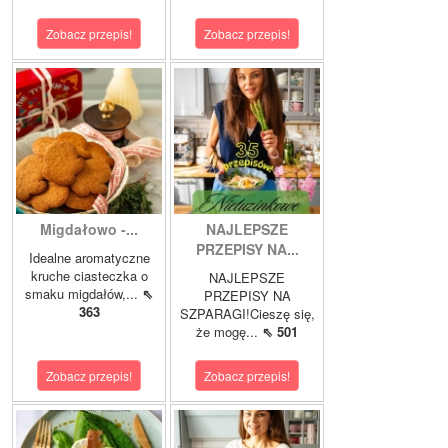
Zobacz przepis!
Zobacz przepis!
Migdałowo -...
NAJLEPSZE
PRZEPISY NA...
Idealne aromatyczne
kruche ciasteczka o
NAJLEPSZE
smaku migdałów,...
⇖
PRZEPISY NA
363
SZPARAGI!Cieszę się,
że mogę...
⇖ 501
Zobacz przepis!
Zobacz przepis!