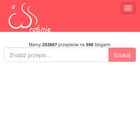
Toggl
naviga
Mamy
252807
przepisów na
598
blogach.