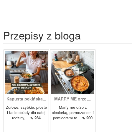
Przepisy z bloga
Kapusta pekińska...
MARRY ME orzo,...
Zdrowe, szybkie, proste
Marry me orzo z
i tanie obiady dla całej
cieciorką, parmezanem i
rodziny,...
⇖ 284
pomidorami to...
⇖ 200