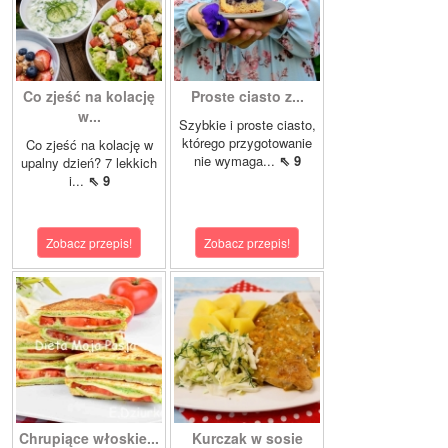
Co zjeść na kolację
Proste ciasto z...
w...
Szybkie i proste ciasto,
którego przygotowanie
Co zjeść na kolację w
nie wymaga...
⇖ 9
upalny dzień? 7 lekkich
i...
⇖ 9
Zobacz przepis!
Zobacz przepis!
Chrupiące włoskie...
Kurczak w sosie