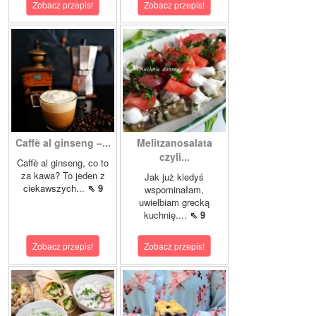
Zobacz przepis!
Zobacz przepis!
Caffè al ginseng –...
Melitzanosalata
czyli...
Caffè al ginseng, co to
za kawa? To jeden z
Jak już kiedyś
ciekawszych...
⇖ 9
wspominałam,
uwielbiam grecką
kuchnię....
⇖ 9
Zobacz przepis!
Zobacz przepis!