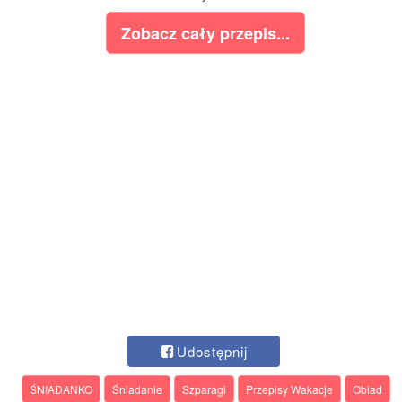
Zobacz cały przepis...
Udostępnij
ŚNIADANKO
Śniadanie
Szparagi
Przepisy Wakacje
Obiad