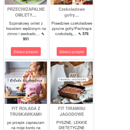
PRZECIWZAPALNE
Czekoladowe
OMLETY....
gofry....
Szpinakowy omlet z
Prawdziwe czekoladowe
łososiem wędzonym na
pyszne gofry!Pachnące
zimno i awokado,...
⇖
czekoladą,...
⇖ 576
951
Zobacz przepis!
Zobacz przepis!
FIT ROLADA Z
FIT TIRAMISU
TRUSKAWKAMI!
JAGODOWE
po przepis zapraszam
PYSZNE, LEKKIE
na moje konto na
DIETETYCZNE