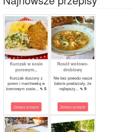
Kurczak w sosie
Rosół wołowo-
porowym...
drobiowy
Kurczak duszony z
Nie bez powodu nasze
porem i marchewką w
babcie powtarzały, że
kremowym sosie...
⇖ 5
najlepszy...
⇖ 9
Zobacz przepis!
Zobacz przepis!