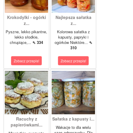
Krokodylki - ogórki
Najlepsza sałatka
z...
z...
Pyszne, lekko pikantne,
Kolorowa sałatka z
lekko słodkie,
kapusty, papryki i
chrupiące,...
⇖ 334
ogórków Niektóre...
⇖
310
Zobacz przepis!
Zobacz przepis!
Racuchy z
Sałatka z kapusty i...
papierówkami...
Wakacje to dla wielu
czas odpoczynku. Dla