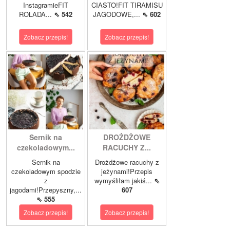
InstagramieFIT
CIASTO!FIT TIRAMISU
ROLADA...
⇖ 542
JAGODOWE,...
⇖ 602
Zobacz przepis!
Zobacz przepis!
Sernik na
DROŻDŻOWE
czekoladowym...
RACUCHY Z...
Sernik na
Drożdżowe racuchy z
czekoladowym spodzie
jeżynami!Przepis
z
wymyśliłam jakiś...
⇖
jagodami!Przepyszny,...
607
⇖ 555
Zobacz przepis!
Zobacz przepis!