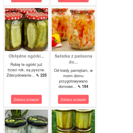
Obłędne ogórki...
Sałatka z patisona
do...
Robię te ogórki już
trzeci rok, są pyszne.
Od kiedy pamiętam, w
Zdecydowanie...
⇖ 225
moim domu
przygotowywano
domowe...
⇖ 194
Zobacz przepis!
Zobacz przepis!