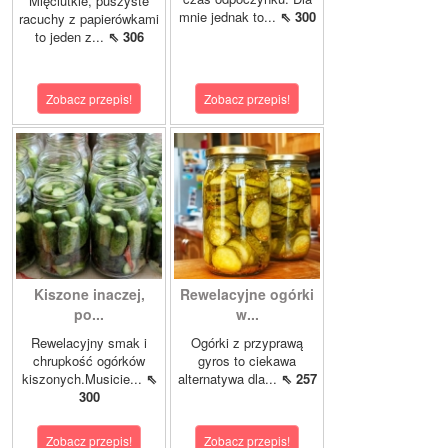
Mięciutkie, puszyste
mnie jednak to...
⇖ 300
racuchy z papierówkami
to jeden z...
⇖ 306
Zobacz przepis!
Zobacz przepis!
Kiszone inaczej,
Rewelacyjne ogórki
po...
w...
Rewelacyjny smak i
Ogórki z przyprawą
chrupkość ogórków
gyros to ciekawa
kiszonych.Musicie...
⇖
alternatywa dla...
⇖ 257
300
Zobacz przepis!
Zobacz przepis!