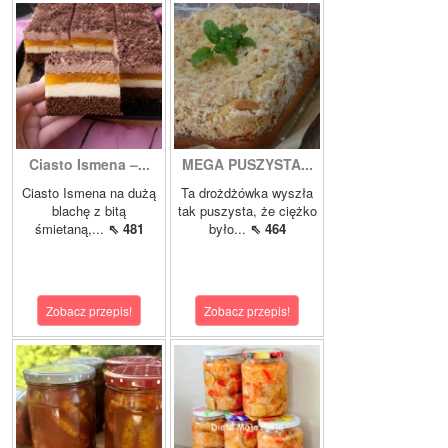
Ciasto Ismena –...
MEGA PUSZYSTA...
Ciasto Ismena na dużą
Ta drożdżówka wyszła
blachę z bitą
tak puszysta, że ciężko
śmietaną,...
⇖ 481
było...
⇖ 464
Zobacz przepis!
Zobacz przepis!