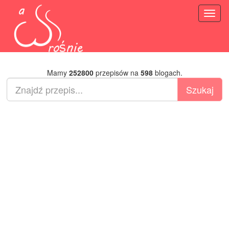
Toggl
naviga
Mamy
252800
przepisów na
598
blogach.