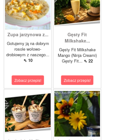
Zupa jarzynowa z...
Gęsty Fit
Milkshake...
Gotujemy ją na dobrym
rosole wołowo-
Gęsty Fit Milkshake
drobiowym z naszego...
Mango (Ninja Creami)
⇖ 10
Gęsty Fit...
⇖ 22
Zobacz przepis!
Zobacz przepis!