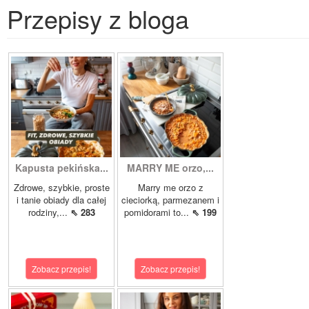
Przepisy z bloga
Kapusta pekińska...
MARRY ME orzo,...
Zdrowe, szybkie, proste
Marry me orzo z
i tanie obiady dla całej
cieciorką, parmezanem i
rodziny,...
⇖ 283
pomidorami to...
⇖ 199
Zobacz przepis!
Zobacz przepis!