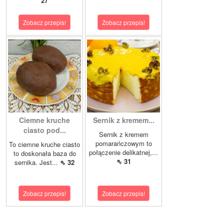
27
Zobacz przepis!
Zobacz przepis!
Ciemne kruche
Sernik z kremem...
ciasto pod...
Sernik z kremem
pomarańczowym to
To ciemne kruche ciasto
połączenie delikatnej,...
to doskonała baza do
⇖ 31
sernika. Jest...
⇖ 32
Zobacz przepis!
Zobacz przepis!