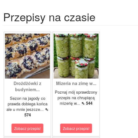
Przepisy na czasie
Drożdżówki z
Mizeria na zimę w...
budyniem...
Poznaj mój sprawdzony
przepis na chrupiącą
Sezon na jagody co
mizerię w...
⇖ 544
prawda dobiega końca
ale u mnie jeszcze...
⇖
574
Zobacz przepis!
Zobacz przepis!