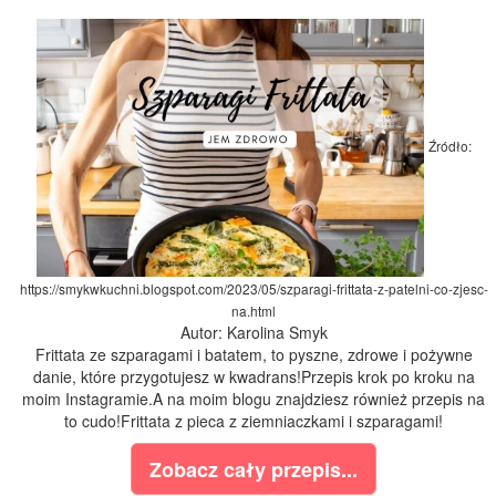
Źródło:
https://smykwkuchni.blogspot.com/2023/05/szparagi-frittata-z-patelni-co-zjesc-
na.html
Autor: Karolina Smyk
Frittata ze szparagami i batatem, to pyszne, zdrowe i pożywne
danie, które przygotujesz w kwadrans!Przepis krok po kroku na
moim Instagramie.A na moim blogu znajdziesz również przepis na
to cudo!Frittata z pieca z ziemniaczkami i szparagami!
Zobacz cały przepis...