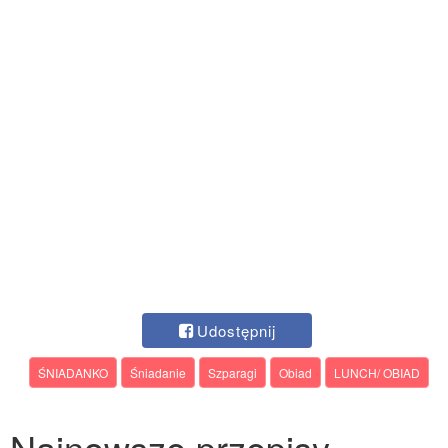
Udostępnij
ŚNIADANKO
Śniadanie
Szparagi
Obiad
LUNCH/ OBIAD
Najnowsze przepisy