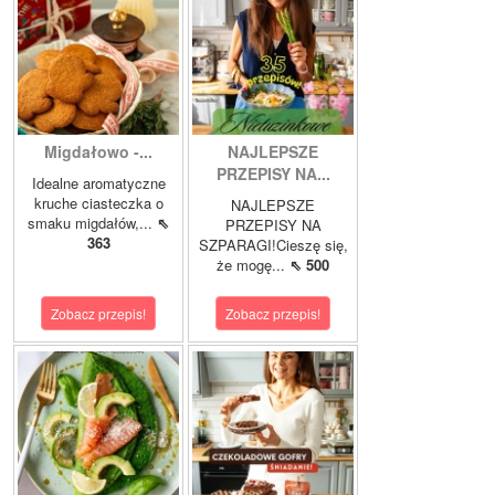
Migdałowo -...
NAJLEPSZE
PRZEPISY NA...
Idealne aromatyczne
kruche ciasteczka o
NAJLEPSZE
smaku migdałów,...
⇖
PRZEPISY NA
363
SZPARAGI!Cieszę się,
że mogę...
⇖ 500
Zobacz przepis!
Zobacz przepis!