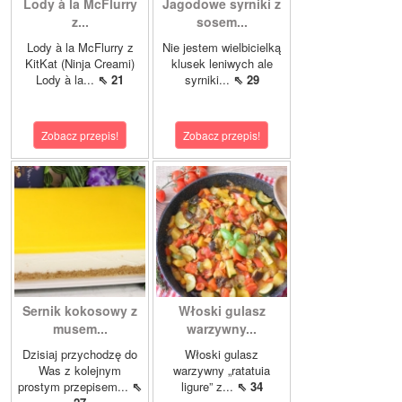
Lody à la McFlurry
Jagodowe syrniki z
z...
sosem...
Lody à la McFlurry z
Nie jestem wielbicielką
KitKat (Ninja Creami)
klusek leniwych ale
Lody à la...
⇖ 21
syrniki...
⇖ 29
Zobacz przepis!
Zobacz przepis!
Sernik kokosowy z
Włoski gulasz
musem...
warzywny...
Dzisiaj przychodzę do
Włoski gulasz
Was z kolejnym
warzywny „ratatuia
prostym przepisem...
⇖
ligure” z...
⇖ 34