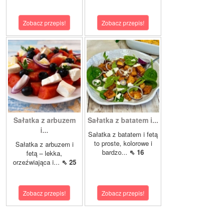
Zobacz przepis!
Zobacz przepis!
Sałatka z arbuzem
Sałatka z batatem i...
i...
Sałatka z batatem i fetą
to proste, kolorowe i
Sałatka z arbuzem i
bardzo...
⇖ 16
fetą – lekka,
orzeźwiająca i...
⇖ 25
Zobacz przepis!
Zobacz przepis!