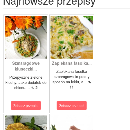
Najnowsze przepisy
Szmaragdowe
Zapiekana fasolka...
kluseczki...
Zapiekana fasolka
szparagowa to prosty
Przepyszne zielone
sposób na lekki, a...
⇖
kluchy. Jako dodatek do
11
obiadu....
⇖ 2
Zobacz przepis!
Zobacz przepis!