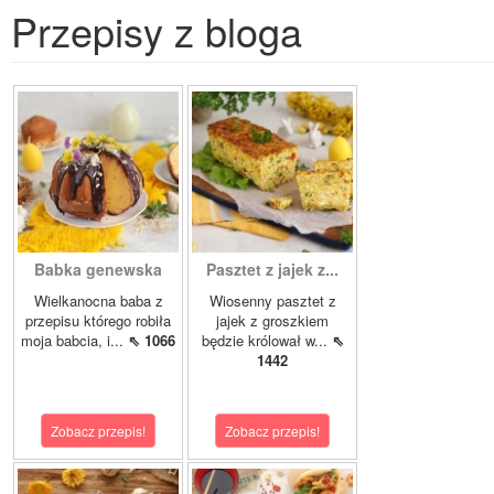
Przepisy z bloga
Babka genewska
Pasztet z jajek z...
Wielkanocna baba z
Wiosenny pasztet z
przepisu którego robiła
jajek z groszkiem
moja babcia, i...
⇖ 1066
będzie królował w...
⇖
1442
Zobacz przepis!
Zobacz przepis!