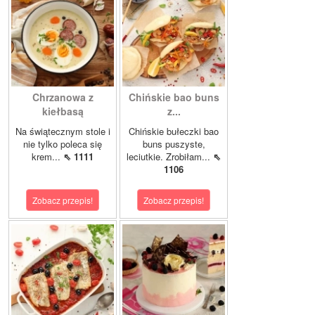
Chrzanowa z
Chińskie bao buns
kiełbasą
z...
Na świątecznym stole i
Chińskie bułeczki bao
nie tylko poleca się
buns puszyste,
krem...
⇖ 1111
leciutkie. Zrobiłam...
⇖
1106
Zobacz przepis!
Zobacz przepis!