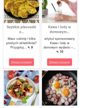
Szybkie placuszki
Kawa i lody w
z...
domowym...
Masz cukinię i kilka
artykuł sponsorowany
prostych składników?
Kawa i lody w
Przygotuj...
⇖ 9
domowym wydaniu –...
⇖ 10
Zobacz przepis!
Zobacz przepis!