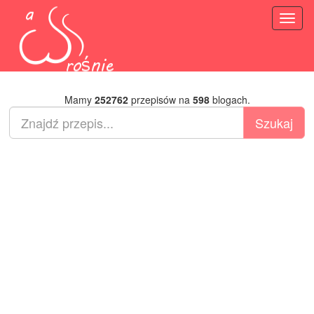
Toggl
naviga
Mamy
252762
przepisów na
598
blogach.