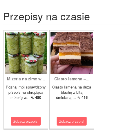
Przepisy na czasie
Mizeria na zimę w...
Ciasto Ismena –...
Poznaj mój sprawdzony
Ciasto Ismena na dużą
przepis na chrupiącą
blachę z bitą
mizerię w...
⇖ 480
śmietaną,...
⇖ 416
Zobacz przepis!
Zobacz przepis!