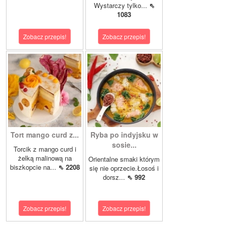
Wystarczy tylko...
⇖
1083
Zobacz przepis!
Zobacz przepis!
Tort mango curd z...
Ryba po indyjsku w
sosie...
Torcik z mango curd i
żelką malinową na
Orientalne smaki którym
biszkopcie na...
⇖ 2208
się nie oprzecie.Łosoś i
dorsz...
⇖ 992
Zobacz przepis!
Zobacz przepis!