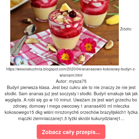
Źródło:
https://wesolakuchnia.blogspot.com/2020/04/ananasowo-kokosowy-budyn-z-
wisniami.html
Autor: mysza75
Budyń pierwsza klasa. Jest bez cukru ale to nie znaczy że nie jest
słodki. Sam ananas już jest soczysty i słodki. Budyń smakuje tak jak
wygląda. A robi się go w 10 minut. Uważam że jest wart grzechu bo
zdrowy, domowy i mega owocowy.1 ananas400 ml mleczka
kokosowego15 dkg wiśni mrożonych6 orzechów brazylijskich1 łyżka
mączki ziemniaczanej1,5 łyżki skrobi kukurydzianej1...
Zobacz cały przepis...