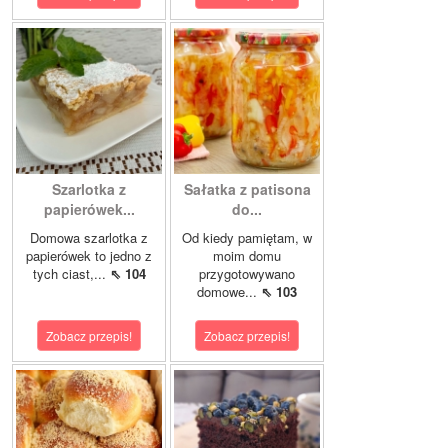
Szarlotka z
Sałatka z patisona
papierówek...
do...
Domowa szarlotka z
Od kiedy pamiętam, w
papierówek to jedno z
moim domu
tych ciast,...
⇖ 104
przygotowywano
domowe...
⇖ 103
Zobacz przepis!
Zobacz przepis!