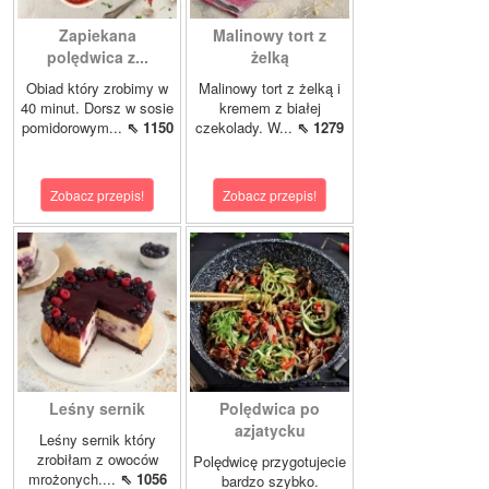
Zapiekana
Malinowy tort z
polędwica z...
żelką
Obiad który zrobimy w
Malinowy tort z żelką i
40 minut. Dorsz w sosie
kremem z białej
pomidorowym...
⇖ 1150
czekolady. W...
⇖ 1279
Zobacz przepis!
Zobacz przepis!
Leśny sernik
Polędwica po
azjatycku
Leśny sernik który
zrobiłam z owoców
Polędwicę przygotujecie
mrożonych....
⇖ 1056
bardzo szybko.