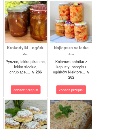
Krokodylki - ogórki
Najlepsza sałatka
z...
z...
Pyszne, lekko pikantne,
Kolorowa sałatka z
lekko słodkie,
kapusty, papryki i
chrupiące,...
⇖ 286
ogórków Niektóre...
⇖
282
Zobacz przepis!
Zobacz przepis!