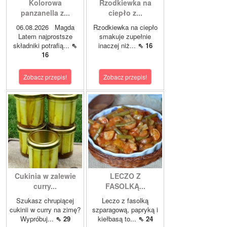
Kolorowa
Rzodkiewka na
panzanella z...
ciepło z...
06.08.2026 Magda
Rzodkiewka na ciepło
Latem najprostsze
smakuje zupełnie
składniki potrafią...
⇖
inaczej niż...
⇖ 16
16
Zobacz przepis!
Zobacz przepis!
Cukinia w zalewie
LECZO Z
curry...
FASOLKĄ...
Szukasz chrupiącej
Leczo z fasolką
cukinii w curry na zimę?
szparagową, papryką i
Wypróbuj...
⇖ 29
kiełbasą to...
⇖ 24