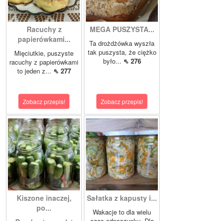
Racuchy z
MEGA PUSZYSTA...
papierówkami...
Ta drożdżówka wyszła
tak puszysta, że ciężko
Mięciutkie, puszyste
było...
⇖ 276
racuchy z papierówkami
to jeden z...
⇖ 277
Zobacz przepis!
Zobacz przepis!
Kiszone inaczej,
Sałatka z kapusty i...
po...
Wakacje to dla wielu
czas odpoczynku. Dla