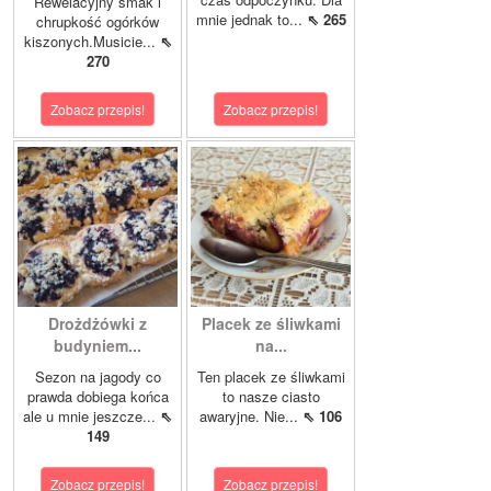
Rewelacyjny smak i
mnie jednak to...
⇖ 265
chrupkość ogórków
kiszonych.Musicie...
⇖
270
Zobacz przepis!
Zobacz przepis!
Drożdżówki z
Placek ze śliwkami
budyniem...
na...
Sezon na jagody co
Ten placek ze śliwkami
prawda dobiega końca
to nasze ciasto
ale u mnie jeszcze...
⇖
awaryjne. Nie...
⇖ 106
149
Zobacz przepis!
Zobacz przepis!