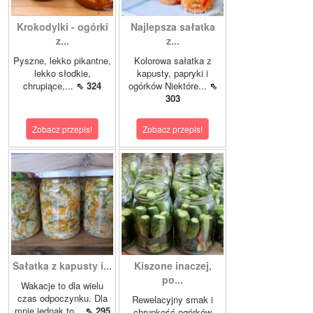
Krokodylki - ogórki
Najlepsza sałatka
z...
z...
Pyszne, lekko pikantne,
Kolorowa sałatka z
lekko słodkie,
kapusty, papryki i
chrupiące,...
⇖ 324
ogórków Niektóre...
⇖
303
Zobacz przepis!
Zobacz przepis!
Sałatka z kapusty i...
Kiszone inaczej,
po...
Wakacje to dla wielu
czas odpoczynku. Dla
Rewelacyjny smak i
mnie jednak to...
⇖ 295
chrupkość ogórków