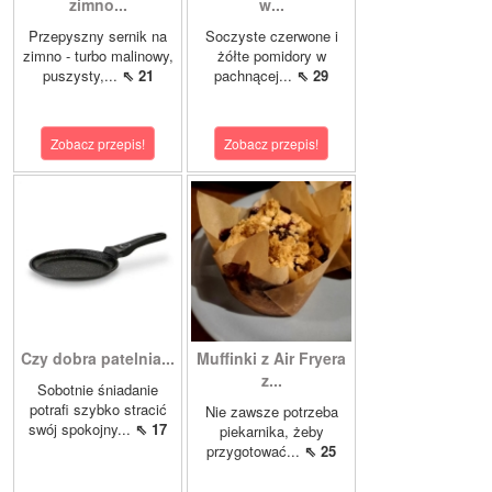
zimno...
w...
Przepyszny sernik na
Soczyste czerwone i
zimno - turbo malinowy,
żółte pomidory w
puszysty,...
⇖ 21
pachnącej...
⇖ 29
Zobacz przepis!
Zobacz przepis!
Czy dobra patelnia...
Muffinki z Air Fryera
z...
Sobotnie śniadanie
potrafi szybko stracić
Nie zawsze potrzeba
swój spokojny...
⇖ 17
piekarnika, żeby
przygotować...
⇖ 25