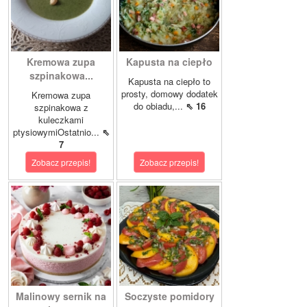
Kremowa zupa
Kapusta na ciepło
szpinakowa...
Kapusta na ciepło to
prosty, domowy dodatek
Kremowa zupa
do obiadu,...
⇖ 16
szpinakowa z
kuleczkami
ptysiowymiOstatnio...
⇖
7
Zobacz przepis!
Zobacz przepis!
Malinowy sernik na
Soczyste pomidory