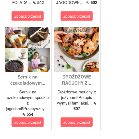
ROLADA...
⇖ 542
JAGODOWE,...
⇖ 602
Zobacz przepis!
Zobacz przepis!
Sernik na
DROŻDŻOWE
czekoladowym...
RACUCHY Z...
Sernik na
Drożdżowe racuchy z
czekoladowym spodzie
jeżynami!Przepis
z
wymyśliłam jakiś...
⇖
jagodami!Przepyszny,...
607
⇖ 554
Zobacz przepis!
Zobacz przepis!