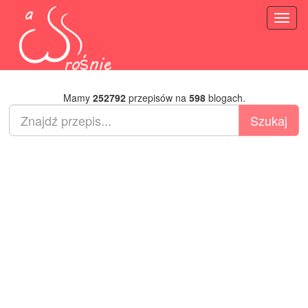
Toggl
naviga
Mamy
252792
przepisów na
598
blogach.