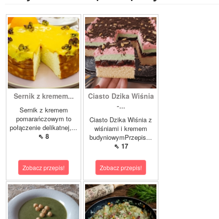
Sernik z kremem...
Ciasto Dzika Wiśnia
-...
Sernik z kremem
pomarańczowym to
Ciasto Dzika Wiśnia z
połączenie delikatnej,...
wiśniami i kremem
⇖ 8
budyniowymPrzepis...
⇖ 17
Zobacz przepis!
Zobacz przepis!