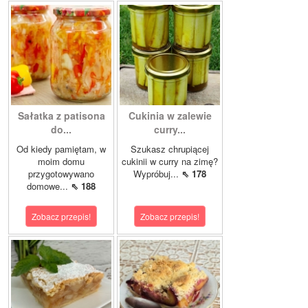
Sałatka z patisona
Cukinia w zalewie
do...
curry...
Od kiedy pamiętam, w
Szukasz chrupiącej
moim domu
cukinii w curry na zimę?
przygotowywano
Wypróbuj...
⇖ 178
domowe...
⇖ 188
Zobacz przepis!
Zobacz przepis!