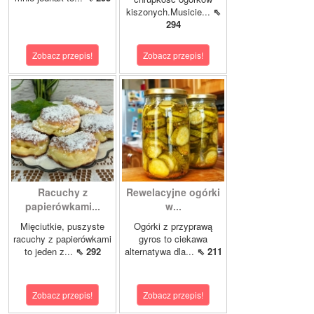
kiszonych.Musicie...
⇖
294
Zobacz przepis!
Zobacz przepis!
Racuchy z
Rewelacyjne ogórki
papierówkami...
w...
Mięciutkie, puszyste
Ogórki z przyprawą
racuchy z papierówkami
gyros to ciekawa
to jeden z...
⇖ 292
alternatywa dla...
⇖ 211
Zobacz przepis!
Zobacz przepis!