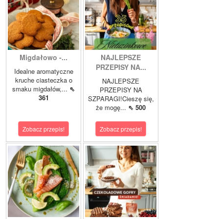
Migdałowo -...
NAJLEPSZE
PRZEPISY NA...
Idealne aromatyczne
kruche ciasteczka o
NAJLEPSZE
smaku migdałów,...
⇖
PRZEPISY NA
361
SZPARAGI!Cieszę się,
że mogę...
⇖ 500
Zobacz przepis!
Zobacz przepis!