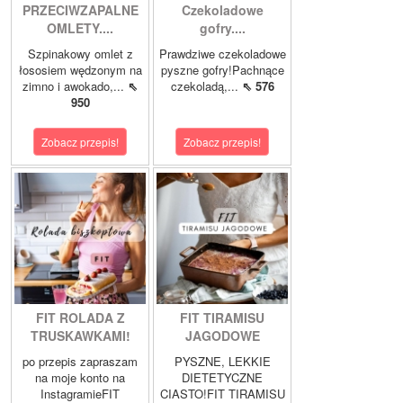
PRZECIWZAPALNE
Czekoladowe
OMLETY....
gofry....
Szpinakowy omlet z
Prawdziwe czekoladowe
łososiem wędzonym na
pyszne gofry!Pachnące
zimno i awokado,...
⇖
czekoladą,...
⇖ 576
950
Zobacz przepis!
Zobacz przepis!
FIT ROLADA Z
FIT TIRAMISU
TRUSKAWKAMI!
JAGODOWE
po przepis zapraszam
PYSZNE, LEKKIE
na moje konto na
DIETETYCZNE
InstagramieFIT
CIASTO!FIT TIRAMISU