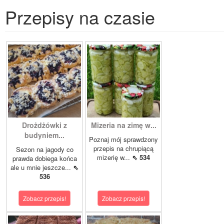
Przepisy na czasie
Drożdżówki z
Mizeria na zimę w...
budyniem...
Poznaj mój sprawdzony
przepis na chrupiącą
Sezon na jagody co
mizerię w...
⇖ 534
prawda dobiega końca
ale u mnie jeszcze...
⇖
536
Zobacz przepis!
Zobacz przepis!