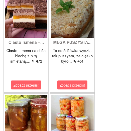
Ciasto Ismena –...
MEGA PUSZYSTA...
Ciasto Ismena na dużą
Ta drożdżówka wyszła
blachę z bitą
tak puszysta, że ciężko
śmietaną,...
⇖ 472
było...
⇖ 451
Zobacz przepis!
Zobacz przepis!