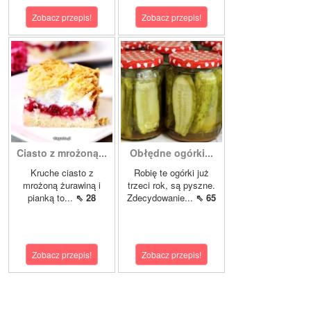
Zobacz przepis!
Zobacz przepis!
Ciasto z mrożoną...
Obłędne ogórki...
Kruche ciasto z
Robię te ogórki już
mrożoną żurawiną i
trzeci rok, są pyszne.
pianką to...
⇖ 28
Zdecydowanie...
⇖ 65
Zobacz przepis!
Zobacz przepis!