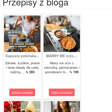
Przepisy z bloga
Kapusta pekińska...
MARRY ME orzo,...
Zdrowe, szybkie, proste
Marry me orzo z
i tanie obiady dla całej
cieciorką, parmezanem i
rodziny,...
⇖ 283
pomidorami to...
⇖ 199
Zobacz przepis!
Zobacz przepis!