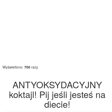
Wyświetlono:
700
razy
ANTYOKSYDACYJNY
koktajl! Pij jeśli jesteś na
diecie!