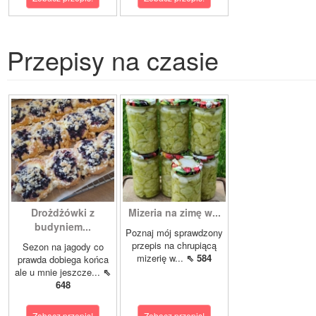
Przepisy na czasie
Drożdżówki z
Mizeria na zimę w...
budyniem...
Poznaj mój sprawdzony
przepis na chrupiącą
Sezon na jagody co
mizerię w...
⇖ 584
prawda dobiega końca
ale u mnie jeszcze...
⇖
648
Zobacz przepis!
Zobacz przepis!