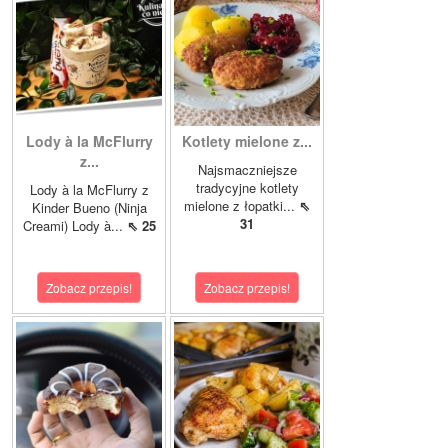
Lody à la McFlurry
Kotlety mielone z...
z...
Najsmaczniejsze
tradycyjne kotlety
Lody à la McFlurry z
mielone z łopatki...
⇖
Kinder Bueno (Ninja
31
Creami) Lody à...
⇖ 25
Zobacz przepis!
Zobacz przepis!