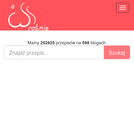
Toggl
naviga
Mamy
252825
przepisów na
598
blogach.