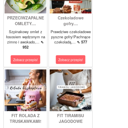
PRZECIWZAPALNE
Czekoladowe
OMLETY....
gofry....
Szpinakowy omlet z
Prawdziwe czekoladowe
łososiem wędzonym na
pyszne gofry!Pachnące
zimno i awokado,...
⇖
czekoladą,...
⇖ 577
952
Zobacz przepis!
Zobacz przepis!
FIT ROLADA Z
FIT TIRAMISU
TRUSKAWKAMI!
JAGODOWE