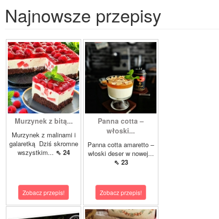
Najnowsze przepisy
Murzynek z bitą...
Panna cotta –
włoski...
Murzynek z malinami i
galaretką Dziś skromne
Panna cotta amaretto –
wszystkim...
⇖ 24
włoski deser w nowej...
⇖ 23
Zobacz przepis!
Zobacz przepis!