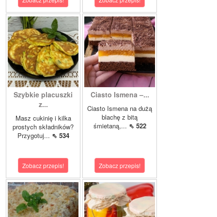
Szybkie placuszki
Ciasto Ismena –...
z...
Ciasto Ismena na dużą
blachę z bitą
Masz cukinię i kilka
śmietaną,...
⇖ 522
prostych składników?
Przygotuj...
⇖ 534
Zobacz przepis!
Zobacz przepis!