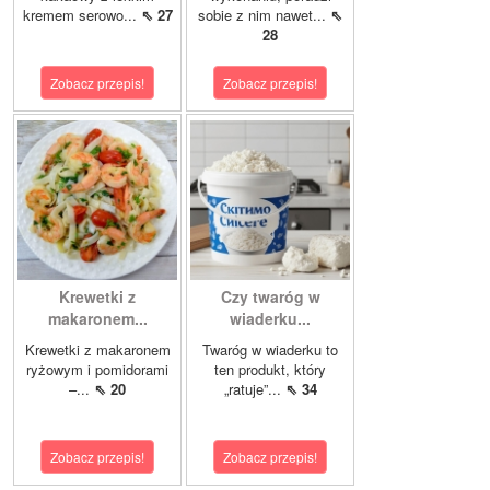
kremem serowo...
⇖ 27
sobie z nim nawet...
⇖
28
Zobacz przepis!
Zobacz przepis!
Krewetki z
Czy twaróg w
makaronem...
wiaderku...
Krewetki z makaronem
Twaróg w wiaderku to
ryżowym i pomidorami
ten produkt, który
–...
⇖ 20
„ratuje”...
⇖ 34
Zobacz przepis!
Zobacz przepis!