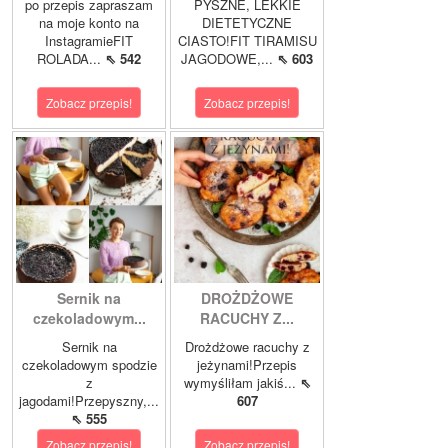
po przepis zapraszam
PYSZNE, LEKKIE
na moje konto na
DIETETYCZNE
InstagramieFIT
CIASTO!FIT TIRAMISU
ROLADA...
⇖ 542
JAGODOWE,...
⇖ 603
Zobacz przepis!
Zobacz przepis!
Sernik na
DROŻDŻOWE
czekoladowym...
RACUCHY Z...
Sernik na
Drożdżowe racuchy z
czekoladowym spodzie
jeżynami!Przepis
z
wymyśliłam jakiś...
⇖
jagodami!Przepyszny,...
607
⇖ 555
Zobacz przepis!
Zobacz przepis!