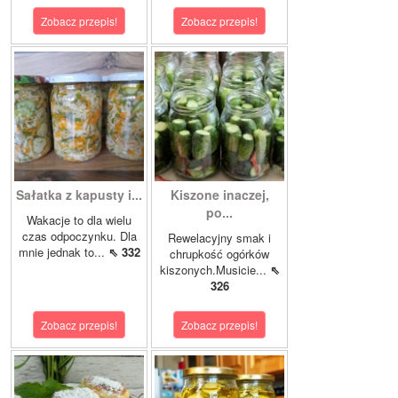
Zobacz przepis!
Zobacz przepis!
Sałatka z kapusty i...
Kiszone inaczej,
po...
Wakacje to dla wielu
czas odpoczynku. Dla
Rewelacyjny smak i
mnie jednak to...
⇖ 332
chrupkość ogórków
kiszonych.Musicie...
⇖
326
Zobacz przepis!
Zobacz przepis!