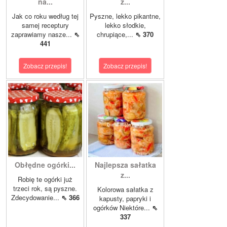
na...
z...
Jak co roku według tej
Pyszne, lekko pikantne,
samej receptury
lekko słodkie,
zaprawiamy nasze...
⇖
chrupiące,...
⇖ 370
441
Zobacz przepis!
Zobacz przepis!
Obłędne ogórki...
Najlepsza sałatka
z...
Robię te ogórki już
trzeci rok, są pyszne.
Kolorowa sałatka z
Zdecydowanie...
⇖ 366
kapusty, papryki i
ogórków Niektóre...
⇖
337