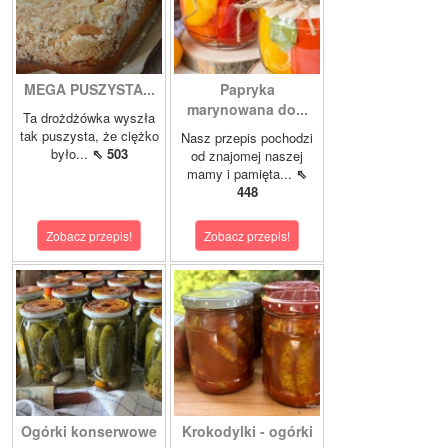
MEGA PUSZYSTA...
Papryka
marynowana do...
Ta drożdżówka wyszła
tak puszysta, że ciężko
Nasz przepis pochodzi
było...
⇖ 503
od znajomej naszej
mamy i pamięta...
⇖
448
Zobacz przepis!
Zobacz przepis!
Ogórki konserwowe
Krokodylki - ogórki