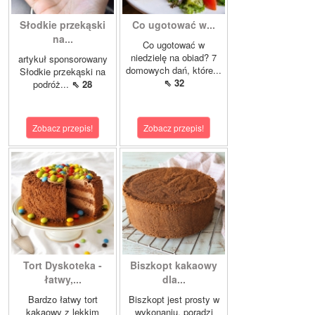
Słodkie przekąski
Co ugotować w...
na...
Co ugotować w
niedzielę na obiad? 7
artykuł sponsorowany
domowych dań, które...
Słodkie przekąski na
⇖ 32
podróż...
⇖ 28
Zobacz przepis!
Zobacz przepis!
Tort Dyskoteka -
Biszkopt kakaowy
łatwy,...
dla...
Bardzo łatwy tort
Biszkopt jest prosty w
kakaowy z lekkim
wykonaniu, poradzi