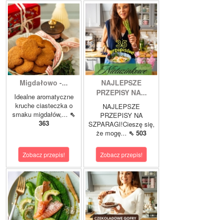
Migdałowo -...
NAJLEPSZE
PRZEPISY NA...
Idealne aromatyczne
kruche ciasteczka o
NAJLEPSZE
smaku migdałów,...
⇖
PRZEPISY NA
363
SZPARAGI!Cieszę się,
że mogę...
⇖ 503
Zobacz przepis!
Zobacz przepis!