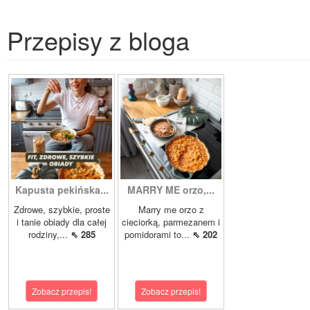
Przepisy z bloga
Kapusta pekińska...
MARRY ME orzo,...
Zdrowe, szybkie, proste
Marry me orzo z
i tanie obiady dla całej
cieciorką, parmezanem i
rodziny,...
⇖ 285
pomidorami to...
⇖ 202
Zobacz przepis!
Zobacz przepis!