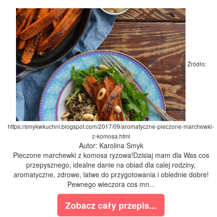
Źródło:
https://smykwkuchni.blogspot.com/2017/09/aromatyczne-pieczone-marchewki-
z-komosa.html
Autor: Karolina Smyk
Pieczone marchewki z komosa ryzowa!Dzisiaj mam dla Was cos
przepysznego, idealne danie na obiad dla calej rodziny,
aromatyczne, zdrowe, latwe do przygotowania i oblednie dobre!
Pewnego wieczora cos mn...
Zobacz cały przepis...