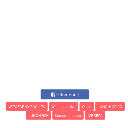
Udostępnij
WIECZORNY POSIŁEK
Wegetariańskie
Obiad
LUNCH/ OBIAD
LUNCH BOX
Kuchnia arabska
IMPREZA