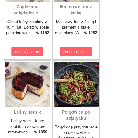
Zapiekana
Malinowy tort z
polędwica z...
żelką
Obiad który zrobimy w
Malinowy tort z żelką i
40 minut. Dorsz w sosie
kremem z białej
pomidorowym...
⇖ 1152
czekolady. W...
⇖ 1282
Zobacz przepis!
Zobacz przepis!
Leśny sernik
Polędwica po
azjatycku
Leśny sernik który
zrobiłam z owoców
Polędwicę przygotujecie
mrożonych....
⇖ 1059
bardzo szybko.
Wystarczy tylko...
⇖