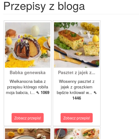
Przepisy z bloga
Babka genewska
Pasztet z jajek z...
Wielkanocna baba z
Wiosenny pasztet z
przepisu którego robiła
jajek z groszkiem
moja babcia, i...
⇖ 1069
będzie królował w...
⇖
1446
Zobacz przepis!
Zobacz przepis!