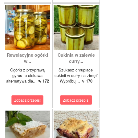
Rewelacyjne ogórki
Cukinia w zalewie
w...
curry...
Ogórki z przyprawą
Szukasz chrupiącej
gyros to ciekawa
cukinii w curry na zimę?
alternatywa dla...
⇖ 172
Wypróbuj...
⇖ 170
Zobacz przepis!
Zobacz przepis!