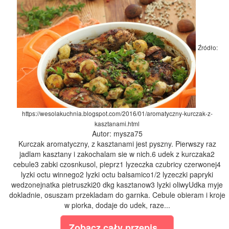
Źródło:
https://wesolakuchnia.blogspot.com/2016/01/aromatyczny-kurczak-z-
kasztanami.html
Autor: mysza75
Kurczak aromatyczny, z kasztanami jest pyszny. Pierwszy raz
jadlam kasztany i zakochalam sie w nich.6 udek z kurczaka2
cebule3 zabki czosnkusol, pieprz1 lyzeczka czubricy czerwonej4
lyzki octu winnego2 lyzki octu balsamico1/2 lyzeczki papryki
wedzonejnatka pietruszki20 dkg kasztanow3 lyzki oliwyUdka myje
dokladnie, osuszam przekladam do garnka. Cebule obieram i kroje
w piorka, dodaje do udek, raze...
Zobacz cały przepis...