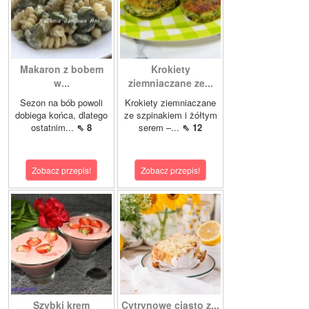
Makaron z bobem
Krokiety
w...
ziemniaczane ze...
Sezon na bób powoli
Krokiety ziemniaczane
dobiega końca, dlatego
ze szpinakiem i żółtym
ostatnim...
⇖ 8
serem –...
⇖ 12
Zobacz przepis!
Zobacz przepis!
Szybki krem
Cytrynowe ciasto z...