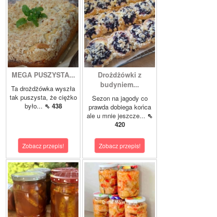
MEGA PUSZYSTA...
Drożdżówki z
budyniem...
Ta drożdżówka wyszła
tak puszysta, że ciężko
Sezon na jagody co
było...
⇖ 438
prawda dobiega końca
ale u mnie jeszcze...
⇖
420
Zobacz przepis!
Zobacz przepis!