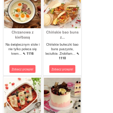
Chrzanowa z
Chińskie bao buns
kiełbasą
z...
Na świątecznym stole i
Chińskie bułeczki bao
nie tylko poleca się
buns puszyste,
krem...
⇖ 1116
leciutkie. Zrobiłam...
⇖
1110
Zobacz przepis!
Zobacz przepis!