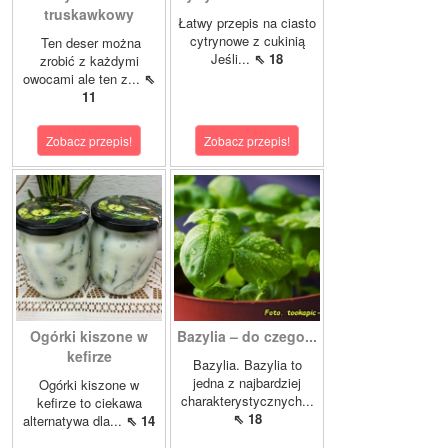
truskawkowy
Łatwy przepis na ciasto
cytrynowe z cukinią
Ten deser można
Jeśli...
⇖ 18
zrobić z każdymi
owocami ale ten z...
⇖
11
Zobacz przepis!
Zobacz przepis!
Ogórki kiszone w
Bazylia – do czego...
kefirze
Bazylia. Bazylia to
jedna z najbardziej
Ogórki kiszone w
charakterystycznych...
kefirze to ciekawa
⇖ 18
alternatywa dla...
⇖ 14