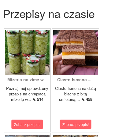
Przepisy na czasie
Mizeria na zimę w...
Ciasto Ismena –...
Poznaj mój sprawdzony
Ciasto Ismena na dużą
przepis na chrupiącą
blachę z bitą
mizerię w...
⇖ 514
śmietaną,...
⇖ 458
Zobacz przepis!
Zobacz przepis!