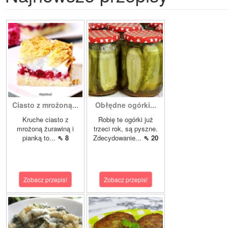
Ciasto z mrożoną...
Obłędne ogórki...
Kruche ciasto z
Robię te ogórki już
mrożoną żurawiną i
trzeci rok, są pyszne.
pianką to...
⇖ 8
Zdecydowanie...
⇖ 20
Zobacz przepis!
Zobacz przepis!