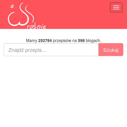
Toggl
naviga
Mamy
252784
przepisów na
598
blogach.