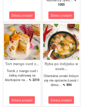
1085
Zobacz przepis!
Zobacz przepis!
Tort mango curd z...
Ryba po indyjsku w
sosie...
Torcik z mango curd i
żelką malinową na
Orientalne smaki którym
biszkopcie na...
⇖ 2210
się nie oprzecie.Łosoś i
dorsz...
⇖ 994
Zobacz przepis!
Zobacz przepis!