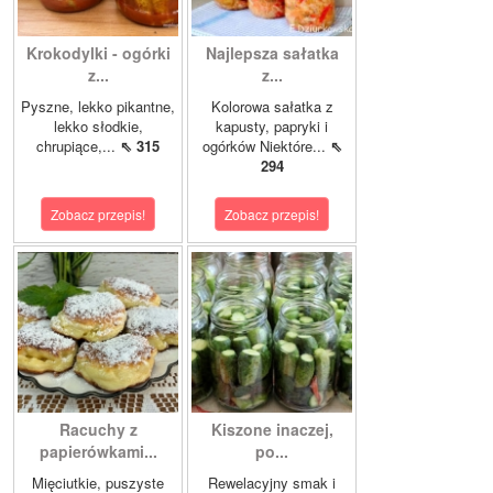
Krokodylki - ogórki
Najlepsza sałatka
z...
z...
Pyszne, lekko pikantne,
Kolorowa sałatka z
lekko słodkie,
kapusty, papryki i
chrupiące,...
⇖ 315
ogórków Niektóre...
⇖
294
Zobacz przepis!
Zobacz przepis!
Racuchy z
Kiszone inaczej,
papierówkami...
po...
Mięciutkie, puszyste
Rewelacyjny smak i