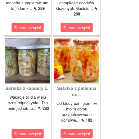
racuchy z papierówkami
chrupkość ogórków
to jeden z...
⇖ 289
kiszonych.Musicie...
⇖
288
Zobacz przepis!
Zobacz przepis!
Sałatka z kapusty i...
Sałatka z patisona
do...
Wakacje to dla wielu
czas odpoczynku. Dla
Od kiedy pamiętam, w
mnie jednak to...
⇖ 282
moim domu
przygotowywano
domowe...
⇖ 182
Zobacz przepis!
Zobacz przepis!