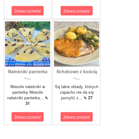
Zobacz przepis!
Zobacz przepis!
Naleśniki panterka
Schabowe z kością
–...
–...
Wesołe naleśniki w
Są takie obiady, których
panterkę Wesołe
zapachu nie da się
naleśniki panterka...
⇖
pomylić z...
⇖ 27
31
Zobacz przepis!
Zobacz przepis!