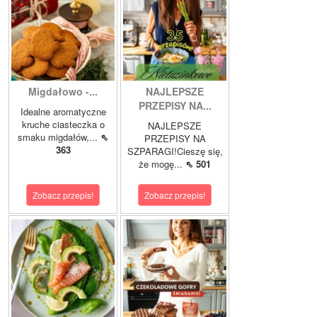
Migdałowo -...
NAJLEPSZE
PRZEPISY NA...
Idealne aromatyczne
kruche ciasteczka o
NAJLEPSZE
smaku migdałów,...
⇖
PRZEPISY NA
363
SZPARAGI!Cieszę się,
że mogę...
⇖ 501
Zobacz przepis!
Zobacz przepis!