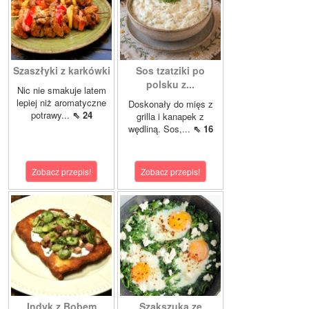
Szaszłyki z karkówki
Sos tzatziki po
polsku z...
Nic nie smakuje latem
lepiej niż aromatyczne
Doskonały do mięs z
potrawy...
⇖ 24
grilla i kanapek z
wędliną. Sos,...
⇖ 16
Zobacz przepis!
Zobacz przepis!
Indyk z Bobem
Szakszuka ze