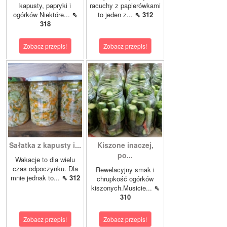
kapusty, papryki i
racuchy z papierówkami
ogórków Niektóre...
⇖
to jeden z...
⇖ 312
318
Zobacz przepis!
Zobacz przepis!
Sałatka z kapusty i...
Kiszone inaczej,
po...
Wakacje to dla wielu
czas odpoczynku. Dla
Rewelacyjny smak i
mnie jednak to...
⇖ 312
chrupkość ogórków
kiszonych.Musicie...
⇖
310
Zobacz przepis!
Zobacz przepis!