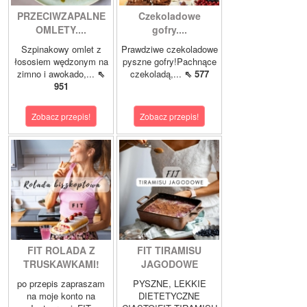
PRZECIWZAPALNE
Czekoladowe
OMLETY....
gofry....
Szpinakowy omlet z
Prawdziwe czekoladowe
łososiem wędzonym na
pyszne gofry!Pachnące
zimno i awokado,...
⇖
czekoladą,...
⇖ 577
951
Zobacz przepis!
Zobacz przepis!
FIT ROLADA Z
FIT TIRAMISU
TRUSKAWKAMI!
JAGODOWE
po przepis zapraszam
PYSZNE, LEKKIE
na moje konto na
DIETETYCZNE