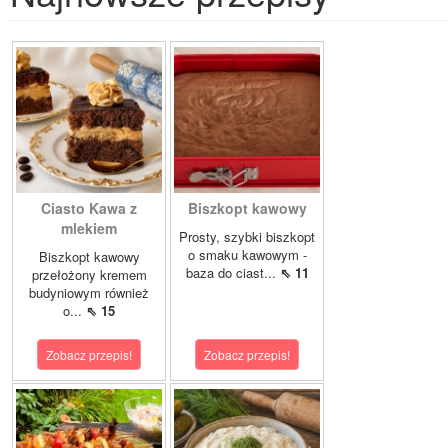
Ciasto Kawa z
Biszkopt kawowy
mlekiem
Prosty, szybki biszkopt
o smaku kawowym -
Biszkopt kawowy
baza do ciast...
⇖ 11
przełożony kremem
budyniowym również
o...
⇖ 15
Zobacz przepis!
Zobacz przepis!