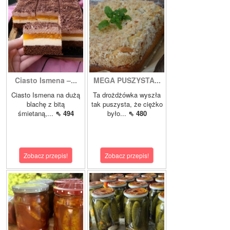
Ciasto Ismena –...
MEGA PUSZYSTA...
Ciasto Ismena na dużą
Ta drożdżówka wyszła
blachę z bitą
tak puszysta, że ciężko
śmietaną,...
⇖ 494
było...
⇖ 480
Zobacz przepis!
Zobacz przepis!