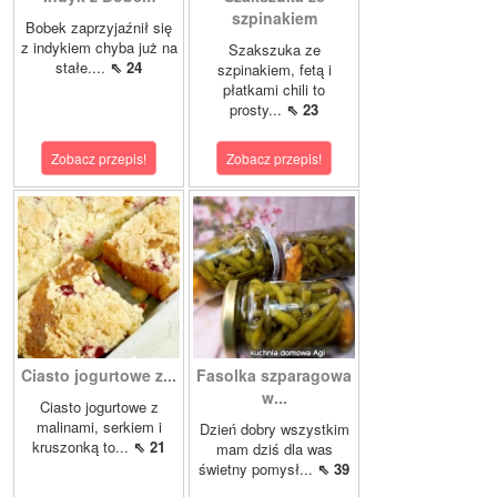
szpinakiem
Bobek zaprzyjaźnił się
z indykiem chyba już na
Szakszuka ze
stałe....
⇖ 24
szpinakiem, fetą i
płatkami chili to
prosty...
⇖ 23
Zobacz przepis!
Zobacz przepis!
Ciasto jogurtowe z...
Fasolka szparagowa
w...
Ciasto jogurtowe z
malinami, serkiem i
Dzień dobry wszystkim
kruszonką to...
⇖ 21
mam dziś dla was
świetny pomysł...
⇖ 39