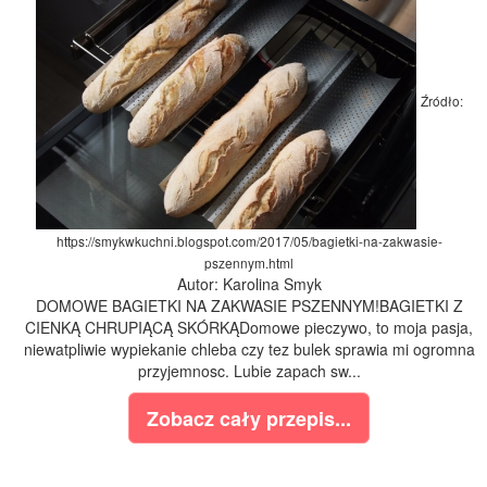
Źródło:
https://smykwkuchni.blogspot.com/2017/05/bagietki-na-zakwasie-
pszennym.html
Autor: Karolina Smyk
DOMOWE BAGIETKI NA ZAKWASIE PSZENNYM!BAGIETKI Z
CIENKĄ CHRUPIĄCĄ SKÓRKĄDomowe pieczywo, to moja pasja,
niewatpliwie wypiekanie chleba czy tez bulek sprawia mi ogromna
przyjemnosc. Lubie zapach sw...
Zobacz cały przepis...