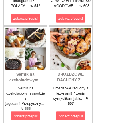
InstagramieFIT
CIASTO!FIT TIRAMISU
ROLADA...
⇖ 542
JAGODOWE,...
⇖ 603
Zobacz przepis!
Zobacz przepis!
Sernik na
DROŻDŻOWE
czekoladowym...
RACUCHY Z...
Sernik na
Drożdżowe racuchy z
czekoladowym spodzie
jeżynami!Przepis
z
wymyśliłam jakiś...
⇖
jagodami!Przepyszny,...
607
⇖ 555
Zobacz przepis!
Zobacz przepis!