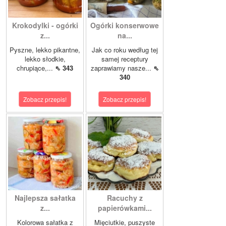
Krokodylki - ogórki
Ogórki konserwowe
z...
na...
Pyszne, lekko pikantne,
Jak co roku według tej
lekko słodkie,
samej receptury
chrupiące,...
⇖ 343
zaprawiamy nasze...
⇖
340
Zobacz przepis!
Zobacz przepis!
Najlepsza sałatka
Racuchy z
z...
papierówkami...
Kolorowa sałatka z
Mięciutkie, puszyste