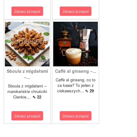
Zobacz przepis!
Zobacz przepis!
Sboula z migdałami
Caffè al ginseng –...
–...
Caffè al ginseng, co to
za kawa? To jeden z
Sboula z migdałami –
ciekawszych...
⇖ 29
marokańskie chruściki
Cienkie,...
⇖ 22
Zobacz przepis!
Zobacz przepis!