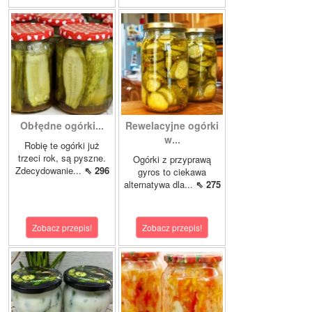
Obłędne ogórki...
Rewelacyjne ogórki
w...
Robię te ogórki już
trzeci rok, są pyszne.
Ogórki z przyprawą
Zdecydowanie...
⇖ 296
gyros to ciekawa
alternatywa dla...
⇖ 275
Zobacz przepis!
Zobacz przepis!