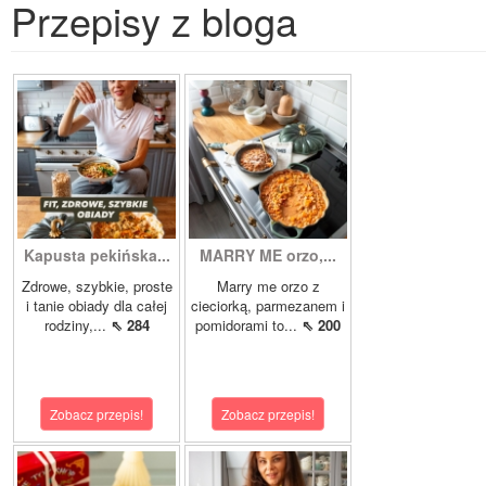
Przepisy z bloga
Kapusta pekińska...
MARRY ME orzo,...
Zdrowe, szybkie, proste
Marry me orzo z
i tanie obiady dla całej
cieciorką, parmezanem i
rodziny,...
⇖ 284
pomidorami to...
⇖ 200
Zobacz przepis!
Zobacz przepis!