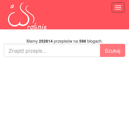
Toggl
naviga
Mamy
252814
przepisów na
598
blogach.