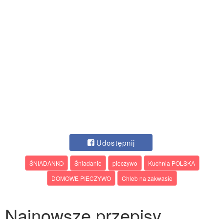
Udostępnij
ŚNIADANKO
Śniadanie
pieczywo
Kuchnia POLSKA
DOMOWE PIECZYWO
Chleb na zakwasie
Najnowsze przepisy