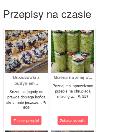
Przepisy na czasie
Drożdżówki z
Mizeria na zimę w...
budyniem...
Poznaj mój sprawdzony
przepis na chrupiącą
Sezon na jagody co
mizerię w...
⇖ 557
prawda dobiega końca
ale u mnie jeszcze...
⇖
609
Zobacz przepis!
Zobacz przepis!